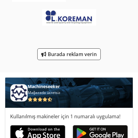
Ticari Et Kıyma Makinesi
Ticari Römorklar
Yükleyici-Tekerlekli Yükleyici Iş Makinesi Ile
Çalışma Araç
Ölçme Araçları
Burada reklam verin
Machineseeker
Mağazada ücretsiz
Kullanılmış makineler için 1 numaralı uygulama!