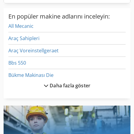
En popüler makine adlarını inceleyin:
All Mecanic
Araç Sahipleri
Araç Voreinstellgeraet
Bbs 550
Bükme Makinası Die
Daha fazla göster
Devirmeli Araçlar
Egv 12
Endüstriyel Klima
Et Işleme