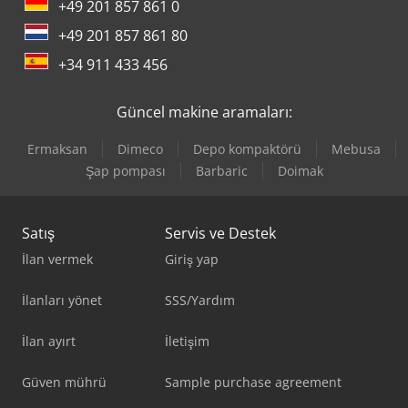
+49 201 857 861 0
+49 201 857 861 80
+34 911 433 456
Güncel makine aramaları:
Ermaksan
Dimeco
Depo kompaktörü
Mebusa
Şap pompası
Barbaric
Doimak
Satış
Servis ve Destek
İlan vermek
Giriş yap
İlanları yönet
SSS/Yardım
İlan ayırt
İletişim
Güven mührü
Sample purchase agreement