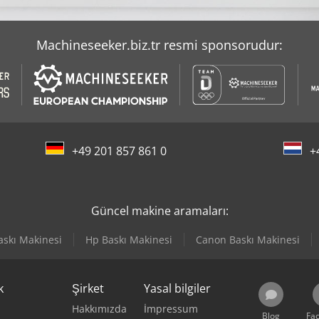
Machineseeker.biz.tr resmi sponsorudur:
+49 201 857 861 0
+
Güncel makine aramaları:
askı Makinesi
Hp Baskı Makinesi
Canon Baskı Makinesi
k
Şirket
Yasal bilgiler
Hakkımızda
İmpressum
Blog
Fa