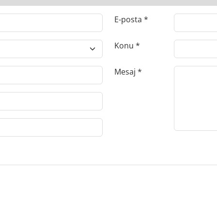
E-posta
Konu
Mesaj