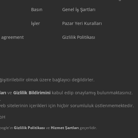
Basın
Genel İş Şartları
İşler
Pazar Yeri Kuralları
 agreement
Gizlilik Politikası
eğişitirilebilir olmak üzere bağlayıcı değildirler.
arı
ve
Gizlilik Bildirimini
kabul edip onaylamış bulunmaktasınız.
.
 sitelerinin içerikleri için hiçbir sorumluluk üstlenmemektedir.
mbH
oogle'ın
Gizlilik Politikası
ve
Hizmet Şartları
geçerlidir.