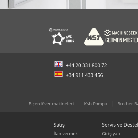
+44 20 331 800 72
+34 911 433 456
Biçerdöver makineleri
Ksb Pompa
Brother B
Satış
Servis ve Deste
İlan vermek
Giriş yap