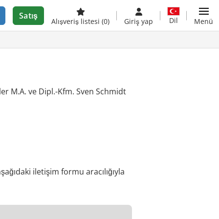
Satış
Dil
Alışveriş listesi
(0)
Giriş yap
Menü
r M.A. ve Dipl.-Kfm. Sven Schmidt
ğıdaki iletişim formu aracılığıyla