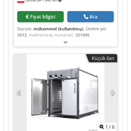
Lannach
1.842 km
Fiyat bilgisi
Ara
Durum:
mükemmel (kullanılmış)
, Üretim yılı:
2012
, makine/araç numarası:
221005
,
Fonksiyonellik:
tamamen fonksiyonel
, Teknik
Veriler – AICHELIN İtmeli Fırın Hattı Üretici:
AICHELIN Tip: DHLG-50/50/50 Tesis Tipi:
Küçük ilan
Doğalgazlı itmeli fırın hattı (Pusher Type
Furnace) Üretim Yılı: 2012 (Tesis) Kontrol Sistemi:
Siemens S7-400 Makine No: 221005 Elektrik
Verileri Bağlantı Gücü: 261 kW Nominal Akım:
383 A Şebeke Gerilimi: 400 V / 50 Hz Fırın Verileri
Isıtma: Doğalgaz Maksimum Fırın Sıcaklığı: 500
°C Koruyucu gaz ile çalışma imkanı Sürekli itmeli
çalışma (Pusher Sistemi) Şarj Verileri Cjdpfx Aszf
Upnsamerf Maksimum Şarj Ağırlığı: 10.000 kg
Büyük seri parçaların sürekli ısıl işlemi Kullanım
Alanları Islah Menevişleme Gerilim giderme
1
/
6
tavlaması Ön ısıtma Dövme ve döküm parçaların