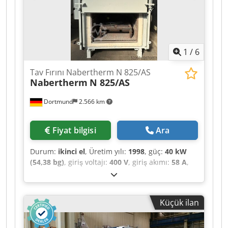
1
/
6
Tav Fırını Nabertherm N 825/AS
Nabertherm
N 825/AS
Dortmund
2.566 km
Fiyat bilgisi
Ara
Durum:
ikinci el
, Üretim yılı:
1998
, güç:
40 kW
(54,38 bg)
, giriş voltajı:
400 V
, giriş akımı:
58 A
,
giriş frekansı:
50 Hz
, giriş akımı türü:
trifaze
,
sıcaklık:
750 °C
, iç uzunluk:
1.200 mm
, iç genişlik:
1.000 mm
, iç yükseklik:
800 mm
, Elektrikle
Küçük ilan
ısıtılan Nabertherm N 825 / AS fırın, sürgülü
kapaklı Maksimum sıcaklık: 750 °C Güç: 40 kW İç
ölçüler: 1000 x 1200 x 800 mm (genişlik x derinlik