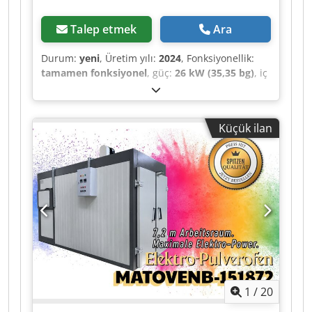
Talep etmek
Ara
Durum:
yeni
, Üretim yılı:
2024
, Fonksiyonellik:
tamamen fonksiyonel
, güç:
26 kW (35,35 bg)
, iç
uzunluk:
2.000 mm
, iç genişlik:
1.000 mm
, iç
yükseklik:
1.600 mm
, toplam uzunluk:
2.180 mm
,
toplam genişlik:
1.702 mm
, toplam yükseklik:
Küçük ilan
2.593 mm
, tahrik tipi:
elektrikli
, yakıt türü:
elektrikli
, ısıtma kapasitesi:
24 kW (32,63 bg)
,
Donanım:
CE işareti, dokümantasyon / kılavuz
,
⭐⭐⭐⭐⭐ ⚡ Top Service ⚡ Immediately Available ⚡
Professional Support! ✈️ Shipping costs are
calculated separately depending on the delivery
address. Please contact us for a personalized
shipping quote. ✅ Immediately available – 1 unit
in stock ✅ Brand new, unused professional
industrial product ✅ Proton Maschinenbau
GmbH is the sole authorized European
1
/
20
distributor for Matech products ✅ 2-year
warranty Available from stock – no production