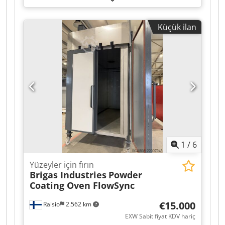
x 2096 mm (G x Y x U) - Her bir hazne için net iç
ölçü: 800 x 800 x 1100 mm (G x Y x U), kirişle
Küçük ilan
yükseklik = 700 mm - Maks. parti ölçüsü: 700 x
600 x 1000 mm (G x Y x U); Maks. ağırlık 500 kg
Her bir hazne için bağlantı değerleri: Sirkülasyon
= 3,0 kW (1 adet); Elektrikli ısıtma = 30 kW (1
kontrol grubu) Crsdpfx Ajzbnnwoamsf Sıcaklık
hassasiyeti +/- 5 K’de 150 °C, 250 °C, 300 °C Parti
geometrisine bağlı olarak sıcaklık hassasiyeti +/-
1,5 K’ye kadar ayarlanabilir 1 adet Protherm 500
program kontrol cihazı
1
/
6
Yüzeyler için fırın
Brigas Industries
Powder
Coating Oven FlowSync
€15.000
Raisio
2.562 km
EXW Sabit fiyat KDV hariç