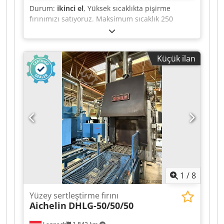
Durum:
ikinci el
, Yüksek sıcaklıkta pişirme
fırınımızı satıyoruz. Maksimum sıcaklık 250
derece. Fırın sorunsuz bir şekilde çalışmaktadır
ve taşınma nedeniyle satılmaktadır.
Credpfezndtzox Aamef Sadece fabrikamızdan
Küçük ilan
teslimat yapıyoruz.
1
/
8
Yüzey sertleştirme fırını
Aichelin
DHLG-50/50/50