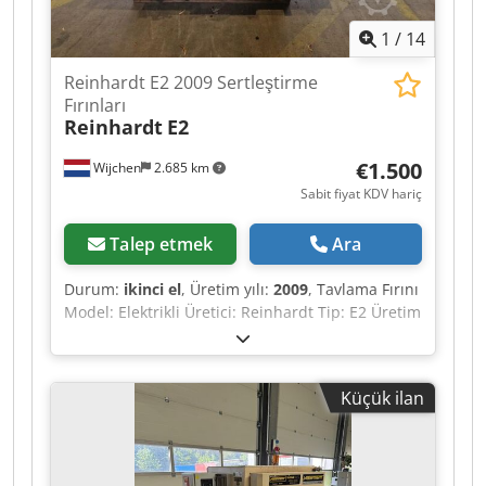
1
/
14
Reinhardt E2 2009 Sertleştirme
Fırınları
Reinhardt
E2
€1.500
Wijchen
2.685 km
Sabit fiyat KDV hariç
Talep etmek
Ara
Durum:
ikinci el
, Üretim yılı:
2009
, Tavlama Fırını
Model: Elektrikli Üretici: Reinhardt Tip: E2 Üretim
Yılı: 2009 Çalışma Sıcaklığı: 50-300 derece
Çalışma Hacmi: 0.21 m³ Açıklığın Boyutu:
650x650 mm Gerilim: 3x400V Motor: 0.55kW -
Küçük ilan
Üretim Yılı: 2009 - Belgeler mevcut mu: Hayır - CE
sertifikası mevcut mu: Hayır - Güç [kW]: 0.6 - Oda
Uzunluğu [mm]: 650 - Oda Genişliği [mm]: 650 -
Maks. Sıcaklık [°C]: 300 Finansal Bilgiler Katma