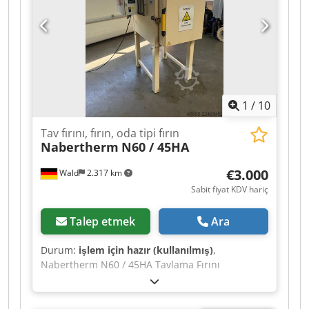
Değer Vergisi: Belirtilen fiyat, katma değer vergisi
hariçtir. Crodpfx Aaozry Ipomsf Katma Değer
Vergisi/Fark Vergisi: İşletmeler için katma değer
vergisi düşülebilir. Endüstriyel ürünlerin tamamı
için her zaman teslimat ve takas imkanı
mevcuttur. Lukas van Rossum
1
/
10
Tav fırını, fırın, oda tipi fırın
Nabertherm
N60 / 45HA
€3.000
Wald
2.317 km
Sabit fiyat KDV hariç
Talep etmek
Ara
Durum:
işlem için hazır (kullanılmış)
,
Nabertherm N60 / 45HA Tavlama Fırını
Maksimum Sıcaklık: 450°C Kullanılabilir Hacim:
60 litre İç Ölçüler: 350 mm x 500 mm x 350 mm
(G x D x Y) Açıklama aynen alınmıştır. Dilerseniz,