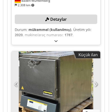
Baden-Württemberg
2.308 km
Detaylar
Durum:
mükemmel (kullanılmış)
, Üretim yılı:
2020
, makine/araç numarası:
1787
,
Fonksiyonellik:
tamamen fonksiyonel
, sıcaklık:
1.150 °C
, toplam uzunluk:
23.700 mm
, konveyör
bant genişliği:
620 mm
, ısıtma kapasitesi:
320
Küçük ilan
kW (435,08 bg)
, geçiş yüksekliği:
100 mm
, The
system has seen very little use and is in
excellent condition. TECHNICAL DETAILS
Maximum operating temperature: 1150°C
Conveyor belt width: 620 mm Installed heating
capacity: 320 kW across 8 zones Fuel: Natural
gas Operation: Hydrogen + Nitrogen (N2 + H2)
integrated Usable height: 100 mm
Crsdpfxszclpho Aamjf Dimensions Length of
loading table: 2 m Length of LED3 burn-off zone:
1.5 m Length of sintering zone: 7.5 m Length of