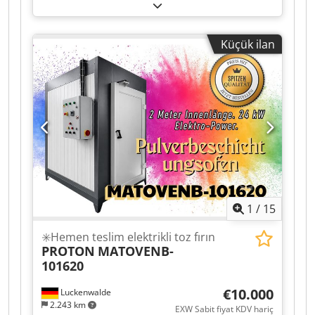
Kamer derinliği: 500 mm Hacim: 41 L Çalışma
gerilimi: 400 V Toplam güç ihtiyacı: 15,0 kW
Makine ağırlığı: yaklaşık 277 kg Alan ihtiyacı:
Küçük ilan
yaklaşık 1,15 x 1,45 x 1,35 m - Fabrika numarası:
219660 Cjdpfx Aoy R Efgeamsrf - Kontrol:
NABERTHERM P300 - 340 x 550 mm döner tabla
ile
1
/
15
✳️Hemen teslim elektrikli toz fırın
PROTON
MATOVENB-
101620
€10.000
Luckenwalde
2.243 km
EXW Sabit fiyat KDV hariç