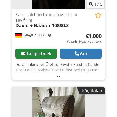
1
/
5
Kameralı fırın Laboratuvar fırını
Tav fırını
David + Baader
10880.3
€1.000
Saffig
2.522 km
Pazarlık Fiyatı KDV hariç
Talep etmek
Ara
Durum:
ikinci el
, Üretici: David + Baader, Kandel
Tip: 10880.3 Makine Tipi: Endüstriyel Fırın / Oda
Fırını / Isıl İşlem Fırını Satışa sunulan, David +
Baader Kandel üreticisine ait, 10880.3 tipinde
kullanılmış bir endüstriyel fırın bulunmaktadır.
Küçük ilan
Bu fırın, endüstri, zanaat, laboratuvar ve atölye
gibi çeşitli alanlarda ısıtma, kurutma veya
tavlama işlemleri için idealdir. Teknik Özellikler
Üretici: David + Baader Kandel Tip: 10880.3 Yapı:
Elektrikli Oda Fırını Durum: Kullanılmış Diğer