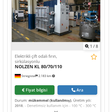
x yükseklik) Programlayıcı: Kayıt fonksiyonlu ve
programlayıcılı Jumo Imago 500 Codpfx Aajzb
Dqzomsrf
1
/
8
Elektrikli çift odalı fırın,
sirkülasyonlu
NOLZEN
KL 80/70/110
Striegistal
2.183 km
Fiyat bilgisi
Ara
Durum:
mükemmel (kullanılmış)
, Üretim yılı:
2018
, - Denetimsiz kullanım için - 100 °C - 300 °C
arasında sıcaklıklar için - Dış ölçüler: 1500 x 2773