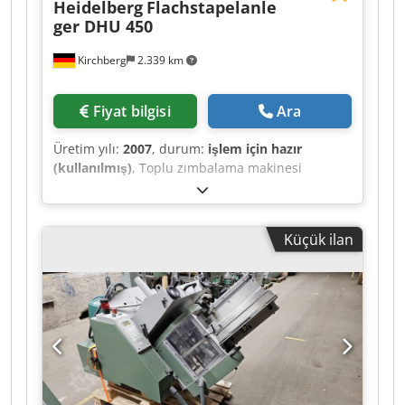
Heidelberg
Flachstapelanle
ger DHU 450
Kirchberg
2.339 km
Fiyat bilgisi
Ara
Üretim yılı:
2007
, durum:
işlem için hazır
(kullanılmış)
, Toplu zımbalama makinesi
Heidelberg düz istif besleyici DHU 450 Dcedpfx
Ahsxw Irys Isk
Küçük ilan