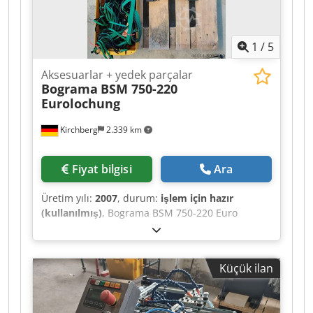
1
/
5
Aksesuarlar + yedek parçalar
Bograma
BSM 750-220
Eurolochung
Kirchberg
2.339 km
Fiyat bilgisi
Ara
Üretim yılı:
2007
, durum:
işlem için hazır
(kullanılmış)
, Bograma BSM 750-220 Euro
perforasyon - Çeşitli ebatlarda merkezleme ve
bant kılavuzları - Baş, orta ve ayak tutucu Djdsiz
T Txspfx Ah Iock
Küçük ilan