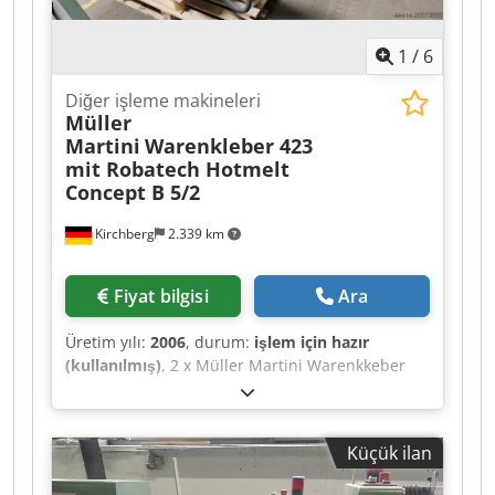
1
/
6
Diğer işleme makineleri
Müller
Martini
Warenkleber 423
mit Robatech Hotmelt
Concept B 5/2
Kirchberg
2.339 km
Fiyat bilgisi
Ara
Üretim yılı:
2006
, durum:
işlem için hazır
(kullanılmış)
, 2 x Müller Martini Warenkkeber
423, Robatech Hotmelt Concept B 5/2 ile, 2006
üretim yılı Müller Martini Tempo ataç makineleri
için. İyi durumda Dedpfx Ahjxfwvqs Isck
Küçük ilan