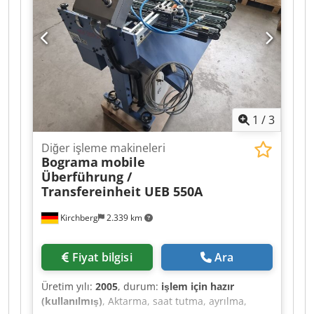
1
/
3
Diğer işleme makineleri
Bograma
mobile
Überführung /
Transfereinheit UEB 550A
Kirchberg
2.339 km
Fiyat bilgisi
Ara
Üretim yılı:
2005
, durum:
işlem için hazır
(kullanılmış)
, Aktarma, saat tutma, ayrılma,