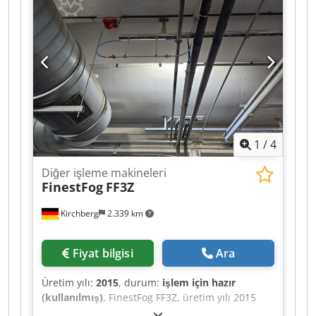
1
/
4
Diğer işleme makineleri
FinestFog
FF3Z
Kirchberg
2.339 km
Fiyat bilgisi
Ara
Üretim yılı:
2015
, durum:
işlem için hazır
(kullanılmış)
, FinestFog FF3Z, üretim yılı 2015
Dcsdet Uwiispfx Ah Isk 7 x çift nozul