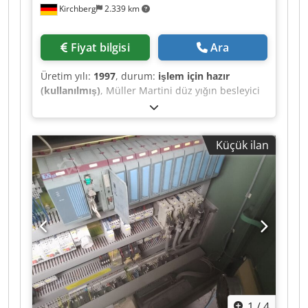
Kirchberg
2.339 km
Fiyat bilgisi
Ara
Üretim yılı:
1997
, durum:
işlem için hazır
(kullanılmış)
, Müller Martini düz yığın besleyici
370, üretim yılı 1997 6 adet Dcodpowvmp Refx
Ah Isk
Küçük ilan
1
/
4