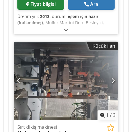
Fiyat bilgisi
Ara
Üretim yılı:
2013
, durum:
işlem için hazır
(kullanılmış)
, Muller Martini Dere Besleyici,
yapım yılı 2013 Djdpfx Ahjt Iyhzj Ieck
Küçük ilan
1
/
3
Sırt dikiş makinesi