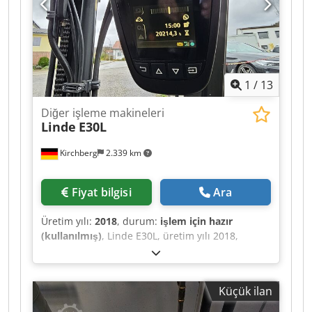
1
/
13
Diğer işleme makineleri
Linde
E30L
Kirchberg
2.339 km
Fiyat bilgisi
Ara
Üretim yılı:
2018
, durum:
işlem için hazır
(kullanılmış)
, Linde E30L, üretim yılı 2018,
20.310 saat, Triplex 513cm, 3. + 4. SS+ZVG'li vana
Dcedpfxsu S Sq Is Ah Isk
Küçük ilan