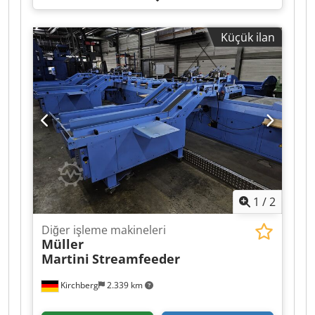
Küçük ilan
1
/
2
Diğer işleme makineleri
Müller
Martini
Streamfeeder
Kirchberg
2.339 km