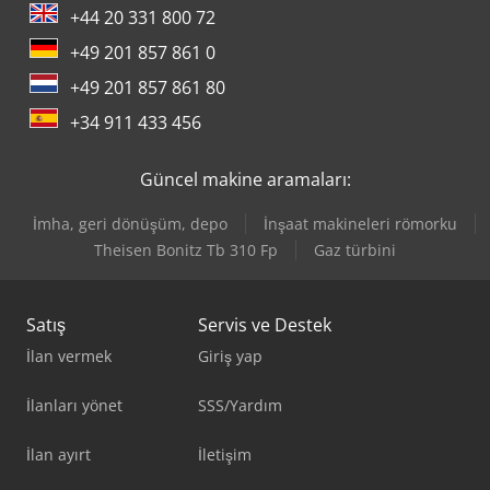
+44 20 331 800 72
+49 201 857 861 0
+49 201 857 861 80
+34 911 433 456
Güncel makine aramaları:
İmha, geri dönüşüm, depo
İnşaat makineleri römorku
Theisen Bonitz Tb 310 Fp
Gaz türbini
Satış
Servis ve Destek
İlan vermek
Giriş yap
İlanları yönet
SSS/Yardım
İlan ayırt
İletişim