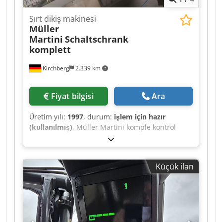
Sırt dikiş makinesi
Müller
Martini
Schaltschrank
komplett
Kirchberg
2.339 km
Fiyat bilgisi
Ara
Üretim yılı:
1997
, durum:
işlem için hazır
(kullanılmış)
, Müller Martini komple kontrol
paneli, üretim yılı 1997 Dcsdewvmp Dopfx Ah Iek
Küçük ilan