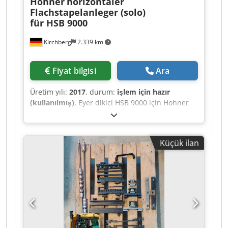
Hohner
horizontaler
Flachstapelanleger (solo)
für HSB 9000
Kirchberg
2.339 km
Fiyat bilgisi
Ara
Üretim yılı:
2017
, durum:
işlem için hazır
(kullanılmış)
, Eyer dikici HSB 9000 için Hohner
yatay düz kazık besleyici (solo) Dodpolucypsfx Ah
Isck
Küçük ilan