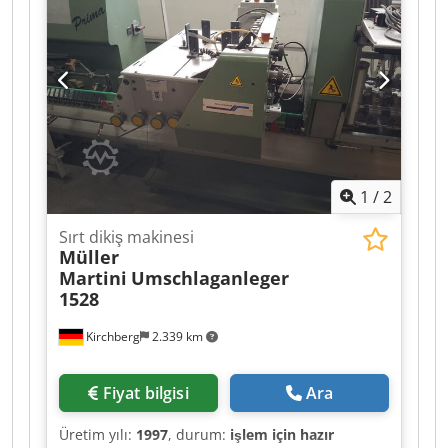
1
/
2
Sırt dikiş makinesi
Müller
Martini
Umschlaganleger
1528
Kirchberg
2.339 km
Fiyat bilgisi
Ara
Üretim yılı:
1997
, durum:
işlem için hazır