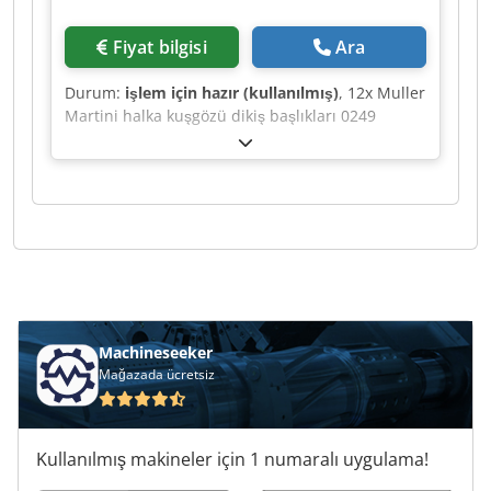
Fiyat bilgisi
Ara
Durum:
işlem için hazır (kullanılmış)
, 12x Muller
Martini halka kuşgözü dikiş başlıkları 0249
Dsdpjh Rayzefx Ah Iock
Machineseeker
Mağazada ücretsiz
Kullanılmış makineler için 1 numaralı uygulama!