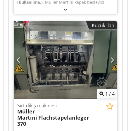
(kullanılmış)
, Müller Martini kapak besleyici
1528, üretim yılı 1997 Dodpfowvmqbsx Ah Ieck
Küçük ilan
1
/
4
Sırt dikiş makinesi
Müller
Martini
Flachstapelanleger
370