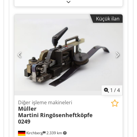
üfleme için uygundur Dcedpfx Ajh Svyvoh Iek
Küçük ilan
1
/
4
Diğer işleme makineleri
Müller
Martini
Ringösenheftköpfe
0249
Kirchberg
2.339 km