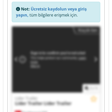
Not:
Ücretsiz kaydolun veya giriş
yapın,
tüm bilgilere erişmek için.
Küçük ilan
1
/
1
Lider Trailer
Lider Trailer
Lider Trailer