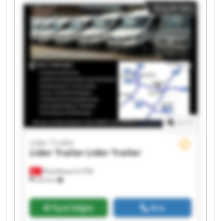
Küçük ilan
Trailer Lider Trailer Lider Trailer
1
/
1
Lider Trailer
Lider Trailer
Lider Trailer
Büyükkayacık OSB
253 km
Fiyat bilgisi
Ara