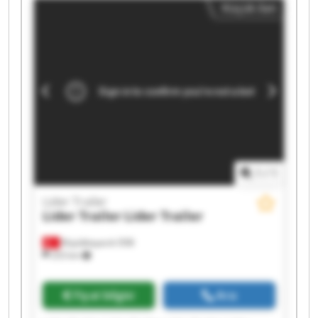
Küçük ilan
Trailer Lider Trailer Lider Trailer
1
/
1
Lider Trailer
Lider Trailer
Lider Trailer
Büyükkayacık OSB
253 km
Fiyat bilgisi
Ara