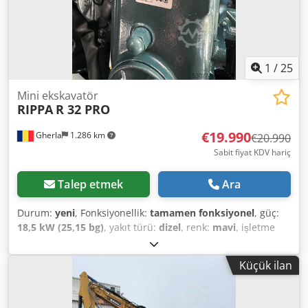
1
/
25
Mini ekskavatör
RIPPA
R 32 PRO
€19.990
Gherla
1.286 km
€20.990
Sabit fiyat KDV hariç
Talep etmek
Ara
Durum:
yeni
, Fonksiyonellik:
tamamen fonksiyonel
, güç:
18,5 kW (25,15 bg)
, yakıt türü:
dizel
, renk:
mavi
, işletme
ağırlığı:
3.375 kg
, Üretim yılı:
2025
, Yeni RIPPA R 32 Pro
mini ekskavatör, Japon Kubota motor, 4 silindir, 18,5 kw,
Küçük ilan
Euro 5 emisyon, Tier 4 Stage V, seçici montajı, klima,
mansalier kamerası, üretim yılı 2025, hızlı bağlantı
elemanı, 1000 mm eğimli kepçe, garanti. Dwjdpewlvzujfx