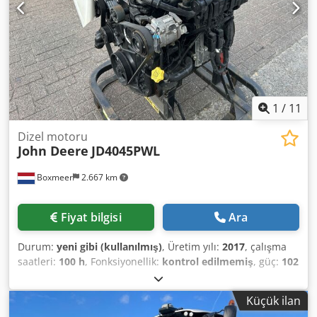
1
/
11
Dizel motoru
John Deere
JD4045PWL
Boxmeer
2.667 km
Fiyat bilgisi
Ara
Durum:
yeni gibi (kullanılmış)
, Üretim yılı:
2017
, çalışma
saatleri:
100 h
, Fonksiyonellik:
kontrol edilmemiş
, güç:
102
kW (138,68 bg)
, yakıt türü:
dizel
, silindir sayısı:
4
, toplam
ağırlık:
555 kg
, soğutma tipi:
su
, Marka: John Deere Model:
Küçük ilan
JD4045PWL Yıl: 2017 Seri No: CD4045U040324 Güç (Kw): 102