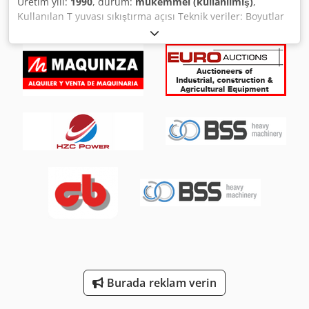
Üretim yılı:
1990
, durum:
mükemmel (kullanılmış)
,
Kullanılan T yuvası sıkıştırma açısı Teknik veriler: Boyutlar
yükseklik 1120 mm genişlik 320 mm Oluk genişliği 20 mm
Dwedpfx Asgwxmxsnxoa ile - 7 yatay T yuvası kullanılmış,
iyi durumda
Burada reklam verin