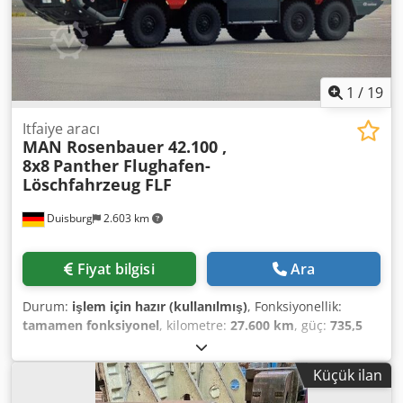
1
/
19
Itfaiye aracı
MAN Rosenbauer 42.100 ,
8x8
Panther Flughafen-
Löschfahrzeug FLF
Duisburg
2.603 km
Fiyat bilgisi
Ara
Durum:
işlem için hazır (kullanılmış)
, Fonksiyonellik:
tamamen fonksiyonel
, kilometre:
27.600 km
, güç:
735,5
kW (1.000,00 bg)
, ilk tescil:
06/2008
, yakıt türü:
dizel
,
toplam ağırlık:
32.000 kg
, dingil konfigürasyonu:
8x8
, bir
Küçük ilan
sonraki muayene (TÜV):
03/2027
, yakıt:
dizel
, renk:
kırmızı
,
vites türü:
otomatik
, emisyon sınıfı:
Euro 3
, toplam