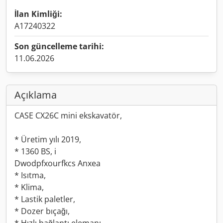
İlan Kimliği:
A17240322
Son güncelleme tarihi:
11.06.2026
Açıklama
CASE CX26C mini ekskavatör,
* Üretim yılı 2019,
* 1360 BS, i
Dwodpfxourfkcs Anxea
* Isıtma,
* Klima,
* Lastik paletler,
* Dozer bıçağı,