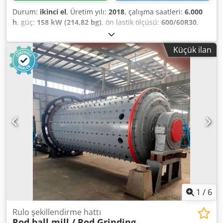
Durum:
ikinci el
, Üretim yılı:
2018
, çalışma saatleri:
6.000
h
, güç:
158 kW (214,82 bg)
, ön lastik ölçüsü:
600/60R30
,
arka lastik boyutu:
650/75R38
, Donanım:
basınçlı hava
freni
, Equipment: / Compressed air system (2-circuit), top
Küçük ilan
link / hydraulic (rear), preparation for automatic / steering
system, spool valve – double-acting (4x), / work lights 6x
front, work lights / 8 or more rear, all-wheel drive,
automatic / tow hitch Dwodpfx Ansu Ezhljxsa
1
/
6
Rulo şekillendirme hattı
Rod ball mill / Rod Grinding