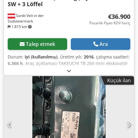
SW + 3 Löffel
€36.900
Sankt Veit in der
Südsteiermark
Pazarlık Fiyatı KDV hariç
1.815 km
Talep etmek
Ara
Durum:
iyi (kullanılmış)
, Üretim yılı:
2016
, çalışma saatleri:
6.366 h
, Araç açıklaması TAKEUCHI TB 260 mini ekskavatör
midi ekskavatör Yıl 2016 acc. Sayaç 6,366 saat 32,4 KW
5,735 KG Dodpfxsrynu Ej Anxswa - hidr. hızlı bağlantı
Küçük ilan
elemanı - tüm hatlar - 2 kova - yeni hidr. eğim kovası !!! -
İklim kontrolü - ek farlar - renkli camlar - hemen kullanıma
hazır - cıvata ve burçlarda küçük oynamalar satış fiyatı:
36.900,-- net uygun teslimat da mümkün!