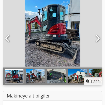
1
/
11
Makineye ait bilgiler