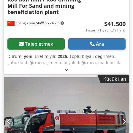
Mill
For Sand and mining
beneficiation plant
$41.500
Zheng Zhou Shi
6.724 km
Pazarlık Fiyatı KDV hariç
Talep etmek
Ara
Durum:
yeni
, Üretim yılı:
2026
, Toplu bilyalı değirmen,
çubuklu değirmen, çimento bilyalı değirmen, madencilik
bilyalı değirmen gibi çeşitli bilyalı öğütme değirmenlerimiz
var, özel gereksinimlerinize göre daha fazla ayrıntı için
Küçük ilan
ekibimizle iletişime geçebilirsiniz. Dwedpfjq I Nw Iox Anxea