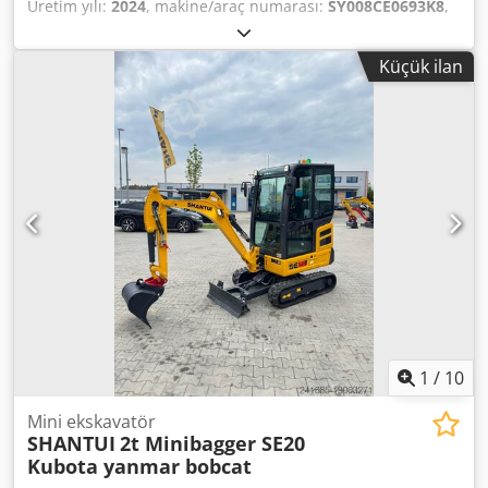
Üretim yılı:
2024
, makine/araç numarası:
SY008CE0693K8
,
Yapım yılı: 2024 Motor gücü: 73 hp (53,7 kW) Çalışma
ağırlığı yaklaşık 8.800 kg Motor Yanmar, Stage V, yaklaşık 73
Küçük ilan
hp, 202 Nm, 3.319 cc Hidrolik yük algılama, maks. 185 l/dak
1. orantılı ek kontrol devresi GRL/Joystick üzerindeki çekiç 1
2. joystick 2'deki orantılı ek kontrol devresi tutucusu Aşırı
yük göstergeli çubuk ve bom için emniyet kaldırma valfleri
Hızlı bağlantı hidrolik devresi çift etkili Döner fren
Dedpfxov Nix Aj Anxjwa 2 sürüş hızı Kolda silindir
koruması Kova koparma kuvveti ISO 56 kN Sap yırtılma
kuvveti ISO 38 kN ROPS kabini Ayarlanabilir bom, kepçe
çubuğu 2.050 mm Dozer bıçağı Kauçuk paletler 450 mm
Akü ana şalteri Sürüş alarmı ve dönen işaret fişeği Motor
acil durdurma anahtarı Tavanda 2x LED farlar LED far 1x
bomda 12V bağlantısı Belge bölmesi Hoparlörlü radyo
1
/
10
Mini ekskavatör
SHANTUI
2t Minibagger SE20
Kubota yanmar bobcat