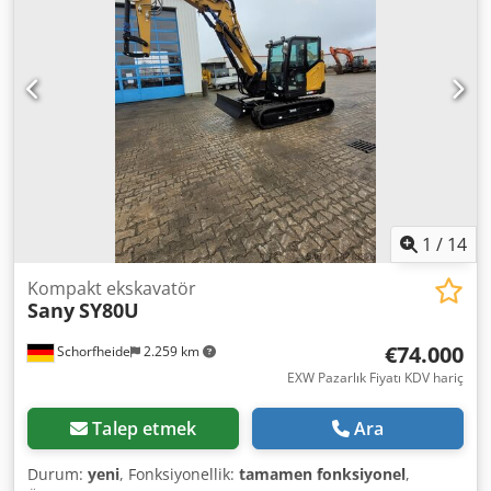
Anxsa
1
/
14
Kompakt ekskavatör
Sany
SY80U
€74.000
Schorfheide
2.259 km
EXW Pazarlık Fiyatı KDV hariç
Talep etmek
Ara
Durum:
yeni
, Fonksiyonellik:
tamamen fonksiyonel
,