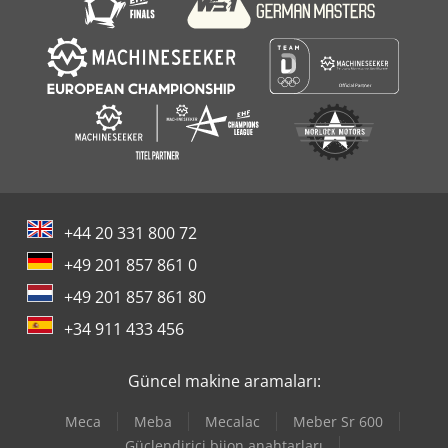
+44 20 331 800 72
+49 201 857 861 0
+49 201 857 861 80
+34 911 433 456
Güncel makine aramaları:
Meca
Meba
Mecalac
Meber Sr 600
Güçlendirici bijon anahtarları