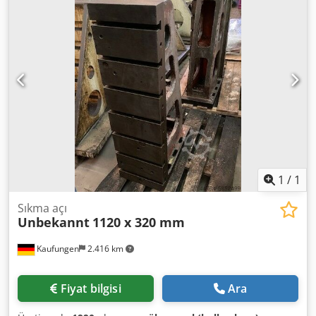
uzunluk:
12.300 mm
, toplam genişlik:
3.000 mm
, toplam
yükseklik:
4.000 mm
, Üretim yılı:
2008
, çalışma saatleri:
600
h
, Donanım:
klima, park ısıtıcısı, tır çekici bağlantısı
,
Havalimanı itfaiye aracı kullanıma hazır – TÜV 03-2027’ye
kadar geçerli PANTHER Rosenbauer, MAN şasi ve 1000 HP
motor, Allison 6 ileri tam otomatik tork konvertörlü
şanzıman Dodpjx Rdyvefx Anxjwa Mükemmel durumda –
Rosenbauer bakımı yapıldı
1
/
1
Sıkma açı
Unbekannt
1120 x 320 mm
Kaufungen
2.416 km
Fiyat bilgisi
Ara