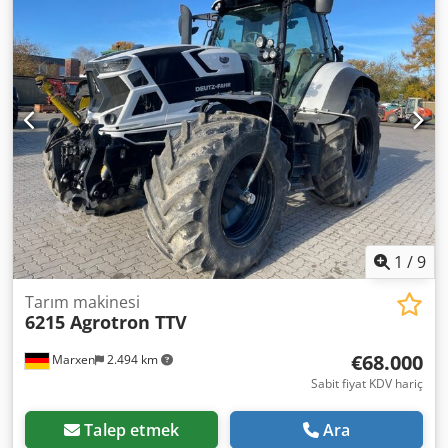
Motor Modeli: Turbo Stage III Yakıt: Dizel Boyutlar LxGxY
(mm): 880 x 750 x 1070 Ağırlık (Kg) yaklaşık: 555 Stok adedi:
1 Üretim yeri: Fransa Açıklamalar: İş makineleri için motor,
Manitou MLT840/1040 teleskopik forklift ile uyumlu.
Dwedpjytf Rmefx Anxja
1
/
9
Tarım makinesi
6215 Agrotron TTV
€68.000
Marxen
2.494 km
Sabit fiyat KDV hariç
Talep etmek
Ara