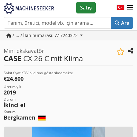
Satış
Ara
/ ... / İlan numarası: A17240322
Mini ekskavatör
CASE
CX 26 C mit Klima
Sabit fiyat KDV bildirimi gösterilmemekte
€24.800
Üretim yılı
2019
Durum
İkinci el
Konum
Bergkamen