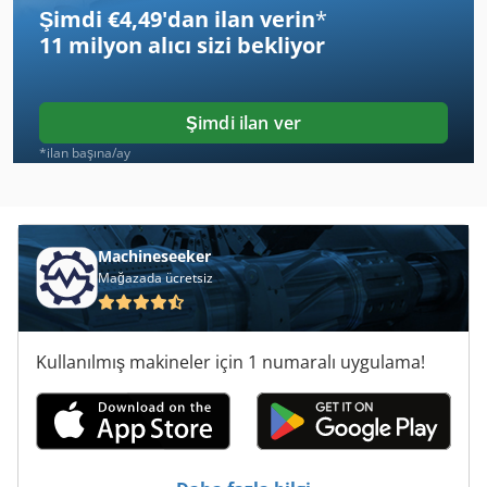
Şimdi €4,49'dan ilan verin
*
Devirmeli Araçlar
11 milyon alıcı
sizi bekliyor
Devirmeli Araçlar Vücut
Izlenen Araç
Şimdi ilan ver
Ka 77
*ilan başına/ay
Konu Araçları Haddeleme
Köşe Araçları
Machineseeker
Mağazada ücretsiz
Mobil Araç Basın
Pencere Araçları
Kullanılmış makineler için 1 numaralı uygulama!
Tanı Aracı Araba
Tarım Araçları
Ticari Demir