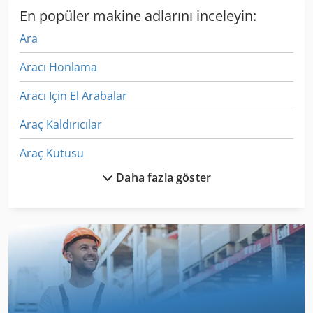
En popüler makine adlarını inceleyin:
Ara
Aracı Honlama
Aracı Için El Arabalar
Araç Kaldırıcılar
Araç Kutusu
Daha fazla göster
Araç Sahibi Parat
Araç Sahipleri
Araç Satmak
Araç Tutucu
Araç Voreinstellgeraet