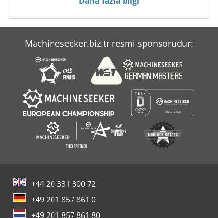
Daha fazla bilgi
Ticari Römorklar
Tripan Araç Sahipleri
Machineseeker.biz.tr resmi sponsorudur:
Çalışma Araç
Çalışırken Araçları
+44 20 331 800 72
+49 201 857 861 0
+49 201 857 861 80