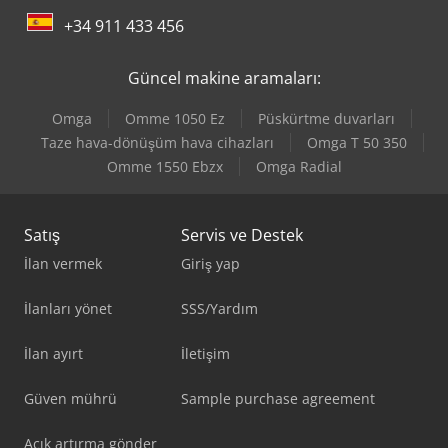
+34 911 433 456
Güncel makine aramaları:
Omga
Omme 1050 Ez
Püskürtme duvarları
Taze hava-dönüşüm hava cihazları
Omga T 50 350
Omme 1550 Ebzx
Omga Radial
Satış
Servis ve Destek
İlan vermek
Giriş yap
İlanları yönet
SSS/Yardım
İlan ayırt
İletişim
Güven mührü
Sample purchase agreement
Açık artırma gönder