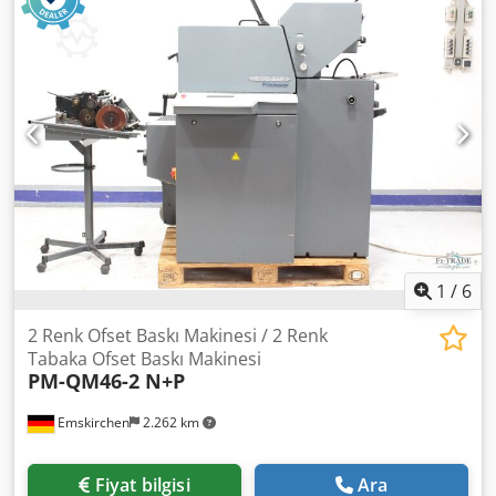
mm Nemlendirme Sistemi DDS Autoplate Plus versiyon
Dedpfx Akeyw Ugajiock Şerit besleyici (Strip feeder) Kuru
toz yayıcı / Dry pollinators WhatsApp - MS Zoom - Telegram
üzerinden çevrim içi video inceleme Stokta -
Emskirchen/Nürnberg'de - Hemen teslim - Test edilebilir
1
/
6
2 Renk Ofset Baskı Makinesi / 2 Renk
Tabaka Ofset Baskı Makinesi
PM-QM46-2 N+P
Emskirchen
2.262 km
Fiyat bilgisi
Ara