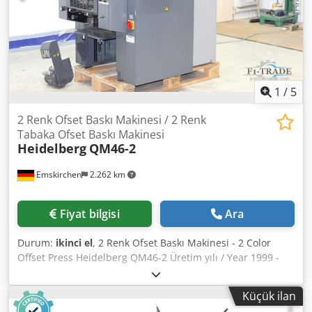
1
/
5
2 Renk Ofset Baskı Makinesi / 2 Renk
Tabaka Ofset Baskı Makinesi
Heidelberg
QM46-2
Emskirchen
2.262 km
Fiyat bilgisi
Ara
Durum:
ikinci el
, 2 Renk Ofset Baskı Makinesi - 2 Color
Offset Press Heidelberg QM46-2 Üretim yılı / Year 1999 -
Seri No: 959690 Tabaka ebatı / Sheet size min. 140 mm ×
89 mm - maks. 340 x 460 mm Baskı hızı / Printing Speed
Küçük ilan
maks. 10.000 sayfa/saat Kalınlık / Thickness 0,04 mm – 0,3