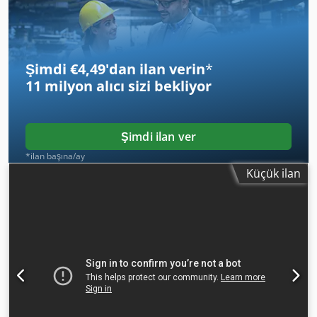
Dokümantasyon ve ek parçalar dahil.
Şimdi €4,49'dan ilan verin
*
11 milyon alıcı
sizi bekliyor
Şimdi ilan ver
*ilan başına/ay
Küçük ilan