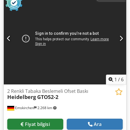
CP Tronic Dcjdpfxoylkwvs Akiek Düz/Çift taraflı baskı 1/1 -
2/0 Maksimum hız: 8.000 yaprak/sa WhatsApp - MS Zoom -
Telegram üzerinden online video inceleme Stokta:
Emskirchen/Nürnberg - Hemen teslim - Test edilebilir
1
/
6
2 Renkli Tabaka Beslemeli Ofset Baskı
Heidelberg
GTO52-2
Emskirchen
2.268 km
Fiyat bilgisi
Ara