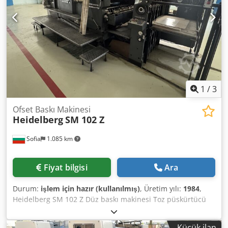
Numaralandırma ünitesi - Alcolor otomatik mürekkep
doygunluk kontrolü - Cptronic Dedjztdnvspfx Akiock -
Konsoldan kontrol edilen mürekkep rulo yıkama ünitesi -
Baskı yüzeyi temizleme ünitesi
1
/
3
Ofset Baskı Makinesi
Heidelberg
SM 102 Z
Sofia
1.085 km
Fiyat bilgisi
Ara
Durum:
işlem için hazır (kullanılmış)
, Üretim yılı:
1984
,
Heidelberg SM 102 Z Düz baskı makinesi Toz püskürtücü
Dcedoxqv Ayopfx Akisk Yıl: 1984 Maksimum format: 72 x
102 cm Klasik nemlendirme Enerji altında Hemen teslim
Küçük ilan