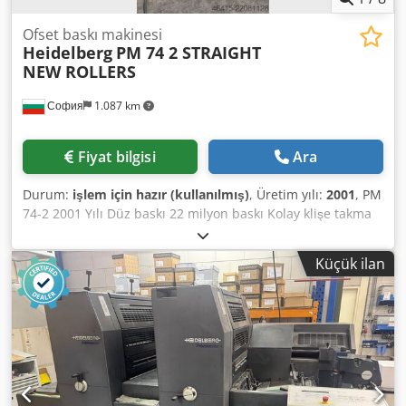
Ofset baskı makinesi
Heidelberg
PM 74 2 STRAIGHT
NEW ROLLERS
София
1.087 km
Fiyat bilgisi
Ara
Durum:
işlem için hazır (kullanılmış)
, Üretim yılı:
2001
, PM
74-2 2001 Yılı Düz baskı 22 milyon baskı Kolay klişe takma
Alcolor nemlendirme sistemi, Technotrans ile birlikte
Grafix Alfatronic 200 pudralama cihazı Dodozb Nxkspfx
Küçük ilan
Akisck Dişli sisteminde herhangi bir hasar yok Takımlar ve
dokümantasyon mevcut Yeni baskı merdaneleri takıldı