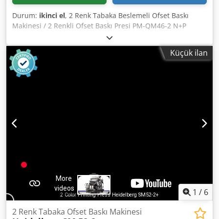
Durum:
ikinci el
, 2 Renk Tabaka Beslemeli Ofset Baskı
Makinesi / 2 Renkli Ofset Baskı Presi PM-QM46-2 N+P
Online video ile inceleme: WhatsApp - MS Zoom - Telegram
Stokta Emskirchen/Nürnberg - Hemen teslim - Test
Küçük ilan
edilebilir Dsdpfjyv A S Usx Akijck
1
/
6
2 Renk Tabaka Ofset Baskı Makinesi