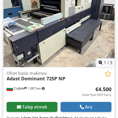
1
/
3
Ofset baskı makinesi
Adast
Dominant 725P NP
€4.500
София
1.087 km
Sabit fiyat KDV hariç
Talep etmek
Ara
Durum:
işlem için hazır (kullanılmış)
, Maksimum tabaka