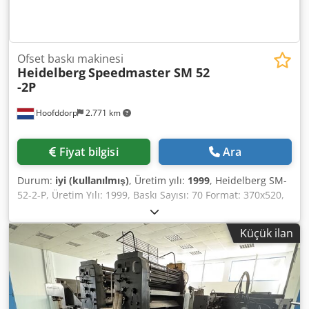
Ofset baskı makinesi
Heidelberg
Speedmaster SM 52
-2P
Hoofddorp
2.771 km
Fiyat bilgisi
Ara
Durum:
iyi (kullanılmış)
, Üretim yılı:
1999
, Heidelberg SM-
52-2-P, Üretim Yılı: 1999, Baskı Sayısı: 70 Format: 370x520,
2 renk Donanımı: - Plus versiyonu: numaralandırma ve
delme işlemlerine uygun - Baskı silindirleri için yıkama
Küçük ilan
ünitesi - Elektronik çift yaprak kontrolü - Elektronik çekme
ve yerleştirme kontrolü - Grafix toz püskürtme sistemi -
Technotrans soğutma ve dozaj ünitesi - Delme ve kesme
için temel ünite - Perfecting 1-1/2-0 - Düşük yığınlı teslim
ünitesi - Otomatik plaka yükleme sistemi -