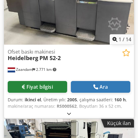
1
/
14
Ofset baskı makinesi
Heidelberg
PM 52-2
Zaandam
2.771 km
Fiyat bilgisi
Ara
Durum:
ikinci el
, Üretim yılı:
2005
, çalışma saatleri:
160 h
,
makine/araç numarası:
RS000562
, Boyutları 36 x 52 cm,
CPtronic, Easyplate, Alcolor nemlendirme sistemi, Banket
yıkama, Baskı silindiri yıkama, Segmentli mürekkep
Küçük ilan
bıçakları, Baldwin soğutma ve geri dönüşüm sistemi.
Dodpfx Akoztappsisck