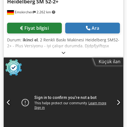
Heidelberg
SM 52-2+
Emskirchen
2.262 km
Fiyat bilgisi
Ara
Durum:
ikinci el
, 2 Renkli Baskı Makinesi Heidelberg SM52-
2+ - Plus Versiyonu - iyi çalışır durumda. Djdpfjyiftqsx
Akijck 2 Renkli Ofset Baskı Makinesi Heidelberg SM52-2+
Üretim Yılı 2005 – Seri No. 207354 Baskı Adedi 46 Milyon
Küçük ilan
Format: min. 105 x 145 mm – maks. 370 x 520 mm Kağıt
kalınlığı 0,06 – 0,4 mm Nemlendirme Sistemi: Alcolor –
Baldwin Soğutmalı CP-Tronic Autoplate Plus Versiyon
Mürekkep merdanesi temizleme ünitesi Blanket temizleme
ünitesi Hız: 15.000 tabaka/saat Toz püskürtme sistemi:
Grafix Alphatronic 200 Kullanım kılavuzları dahil Online
video inceleme WhatsApp – MS Zoom – Telegram
üzerinden mümkündür Emskirchen/Nürnberg stoklarda –
Hemen teslim – Test edilebilir