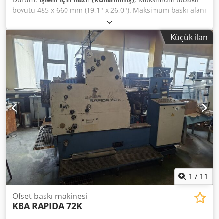
boyutu 485 x 660 mm (19,1" x 26,0"). Maksimum baskı alanı
475 x 650 mm. Maksimum hız 10.000 adede kadar. İki
renkli. Çok sayıda numaralandırma cihazına sahip NP
Küçük ilan
ünite. Tüm dokümantasyon mevcut. Dcodsyx Itpspfx Akisk
1
/
11
Ofset baskı makinesi
KBA
RAPIDA 72K