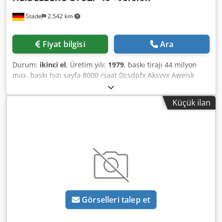
Stade
2.542 km
Fiyat bilgisi
Ara
Durum:
ikinci el
, Üretim yılı:
1979
, baskı tirajı 44 milyon
max. baskı hızı sayfa 8000 /saat Dcsdpfx Aksvvx Aweisk
max. sayfa formatı 32x46 cm numaralandırma aygıtı dahil
Küçük ilan
Görselleri talep et