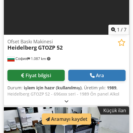
1
/
7
Ofset Baskı Makinesi
Heidelberg
GTOZP 52
София
1.087 km
Fiyat bilgisi
Ara
Durum:
işlem için hazır (kullanılmış)
, Üretim yılı:
1989
,
Heidelberg GTOZP 52 - 696xxx seri - 1989 Ön panel Alkol
nemlendirme sistemi Dodpfx Akox Hrn Toijck 35 milyon
baskı Çevirmeli baskı ünitesi (perfektör) Belgeler ve aletler
Küçük ilan
Aramayı kaydet