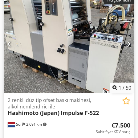
1
/
50
2 renkli düz tip ofset baskı makinesi,
alkol nemlendirici ile
Hashimoto (Japan)
Impulse F-522
€7.500
Son
2.691 km
Sabit fiyat KDV hariç