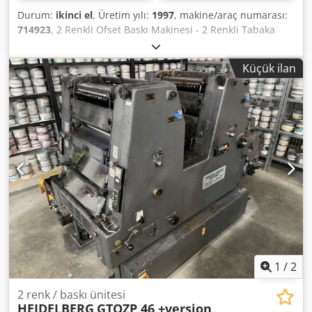
Durum:
ikinci el
, Üretim yılı:
1997
, makine/araç numarası:
714923
, 2 Renkli Ofset Baskı Makinesi - 2 Renkli Tabaka
Beslemeli Ofset Baskı Makinesi Heidelberg GTO52-2+ Yıl
1997 - Seri No. 714923 Boyut maks. 360 x 520mm
Küçük ilan
Impressions 48 Mio. Technotrans soğutmalı Sönümleme
Sistemi DDS Artı Sürüm Mürekkep lazer kanalları Kılavuzlar
Dahil Skype Video ile Çevrimiçi Video Denetimi
Ziyaretinizden çok memnun oluruz - daha fazla makine
stokta Dedpfx Aksqlg Iloijck Hemen Kullanılabilir -
İncelenebilir Stokta Emskirchen / Nürnberg - Test edilebilir
1
/
2
2 renk / baskı ünitesi
HEIDELBERG
GTOZP 46 +version