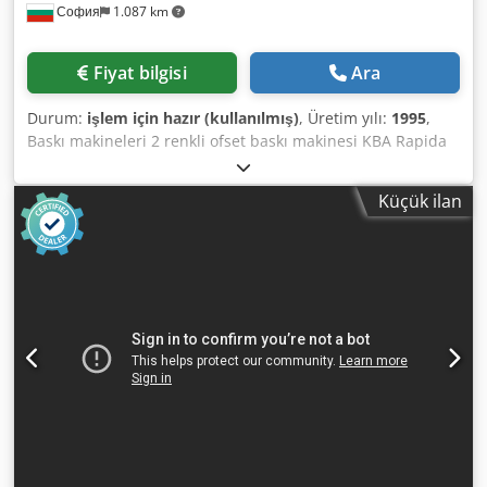
София
1.087 km
Fiyat bilgisi
Ara
Durum:
işlem için hazır (kullanılmış)
, Üretim yılı:
1995
,
Baskı makineleri 2 renkli ofset baskı makinesi KBA Rapida
72K Yıl: 1994 Seri No: 65802317 Dcjdpfxjyx Iyvo Akijk Yıl:
1995 Baskı ünitesi sayısı: 2 Kağıt boyutu MAX: 520 x 720
Küçük ilan
mm Kağıt boyutu MIN: 210 x 297 mm Baskı hızı: 17.000
tabaka/saat Baskı kalıbı boyutu: 557 x 720 mm Baskı bezi
boyutu: 585 x 730 mm Sayaç: 32 milyon Mevcut durumu:
Üretimde