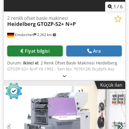
1
/
6
2 renkli ofset baskı makinesi
Heidelberg
GTOZP-52+ N+P
Emskirchen
2.262 km
Fiyat bilgisi
Ara
Durum:
ikinci el
, 2 Renk Ofset Baskı Makinesi Heidelberg
GTOZP-52+ N+P Yıl 1992 - Seri No. 707612N Dcjdpfx Asy
Ndhkskisk Maksimum boyut: 360 x 520 mm 53 milyon baskı
Alcolor nemlendirme sistemi, Baldwin ile Plus versiyonu –
Küçük ilan
numaralandırma ve perforaj ünitesi Çevirici 2/0 (perfectör)
Kullanım kılavuzları dahil WhatsApp, MS Zoom, Telegram
üzerinden çevrimiçi video incelemesi Stokta
Emskirchen/Nürnberg – Hemen teslim – Test edilebilir