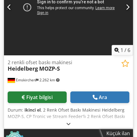
Kullanım kılavuzları dahil WhatsApp - MS Zoom - Telegram
üzerinden online video inceleme Emskirchen/Nürnberg
stokta - Hemen teslim - Test edilebilir
1
/
6
2 renkli ofset baskı makinesi
Heidelberg
MOZP-S
Emskirchen
2.262 km
Fiyat bilgisi
Ara
Durum:
ikinci el
, 2 Renk Ofset Baskı Makinesi Heidelberg
MOZP-S, CP Tronic ve Stream Feeder'lı 2 Renk Ofset Baskı
Makinesi Heidelberg MOZP-S Yıl: 1990 - Seri No: 610975
Min. boyut: 280 x 280 mm - Maks. boyut: 480 x 650 mm
Küçük ilan
Baskı adedi: 66 Milyon Nemlendirme Sistemi: AQUATRON