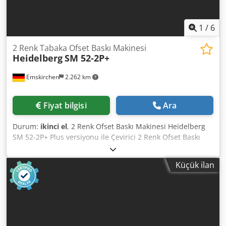
1
/
6
2 Renk Tabaka Ofset Baskı Makinesi
Heidelberg
SM 52-2P+
Emskirchen
2.262 km
Fiyat bilgisi
Ara
Durum:
ikinci el
, 2 Renk Ofset Baskı Makinesi Heidelberg
SM 52-2P+ Plus versiyonu ile Çevirici 2 Renk Ofset Baskı
Makinesi - Heidelberg SM 52-2P+ Üretim Yılı: 1997 - Seri
No: 201301 Baskı Adedi: 54 Milyon Dcodpfey Ndinex Akijk
Küçük ilan
Format: min. 105 x 145 mm - maks. 370 x 520 mm Kağıt
kalınlık aralığı: 0,06 - 0,4 mm Soğutmalı nemlendirme
sistemi Alcolor - Baldwin Çevirme (Perfecting) 1/1 - 2/0 CP-
Tronic, Autoplate, Plus Versiyon Mürekkep merdanesi
yıkama ünitesi Battaniye (blanket) temizleme ünitesi Hız:
Saatte 15.000 tabaka Toz püskürtme Grafix Alphatronic 200