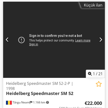
Küçük ilan
1
/
21
Heidelberg Speedmaster SM 52-2-P |
1998
Heidelberg
Speedmaster SM 52
€22.000
Târgu Neamț
1.166 km