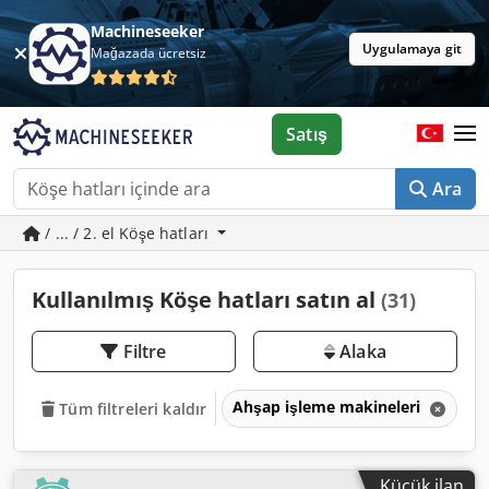
Machineseeker
Uygulamaya git
Mağazada ücretsiz
Satış
Ara
/ ... / 2. el Köşe hatları
Kullanılmış Köşe hatları satın al
(31)
Filtre
Alaka
Ahşap işleme makineleri
P
Tüm filtreleri kaldır
Küçük ilan