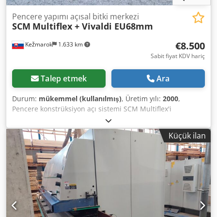
Pencere yapımı açısal bitki merkezi
SCM
Multiflex + Vivaldi EU68mm
€8.500
Kežmarok
1.633 km
Sabit fiyat KDV hariç
Talep etmek
Ara
Durum:
mükemmel (kullanılmış)
, Üretim yılı:
2000
,
Pencere konstrüksiyon açı sistemi SCM Multiflex'i
satıyorum. Freze kafaları VIVALDI EU68mm. Kesi + muylu
mili sağ / muylu tarafı. 2 adet profil freze mili + cam liste
Küçük ilan
kesme testeresi sol / profilleme tarafı Aynısı mevcuttur.
Csdpohw Dfysfx An Horf