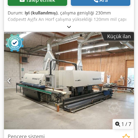
positioning: pneumatic cylinder forward-backward,
position sensor: limit switch (rear only) - Protection and
Durum:
iyi (kullanılmış)
, çalışma genişliği 230mm
extraction hood with 80 mm connection diameter Stops: -
Codpevtt Ayjfx An Horf çalışma yüksekliği 120mm mil çapı
1st stop: in front of spindle 1, manual chip removal, quick
40mm 4 kafa + cam çıtasını kesmek için ünite ATS
adjustment via parallelogram - 2nd stop: between
panelinden kontrol kafaların iki eksende ayarlanması
spindles...
Küçük ilan
basınç ışınının elektrikli ayarı besleme hızının düzgün
düzenlenmesi Makine diğer makinelerle uyumlu olarak
çalışıyordu.
1
/
7
Pencere sistemi