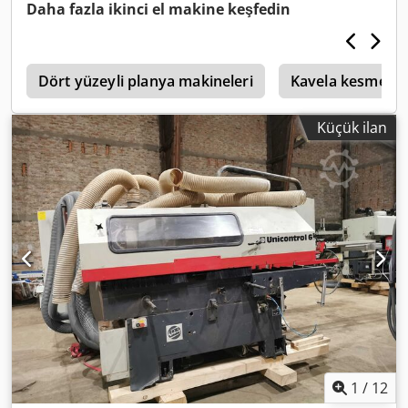
Daha fazla ikinci el makine keşfedin
0
Dört yüzeyli planya makineleri
Kavela kesme ve
Küçük ilan
1
/
12