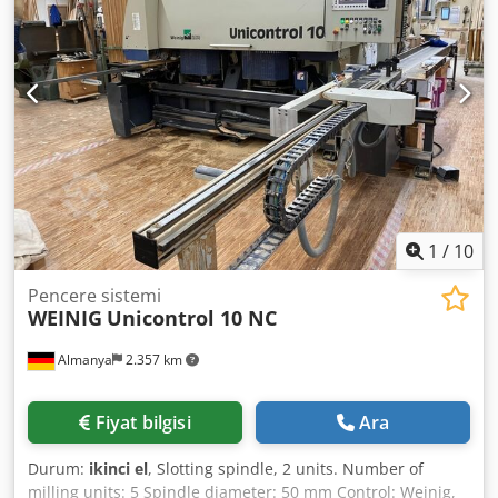
dönebilir Otomatik tek tek ayırma ve aktarma ile çift parça
paketi Pencere otomasyonu ile aynı yönde dönme
mekanizması, küçük kanat genişliklerinin çevrilmesi için
Küçük kanat genişliklerinin çevrilmesi için çevirme arabası
Elektrik panosunda klima cihazı PC kontrol sistemi NEXUS
Otomatik çevirme sistemi Lamela taşıyıcı, iş parçalarını
operatöre geri taşımak için taşıma bandı dahil (teknik
özellikler üreticiye aittir - garanti dışıdır).
1
/
10
Pencere sistemi
WEINIG
Unicontrol 10 NC
Almanya
2.357 km
Fiyat bilgisi
Ara
Durum:
ikinci el
, Slotting spindle, 2 units. Number of
milling units: 5 Spindle diameter: 50 mm Control: Weinig,