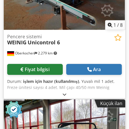
1
/
8
Pencere sistemi
WEINIG
Unicontrol 6
Oberkochen
2.279 km
Fiyat bilgisi
Ara
Durum:
işlem için hazır (kullanılmış)
, Yuvalı mil 1 adet.
Freze ünitesi sayısı 4 adet. Mil çapı 40/50 mm Weinig
Unicontrol 6 ----- Makine, teslimattan önce
Oberkochen'deki tesisimizde kontrol edilecektir! Teknik
Küçük ilan
Özelliklerin Özeti: (Mümkünse ek olarak dahil olan
aksesuarlar için lütfen bilgi alın) Poz. 1: Kesme testeresi ----
- > Alet sayısı: 1 adet. > Mil devri: 2.800 devir/dakika > Mil
çapı: 40 mm > Alet çapı maks.: 400 mm > Motor gücü: 3,0