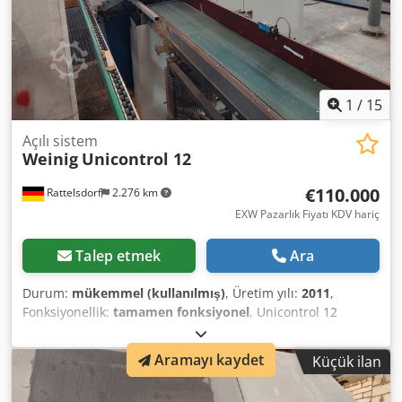
1
/
15
Açılı sistem
Weinig
Unicontrol 12
€110.000
Rattelsdorf
2.276 km
EXW Pazarlık Fiyatı KDV hariç
Talep etmek
Ara
Durum:
mükemmel (kullanılmış)
, Üretim yılı:
2011
,
Fonksiyonellik:
tamamen fonksiyonel
, Unicontrol 12
Şunlardan oluşur: Kesme ünitesi (öğe A), Zıvana ve oluklu
mil (öğe C), Transfer kayışı (Poz. I), Profilleme mili (Pos L),
Aramayı kaydet
Küçük ilan
Cedpfx Anjumci Sj Horf profilleme mili (Poz. N), Profil
ünitesi dikey sağ (Poz. P) Çerçeve çerçeve veya seri