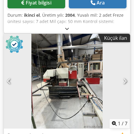
Fiyat bilgisi
Ara
Durum:
ikinci el
, Üretim yılı:
2004
, Yuvalı mil: 2 adet Freze
ünitesi sayısı: 7 adet Mil çapı: 50 mm Kontrol sistemi:
Weinig PC-Nexus Weinig Unicontrol 12 CNC ----- Müşteri
adına satış. Makine bağlı ve gösterilebilir durumda.
Küçük ilan
Unicontrol 12 için kullanılmış pencere aletleri dahil,
OERTLI, çeşitli ahşap kalınlıkları ----- Kısa özet: ----- - 640
mm uzunluğunda, CNC kontrollü 2 adet yuvalı mil
Cjdpfxoyyqm Is An Hsrf - Değişken tabla - 400 mm
uzunluğunda, CNC kontrollü 3 adet profil mili - Bağlantı
mili + üstte ve altta yuva üniteleri - Unicontrol 12 için
kullanılmış pencere aletleri dahil, OERTLI, çeşitli ahşap
kalınlıkları ve sistemleri programlanmış ve ayarlanmış
(ekteki PDF'ye bakınız) Ayrıntılı açıklama: ----- Kesme
testeresi ----- Kesme testeresi, elektronik, yatay olarak
kademesiz ayarlanabilir Alet sayısı: 1 adet Mil devri: 3000-
6000 devir/dakika Mil çapı: 40 mm Maksimum alet çapı:
400 mm Motor gücü: 3 kW Testere bölümünün tespiti için
lazer işaretleme sistemi ----- Yuvarlama ünitesi -----
1
/
7
Konum: yatay, altta Motor gücü: 1 kW Mil çapı: 20 mm Mil