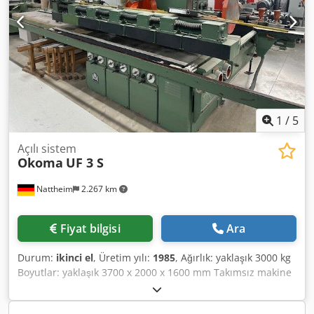
1
/
5
Açılı sistem
Okoma
UF 3 S
Nattheim
2.267 km
Fiyat bilgisi
Ara
Durum:
ikinci el
, Üretim yılı:
1985
, Ağırlık: yaklaşık 3000 kg
Boyutlar: yaklaşık 3700 x 2000 x 1600 mm Takımsız makine
Cedjvvi Ttjpfx An Hsrf Stok yeri: Nattheim