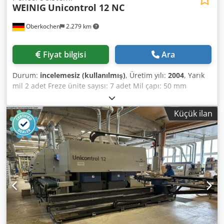
WEINIG
Unicontrol 12 NC
Oberkochen
2.279 km
Fiyat bilgisi
Ara
Durum:
incelemesiz (kullanılmış)
, Üretim yılı:
2004
, Yarık
mil 2 adet Freze ünite sayısı: 7 adet Mil çapı: 50 mm
Kontrol: Weinig PC-Nexus Weinig Uncontrol 12 Radyal ve
aksiyel NC miller ile birlikte VARIO masa ..... Makine 73447
Küçük ilan
Oberkochen'de profesyonel olarak sökülmüş ve
depolanmıştır Teknik Veri Özeti (ilave aksesuarlar varsa
lütfen ayrıca sorunuz) ..... Kestirme Testere ..... > Kestirme
testere elektronik, yatayda kademesiz ayarlanabilir > Takım
sayısı: 1 adet > Mil devir sayısı: 3000-6000 dev/dak > Mil
çapı: 40 mm > Maksimum takım çapı: 400 mm > Motor
gücü: 3,7 kW > Kesim bölümünü tanımlamak için lazer ışık
> Aksiyel ayar mesafesi 150 mm, NC ekseni, elektronik,
kademesiz > Radyal ayar mesafesi pnömatik, üstten köşe
yuvarlama için 8 pozisyon Yuvarlatma Ünitesi ..... > Konum:
altta yatay > Aksiyel ayar, kestirme testere ile birlikte