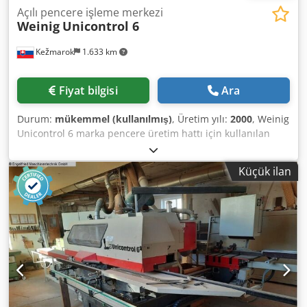
Açılı pencere işleme merkezi
Weinig
Unicontrol 6
Kežmarok
1.633 km
Fiyat bilgisi
Ara
Durum:
mükemmel (kullanılmış)
, Üretim yılı:
2000
, Weinig
Unicontrol 6 marka pencere üretim hattı için kullanılan
açılı kesme ünitesini satıyorum. Üretim yılı 2000. Crsdpfx
Aezkmd Isn Hsf Kesme başlıkları OERTLI markadır. Hemen
Küçük ilan
teslim edilebilir. Durumu çok iyi!