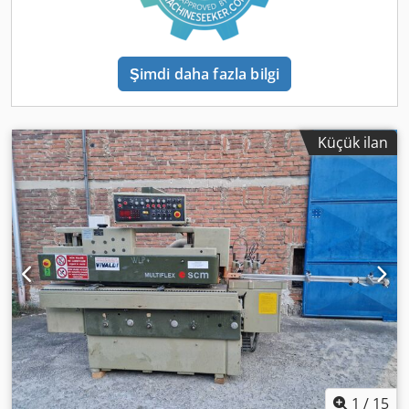
150 mm, 3-position axial cycle, 2-position radial cycle, 3 kW
motor Saw and grooving spindle on the right side, 3 kW
motor Hardware spindle 40 x 150 mm, 3 kW motor
Adjustable feed 6-12 m/min, 1.1 kW motor 4-position
Şimdi daha fazla bilgi
counter changer Electronic length stop 3600 mm
Workpiece return with automatic rotation system
Automation package Interval-controlled sash support Twin-
parts package Laminated fabric tables (for sanded
Küçük ilan
surfaces) Left-side pressure guide, max. wood width
difference 100 mm Machine is in very good technical and
visual condition
1
/
15