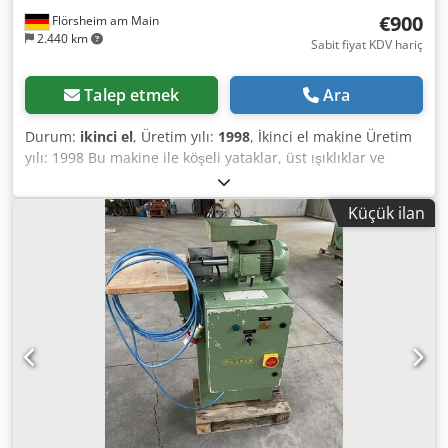
€900
Flörsheim am Main
2.440 km
Sabit fiyat KDV hariç
Talep etmek
Ara
Durum:
ikinci el
, Üretim yılı:
1998
, İkinci el makine Üretim
yılı: 1998 Bu makine ile köşeli yataklar, üst ışıklıklar ve
zeytinler, gevşek veya preslenmiş çerçeve ahşabına
delinerek monte edilebilir. Ölçüm işlemi, ahşabın
Küçük ilan
yerleştirilmesinden sonra otomatik olarak devreye giren 8
adet köşeli yatak ve üst ışıklık için, ayrıca bağlantı ahşabı
ve destek kirişi için olan durdurucularda gerçekleştirilir.
Makine, elektrikli kontrol ile çalışan delme motorlarına
sahip otomatik bir program akışına sahiptir ve bu, bir
güvenlik ayak pedalı ile tetiklenir. Pnömatik bağlantı: R 1/4,
5-6 bar Dcodpjzk Nzpsfx Ah Tek Emiş hızı: 25 m/sn. Emiş
nozul çapı: 120 mm Elektrik bağlantısı: 0,75 kW Gerekli
alan: 2950 x 650 x 1100 mm Kullanılabilirlik: Kısa sürede
Depo konumu: Flörsheim