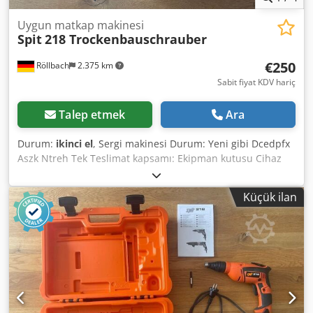
Uygun matkap makinesi
Spit
218 Trockenbauschrauber
€250
Röllbach
2.375 km
Sabit fiyat KDV hariç
Talep etmek
Ara
Durum:
ikinci el
, Sergi makinesi Durum: Yeni gibi Dcedpfx
Aszk Ntreh Tek Teslimat kapsamı: Ekipman kutusu Cihaz
Kullanım talimatları biraz Bu ürün kullanılmamış bir sergi
ürünüdür
Küçük ilan