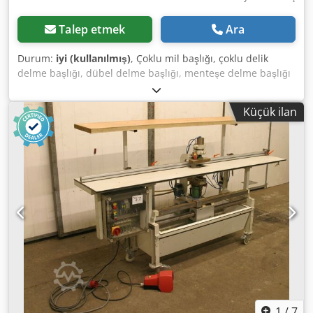
Talep etmek
Ara
Durum:
iyi (kullanılmış)
, Çoklu mil başlığı, çoklu delik
delme başlığı, dübel delme başlığı, menteşe delme başlığı
-Ölçüler: 190/85/75 mm -Delik aralığı: 26 mm -Orta matkap:
5 mm kaydırılmış -Adet: 1 adet mevcut -Fiyat: adet başına
Küçük ilan
Dcsdeb A I Uljpfx Ah Tek -Ağırlık: 2 kg/adet
1
/
7