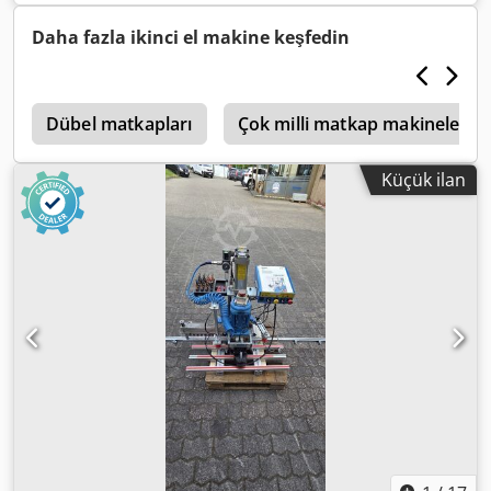
Daha fazla ikinci el makine keşfedin
h
Dübel matkapları
Çok milli matkap makineleri
Küçük ilan