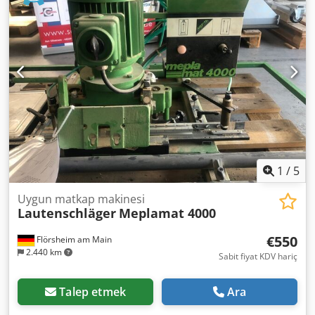
1
/
5
Uygun matkap makinesi
Lautenschläger
Meplamat 4000
€550
Flörsheim am Main
2.440 km
Sabit fiyat KDV hariç
Talep etmek
Ara