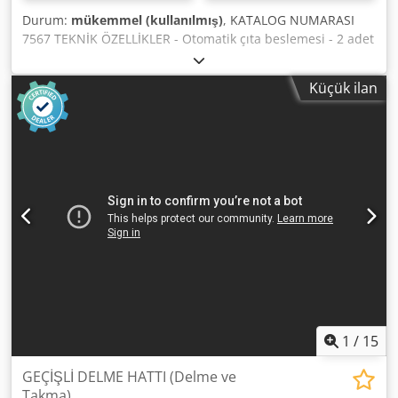
Durum:
mükemmel (kullanılmış)
, KATALOG NUMARASI
7567 TEKNİK ÖZELLİKLER - Otomatik çıta beslemesi - 2 adet
pnömatik baskı - Ünite açısının ayarlanması - Pnömatik mil
hareketi - Aynı anda 2 bölümün işlenmesi - Oluk derinliği:
Küçük ilan
25 mm'ye kadar - Çıta destekleri - Matkapların salınım
hareketinin ayarlanması - İlerleme kursunun ayarlanması -
Otomatik durdurma - Eğim: 90 derece (dikey) - 0 derece
(yatay) - Ana motor: 1,1 kW - Salınım motoru: 0,75 kW -
Çalışma basıncı: 6-8 bar - Boyutlar (U/G/Y): 4020x1150x1400
mm - Ağırlık: yaklaşık 480 kg AVANTAJLAR - Pencere
üretimine uygun - Salınım hareketi - Pnömatik baskılar -
Boyasız - İtalyan üretimi - Kullanılmış makine, çok iyi
durumda Dsdpfxszkhqps Ah Tjck Net fiyat: 13.900 PLN Net
fiyat: 3.300 EUR (4,2 EUR kuru baz alınmıştır) (Fiyatlar kur
dalgalanmalarına göre değişebilir)
1
/
15
GEÇİŞLİ DELME HATTI (Delme ve
Takma)