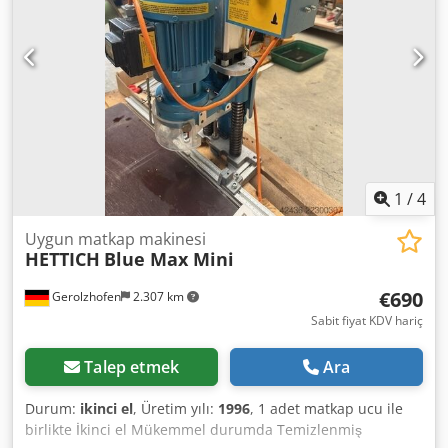
1
/
4
Uygun matkap makinesi
HETTICH
Blue Max Mini
€690
Gerolzhofen
2.307 km
Sabit fiyat KDV hariç
Talep etmek
Ara
Durum:
ikinci el
, Üretim yılı:
1996
, 1 adet matkap ucu ile
birlikte İkinci el Mükemmel durumda Temizlenmiş