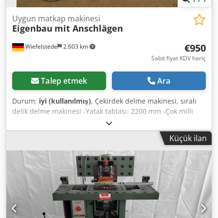
Uygun matkap makinesi
Eigenbau
mit Anschlägen
€950
Wiefelstede
2.603 km
Sabit fiyat KDV hariç
Talep etmek
Ara
Durum:
iyi (kullanılmış)
, Çekirdek delme makinesi, sıralı
delik delme makinesi -Yatak tablası: 2200 mm -Çok milli
kafa: 5 matkap -Matkaplar arası mesafe: 32 mm (başka çok
milli kafalar mevcut) -Tasarım: mobil -Durdurucular:
Küçük ilan
ayarlanabilir Dedpfob A Hd Hex Ah Tock -Ölçüler:
2300/600/Y1350 mm -Ağırlık: 240 kg