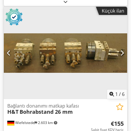
Fonksiyonel olarak test edilmiş Marka: Hettich Tip: Blue
Max Mini Üretim yılı: 1996 Makine numarası: 06316 CE tip
Küçük ilan
onayı yapılmış Mil sayısı: 4 adet Matkap ilerlemesi:
Pnömatik Masa modeli (uzunluk x genişlik): 800x400 mm
Salınımlı durdurucular: 4 adet Matkap mandreni: Sap 10
mm Emiş bağlantısı: 50 mm Dcsdpfxezkvyxe Ah Tsk
Gereken alan (yaklaşık uzunluk x genişlik x yükseklik):
800x600x650 mm Depolama yeri: 97447 Gerolzhofen,
ücretsiz yükleme, ambalajsız Mevcut durumda olduğu gibi
teslim edilir, Garanti ve garanti hizmeti kapsam dışındadır.
1
/
6
Bağlantı donanımı matkap kafası
H&T
Bohrabstand 26 mm
€155
Wiefelstede
2.603 km
Sabit fiyat KDV hariç