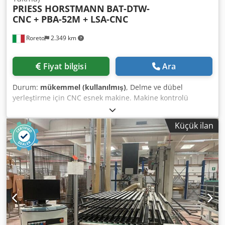
PRIESS HORSTMANN
BAT-DTW-
CNC + PBA-52M + LSA-CNC
Roreto
2.349 km
Fiyat bilgisi
Ara
Durum:
mükemmel (kullanılmış)
, Delme ve dübel
yerleştirme için CNC esnek makine. Makine kontrolü
BECKHOFF Şunlardan oluşuyor: A) Besleme için plaka
depolama kirpisi B) 1° ileri beslemeli CNC mod. BAT-DTW
Küçük ilan
C) 2° ileri beslemeli CNC mod. BAT-DTW D) 3° sürekli CNC
mod. BAT-DTW E) 4° ileri beslemeli CNC mod. Delme,
montaj, tutkal gösterme ve yerleştirme için BMA-DLS F)
Konveyör teknolojisi G) Tampon hattı ve RW besleyici mod.
RWA/RWZ-CNC H) Besleme ve tornalama cihazı ZWA-1-
CNC Dcjdpfxsm Uyngo Ah Tjk I) KORPUSPRESSE Mod. KP-3-
CNC L) Taşıma teknolojisi / son montaj