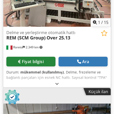
1
/
15
Delme ve yerleştirme otomatik hattı
REM (SCM Group)
Over 25.13
Roreto
2.349 km
Fiyat bilgisi
Ara
Durum:
mükemmel (kullanılmış)
, Delme, frezeleme ve
bağlantı parçaları için esnek NC hattı. Sayısal kontrol "TPA"
Albatros. Şunlardan oluşur: 1) Kirpi - yükleyici, 12 konumlu
(12 plaka için), dikey plaka yerleştirme. 2) Delme makinesi,
Küçük ilan
NC Pantograf Modu 25.13'ün üzerinde yerleştiricilerle
(burçlar, raf desteği ve taban). - N. 1 çalışma kafası
(tahmini KW 5.5) taret (10 konum) - N. 1 delik işleme kafası
24 bağımsız mile (X ekseni) - N. 2 bağımsız mile (Y ekseni)