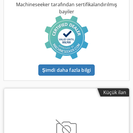
çapı matkap 10 mm Kilit mekanizmalı 90° döner şasi
Machineseeker tarafından sertifikalandırılmış
bayiler
Şimdi daha fazla bilgi
Küçük ilan