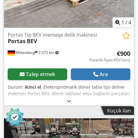
1
/
4
Portas Tip BEV menteşe delik makinesi
Portas
BEV
€900
Miltenberg
2.372 km
Pazarlık Fiyatı KDV hariç
Talep etmek
Ara
Durum:
ikinci el
, Elektropnömatik döner tabla tipi delme
makinesi Portas BEV, döner tablalar veya bağlantı parçaları
delmek için kullanılır. Teknik Özellikler: - Destek tablası:
yaklaşık 300 x 37 cm - Ağırlık: 180 kg Dcedpfx Ahszrytrj Tsk
Küçük ilan