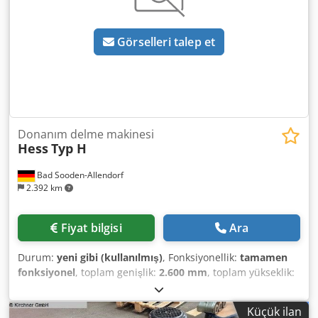
Görselleri talep et
Donanım delme makinesi
Hess
Typ H
Bad Sooden-Allendorf
2.392 km
Fiyat bilgisi
Ara
Durum:
yeni gibi (kullanılmış)
, Fonksiyonellik:
tamamen
fonksiyonel
, toplam genişlik:
2.600 mm
, toplam yükseklik:
1.250 mm
, Motor gücü: 0,75 kW Köşe menteşe ve zeytin
olarak bilinen bağlantı elemanlarının delinmesi için bir
Küçük ilan
matkap başlığı ile birlikte Otomatik yükseklik algılama