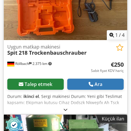
1
/
4
Uygun matkap makinesi
Spit
218 Trockenbauschrauber
€250
Röllbach
2.375 km
Sabit fiyat KDV hariç
Talep etmek
Ara
Durum:
ikinci el
, Sergi makinesi Durum: Yeni gibi Teslimat
kapsamı: Ekipman kutusu Cihaz Dodszk Nkwepfx Ah Tsck
Kullanım talimatları biraz Bu ürün kullanılmamış bir sergi
ürünüdür
Küçük ilan