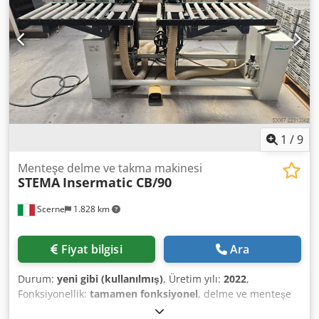
1
/
9
Menteşe delme ve takma makinesi
STEMA
Insermatic CB/90
Scerne
1.828 km
Fiyat bilgisi
Ara
Durum:
yeni gibi (kullanılmış)
, Üretim yılı:
2022
,
Fonksiyonellik:
tamamen fonksiyonel
, delme ve menteşe
yerleştirme makinesi Dedpfszk Tpwjx Ah Tjck