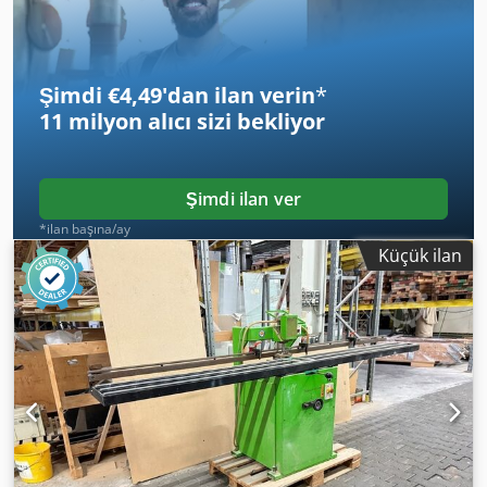
Şimdi €4,49'dan ilan verin
*
11 milyon alıcı
sizi bekliyor
Şimdi ilan ver
*ilan başına/ay
Küçük ilan