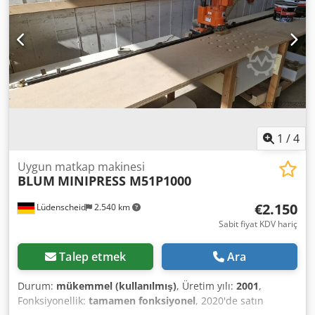
sahip 1 delik işleme kafası - N. 1 Delik İşleme 5 bağımsız
iğli kafa (Z ekseni) - N. 1 montaj ünitesi (vidalama) - N. 1
montaj ünitesi (basınç) - N. 1 depolama ve besleme tankı 3)
Motorlu konveyörlü boşaltma cihazı (90° öteleme),
plakadan dikey çıkış. 4) Paneli dikeyden yataya hareket
ettirmek için motorlu konveyörlü boşaltma cihazı (0°-90).
Dcsdpehvagksfx Ah Tok
1
/
4
Uygun matkap makinesi
BLUM
MINIPRESS M51P1000
€2.150
Lüdenscheid
2.540 km
Sabit fiyat KDV hariç
Talep etmek
Ara
Durum:
mükemmel (kullanılmış)
, Üretim yılı:
2001
,
Fonksiyonellik:
tamamen fonksiyonel
, 2020'de satın