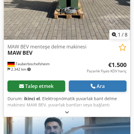
1
/
8
MAW BEV menteşe delme makinesi
MAW
BEV
€1.500
Tauberbischofsheim
2.342 km
Pazarlık Fiyatı KDV hariç
Talep etmek
Ara
Durum:
ikinci el
, Elektropnömatik yuvarlak bant delme
makinesi MAW BEV, yuvarlak bantları veya bağlantı
parçalarını delmek için kullanılır. Teknik Özellikler: - Destek
tablası: 300 x 37 cm Dcsdszrytfepfx Ah Tok - Motor: 1,6 kW -
Ağırlık: 180 kg