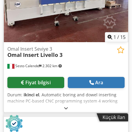
1
/
15
Omal Insert Seviye 3
Omal
Insert Livello 3
Sesto Calende
2.302 km
Fiyat bilgisi
Ara
Durum:
ikinci el
, Automatic boring and dowel inserting
machine PC-based CNC programming system 4 working
zones in X-direction Working dimensions (mm): 1200–600 x
2 Workpiece thickness: 10–40 mm 1 horizontal boring unit
Küçük ilan
Dodpfx Asw D Dckeh Tsck 2 glue and dowel inserting units
1 horizontal boring head with 5 spindles 1 vertical boring
head with 5 spindles 1 8-liter glue tank + 1 8-liter water