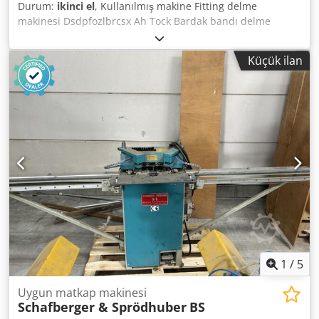
Durum:
ikinci el
, Kullanılmış makine Fitting delme
makinesi Dsdpfozlbrcsx Ah Tock Bardak bandı delme
makinesi Montaj matkabı (Çim delme kalıbı) Seri olarak 6
delme mili (32 adım) (8 matkap kafasının bir mili arızalı) 4
Küçük ilan
adet çanak delme için yukarı yönde delme mili Pnömatik
tutma durdurma derinlik ayarı Bağlantı: 16 A / 380 V Motor:
1,5 kW Ağırlık yaklaşık 100 kg Boyutlar: 3.130 x 1.060 x 710
mm Kullanılabilirlik: kısa dönem Depolama yeri: Flörsheim
1
/
5
Uygun matkap makinesi
Schafberger & Sprödhuber
BS