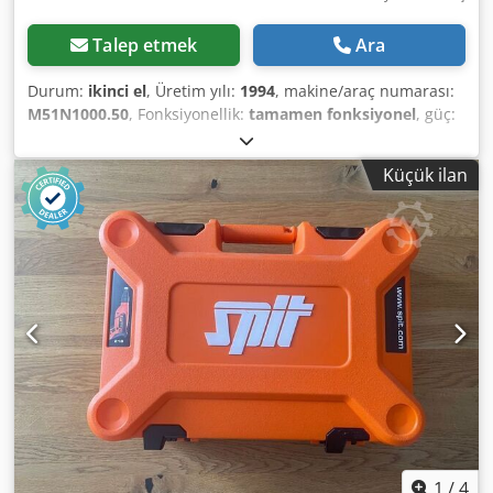
Talep etmek
Ara
Durum:
ikinci el
, Üretim yılı:
1994
, makine/araç numarası:
M51N1000.50
, Fonksiyonellik:
tamamen fonksiyonel
, güç:
0,75 kW (1,02 bg)
, giriş voltajı:
220 V
, giriş frekansı:
50 Hz
,
Blum Minidrill matkap makinesi, boyutlandırma çubuğu ve
Küçük ilan
alt dolapla birlikte. Alt dolabın ölçüleri: Uzunluk x Genişlik
x Yükseklik (cm): 210 x 60 x 86 cm Dcodpfxozkp Tle Ah Tek
1
/
4