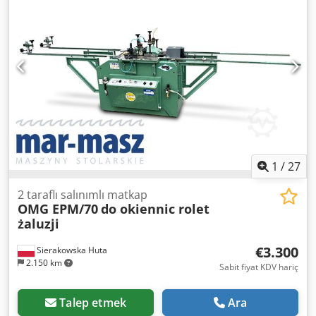
tank Maximum drilling depth with dowel: 30 mm Maximum
drilling depth without dowel: 45 mm Electronically, NC-
controlled glue dosing 2 tanks with vibrators for dowel
storage Dowel dimensions: diameter 8 mm x length 35 mm
Maximum dowel projection: 15 mm Glue/water gluing
system
1
/
27
2 taraflı salınımlı matkap
OMG EPM/70
do okiennic rolet
żaluzji
€3.300
Sierakowska Huta
2.150 km
Sabit fiyat KDV hariç
Talep etmek
Ara