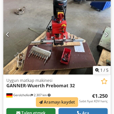
Dedpfx Ajx Ez Uaeh Tsck
1
/
5
Uygun matkap makinesi
GANNER-Wuerth
Prebomat 32
€1.250
Gerolzhofen
2.307 km
Sabit fiyat KDV hariç
Aramayı kaydet
Talep etmek
Ara