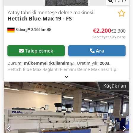
1
/
17
Yatay tahrikli menteşe delme makinesi.
Hettich
Blue Max 19 - FS
€2.200
Bitburg
2.566 km
€2.300
Sabit fiyat KDV hariç
Talep etmek
Ara
Durum:
mükemmel (kullanılmış)
, Üretim yılı:
2003
,
Hettich Blue Max Bağlantı Elemanı Delme Makinesi Tip:
Blue Max 19 - FS Delik sıra mili sayısı: 11 Yatay mil sayısı: 5
Kupa menteşe delme başlığı: evet Matkap aralığı: 32 mm
Küçük ilan
Baskı aparatı: evet / pnömatik Güç tüketimi: 2,2 kW
Dodezhx D Uopfx Ah Teck Dayama cetvelleri Aksesuarlar:
çok sayıda matkap ucu (fotoğraflara bakınız) Konum:
stoktan 54634 Bitburg - hemen teslim -