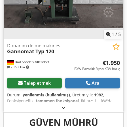
1
/
5
Donanım delme makinesi
Gannomat
Typ 120
€1.950
Bad Sooden-Allendorf
2.392 km
EXW Pazarlık Fiyatı KDV hariç
Talep etmek
Ara
Durum:
yenilenmiş (kullanılmış)
, Üretim yılı:
1982
,
Fonksiyonellik:
tamamen fonksiyonel
, iki hız: 1.1 kW'da
1400 rpm, 1.5 kW'da 2800 rpm Basınçlı hava bağlantısı 6
bar ayak valfli tam otomatik pnömatik kontrol Dedpfxev
Npw Ee Ah Tjck "Talaş kaldırma" programı için ek anahtar
GÜVEN MÜHRÜ
7+2 delme mili aralığı 32 mm olan T-matkap kafası Şaft