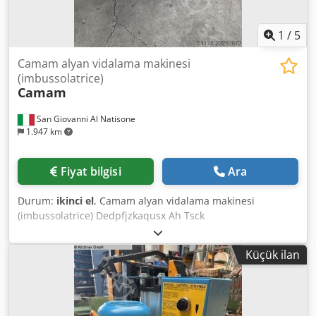
1
/
5
Camam alyan vidalama makinesi
(imbussolatrice)
Camam
San Giovanni Al Natisone
1.947 km
Fiyat bilgisi
Ara
Durum:
ikinci el
, Camam alyan vidalama makinesi
(imbussolatrice) Dedpfjzkaqusx Ah Tsck
Küçük ilan