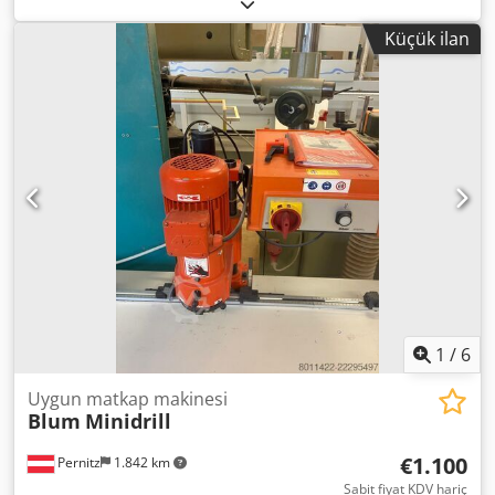
alınmış yeni makine. İdeal kullanım alanları: Mobilya
üretimi Mutfak dolabı üretimi Marangoz/Mobilya ustası
Küçük ilan
Blum bağlantı elemanları ve menteşeler için seri delme
işlemleri Teknik özellikler: 3×400 V 1,1 kW Profesyonel,
endüstriyel model Dcjdpfxsznkufo Ah Tek Makine, bir
atölyenin kapanması nedeniyle satılmaktadır. Teslimat
kapsamı: Makine Aksesuarlar/ek parçalar, fotoğraflarda
görünen taban Kullanım kılavuzu İstenildiği takdirde
makine incelenebilir/deneme çalışması yapılabilir.
1
/
6
Uygun matkap makinesi
Blum
Minidrill
€1.100
Pernitz
1.842 km
Sabit fiyat KDV hariç