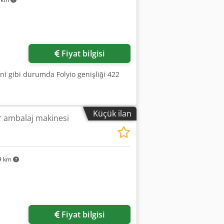
Fiyat bilgisi
eni gibi durumda Folyio genişliği 422
Küçük ilan
r ambalaj makinesi
9 km
Fiyat bilgisi