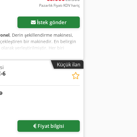
Pazarlık Fiyatı KDV hariç
İstek gönder
onel
, Derin şekillendirme makinesi,
ekleştiren bir makinedir. En belirgin
olarak yerleştirilmiştir. Her biri
ştirilebilirler. Cjdpfoy Txcqox Anmorf
Küçük ilan
si
-6
Fiyat bilgisi