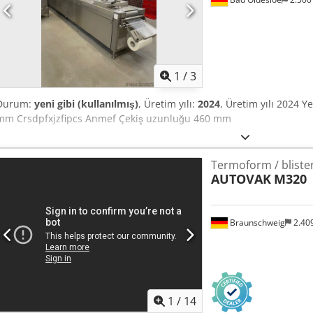
1
/
3
Durum:
yeni gibi (kullanılmış)
, Üretim yılı:
2024
, Üretim yılı 2024 Y
mm Crsdpfxjzfipcs Anmef Çekiş uzunluğu 460 mm
Termoform / bliste
AUTOVAK
M320
Braunschweig
2.40
1
/
14