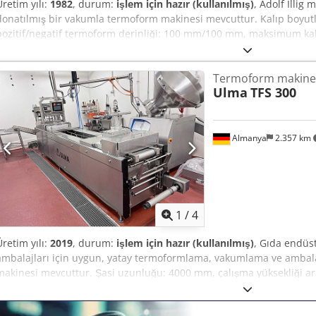
Üretim yılı:
1982
, durum:
işlem için hazır (kullanılmış)
, Adolf Illi
donatılmış bir vakumla termoform makinesi mevcuttur. Kalıp boy
pozitif/negatif termoform derinliği: 100 mm/100 mm, maksimum kal
pompası: Busch R5. Makine boyutları X/Y/Z: yaklaşık 1700 mm/1300 
Teknik dokümanlar mevcuttur. Makinenin yerinde incelenmesi mü
Termoform makine
Ulma
TFS 300
Almanya
2.357 km
1
/
4
Üretim yılı:
2019
, durum:
işlem için hazır (kullanılmış)
, Gıda endüst
ambalajları için uygun, yatay termoformlama, vakumlama ve ambala
makinesi mevcuttur. Şasi uzunluğu: 4000 mm, çalışma yüksekliği ar
genişliği: 420 mm, maks. film ilerlemesi: 360 mm, maks. kalıp derinl
350 mm, maks. film rulosu iç çapı: 76 mm, vakum pompası: Busch R5