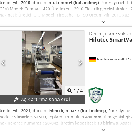
Üretim yılı:
2010
, durum:
mükemmel (kullanılmış)
, Fonksiyonellik:
(GEA) Model: Compact 420 Üretim yılı: 2010 Elektrik gereksinimleri: 
makinesi: Üretici: CFS Model: TiroLabe TL-150 Üretim yılı: 2010 gaz i
Fotoğrafta görülen metal dedektörü ve Espera konveyörü bu teklife d
makinelerdir. Crsdjrtq I Eopfx Anmjf
Derin çekme vakum
Hilutec
SmartVa
Niedersachsen
2.5
1
/
4
Açık artırma sona erdi
Üretim yılı:
2021
, durum:
işlem için hazır (kullanılmış)
, Fonksiyonel
modeli:
Simatic S7-1500
, toplam uzunluk:
8.480 mm
, film genişliği:
makine/araç numarası:
20-042
, üretim kapasitesi:
10 birim/s
, Asgar
satış! Derin çekme vakum ambalaj makinesinin yeni fiyatı, KDV dah