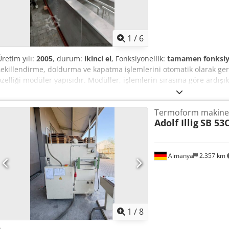
1
/
6
Üretim yılı:
2005
, durum:
ikinci el
, Fonksiyonellik:
tamamen fonksiy
şekillendirme, doldurma ve kapatma işlemlerini otomatik olarak gerç
özelliği modüler yapısıdır. Modüller, işlemlerin sırasına göre ardışık 
bağımsız bir birim olarak tasarlanmış olup, aynı seri içerisinde deği
Termoform makine
Adolf Illig
SB 53C
Almanya
2.357 km
1
/
8