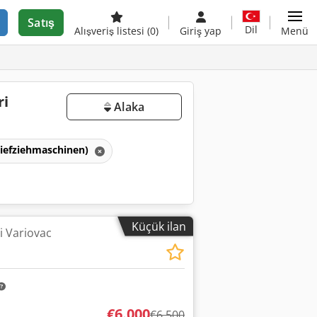
Satış
Dil
Alışveriş listesi
(0)
Giriş yap
Menü
ri
Alaka
Tiefziehmaschinen)
Küçük ilan
 Variovac
€6.000
€6.500