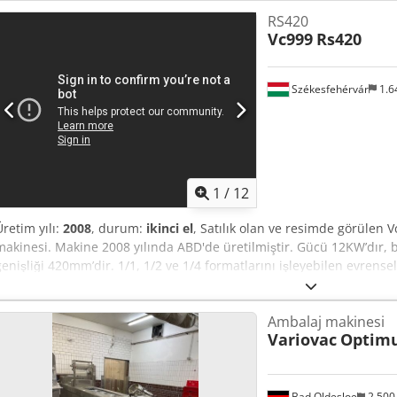
alanı: 405×500 mm. Kutu boyutu: 400×495 mm. Folyo genişliği: 445 
RS420
Negatif çekme derinliği: 150 mm. Paketleme yüksekliği: 150 mm. Fol
Vc999
Rs420
(skin). Folyo rulo iç çapı: 70 mm. Durum: Kullanılmış Fiyat: Talep üz
Székesfehérvár
1.6
1
/
12
Üretim yılı:
2008
, durum:
ikinci el
, Satılık olan ve resimde görülen
makinesi. Makine 2008 yılında ABD'de üretilmiştir. Gücü 12KW’dır, b
genişliği 420mm’dir. 1/1, 1/2 ve 1/4 formatlarını işleyebilen evrens
format kurulu olup, 1/2 kalıbı da dahildir. Koruyucu gazlı vakum s
1/2 kalıbı ile paketledik. Ayrıca XXL hamburger ve sosisli sandviç p
Ambalaj makinesi
vakum pompası bulunuyor; şekillendirme pompası makine yanında
Variovac
Optim
makine gövdesi içerisinde yer almaktadır. Makine 2025 yılında yenilen
maliyeti yaklaşık 8000 avrodur. Tüm pnömatik silindirler, valfler v
yenilenmiştir. Her şey sorunsuz çalışıyor. Macaristan'da (8000 Székes
nakliye hariçtir. Crodpfext N Etex Anmsf
Bad Oldesloe
2.500