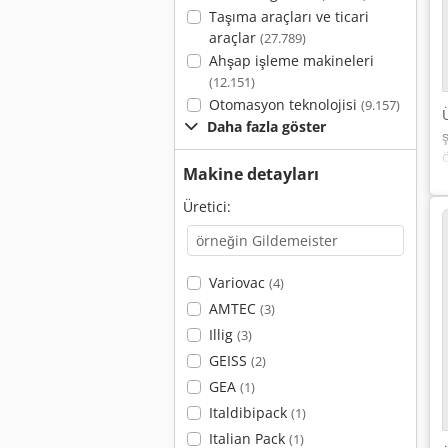
Taşıma araçları ve ticari
araçlar
(27.789)
Ahşap işleme makineleri
(12.151)
Otomasyon teknolojisi
(9.157)
Daha fazla göster
Makine detayları
Üretici:
Variovac
(4)
AMTEC
(3)
Illig
(3)
GEISS
(2)
GEA
(1)
Italdibipack
(1)
Italian Pack
(1)