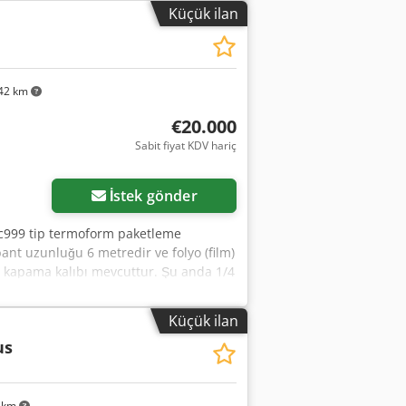
mm. Pozitif çekme derinliği: 150 mm.
Küçük ilan
yo rulo çapı: 400 mm (blister); 350 mm
erine
42 km
€20.000
Sabit fiyat KDV hariç
İstek gönder
 Vc999 tip termoform paketleme
ant uzunluğu 6 metredir ve folyo (film)
el kapama kalıbı mevcuttur. Şu anda 1/4
istemine sahiptir. 400g pinsa ürününü
aketlemesi de yaptık. 2 adet Busch
Küçük ilan
, paketleme vakum pompası ise
us
miştir. Klips zinciri değiştirildi,
e sensörler bakım görmüş ve
fehérvár) test edilebilir. Fiyat KDV ve
 km