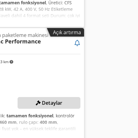
tamamen fonksiyonel
, Üretici: CFS
28 kW, 42 A, 400 V, 50 Hz Etiketleme
laveli dahil 4 format seti Durum: çok iyi
ahil değildir. Bunlar ayrı
Açık artırma
 paketleme makinesi
c Performance
63 km
Detaylar
lik:
tamamen fonksiyonel
, kontrolör
460 mm
, rulo çapı:
400 mm
,
i fiyat yok – en yüksek teklife garantili
il 255.000 EUR idi! TEKNİK DETAYLAR