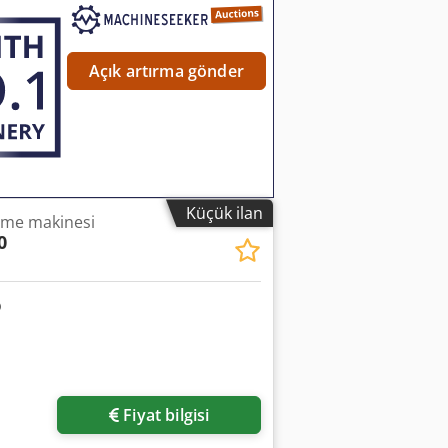
ildir. Belgeler mevcuttur. Yerinde
Açık artırma gönder
Küçük ilan
me makinesi
0
Fiyat bilgisi