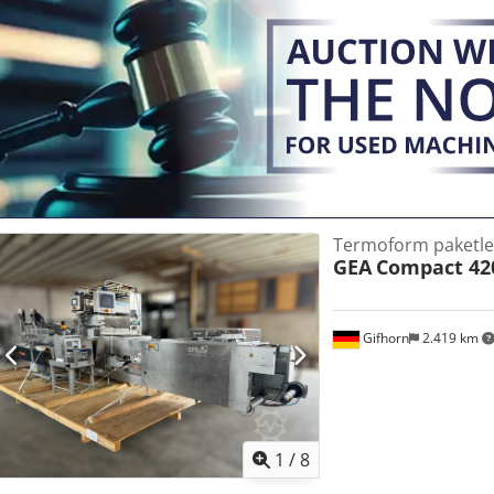
yaklaşık 1050 mm/5000 mm/1950 mm. Sert ve esnek film ruloları dah
inceleme yapılabilir. Credpfjzpywrox Anmef
Termoform paketle
GEA
Compact 42
Gifhorn
2.419 km
1
/
8