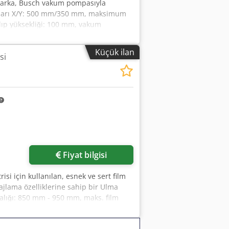
g marka, Busch vakum pompasıyla
utları X/Y: 500 mm/350 mm, maksimum
ıp yüksekliği: 100 mm, vakum
mm/2600 mm, ağırlık: yaklaşık 500 kg.
mkündür. Credpfx Aozqu Eysnmjf
Küçük ilan
si
Fiyat bilgisi
risi için kullanılan, esnek ve sert film
jlama özelliklerine sahip bir Ulma
alığı: 850 mm - 950 mm, maks. film
iği: 130 mm, maks. film rulosu çapı:
 RA 0302 D, makine boyutları X/Y/Z: