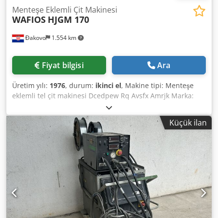
Menteşe Eklemli Çit Makinesi
WAFIOS
HJGM 170
Đakovo
1.554 km
Fiyat bilgisi
Ara
Üretim yılı:
1976
, durum:
ikinci el
, Makine tipi: Menteşe
eklemli tel çit makinesi Dcedpew Rq Avsfx Amrjk Marka:
WAFIOS Model: HJGM Üretim yılı: 1976 Tel çap aralığı: 2,0-
3,0 mm Çalışma genişliği: 2000 mm Dikey tel aralığı: 150
Küçük ilan
mm