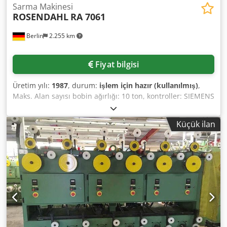
Sarma Makinesi
ROSENDAHL
RA 7061
Berlin
2.255 km
Fiyat bilgisi
Üretim yılı:
1987
, durum:
işlem için hazır (kullanılmış)
,
Maks. Alan sayısı bobin ağırlığı: 10 ton, kontroller: SIEMENS
S5, dokümantasyon olmadan. Dcedpfjgwg Udsx Amrek
Küçük ilan