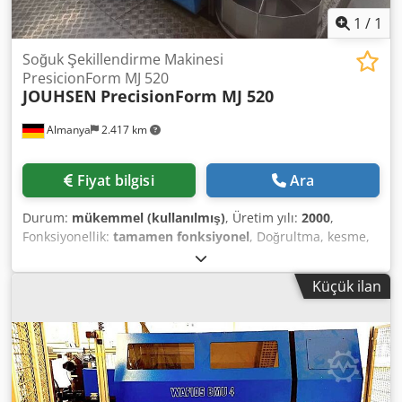
1
/
1
Soğuk Şekillendirme Makinesi
PresicionForm MJ 520
JOUHSEN
PrecisionForm MJ 520
Almanya
2.417 km
Fiyat bilgisi
Ara
Durum:
mükemmel (kullanılmış)
, Üretim yılı:
2000
,
Fonksiyonellik:
tamamen fonksiyonel
, Doğrultma, kesme,
soğuk şekillendirme ve uç taşlama için soğuk şekillendirme
makinesi batarya pimleri üretimi için Tel çap aralığı: 0,2 -
Küçük ilan
2,5 mm Pim uzunlukları: 2,5 - 50 mm Dcsdjzdr Ncjpfx
Amrek Kapasite: maks. 600 adet/dak. Ağırlık: 1.300 kg.