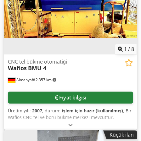
1
/
8
CNC tel bükme otomatiği
Wafios
BMU 4
Almanya
2.357 km
Fiyat bilgisi
Üretim yılı:
2007
, durum:
işlem için hazır (kullanılmış)
, Bir
Wafios CNC tel ve boru bükme merkezi mevcuttur.
Eksenler: 9, tel çapı aralığı: 1,5 mm - 8 mm, boru çapı
aralığı: 3 mm - 10 mm, tel için aletler: 2,5 mm / 4 mm / 5
Küçük ilan
mm, boru için aletler: 6 × 1 mm, besleme hızı: 120