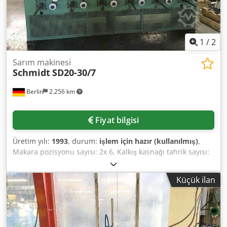
1
/
2
Sarım makinesi
Schmidt
SD20-30/7
Berlin
2.256 km
Fiyat bilgisi
Üretim yılı:
1993
, durum:
işlem için hazır (kullanılmış)
,
Makara pozisyonu sayısı: 2x 6, Kalkış kasnağı tahrik sayısı:
1 grup tahriki, Serme sayısı: 1 grup serme, Tel çapı: 0,15-
0,3 mm, Delik çapı 22 mm, Sarım hızı: 20-120/dak, maks.
Küçük ilan
sarım gücü: 78,5MPA, bağlı yük: 4,5kW, malzeme:
paslanmaz çelik ve pirinç, makara aralığı: DIN 46399'a göre
K160 ila K250, tüm makara pozisyonları için alma
kasnaklarının grup tahriki ve geleneksel flanşlı makaralar
için tüm makara pozisyonları için grup serme ile. Dcsdsn I