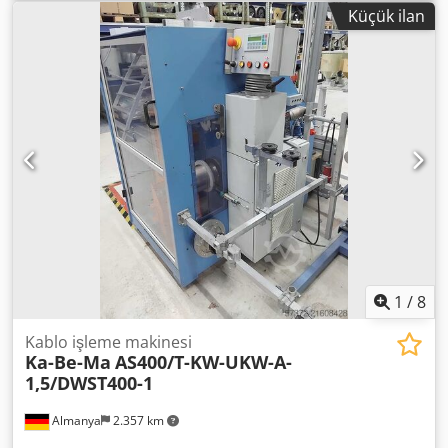
çalışma hızı: 75-80m / dak, sıcaklık aralığı: 400-650 ° C, bir
Küçük ilan
sıcaklık göstergesi (hareketli) ile aynı anda dört tel için
uygundur, koruyucu gaz: şekillendirme gazı sınıfı 95/5%
95N2/5% H2, azot gazı, soğutma: su soğutmalı tüpler.
Dcjdsn R Nhqepfx Amrjk
1
/
8
Kablo işleme makinesi
Ka-Be-Ma
AS400/T-KW-UKW-A-
1,5/DWST400-1
Almanya
2.357 km