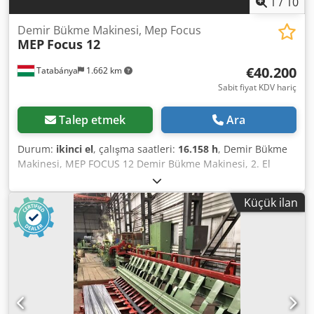
1
/
10
Demir Bükme Makinesi, Mep Focus
MEP
Focus 12
€40.200
Tatabánya
1.662 km
Sabit fiyat KDV hariç
Talep etmek
Ara
Durum:
ikinci el
, çalışma saatleri:
16.158 h
, Demir Bükme
Makinesi, MEP FOCUS 12 Demir Bükme Makinesi, 2. El
Makine Üretici: MEP S.p.A., İtalya Model: FOCUS 12 Üretim
yılı: 2006 Dodpfx Amezaq Dljrsck Genel ölçüler: MEP bükme
Küçük ilan
makinesi: Genişlik: 3660 mm Derinlik: 1620 mm Yükseklik:
2350 mm Açıcı: Genişlik: 4820 mm Derinlik: 1980 mm
Yükseklik: 1460 mm Bükme kapasitesi: 6–12 mm
Aksesuarlar: 5 adet tel kangalı 1 adet 8 mm bükme aparatı
Programlanabilirlik: “Focus” serisinin en önemli
avantajlarından biri, bükme açılarını elektronik kontrol
paneli üzerinden ayarlayabilmenizdir. Macar üretimi eski
makinelerde olduğu gibi, mekanik dayama noktalarını