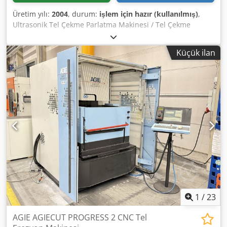
Üretim yılı:
2004
, durum:
işlem için hazır (kullanılmış)
,
Ultrasonik Tel Çekme Parlatma Makinesi / Tel Çekme
Makinesi Esteves-DWD 107D16 Yıl: 2004 Djdoyxxy Hjpfx
Amreck 230 V 20 kHz 4-6 Bar
Küçük ilan
1
/
23
AGIE AGIECUT PROGRESS 2 CNC Tel