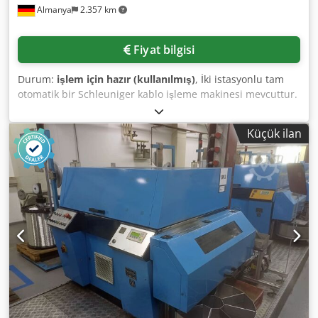
Almanya
2.357 km
Fiyat bilgisi
Durum:
işlem için hazır (kullanılmış)
, İki istasyonlu tam
otomatik bir Schleuniger kablo işleme makinesi mevcuttur.
İstasyonlar: 2, sistem: Kesme-Soğurma-Krimp, iletken kesit
aralığı: 0,15mm²-6mm², AWG aralığı: 26-10, min. kablo
Küçük ilan
uzunluğu: 60mm, maks. kablo uzunluğu: 65000mm, maks.
besleme hızı: 12m/s, çekme mesafesi: 0mm-45mm,
döndürme hareket aralığı: 0°-90°, krimp kuvveti: 20kN.
Makine boyutları X/Y/Z: yaklaşık
3650mm/1850mm/1300mm, ağırlık: yaklaşık 900kg.
Dokümantasyon mevcut. Yerinde inceleme mümkündür.
Dcodpey Tn Nyjfx Amrsk