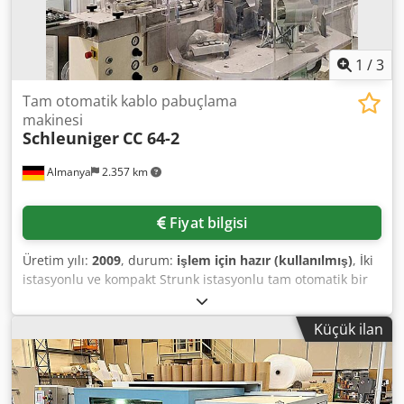
koşulları: Teslimattan önce %100 peşin ödeme Teslimat
şartları: Temelden teslim Elektrik altında: Evet
1
/
3
Tam otomatik kablo pabuçlama
makinesi
Schleuniger
CC 64-2
Almanya
2.357 km
Fiyat bilgisi
Üretim yılı:
2009
, durum:
işlem için hazır (kullanılmış)
, İki
istasyonlu ve kompakt Strunk istasyonlu tam otomatik bir
Schleuniger kablo işleme makinesi mevcuttur. Kablo
uzunluk aralığı: 55 mm–65.000 mm, iletken kesit aralığı:
Küçük ilan
0,13 mm²–6 mm², maks. soyma uzunluğu: 18 mm, maks.
besleme hızı: 12 m/s. Makine ölçüleri (U/G/Y): yaklaşık 3750
mm / 1450 mm / 1850 mm, ağırlık: yaklaşık 950 kg.
Dokümantasyon mevcut. Yerinde inceleme mümkündür.