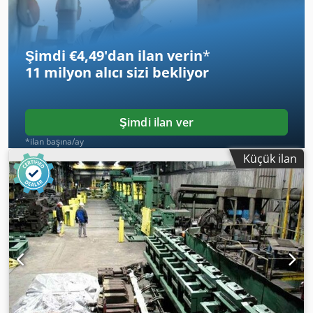
Şimdi €4,49'dan ilan verin
*
11 milyon alıcı
sizi bekliyor
Şimdi ilan ver
*ilan başına/ay
Küçük ilan