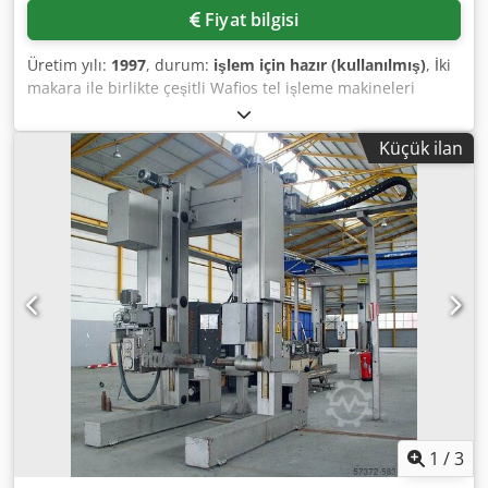
Fiyat bilgisi
Üretim yılı:
1997
, durum:
işlem için hazır (kullanılmış)
, İki
makara ile birlikte çeşitli Wafios tel işleme makineleri
mevcuttur. 1) Wafios N90, üretim yılı: 2003. Wafios AHL 41
D-M makarası dahil, üretim yılı: 2002. 2) Wafios DS 80. 3)
Küçük ilan
Wafios N6. 4) Wafios N5. 5) Wafios N4. 6) Wafios N4. 7)
Wafios AHL 41 DR tel makarası, üretim yılı: 1998. 8) Wafios
AHL 41 D tel makarası, üretim yılı: 1997. Tüm makineler
makaraları ile beraber. Yerinde inceleme mümkündür. Tek
tek satış mümkündür. Djdpjy Eg Dmefx Amrjck
1
/
3