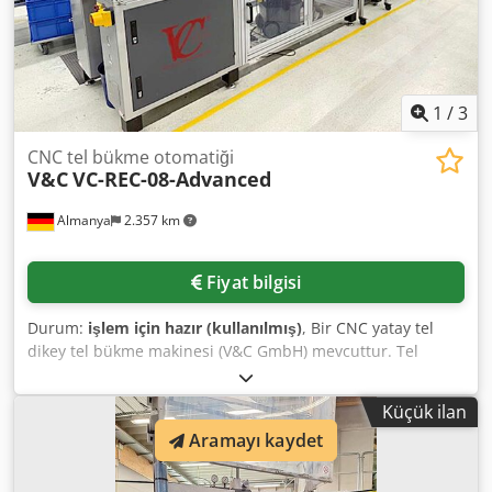
1
/
3
CNC tel bükme otomatiği
V&C
VC-REC-08-Advanced
Almanya
2.357 km
Fiyat bilgisi
Durum:
işlem için hazır (kullanılmış)
, Bir CNC yatay tel
dikey tel bükme makinesi (V&C GmbH) mevcuttur. Tel
kalınlık aralığı: 0,8mm-10mm, maksimum tel genişliği:
30mm, minimum sarım iç çapı: 20mm, maksimum sarım
Küçük ilan
dış çapı: 250mm, maksimum sarım yüksekliği: 160mm,
Aramayı kaydet
destek çubuğu ile maksimum sarım yüksekliği: 500mm,
maksimum sarım uzunluğu: 250mm, minimum bükme
yarıçapı: R6°, maksimum köşe sayısı: 12/devir. Makine