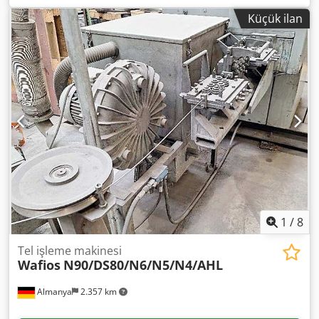
işleme aralığı: 0,09 mm²-6 mm², tek tel çapı: 0,05 mm-0,85
Küçük ilan
mm, maksimum büküm hızı: 6000 devir/dk, maksimum
çekme kuvveti: 200 N, makine ölçüleri U/G/Y: yaklaşık 3000
mm/1700 mm/1600 mm, ağırlık: yaklaşık 3000 kg, çalışma
saati: yaklaşık 7371 saat. Çerçeve, çeşitli aksesuarlar ve
yedek parçalar dahil. Dokümantasyon mevcut. Yerinde
inceleme mümkündür. Dcsdpsy I Ac Rofx Amrjk
1
/
8
Tel işleme makinesi
Wafios
N90/DS80/N6/N5/N4/AHL
Almanya
2.357 km