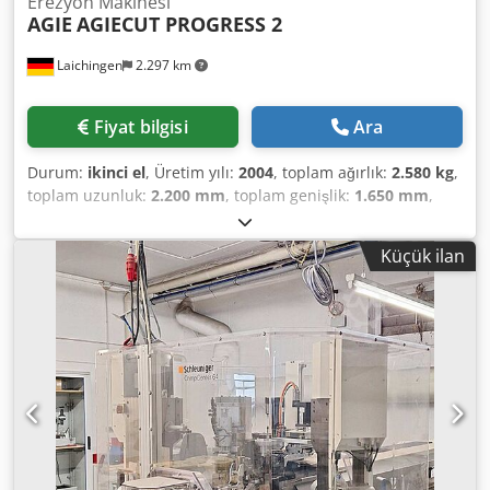
Erezyon Makinesi
AGIE
AGIECUT PROGRESS 2
Laichingen
2.297 km
Fiyat bilgisi
Ara
Durum:
ikinci el
, Üretim yılı:
2004
, toplam ağırlık:
2.580 kg
,
toplam uzunluk:
2.200 mm
, toplam genişlik:
1.650 mm
,
toplam yükseklik:
2.250 mm
, AGIE AGIECUT PROGRESS 2Tel
Erezyon Makinesiİş parçası yüksekliği: yaklaşık 250 mmİş
Küçük ilan
parçası ağırlığı: yaklaşık 400–500 kgTabla boyutu: yaklaşık
600 x 400 mmBağlantı gerilimi 3 × 400 V, frekans 50 Hz, güç
12,1 kVA, nominal akım 17,5 A, kısa devre akımı 10 kA.Tel
erozyon teknolojisi, otomatik tel besleme, hidrolik
sistemler, sağlam yapı.Kontrol paneli, acil durdurma,
sensör izleme. Dsdpfey S Ni Eox Amreck Z ekseni hareket
mesafesi: 256 mm X ekseni hareket mesafesi: 350 mm
Ağırlık: yaklaşık 2.580 kg Kontrol: CNC/PLC Boyutlar (UxGxY):
yaklaşık 2200 x 1650 x 2250 mm Y ekseni hareket mesafesi:
250 mm Üretim yılı: 2004 Durum: çalışır durumda Ödeme