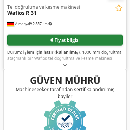
(LxWxH): approx. 1200mm/1550mm/1450mm, weight:
approx. 2200kg. Documentation available. Inspection on
Tel doğrultma ve kesme makinesi
Wafios
R 31
site possible. Dcedoyxq Upjpfx Amrok
Almanya
2.357 km
Fiyat bilgisi
Durum:
işlem için hazır (kullanılmış)
, 1000 mm doğrultma
ataçmanlı bir Wafios tel doğrultma ve kesme makinesi
mevcuttur. Tel çap aralığı: 1,5 mm-7 mm, kesme uzunluğu
aralığı: 20 mm-3000 mm, doğrultucu gövde hızı: 6800 d/dk,
adım: 71/69, kesme vuruşu: 270/dk, makine ölçüleri (X/Y/Z):
GÜVEN MÜHRÜ
yaklaşık 3300 mm / 1200 mm / 1800 mm, ağırlık: yaklaşık
1400 kg. Yerinde inceleme mümkündür. Dodpfsyvuuzox
Machineseeker tarafından sertifikalandırılmış
Amreck
bayiler