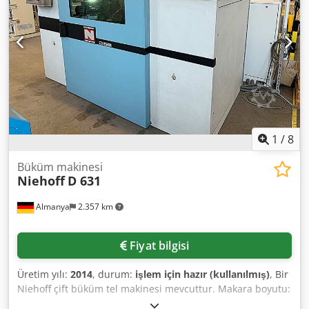
Dcedpey Tn Nmofx Amrjk
1
/
8
Büküm makinesi
Niehoff
D 631
Almanya
2.357 km
Fiyat bilgisi
Üretim yılı:
2014
, durum:
işlem için hazır (kullanılmış)
, Bir
Niehoff çift büküm tel makinesi mevcuttur. Makara boyutu:
630 mm, maksimum makara genişliği: 475 mm, bakır