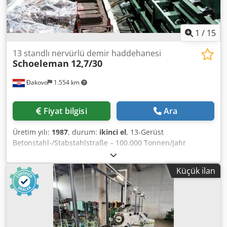
1
/
15
13 standlı nervürlü demir haddehanesi
Schoeleman
12,7/30
Đakovo
1.554 km
Fiyat bilgisi
Ara
Üretim yılı:
1987
, durum:
ikinci el
, 13-Gerüst
Betonstahl-/Stabstahlstraße – 100.000 Tonnen/Jahr
Inbetriebnahme: Neubau, Stilllegung: 2003
Hersteller/Konfiguration: 1987 aufgebaut,
Küçük ilan
Modernisierungen Ende der 1990er und Anfang der
2000er Jahre Formate (Blöcke): Produkte: Betonstahl
(Rebar), Rundstahl, Vierkant, Sechskant, Flachstahl,
Winkelstahl Steuerung/Antriebe: Schloemann, Hille
Engineering, ABB, Ajax Halbkontinuierliche Bauweise,