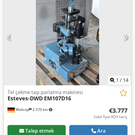
m/dakika, besleme silindir çiftleri: 3, bükme kafasının
enine hareketi min./maks.: -200 mm / 200 mm, bükme
kafasının hareketi min./maks.: -120 mm / 25 mm, bükme
kafasının yönlendirilmesi: 0° / 30°, geri çekme uzunluğu
aralığı: 400 mm - 1300 mm, bükme momenti: 520 Nm,
sıkıştırma kuvveti: 10 kN. Makinenin boyutları X/Y/Z:
yaklaşık 3500 mm / 1800 mm / 2300 mm, ağırlık: yaklaşık
5800 kg. Belgeler mevcuttur. Şantiyede inceleme yapmak
mümkündür. Dcodpfx Aezka Nwomrsk
1
/
14
Tel çekme taşı parlatma makinesi
Esteves-DWD
EM107D16
€3.777
Waltrop
2.570 km
Sabit fiyat KDV hariç
Talep etmek
Ara