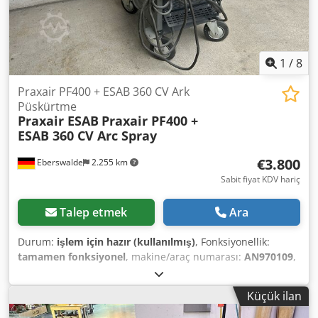
1
/
8
Praxair PF400 + ESAB 360 CV Ark
Püskürtme
Praxair ESAB
Praxair PF400 +
ESAB 360 CV Arc Spray
€3.800
Eberswalde
2.255 km
Sabit fiyat KDV hariç
Talep etmek
Ara
Durum:
işlem için hazır (kullanılmış)
, Fonksiyonellik:
tamamen fonksiyonel
, makine/araç numarası:
AN970109
,
Satışa sunulan profesyonel bir ark püskürtme sistemi (Çift
Tel Ark Püskürtme / Ark Püskürtme), hareketli bir platform
Küçük ilan
üzerinde yer alan güçlü bir ESAB 360 CV sabit voltajlı güç
kaynağıyla birlikte çalışan bir Praxair PF400 Ark Püskürtme