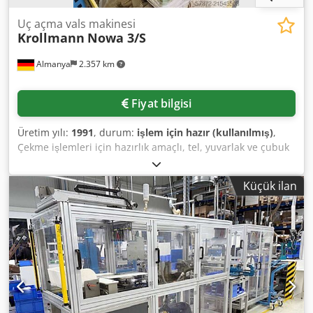
Uç açma vals makinesi
Krollmann
Nowa 3/S
Almanya
2.357 km
Fiyat bilgisi
Üretim yılı:
1991
, durum:
işlem için hazır (kullanılmış)
,
Çekme işlemleri için hazırlık amaçlı, tel, yuvarlak ve çubuk
malzeme uçlandırma için Krollmann uçlandırma ve hadde
makinesi mevcuttur. Makine gövde döndürmesi: 90°,
Küçük ilan
makas: mevcut. Tel çap aralığı: 0,5mm-8mm. Yerinde
inceleme mümkündür. Dodpfx Amjyvuu Ujrsck