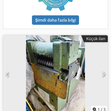
Şimdi daha fazla bilgi
Küçük ilan
1
/
3