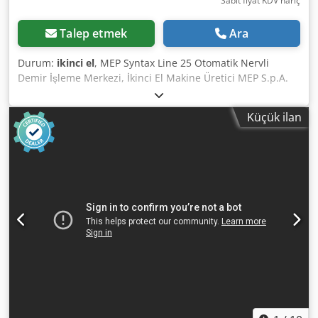
Sabit fiyat KDV hariç
Talep etmek
Ara
Durum:
ikinci el
, MEP Syntax Line 25 Otomatik Nervli
Demir İşleme Merkezi, İkinci El Makine Üretici MEP S.p.A.
(İtalya'da Üretilmiştir) Model Syntax Line 25 Makine
Fonksiyonları Bobinden otomatik düzleştirme Hidrolik
Küçük ilan
kesme CNC kontrollü çift yönlü bükme İşleme Kapasitesi
(Bobinden Nervli Demir) Tek telli çalışma: Ø8 mm - Ø25
mm Çift telli çalışma: Ø8 mm - Ø16 mm arası 2 nervürün
eşzamanlı işlenmesi Malzeme Deposu Depolama
kapasitesi: 14 m³'ye kadar Manuel yükleme Toplama
tepsisi: 12 × 2,5 m Genel Boyutlar Dedpfx Amszg Uv Dorock
Genişlik: 17.400 mm Derinlik: 2.400 mm Yükseklik: 1.600
mm Durum Dahili monitör çalışmıyor. Makine, harici
monitör bağlanarak çalışmaya olanak tanıyan bir video
çıkışına sahiptir.