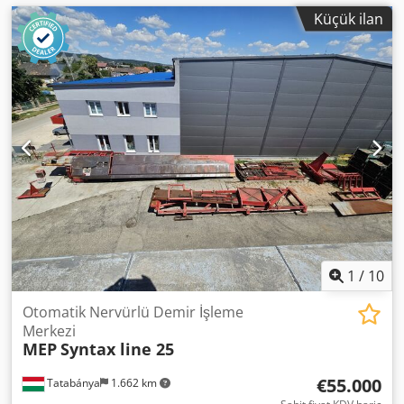
Küçük ilan
1
/
10
Otomatik Nervürlü Demir İşleme
Merkezi
MEP
Syntax line 25
€55.000
Tatabánya
1.662 km