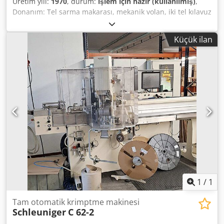
Üretim yılı:
1970
, durum:
işlem için hazır (kullanılmış)
,
ve makine parçalarının onarımı ve yenilenmesi Çelik
Donanım: Tel sarma makarası, mekanik volan, iki tel kılavuz
yapıların metalizasyonu 2 adet mevcuttur. İstenirse
rayı, kapalı düzeltme ve kesme alanı, mekanik kam,
yerinde inceleme ve teslim alma mümkündür.
eksantrik ve kol kontrollü sistemler, kesilmiş tellerin
Küçük ilan
toplandığı tahliye kanalı, pnömatik bakım ünitesi ve
pnömatik hatlar, dijital göstergeli sonradan takılan kontrol
paneli, acil durdurma düğmesi ve şeffaf koruyucu kapak.
Yerinde inceleme yapılabilir. Dcsdpfx Amozqu Hqjrok
1
/
1
Tam otomatik krimptme makinesi
Schleuniger
C 62-2