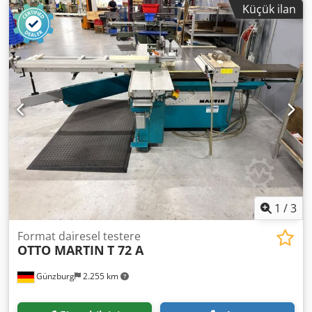
Küçük ilan
Maks. Kesim yüksekliği: 40 mm -Yükseklik ayarı -Taşıma
ölçüleri: 1450/900 / H1100 mm -Ağırlık: 254 kg Crodpfectvp
Tsx Al Rsf
1
/
3
Format dairesel testere
OTTO MARTIN
T 72 A
Günzburg
2.255 km