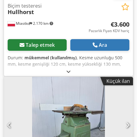
Biçim testeresi
Hullhorst
€3.600
Miastko
2.170 km
Pazarlık Fiyatı KDV hariç
Talep etmek
Ara
Durum:
mükemmel (kullanılmış)
, Kesme uzunluğu 500
mm, kesme genişliği 120 cm, kesme yüksekliği 130 mm,
toplam uzunluk 650 mm. Testerelerin elektrikli ayrılması.
Crsdoy Af Tbjpfx Al Ref
Küçük ilan