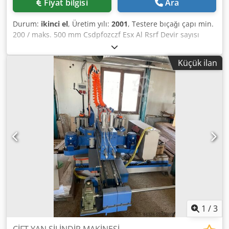
Fiyat bilgisi
Ara
Durum:
ikinci el
, Üretim yılı:
2001
, Testere bıçağı çapı min.
200 / maks. 500 mm Csdpfozczf Esx Al Rsrf Devir sayısı
2800 / 4000 / 5500 d/dak.
Küçük ilan
1
/
3