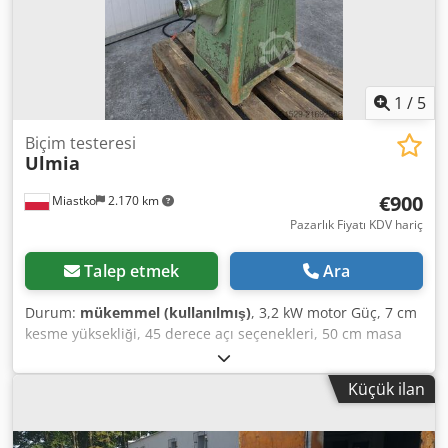
1
/
5
Biçim testeresi
Ulmia
€900
Miastko
2.170 km
Pazarlık Fiyatı KDV hariç
Talep etmek
Ara
Durum:
mükemmel (kullanılmış)
, 3,2 kW motor Güç, 7 cm
kesme yüksekliği, 45 derece açı seçenekleri, 50 cm masa
genişliği, 60 cm masa uzunluğu. Credpfx Alsy Aagpe Rjf
Küçük ilan