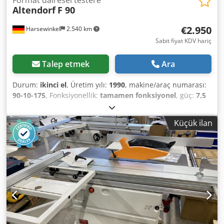
Altendorf
F 90
€2.950
Harsewinkel
2.540 km
Sabit fiyat KDV hariç
Talep etmek
Ara
Durum:
ikinci el
, Üretim yılı:
1990
, makine/araç numarası:
90-10-175
, Fonksiyonellik:
tamamen fonksiyonel
, güç:
7,5
kW (10,20 bg)
, giriş voltajı:
380 V
, testere bıçağı çapı:
450
mm
, yükseklik ayar tipi:
mekanik
, tahrik tipi:
manuel
,
Küçük ilan
Donanım:
testere bıçağı koruyucu
, Fotoğrafta görünen
Altendorf marka F-90 model masa tipi daire testeresi.
Üretim yılı 1990. Testere, yerine yeni bir modelin
konulması nedeniyle satılıktır. Hala kusursuz bir şekilde
çalışmaktadır. Ahşap palet üzerinde taşınır ve bulunduğu
yerde bir forklift ile yüklenebilir. Görüldüğü gibi satılır,
garanti verilmez. Codezq Srqepfx Al Rsrf