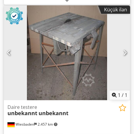
/ kesim uzunluğu 1200mm Maksimum kesim genişliği
Küçük ilan
çapraz mesnette 1950 / 2850mm. Maksimum kesim
genişliği paralel mesnette 1270mm. Motor 4,0 kW. Csdpfx
Aeyc N Dcel Rsrf Maks. testere bıçağı çapı fi. 300x30mm
Ana testere bıçağı hızı 4000 devir/dak. Testere ünitesi
eğimi 0-45° AB ürünü. Slovakya üretimi. CE ve tam
dokümantasyon ile çalışmaya hazır. Durumu çok iyi,
hemen temin edilebilir.
1
/
1
Daire testere
unbekannt
unbekannt
Wiesbaden
2.457 km