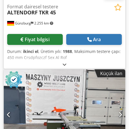
Format dairesel testere
ALTENDORF
TKR 45
Günzburg
2.255 km
Fiyat bilgisi
Ara
Durum:
ikinci el
, Üretim yılı:
1988
, Maksimum testere çapı:
450 mm Crsdpfozczf Sex Al Rof
Küçük ilan