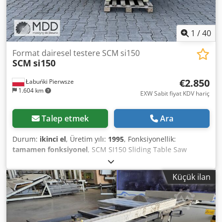
1
/
40
Format dairesel testere SCM si150
SCM
si150
€2.850
Łabuńki Pierwsze
1.604 km
EXW Sabit fiyat KDV hariç
Talep etmek
Ara
Durum:
ikinci el
, Üretim yılı:
1995
, Fonksiyonellik:
tamamen fonksiyonel
, SCM SI150 Sliding Table Saw
Specification: • Condition: used, after comprehensive
inspection • Manufacturer: SCM • Model: SI 150 • Sliding
Küçük ilan
table length: 150 cm • Installed blade diameter: 300 mm •
Machine equipped with scoring unit • Main saw motor: 4.0
kW • Blade tilting: manual • Blade raising/lowering: manual
• Spring-loaded blade guard • Maximum cutting height: 95