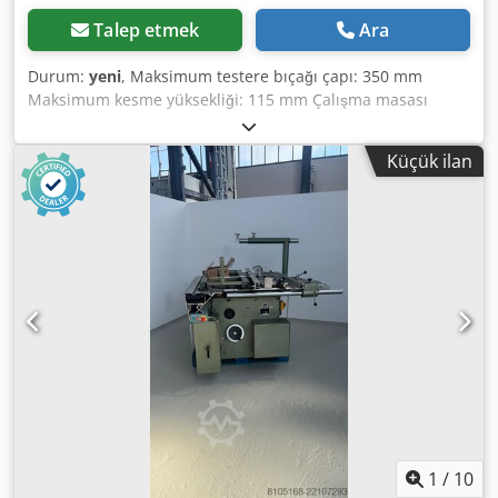
Talep etmek
Ara
Durum:
yeni
, Maksimum testere bıçağı çapı: 350 mm
Maksimum kesme yüksekliği: 115 mm Çalışma masası
boyutu: 560x800 mm Alüminyum araba boyutları:
1200x360 mm Testere açısı: 0-45° Crsdpei Dtyrefx Al Rjf
Küçük ilan
350mm testere ile 45°'de maksimum kesme yüksekliği: 80
mm Ana bıçak hızı: 4000 rpm Motor gücü: 4 kW Güç
kaynağı: 380V
1
/
10