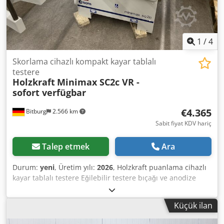
1
/
4
Skorlama cihazlı kompakt kayar tablalı
testere
Holzkraft
Minimax SC2c VR -
sofort verfügbar
€4.365
Bitburg
2.566 km
Sabit fiyat KDV hariç
Talep etmek
Ara
Durum:
yeni
, Üretim yılı:
2026
, Holzkraft puanlama cihazlı
kayar tablalı testere Eğilebilir testere bıçağı ve anodize
alüminyumdan yapılmış yüksek kaliteli kayar tablaya sahip
küçük formatlı daire testere Küçük formatlı daire
Küçük ilan
testerenin kesme düzlemi doğrudan makaralı tabla
üzerinde Eloksallı alüminyumdan yapılmış hassas kılavuzlu