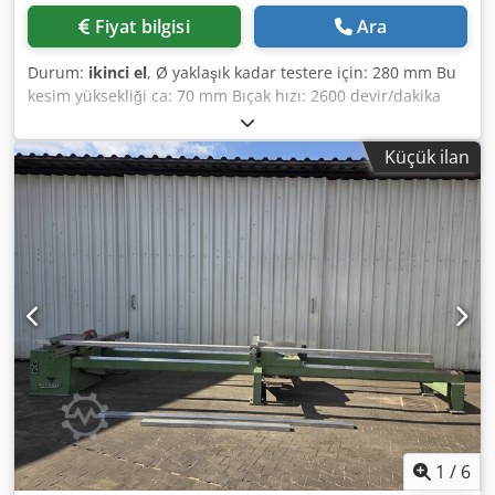
Fiyat bilgisi
Ara
Durum:
ikinci el
, Ø yaklaşık kadar testere için: 280 mm Bu
kesim yüksekliği ca: 70 mm Bıçak hızı: 2600 devir/dakika
Crjdpfx Ajb Nwgnjl Rjf Motor sürücü: AC 220 V, 1,47 kW
Alanı: 670 mm x 520 x 800 mm Ağırlığı: 31 kg
Küçük ilan
1
/
6