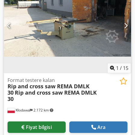
1
/
15
Format testere kalan
Rip and cross saw REMA DMLK
30
Rip and cross saw REMA DMLK
30
Kłodawa
2.172 km
Fiyat bilgisi
Ara