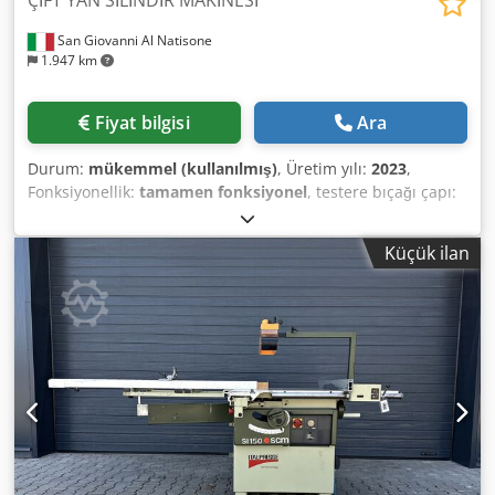
ÇİFT YAN SİLİNDİR MAKİNESİ
San Giovanni Al Natisone
1.947 km
Fiyat bilgisi
Ara
Durum:
mükemmel (kullanılmış)
, Üretim yılı:
2023
,
Fonksiyonellik:
tamamen fonksiyonel
, testere bıçağı çapı:
300 mm
, dönme hızı (dk.):
8.600 dev/dak
, toplam ağırlık:
2.000 kg
, kesme uzunluğu:
1.150 mm
, PARKE İÇİN 45
Küçük ilan
DERECEDE BAŞ KESME VE PROFİL VERMEK İÇİN ÇİFT KENAR
KESME MAKİNESİ - Maks. uzunluk 90* 290-1150 mm -
Maks. uzunluk 60* 350-1050 mm - Maks. uzunluk 45* 410-
1050 mm - Maks. kalınlık 50 mm - 4 adet bıçak motoru - her
biri 2,2 kW Crodozfikmspfx Al Rjf - Bıçak çapı 300 mm -
Eğim 0-20° - 2 adet profil motoru, her biri 3 kW - Freze
dönme hızı 8600 dev/dak - Ayarlanabilir ilerleme hızı 0-10
m/dak - 6 adet emiş ağızı, çapı 100 mm - Boyutlar
3200x2050x1400 mm - Ağırlık 2000 kg - Yıl 2023