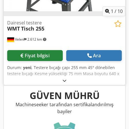
1
/
10
Dairesel testere
WMT
Tisch 255
Velen
2.612 km
Fiyat bilgisi
Ara
Durum:
yeni
, Testere bıçağı çapı 255 mm 45° dönebilen
testere bıçağı Kesme yüksekliği 75 mm Masa boyutu 640 x
920 (genişletilmiş) mm Testere bıçağı deliği 30 mm Motor
gücü 1,6 kW Besleme gerilimi 230 V Makine ağırlığı yaklaşık
32 kg Boyutlar (uzunluk/genişlik/yükseklik) 720 x 1080 x 920
GÜVEN MÜHRÜ
mm Credpfx Aju Imitol Rof
Machineseeker tarafından sertifikalandırılmış
bayiler