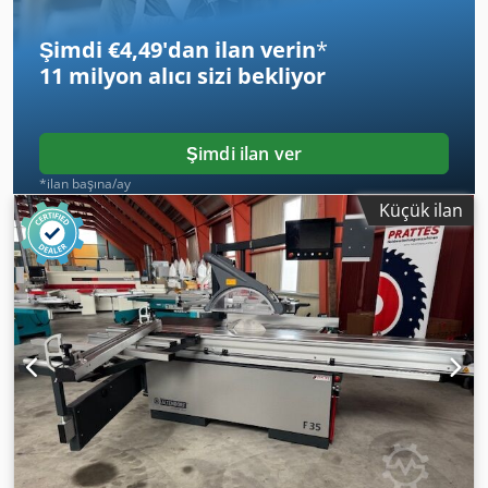
motor gücü 0.75 kW Çapraz toz emiş bağlantısı fi 120 mm
Şimdi €4,49'dan ilan verin
*
11 milyon alıcı
sizi bekliyor
Şimdi ilan ver
*ilan başına/ay
Küçük ilan