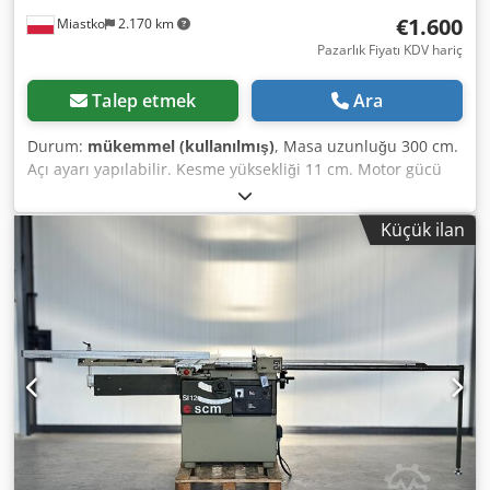
€1.600
Miastko
2.170 km
Pazarlık Fiyatı KDV hariç
Talep etmek
Ara
Durum:
mükemmel (kullanılmış)
, Masa uzunluğu 300 cm.
Açı ayarı yapılabilir. Kesme yüksekliği 11 cm. Motor gücü
5,5 kW. Toz emme sistemi makinenin içine entegre
edilmiştir. Boşluk 65 cm / 80 cm. Csdpfozi N Duox Al Rerf
Küçük ilan