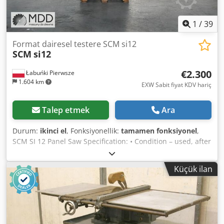
1
/
39
Format dairesel testere SCM si12
SCM
si12
€2.300
Łabuńki Pierwsze
1.604 km
EXW Sabit fiyat KDV hariç
Talep etmek
Ara
Durum:
ikinci el
, Fonksiyonellik:
tamamen fonksiyonel
,
SCM SI 12 Panel Saw Specification: • Condition – used, after
comprehensive inspection Csdpfx Asza Hi Rel Rjrf •
Manufacturer – SCM • Model – SI 12 • Sliding table length:
Küçük ilan
150 cm • Installed blade diameter: 300 mm • Main saw
motor: 3.0 kW • Blade tilting: manual • Blade raising and
lowering: manual • Max cutting height: approx. 90 mm •
Side table dimensions: 85 x 60 cm • Extraction port
diameter: 100 mm • Weight: approx. 450 kg • Overall