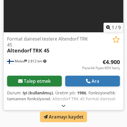
1
/
9
Format dairesel testere Altendorf TRK
45
Altendorf
TRK 45
€4.900
Malax
2.812 km
Pazarlık Fiyatı KDV hariç
Talep etmek
Ara
Durum:
iyi (kullanılmış)
, Üretim yılı:
1986
, Fonksiyonellik:
tamamen fonksiyonel
, Altendorf TRK 45 Format dairesel
testere Üretim yılı: 1986 Crjdpfx Aljng Etrj Rof Seri
numarası: 86-9-209 Atölyemizde normal çalışma
Aramayı kaydet
durumuna kontrol edilmiştir Raylı kızak uzunluğu: 1350
mm Yükseklik ve eğim ayarı el volanı ile manuel Motor