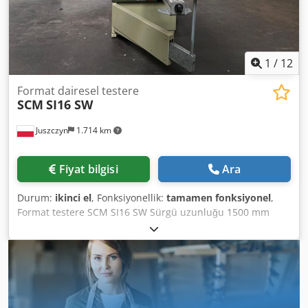
1
/
12
Format dairesel testere
SCM
SI16 SW
Juszczyn
1.714 km
Fiyat bilgisi
Ara
Durum:
ikinci el
, Fonksiyonellik:
tamamen fonksiyonel
,
Format testere SCM SI16 SW Sürgü uzunluğu 1500 mm
Sağdan kesim genişliği 1000 mm Maksimum kesim
yüksekliği 100 mm Çizici testereli Testere çapı 250-350 mm
Çizici testere çapı 120 mm Testere 0-45° açıyla
ayarlanabilir Testere yukarı/aşağı ayarlanabilir Crsdpezg H
N Nsfx Al Ref Testere için 3 devir hızı: 3200/4500/5500 d/dk
Çizici testere devri: 9800 d/dk Ana motor gücü 5.5 kW Çizici