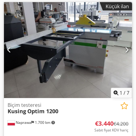
Küçük ilan
1
/
7
Biçim testeresi
Kusing
Optim 1200
€3.440
Naprawa
1.700 km
€4.200
Sabit fiyat KDV hariç