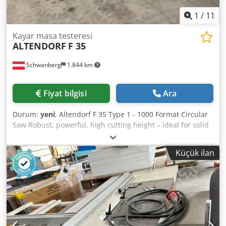
1
/
11
Kayar masa testeresi
ALTENDORF
F 35
Schwanberg
1.844 km
Fiyat bilgisi
Ara
Durum:
yeni
, Altendorf F 35 Type 1 - 1000 Format Circular
Saw Robust, powerful, high cutting height – ideal for solid
wood! - New machine - available immediately - Motor
power: 7.5 kW, 400 V, 50 Hz, 3 speeds Motorized height
Küçük ilan
and tilt adjustment Large safety hood Double roller
carriage 3,200 mm Scorer pre-equipment Rip fence,
cutting width 1,000 mm Miter fence 3,450 mm, without
length compensation Table extension/enlargement:
Powder-coated surface Saw blade tilting range: 0 - 46°
Carriage length: 3,200 mm Csdpfxjxtbtpo Al Rsrf Cutting
length: 3,100 mm Cutting width: 1,000 mm Cutting height: