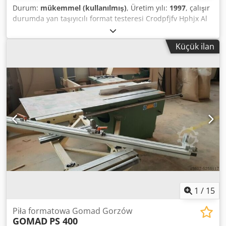
Durum:
mükemmel (kullanılmış)
, Üretim yılı:
1997
, çalışır
durumda yan taşıyıcılı format testeresi Crodpfjfv Hphjx Al
Rof
Küçük ilan
1
/
15
Piła formatowa Gomad Gorzów
GOMAD
PS 400