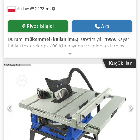
Kłodawa
2.172 km
Fiyat bilgisi
Ara
Durum:
mükemmel (kullanılmış)
, Üretim yılı:
1999
, Kayar
tablalı testereler ps 400 için boyuna ve enine testere ps
400 için boyuna ve enine testere İkinci el 1999 Marka: ps
400 için boyuna ve enine testere Model: ps 400 için boyuna
Küçük ilan
ve enine testere Açıklama: ps 400 için boyuna ve enine
testere GOMAD üreticisi Makinenin modeli / tipi ps 400
Üretim yılı 1999 Makine kategorisi Boyuna ve enine testere
Ana siper, yukarı / aşağı ayarlanabilir ve siper için bir açılı
siper, arabada sepetli kesme uzunluğu ile 1500 mm
kılavuzda 1000 mm kesme genişliği Üst 1020 x 1120 mm
uzatmalı uzatmalı 6 kW boyutları, puanlama bıçağının
maksimum çapı 120 mm puanlama mili çapı 22 mm 0,75
kW puanlama motoru 3 tip dönüş hızı 2800/4000/5000 rpm
ekstraksiyon fren çapı port 120 mm boyutlar (uzunluk /
genişlik / yükseklik) 250 x 120 x 120 cm ağırlık 935 kg
Credpfx Asgap Szel Ref