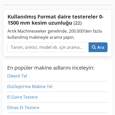
gücü: 5,5 kW Kesim genişliği: 1250 mm 4 hız: 3/4/5/6000
devir/dakika Bıçak çapı maks.: 450 mm (ön skor kesici
olmadan) Ön skor kesici dahil Otomatik motor freni Ağırlık
Kullanılmış Format daire testereler 0-
yaklaşık: 1100 kg Teknik özellikler değişebilir + 2 ilave
1500 mm kesim uzunluğu
(22)
testere bıçağı
Artık Machineseeker genelinde, 200.000’den fazla
kullanılmış makineyle arama yapın.
Ara
En popüler makine adlarını inceleyin:
Dikenli Tel
Düzleştirme Makine Tel
El Daire Testere
Elmas Et Testere