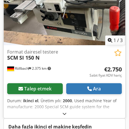
154 mm Max. saw blade diameter: 450 mm Screen size: 15
inches Working table height: 910 mm Extraction port
diameter: 80 + 120 mm Included options: M45102 Rip
fence 1,000 mm Digit_X M64300 Front support roller
M99008 Template holder
1
/
3
Format dairesel testere
SCM
SI 150 N
€2.750
Röllbach
2.375 km
Sabit fiyat KDV hariç
Talep etmek
Ara
Durum:
ikinci el
, Üretim yılı:
2000
, Used machine Year of
manufacture: 2000 Special SCM guide system for the
sliding carriage. The arched design between the ball
bearings and the guide rails, as well as the hardened
contact surfaces, ensure exceptional and consistent
Daha fazla ikinci el makine keşfedin