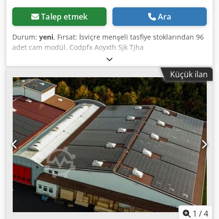
Talep etmek
Ara
Durum:
yeni
, Fırsat: İsviçre menşeli tasfiye stoklarından 96
adet cam modül. Codpfx Aoyxth Sjk Tjha
Küçük ilan
1
/
4