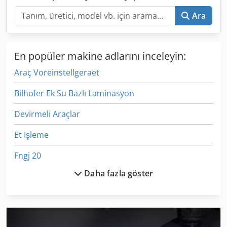
Ara
En popüler makine adlarını inceleyin:
Araç Voreinstellgeraet
Bilhofer Ek Su Bazlı Laminasyon
Devirmeli Araçlar
Et Işleme
Fngj 20
Daha fazla göster
Fngj 32
Fus 200
Ga 11 Ff