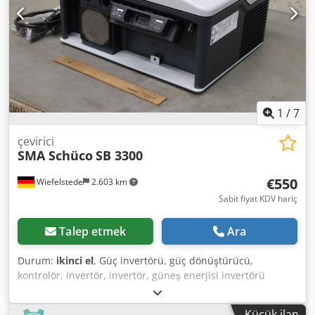
1
/
7
çevirici
SMA Schüco
SB 3300
€550
Wiefelstede
2.603 km
Sabit fiyat KDV hariç
Talep etmek
Ara
Durum:
ikinci el
, Güç invertörü, güç dönüştürücü,
kontrolör, invertör, invertör, güneş enerjisi invertörü
Chedpfjin Rnxsx Ak Tsa -Üretici: SMA Schüco, Sunny Boy
Fotovoltaik İnvertör -Tip: SB 3300 -PAC nom: 3300 W -
Küçük ilan