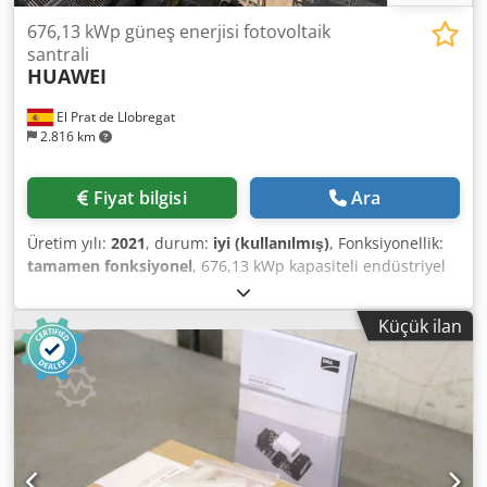
676,13 kWp güneş enerjisi fotovoltaik
santrali
HUAWEI
El Prat de Llobregat
2.816 km
Fiyat bilgisi
Ara
Üretim yılı:
2021
, durum:
iyi (kullanılmış)
, Fonksiyonellik:
tamamen fonksiyonel
, 676,13 kWp kapasiteli endüstriyel
fotovoltaik güneş enerjisi santrali (2021) Tesis, 676,13
kWp'lik orijinal tepe gücü ile 2021'de kurulmuştur. Çatıya
Küçük ilan
delik açılmadan, yaklaşık 10° eğimle yerleştirilmiş, ağırlıklı
alüminyum yapılar üzerine monte edilmiş monokristal
PERC fotovoltaik modüllerden oluşmaktadır. Enerji
dönüşümü, 5 adet Huawei SUN2000-100KTL-M1 üç fazlı
invertör aracılığıyla gerçekleştirilir; toplam nominal gücü
yaklaşık 500 kW AC ve çıkış gerilimi 400 V üç fazdır.
İnvertörler, MPPT izleyicileri, dizi izleme, PLC/Modbus