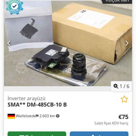
Boyutlar: 440/360/240 mm -Ağırlık: 42 kg
1
/
6
İnverter arayüzü
SMA**
DM-485CB-10 B
€75
Wiefelstede
2.603 km
Sabit fiyat KDV hariç