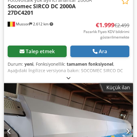
Socomec
SIRCO DC 2000A
27DC4201
€1.999
Musson
2.612 km
€2.499
Pazarlık Fiyatı KDV bildirimi
gösterilmemekte
Talep etmek
Ara
Durum:
yeni
, Fonksiyonellik:
tamamen fonksiyonel
,
Aşağıdaki İngilizce versiyona bakın: SOCOMEC SIRCO DC
2000A Tip: Ayırıcı Anahtar / Fotovoltaik İzolatör Nominal
Akım: 2000A Gerilim: 1000V DC'ye kadar Uygulamalar:
Küçük ilan
Fotovoltaik (PV) Sistemler, Güneş Enerjisi Tesisleri, Elektrik
Devrelerinin Ayrılması Marka: SOCOMEC (Enerji koruma ve
yönetimi alanında dünya çapında tanınan bir marka)
Durum: Yeni 2000A yüksek kapasiteli, özellikle fotovoltaik
uygulamalar için tasarlanmış, zorlu ortamlarda güvenilir
performans sağlayan ayırıcı anahtar. Güneş enerjisi
sistemleri için güvenilir koruma, elektrik devrelerinin
güvenli bir şekilde izole edilmesini ve ayrılmasını sağlar.