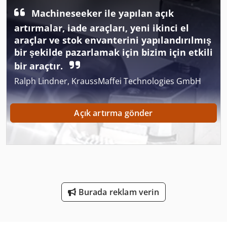
German
Machineseeker ile yapılan açık
artırmalar, iade araçları, yeni ikinci el
Gkt 60
araçlar ve stok envanterini yapılandırılmış
bir şekilde pazarlamak için bizim için etkili
Izlenen Araç
bir araçtır.
Ka 77
Ralph Lindner, KraussMaffei Technologies GmbH
Köşe Araçları
Açık artırma gönder
Mobil Çalışma Tablosu
Tarım Araçları
Tavan Işıklandırma
Ticari Demir
Burada reklam verin
Ticari Römorklar
Tps 330