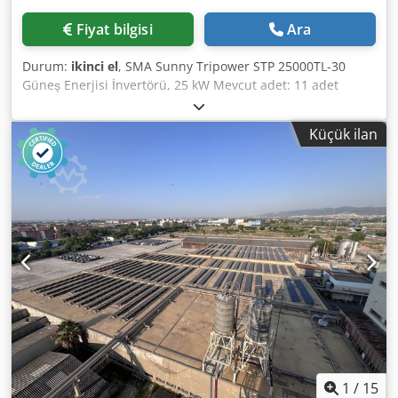
Fiyat bilgisi
Ara
Durum:
ikinci el
, SMA Sunny Tripower STP 25000TL-30
Güneş Enerjisi İnvertörü, 25 kW Mevcut adet: 11 adet
Üretici: SMA Solar Technology AG Model: Sunny Tripower
STP 25000TL-30 Cihaz tipi: Güneş enerjisi invertörü Durum:
Küçük ilan
ikinci el Üretim yılı: 2016 Codpszn Aytjfx Ak Tjha Nominal
AC gücü: 25.000 W Görünür güç: 25.000 VA DC maksimum
gerilim: 1.000 V MPP gerilim aralığı: 390–800 V Maks. DC
giriş akımı: 33 A / 33 A Maks. PV kısa devre akımı: 43 A / 43
A AC nominal gerilim: 380 / 400 / 415 V (3~N) Şebeke
frekansı: 50 / 60 Hz Maks. AC çıkış akımı: 36,2 A Koruma
türü: IP65 Koruma sınıfı: I Aşırı gerilim kategorisi: III Ağırlık:
maks. 61 kg
1
/
15