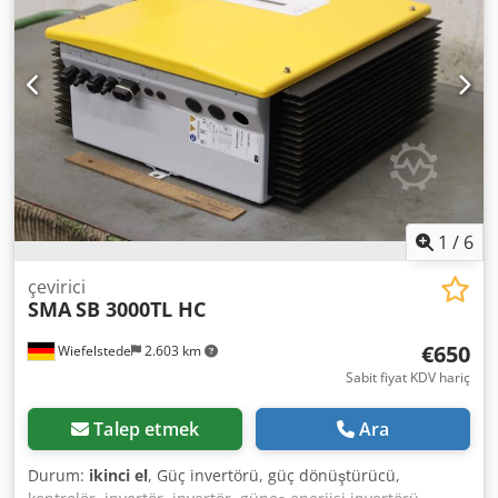
1
/
6
çevirici
SMA
SB 3000TL HC
€650
Wiefelstede
2.603 km
Sabit fiyat KDV hariç
Talep etmek
Ara
Durum:
ikinci el
, Güç invertörü, güç dönüştürücü,