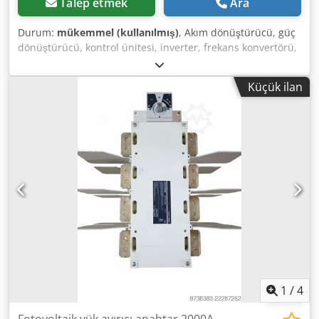
Talep etmek
Ara
Durum:
mükemmel (kullanılmış)
, Akım dönüştürücü, güç
dönüştürücü, kontrol ünitesi, inverter, frekans konvertörü,
güneş enerjisi inverteri, 485i-modüller Chjdpfeip Rcvox Ak
Tja -Üretici: SMA, SMA inverterleri için arayüz yükseltme
Küçük ilan
seti 485i-modül Ovp -Tip: DM-485CB-10 B -Adet: 1x modül
mevcut -Karton ölçüleri: 280/170/H85 mm -Ağırlık: 0,6 kg
1
/
4
Fotovoltaik yük ayırıcı anahtar 2000A