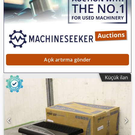
-Fiyat: adet başına -Kutu ölçüsü: 290/200/Y50 mm -Ağırlık:
0,5 kg/adet.
Açık artırma gönder
Küçük ilan