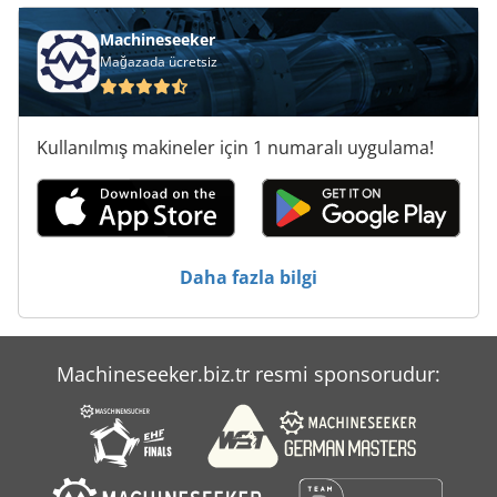
Un Silo Sistemi
Machineseeker
Mağazada ücretsiz
Woodturning Araçlar
Çalışma Araç
Kullanılmış makineler için 1 numaralı uygulama!
Çalışırken Araçları
Ölçme Araçları
Ön Yükleyici
Daha fazla bilgi
Machineseeker.biz.tr resmi sponsorudur: