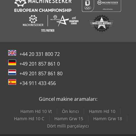
+44 20 331 800 72
+49 201 857 861 0
+49 201 857 861 80
+34 911 433 456
Güncel makine aramaları:
Hamm Hd 10 Vt
Ön kırıcı
Hamm Hd 10
Hamm Hd 10 C
Hamm Grw 15
Hamm Grw 18
Dört milli parçalayıcı