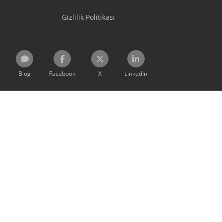
Gizlilik Politikası
Blog
Facebook
X
LinkedIn
Bu sitedeki bilgiler, teklifler ve fiyatlar değişitirilebilir olmak
üzere bağlayıcı değildirler.
Bu websitesini kullanarak,
Şart ve Koşulları
ve
Gizlilik
Bildirimini
kabul edip onaylamış bulunmaktasınız.
Belirtilen markalar ilgili sahiplerine aittir.
Machineseeker Group GmbH bağlantılı web sitelerinin
içerikleri için hiçbir sorumluluk üstlenmemektedir.
© 1999 - 2026 Machineseeker Group GmbH
Bu web sitesi reCAPTCHA ile korunmaktadır ve Google'ın
Gizlilik
Politikası
ve
Hizmet Şartları
geçerlidir.