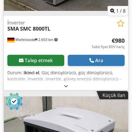
1
/
8
İnverter
SMA
SMC 8000TL
€980
Wiefelstede
2.603 km
Sabit fiyat KDV hariç
Talep etmek
Ara
Durum:
ikinci el
, Güç dönüştürücü, güç dönüştürücü,
kontrolör, invertör, invertör, güneş enerjisi dönüştürücü -
SMA: SUNNY MINI CENTRAL fotovoltaik invertör -PAC nom:
8000 W - Boyutlar: 610/480 / H250 mm -Ağırlık: 21 kg
Küçük ilan
Cjdsfdxqpopfx Ak Toha