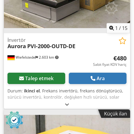
1
/
15
İnvertör
Aurora
PVI-2000-OUTD-DE
€480
Wiefelstede
2.603 km
Sabit fiyat KDV hariç
Talep etmek
Ara
Durum:
ikinci el
, Frekans invertörü, frekans dönüştürücü,
sürücü invertörü, kontrolör, değişken hızlı sürücü, solar
kablo -Üretici:Aurora, Stok tasfiyesinden kullanılmamış PV
invertör Ovp -Tür: PVI-2000-OUTD-DE -Maks. Sürekli çıkış
Küçük ilan
gücü: 2000 W -Fiyat: parça başına -Sayı: 26 adet
Csdpjfdxqvsfx Ak Teha -Boyutlar: 420 x 310 x 144 mm -
Ağırlık: 12 kg/her biri