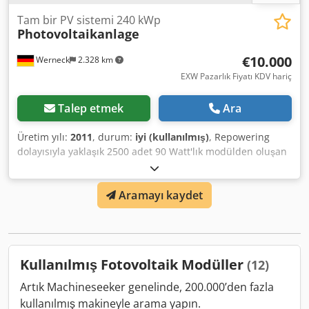
Tam bir PV sistemi 240 kWp
Photovoltaikanlage
€10.000
Werneck
2.328 km
EXW Pazarlık Fiyatı KDV hariç
Talep etmek
Ara
Üretim yılı:
2011
, durum:
iyi (kullanılmış)
, Repowering
dolayısıyla yaklaşık 2500 adet 90 Watt'lık modülden oluşan
komple bir PV (fotovoltaik) sistemi satışa sunulmaktadır.
Modüller: Sharp NAG 090B5 90 watt, Mikromorf/Tandem
Aramayı kaydet
İnverterler: Chjdpfx Aksytx Tzs Tja 2 adet Kaco XP 100 9
adet Kaco 02Xi Devreye Alma: 2011 Modüller sökülmüş
durumdadır. Daha düşük fiyatla kısmi satış da
mümkündür. Depo gibi büyük çatı yüzeyleri için idealdir.
Sadece elden teslim. Teknik dokümantasyon mevcuttur.
Kullanılmış Fotovoltaik Modüller
(12)
Satış garanti verilmeden yapılacaktır!
Artık Machineseeker genelinde, 200.000’den fazla
kullanılmış makineyle arama yapın.