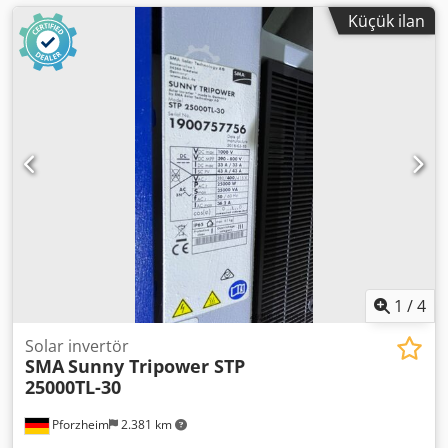
Küçük ilan
1
/
4
Solar invertör
SMA
Sunny Tripower STP
25000TL-30
Pforzheim
2.381 km