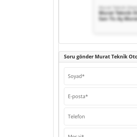
Murat Tekni̇k 
San Ti̇c Aş Mura
Otomat San Ti̇c
Soru gönder Murat Tekni̇k Oto
Soyad*
E-posta*
Telefon
Mesaj*