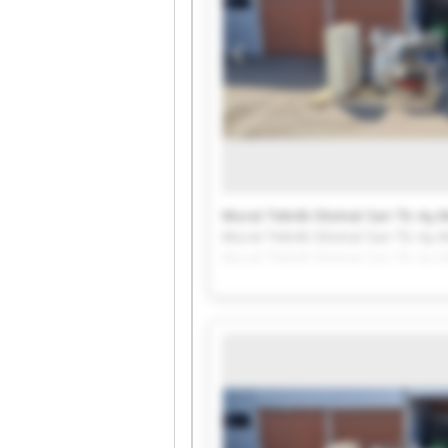
Murat Tekni̇k Otomat San Ti̇c Aş M
Murat Tekni̇k Otomat San Ti̇c Aş M
Murat Tekni̇k Otomat San Ti̇c Aş M
Murat Tekni̇k Otomat San Ti̇c Aş M
Murat Tekni̇k Otomat San Ti̇c Aş M