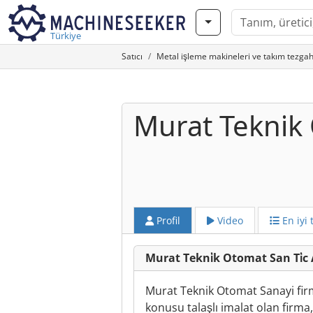
Türkiye
Satıcı
Metal işleme makineleri ve takım tezgah
Murat Tekni̇k
Profil
Video
En iyi t
Murat Tekni̇k Otomat San Ti̇c
Murat Teknik Otomat Sanayi firm
konusu talaşlı imalat olan firma,