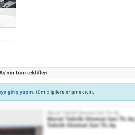
Aş’nin tüm teklifleri
ya giriş yapın,
tüm bilgilere erişmek için.
Murat Tekni̇k Otomat San Ti̇c Aş
Murat Tekni̇k Otomat San Ti̇c Aş
Tekni̇k Otomat San Ti̇c Aş