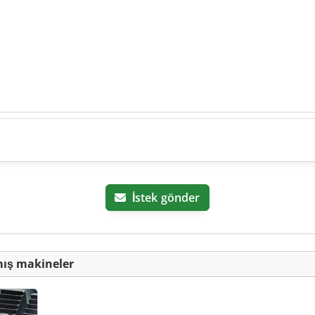
İstek gönder
mış makineler