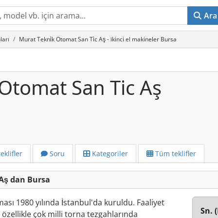
Ara
ları
Murat Tekni̇k Otomat San Ti̇c Aş - ikinci el makineler Bursa
 Otomat San Ti̇c Aş
eklifler
Soru
Kategoriler
Tüm teklifler
 Aş dan Bursa
ası 1980 yılında İstanbul'da kuruldu. Faaliyet
Sn. 
 özellikle çok milli torna tezgahlarında