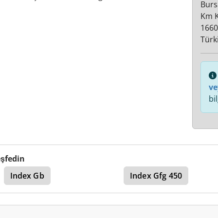
Burs
Km Ku
1660
Türk
ve
bi
eşfedin
Index Gb
Index Gfg 450