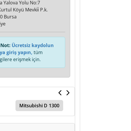
a Yalova Yolu No:7
rtul Köyü Mevki̇i̇ P.k.
0 Bursa
iye
Not:
Ücretsiz kaydolun
ya giriş yapın,
tüm
lgilere erişmek için.
Mitsubishi D 1300