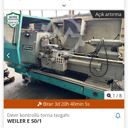
mesafesi:
600 mm
, Y ekseni hareket mesafesi:
410 mm
, Z
ekseni hareket mesafesi:
460 mm
, kontrolör modeli:
Açık artırma
FANUC Series 160is-MB
, maksimum mil hızı:
12.000
dev/dak
, Asgari fiyat yok - en yüksek teklife garantili satış!
TEKNİK ÖZELLİKLER Hareket Aralıkları X ekseni: 600 mm Y
ekseni: 410 mm Z ekseni: 460 mm A ekseni: -120 ile +30°
arası C ekseni: 360° Mil Devir aralığı: 100 ile 12.000 dev/dak
Devir kademeleri: kademesiz Mil bağlantısı: 7/24 konik,
boyut 40 Mil yatağı iç çapı: 65 mm Mesafe Masa yüzeyi ile
mil ucunun arası: 70 ila 530 mm Dedjzpxgrjpfx Adiock
Kolon ön yüzeyi ile mil merkezinin arası: 620 mm Masa
Çalışma yüzeyi çapı: 350 mm Maksimum iş parçası ağırlığı:
200 kg Masa yüzeyinin yerden yüksekliği: 1.080 mm
İlerleme Hızlı ilerleme (X ve Y eksenleri): 48 m/dak Hızlı
ilerleme (Z ekseni): 36 m/dak Hızlı ilerleme (A ekseni): 22,2
dev/dak Hızlı ilerleme (C ekseni): 33,3 dev/dak Çalışma
1
/
8
ilerlemesi (X, Y ve Z eksenleri): 1 ila 36.000 mm/dak Çalışma
Biter
3
d
20
h
40
min
2
s
ilerlemesi (A ekseni): 22,2 dev/dak Çalışma ilerlemesi (C
ekseni): 33,3 dev/dak Takım Değiştirici Takım bağlantısı: JIS
Devir kontrollü torna tezgahı
B 6339 BT40 Çekme pimi: MAS 403 P40T-1 Takım deposu:
WEILER
E 50/1
20 takım Maksimum takım çapı: 110 mm Doluluk