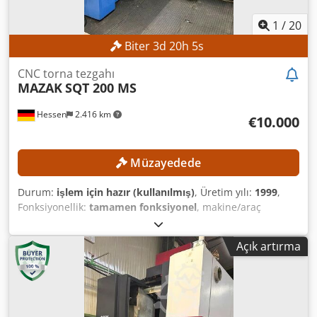
1
/
20
Biter
3
d
20
h
2
s
CNC torna tezgahı
MAZAK
SQT 200 MS
Hessen
2.416 km
€10.000
Müzayedede
Durum:
işlem için hazır (kullanılmış)
, Üretim yılı:
1999
,
Fonksiyonellik:
tamamen fonksiyonel
, makine/araç
numarası:
142967
, arabada tur dönme çapı:
300 mm
,
maksimum mil hızı:
5.000 dev/dak
, hızlı travers X ekseni:
Açık artırma
30 m/dak
, X ekseni ilerleme hızı:
5 m/dak
, kontrolör
modeli:
Mazatrol PC Fusion CNC 640T
, Asgari fiyat yok – en
yüksek teklife garantili satış! TEKNİK DETAYLAR Çalışma
alanı Maksimum dönüş çapı: 300 mm Maksimum salınım
çapı: 525 mm Kaydırıcı üzerinde maksimum salınım çapı: