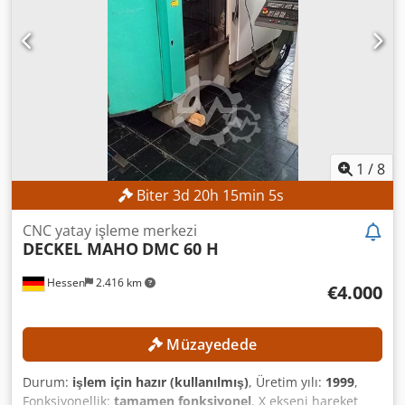
dev/dak Mil bağlantısı: ISO 40 Tabla yüzey alanı: 900 x 480
mm MAKİNE ÖZELLİKLERİ Mil gücü: 5,5 kW Çalışma saati:
46.652 saat Djdpfx Adjzpxfbjiock Makine ağırlığı: 2.900 kg
EKİPMAN Dijital konum göstergesi Millplus CNC
1
/
8
Biter
3
d
20
h
15
min
2
s
CNC yatay işleme merkezi
DECKEL MAHO
DMC 60 H
Hessen
2.416 km
€4.000
Müzayedede
Durum:
işlem için hazır (kullanılmış)
, Üretim yılı:
1999
,
Fonksiyonellik:
tamamen fonksiyonel
, X ekseni hareket