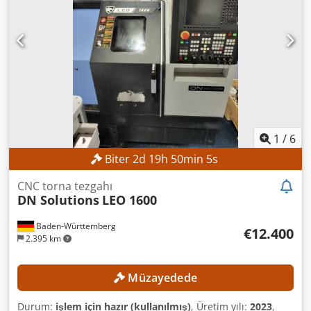
1
/
6
Biter
2
d
19
h
50
min
2
s
CNC torna tezgahı
DN Solutions
LEO 1600
Baden-Württemberg
€12.400
2.395 km
Müzayedede
Durum:
işlem için hazır (kullanılmış)
, Üretim yılı:
2023
,