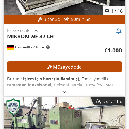
1
/
16
Biter
3
d
19
h
50
min
2
s
Freze makinesi
MIKRON
WF 32 CH
Hessen
2.416 km
€1.000
Müzayedede
Durum:
işlem için hazır (kullanılmış)
, Fonksiyonellik:
tamamen fonksiyonel
, X ekseni hareket mesafesi:
560
mm
, Y ekseni hareket mesafesi:
500 mm
, Z ekseni hareket
mesafesi:
400 mm
, maksimum mil hızı:
6.300 dev/dak
,
Açık artırma
dönme aralığı:
45 °
, Asgari fiyat yok – en yüksek teklife
garanti satış! TEKNİK ÖZELLİKLER Dedszpwydopfx Adieck X
ekseni hareket mesafesi: 560 mm Y ekseni hareket
mesafesi: 500 mm Z ekseni hareket mesafesi: 400 mm
Devir aralığı: 25 – 6.300 dev/dak Dikey freze başlığı dönme