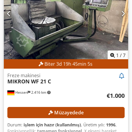
aralığı: +45° Dikey bağlama yüzeyi: 300 x 450 mm Dişli delik
sayısı: 2 x 6
1
/
7
Biter
3
d
19
h
45
min
2
s
Freze makinesi
MIKRON
WF 21 C
Hessen
2.416 km
€1.000
Müzayedede
Durum:
işlem için hazır (kullanılmış)
, Üretim yılı:
1996
,
Fonksiyonellik:
tamamen fonksiyonel
, X ekseni hareket