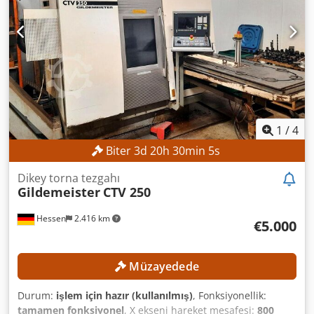
Kontrol ünitesi: Siemens 840D Mil gücü: 25 kW Mil çalışma
saati: 65.176 saat EKİPMAN Yonga taşıma sistemi
Kendiliğinden merkezleme yapan oto blok pens: 250 mm
çap
1
/
4
Biter
3
d
20
h
30
min
2
s
Dikey torna tezgahı
Gildemeister
CTV 250
Hessen
2.416 km
€5.000
Müzayedede
Durum:
işlem için hazır (kullanılmış)
, Fonksiyonellik:
tamamen fonksiyonel
, X ekseni hareket mesafesi:
800