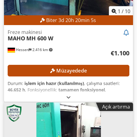
1
/
10
Biter
3
d
20
h
20
min
2
s
Freze makinesi
MAHO
MH 600 W
Hessen
2.416 km
€1.100
Müzayedede
Durum:
işlem için hazır (kullanılmış)
, çalışma saatleri:
46.652 h
, Fonksiyonellik:
tamamen fonksiyonel
,
makine/araç numarası:
661227
, besleme uzunluğu X
ekseni:
600 mm
, y ekseni ilerleme uzunluğu:
400 mm
, Z
Açık artırma
ekseni ilerleme mesafesi:
400 mm
, maksimum mil hızı:
4.000 dev/dak
, güç:
5,5 kW (7,48 bg)
, Asgari fiyat yok – en
yüksek teklife garantili satış! TEKNİK ÖZELLİKLER X ekseni
hareket aralığı: 600 mm Y ekseni hareket aralığı: 400 mm Z
ekseni hareket aralığı: 400 mm Mil devir aralığı: 40 – 4.000