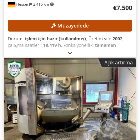
Hessen
2.416 km
€7.500
Müzayedede
Durum:
işlem için hazır (kullanılmış)
, Üretim yılı:
2002
,
çalışma saatleri:
18.419 h
, Fonksiyonellik:
tamamen
fonksiyonel
, X ekseni hareket mesafesi:
630 mm
, Y ekseni
hareket mesafesi:
560 mm
, Z ekseni hareket mesafesi:
560
Açık artırma
mm
, iş parçası ağırlığı (maks.):
350 kg
, takım
magazinindeki yuva sayısı:
24
, Asgari fiyat yok - en yüksek
teklife garantili satış! TEKNİK ÖZELLİKLER X ekseni hareket
mesafesi: 630 mm Y ekseni hareket mesafesi: 560 mm Z
ekseni hareket mesafesi: 560 mm Takım deposu yuvaları:
24 Takım tutucu: SK 40 C ekseni döner aralığı: 360° Tabla
kelepçeleme yüzeyi: 600 x 1.000 mm Tabla çapı: 600 mm
Tabla maksimum yük kapasitesi: 350 kg Dcsdpfxszpxdwe
Adijk Tabla ağırlığı: 800 kg T-yuva sayısı: 8 / 1 T-yuva
genişliği: 14 H12 / 14 H7 T-yuva aralığı: 63 mm MAKİNE
DETAYLARI Eksen sayısı: 5 (3+2) EKİPMAN Kontrollü NC
döner freze başlığı (B ekseni) NC döner tabla, sabit tablaya