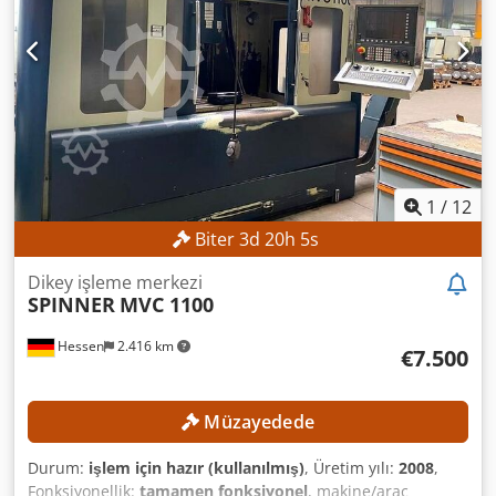
devri: 12.000 devir/dakika Kontrollü B ekseni: -15° ile +90°
arasında Takım tutucu: SK 40 Dsdpfjzpw Iuox Adisck Takım
magazini yuva sayısı: 32 MAKİNE ÖZELLİKLERİ Kontrol
ünitesi: Heidenhain iTNC 530 Mil çalışma saati: 50.033 saat
EKİPMAN Soğutma sıvısı sistemi
1
/
12
Biter
3
d
20
h
2
s
Dikey işleme merkezi
SPINNER
MVC 1100
Hessen
2.416 km
€7.500
Müzayedede
Durum:
işlem için hazır (kullanılmış)
, Üretim yılı:
2008
,
Fonksiyonellik:
tamamen fonksiyonel
, makine/araç