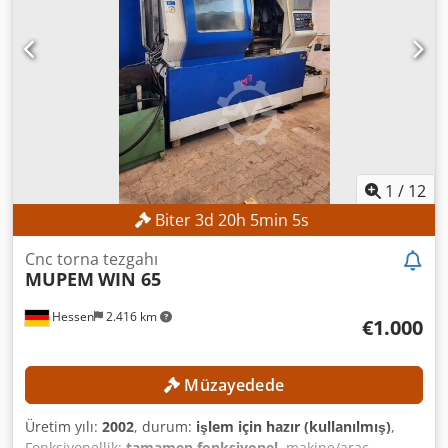
C) Çalışma alanı Tabla boyutu: 600 × 450 mm İş parçasının
maksimum boyutları: yaklaşık 860 × 620 × 350 mm İş
parçasının maksimum ağırlığı: 400 kg Elektrotun
maksimum ağırlığı: 100 kg Dcedszpypnjpfx Adiek Çalışma
haznesi (iç): yaklaşık 830 × 590 × 350 mm Tabla ile punta
arasındaki mesafe: 170 – 520 mm MAKİNE DETAYLARI
Kontrol sistemi: AGIEMATIC T Jeneratör: AGIEPULS 60
Şebeke bağlantısı: 400 V / 50 Hz Boyutlar ve ağırlık Boyutlar
(U x G x Y): yaklaşık 3.000 × 1.700 × 2.580 mm Makine
1
/
12
ağırlığı: yaklaşık 2.550 kg
Biter
3
d
20
h
5
min
2
s
Cnc torna tezgahı
MUPEM
WIN 65
Hessen
2.416 km
€1.000
Müzayedede
Üretim yılı:
2002
, durum:
işlem için hazır (kullanılmış)
,
Fonksiyonellik:
tamamen fonksiyonel
, makine/araç