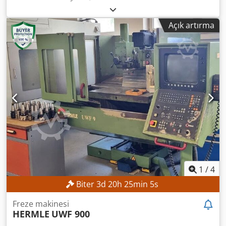
mm
, Z ekseni hareket mesafesi:
300 mm
, mengene dış
çapı:
250 mm
, iş mili deliği:
79 mm
, takım magazinindeki
Açık artırma
yuva sayısı:
12
, Asgari fiyat yok – en yüksek teklife garantili
satış! TEKNİK ÖZELLİKLER X ekseni hareket mesafesi: 800
mm Z ekseni hareket mesafesi: 300 mm Pens çapı: 250 mm
Dcjdpfx Adezpxf Usijk Mil kafası: 170 h5 Ön yatakta mil
çapı: 120 mm Mil deliği: 79 mm Takım yuvalarının sayısı: 12
DONANIM C ekseni
1
/
4
Biter
3
d
20
h
25
min
2
s
Freze makinesi
HERMLE
UWF 900