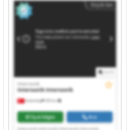
Küçük ilan
1
/
1
Intersonik
Intersonik
Intersonik
Hadımköy
559 km
Fiyat bilgisi
Ara
Intersonik Intersonik Intersonik Intersonik