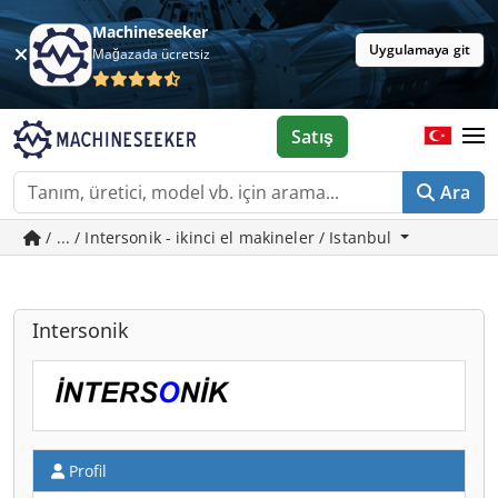
Machineseeker
Uygulamaya git
Mağazada ücretsiz
Satış
Ara
/ ... / Intersonik - ikinci el makineler / Istanbul
Intersonik
Profil