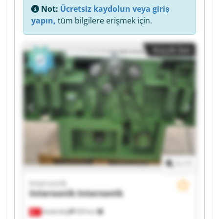
Not:
Ücretsiz kaydolun veya giriş
yapın,
tüm bilgilere erişmek için.
Küçük ilan
1
/
1
Intersonik
Intersonik
Intersonik
Hadımköy
559 km