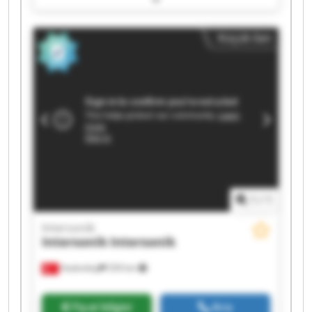
Intersonik Intersonik Intersonik Intersonik
Intersonik Intersonik Intersonik Intersonik
Küçük ilan
1
/
1
Intersonik
Intersonik
Intersonik
Hadımköy
559 km
Fiyat bilgisi
Ara