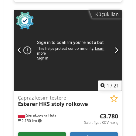
Easyplate, Alcolor nemlendirme sistemi, Banket
yıkama, Baskı silindiri yıkama, Segmentli
Küçük ilan
mürekkep bıçakları, Baldwin soğutma ve geri
dönüşüm sistemi. Crjdpfx Ajztappobzsf
1
/
21
Çapraz kesim testere
Esterer
HKS stoły rolkowe
€3.780
Sierakowska Huta
2.150 km
Sabit fiyat KDV hariç