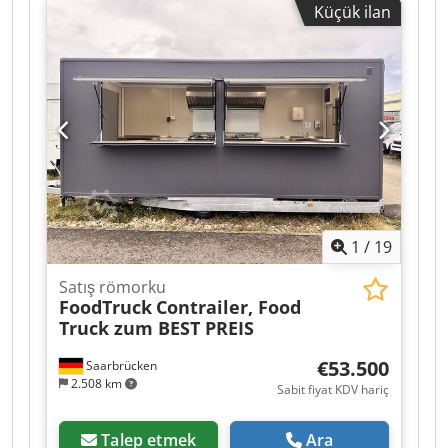
Küçük ilan
1
/
19
Satış römorku
FoodTruck
Contrailer, Food
Truck zum BEST PREIS
€53.500
Saarbrücken
2.508 km
Sabit fiyat KDV hariç
Talep etmek
Ara