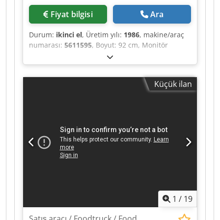
handle all necessary paperwork (TÜV inspection
Fiyat bilgisi
Ara
and certification). Warranty: One-year warranty
on body and kitchen Renault manufacturer's
Durum:
ikinci el
, Üretim yılı:
1986
, makine/araç
warranty Of course, we can customize this
numarası:
5611595
, Boyut: 92 cm, Monitör
model for you! Do you need a shorter or longer
Cjdpfxoztaq Hs Abzjrf
version? Would you like different fittings for this
sales vehicle? Does your equipment require
higher payload or more sales hatches? Many
Küçük ilan
vehicle details can be configured according to
your requirements!
1
/
19
Satış aracı / Foodtruck / Food