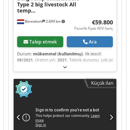
Type 2 big livestock All
temp...
€59.800
Bennekom
2.699 km
Pazarlık Fiyatı KDV hariç
Talep etmek
Ara
Durum:
mükemmel (kullanılmış)
, ilk tescil:
08/2021
, Üretim yılı:
2021
, Teknik durumu: çok iyi
Cjdjztan Sepfx Abzjrf Görsel durumu: çok iyi
Daha fazla bilgi için Maarten Busser veya Niels
Busser ile iletişime geçin.
Küçük ilan