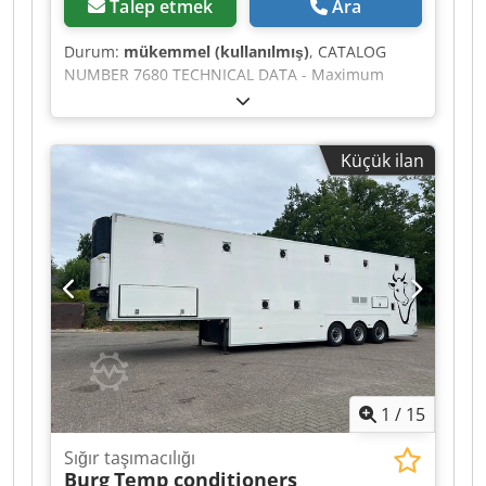
Talep etmek
Ara
Durum:
mükemmel (kullanılmış)
, CATALOG
NUMBER 7680 TECHNICAL DATA - Maximum
blade diameter: 500 mm - Spindle diameter: 30
mm - Hydraulic blade stroke - Maximum cutting
width: 500 mm - Maximum cutting height (in the
Küçük ilan
center, with 500 mm blade): 160 mm - Main
motor: 4 kW - Table dimensions: 715 x 1070 mm -
Table height from base: 790 mm - Roller tables:
2 units - Table dimensions: - Infeed
(length/width): 2000 x 640 mm - Outfeed
(length/width): 2000 x 640 mm - Machine
dimensions (L/W/H): 1400 x 940 x 1070 mm -
Total weight: 480 kg ADVANTAGES – 2 roller
tables – Hydraulic blade stroke – Used saw, in
very good condition Crsdpfsztapisx Abzof Net
price: 15,900 PLN Net price: 3,780 EUR (based on
1
/
15
exchange rate 4.2 EUR) (Prices may change with
currency fluctuations)
Sığır taşımacılığı
Burg
Temp conditioners