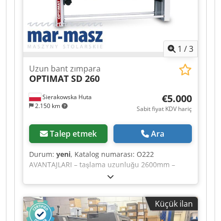
1
/
3
Uzun bant zımpara
OPTIMAT SD 260
€5.000
Sierakowska Huta
2.150 km
Sabit fiyat KDV hariç
Talep etmek
Ara
Durum:
yeni
, Katalog numarası: O222
AVANTAJLARI – taşlama uzunluğu 2600mm –
elektrikli masa yükseklik ayarı - yeni makine -
garanti -CE belgesi TEKNİK VERİLER masa ölçüsü
2600x800mm masa kaldırma 570mm kasnak
Küçük ilan
250mm elektrikli masa yükseklik ayarı 0.37kW
bant hızı 18m/sn zımpara bandı boyutları 120 x