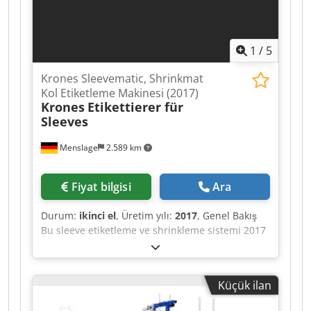
1
/
5
Krones Sleevematic, Shrinkmat
Kol Etiketleme Makinesi (2017)
Krones
Etikettierer für
Sleeves
Menslage
2.589 km
Fiyat bilgisi
Ara
Durum:
ikinci el
, Üretim yılı:
2017
, Genel Bakış
Bu sleeve etiketleme ve shrinkleme sistemi 2017
yılında Alman Krones firması tarafından
üretilmiştir. Sistem, bir Krones Sleevematic
sleeve uygulayıcı ve bir Krones Shrinkmat shrink
Küçük ilan
tünelinden oluşur ve farklı formatlardaki şişe ve
kaplara sleeve etiketlerin uygulanması ve