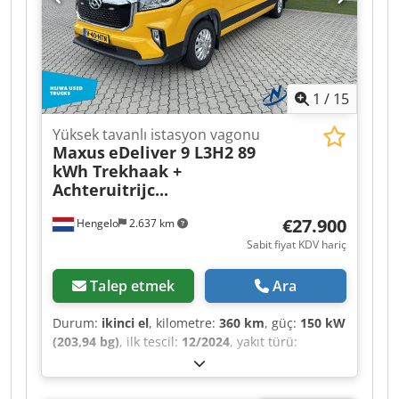
retarder
, 2023 model 331.000 km ZF Intarder
(motor freni) 315/70 lastikler Çift yakıt deposu
Spoiler, çamurluklar, yan etekler Park kliması
Crjdpfx Aoztanlobzof Buzdolabı bölmesi +
çekmece Rahat yatak Çift ranza Dönebilen
1
/
15
sürücü koltuğu
Yüksek tavanlı istasyon vagonu
Maxus
eDeliver 9 L3H2 89
kWh Trekhaak +
Achteruitrijc...
€27.900
Hengelo
2.637 km
Sabit fiyat KDV hariç
Talep etmek
Ara
Durum:
ikinci el
, kilometre:
360 km
, güç:
150 kW
(203,94 bg)
, ilk tescil:
12/2024
, yakıt türü:
elektrikli
, dingil konfigürasyonu:
4x2
, dingil
mesafesi:
3.760 mm
, yakıt:
elektrik
, renk:
beyaz
,
vites türü:
otomatik
, koltuk sayısı:
3
, toplam