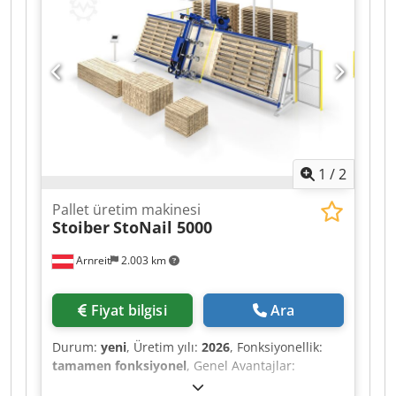
shrinklenmesi için tasarlanmıştır. Teknik Veriler -
Formatlar: Çeşitli şişe ve kap formatları -
Uygulama: Sleeve etiketleme ve sleeve
shrinkleme - Konfigürasyon: Krones Sleevematic
sleeve uygulayıcı + Krones Shrinkmat shrink
tünel - Etiketleme tekniği: Sleeve etiketler
Teslimat Kapsamı Cedjztan Eopfx Abzjrf - Sleeve
uygulayıcı | Krones | Sleevematic | 2017 |
Sleeve etiketleme makinesi - Shrink tüneli |
1
/
2
Krones | Shrinkmat | 2017 | Sleeve shrink
sistemi
Pallet üretim makinesi
Stoiber
StoNail 5000
Arnreit
2.003 km
Fiyat bilgisi
Ara
Durum:
yeni
, Üretim yılı:
2026
, Fonksiyonellik:
tamamen fonksiyonel
, Genel Avantajlar:
Modülerlik: Belirli üretim gereksinimlerini