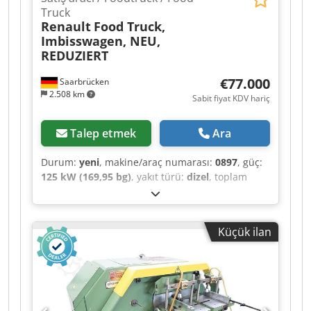
Truck
Renault
Food Truck,
Imbisswagen, NEU,
REDUZIERT
€77.000
Saarbrücken
2.508 km
Sabit fiyat KDV hariç
Talep etmek
Ara
Durum:
yeni
, makine/araç numarası:
0897
, güç:
125 kW (169,95 bg)
, yakıt türü:
dizel
, toplam
ağırlık:
3.500 kg
, renk:
beyaz
, vites türü:
mekanik
, koltuk sayısı:
3
, Vehicle Description
Fully equipped, brand new food truck with a new
Küçük ilan
kitchen. We offer flexible hire-purchase and
leasing options. Please contact us for details.
This vehicle is new and the kitchen has been
constructed with great attention to detail. Our
company specializes in the professional
conversion of new and used vehicles into food