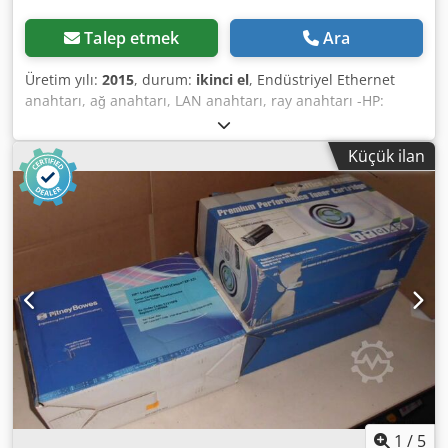
Talep etmek
Ara
Üretim yılı:
2015
, durum:
ikinci el
, Endüstriyel Ethernet
anahtarı, ağ anahtarı, LAN anahtarı, ray anahtarı -HP:
ProCure Anahtarı 3500yl-24G -24 bağlantı noktası: Ethernet
anahtarı -Gerilim: 120/230 V-Boyutlar: 390/485 / H45 mm -
Küçük ilan
Ağırlık: 6,5 kg Crjdefkzbcspfx Adwsf
1
/
5