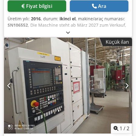
Fiyat bilgisi
Ara
Üretim yılı:
2016
, durum:
ikinci el
, makine/araç numarası:
SN106552
, Die Maschine steht ab März 2027 zum Verkauf,
da sie derzeit noch im Produktionsprozess eingesetzt wird.
Bitte geben Sie Ihr Angebot ab. Preis versteht sich ohne
Küçük ilan
Verpackung und Transport; Zahlung im Voraus. Csdpjza T
Hijfx Adwjrf Bitte machen Sie uns ein Preisangebot, wenn
Sie an der Maschine interessiert sind. Die Übergabe
erfolgt an unserem Standort. Lieferbedingungen: EXW
Cugir, Rumänien Der Käufer kann beim Abbau der
Maschine mitwirken. Der Käufer ist für den Transport der
Maschine verantwortlich. Wir übernehmen ausschließlich
das Verladen der Maschine auf den Anhänger/LKW mit
Gabelstapler oder Kran.
1
/
2