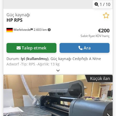
1
/
10
Güç kaynağı
HP
RPS
€200
Wiefelstede
2.603 km
Sabit fiyat KDV hariç
Talep etmek
Ara
Durum:
iyi (kullanılmış)
, Güç kaynağı Cedpfxjb A Ntne
Adworf -Tip: RPS -Ağırlık: 13 kg
Küçük ilan