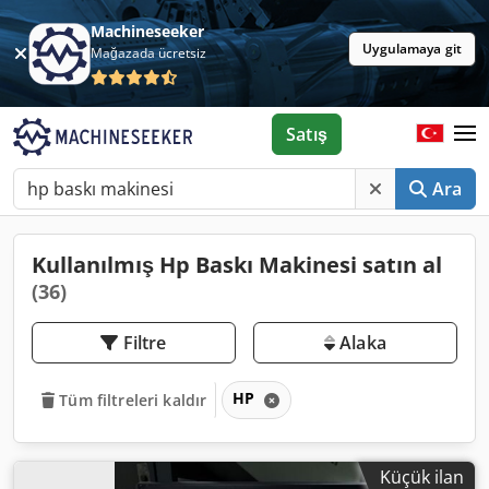
Machineseeker
Uygulamaya git
Mağazada ücretsiz
Satış
Ara
Kullanılmış Hp Baskı Makinesi satın al
(36)
Filtre
Alaka
HP
Tüm filtreleri kaldır
Küçük ilan