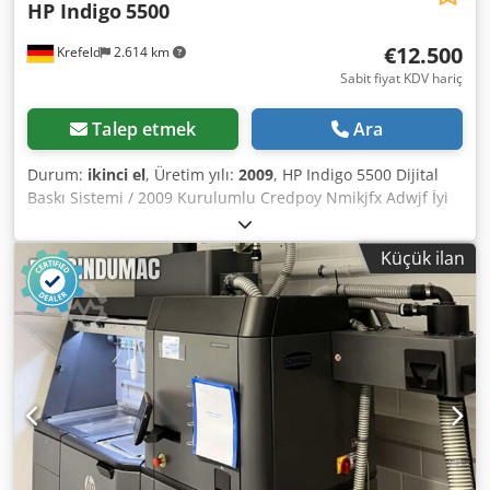
HP Indigo
5500
€12.500
Krefeld
2.614 km
Sabit fiyat KDV hariç
Talep etmek
Ara
Durum:
ikinci el
, Üretim yılı:
2009
, HP Indigo 5500 Dijital
Baskı Sistemi / 2009 Kurulumlu Credpoy Nmikjfx Adwjf İyi
donanımlı • 6 Renkli Baskı Makinesi Sistemi • HP Production
HP Harlequin • Ağır hizmet kiti • Plastikler için One-Shot
Küçük ilan
sistemi Bu makine son ana kadar kesintisiz ve son derece
güvenilir bir şekilde çalıştı. Komple lazer sistemi yaklaşık
2021 yılında yenilenmiştir.