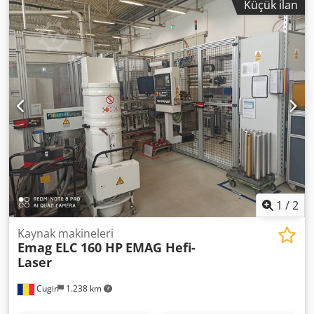
Küçük ilan
Emskirchen / Nürnberg - Test edilebilir Crjdpfx Ajtzc
Rrsdwof
1
/
2
Kaynak makineleri
Emag ELC 160 HP
EMAG Hefi-
Laser
Cugir
1.238 km