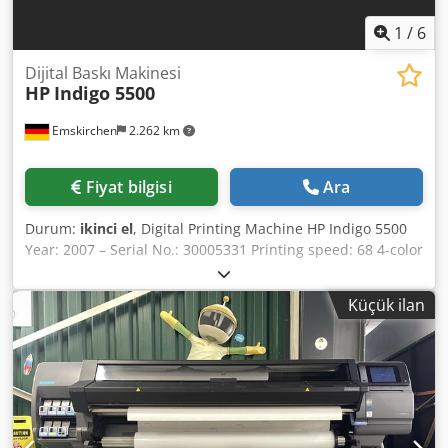
1
/
6
Dijital Baskı Makinesi
HP
Indigo 5500
Emskirchen
2.262 km
Fiyat bilgisi
Ara
Durum:
ikinci el
, Digital Printing Machine HP Indigo 5500
Year: 2007 – Serial No.: 30005331 Printing speed: 68 4-color
images per minute at 8.5 x 11 in (two-up); 136 2-color
images per minute at 8.5 x 11 in (two-up) Image resolution:
Küçük ilan
812 dpi at 8-bit, 812 x 1624 dpi in High Definition Imaging
Line screens: 144, 160, 175, 180, 230 lpi Paper format: max.
13 x 19 in Image format: 12.12 x 17.7 in Paper weight*:
Coated: 55 lb text – 130 lb; Uncoated: 40 lb text – 120 lb;
Thickness: 3–16 pt Paper input system: Crsdpfx Aoy
Nmhgedwof • Two drawers with 7 in depth each (1,800
sheets, 3–16 pt) • Total capacity: 3,600 sheets of 80 lb text •