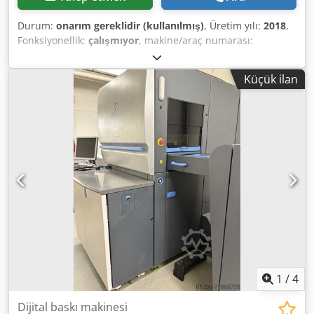
Durum:
onarım gereklidir (kullanılmış)
, Üretim yılı:
2018
,
Fonksiyonellik:
çalışmıyor
, makine/araç numarası:
SG65Q11001
, Makina Calisir durumda alindi. Uzun
zamandir calismiyor. Bakima ihtiyaci var. Crsdpfoy Siqisx
Küçük ilan
Adwof
1
/
4
Dijital baskı makinesi