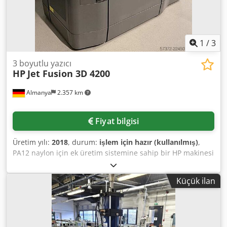
1
/
3
3 boyutlu yazıcı
HP
Jet Fusion 3D 4200
Almanya
2.357 km
Fiyat bilgisi
Üretim yılı:
2018
, durum:
işlem için hazır (kullanılmış)
,
PA12 naylon için ek üretim sistemine sahip bir HP makinesi
ve ilgili aksesuarlar mevcuttur. Baskı teknolojisi: Çoklu Jet
Füzyon, yapı alanı boyutları X/Y/Z: 380mm/284mm/380mm,
Küçük ilan
malzeme: PA12 (Naylon 12), makine boyutları X/Y/Z:
yaklaşık 2250mm/1250mm/1450mm, ağırlık: yaklaşık 750kg,
çalışma saati: yaklaşık 16300 saat. HP toz hazırlama
istasyonu, 3 adet HP yapı ünitesi, 3 adet baskı kafası, 2