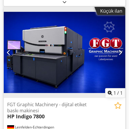
milyon baskı Csdex Hrpqopfx Adwjrf Tamamen çalışır
durumda Soğutucu dahil Hemen sevkiyata hazır, bu HP
Küçük ilan
Indigo 5500 mükemmel çalışma koşullarındadır Model: HP
Indigo 5500 Durum: Tam çalışır ve üretime hazır
1
/
1
FGT Graphic Machinery - dijital etiket
baskı makinesi
HP Indigo
7800
Leinfelden-Echterdingen