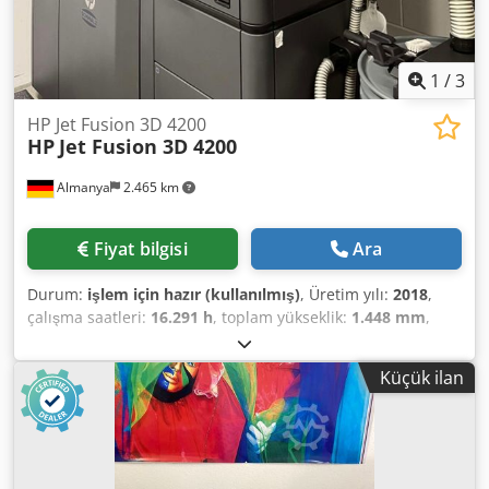
1
/
3
HP Jet Fusion 3D 4200
HP
Jet Fusion 3D 4200
Almanya
2.465 km
Fiyat bilgisi
Ara
Durum:
işlem için hazır (kullanılmış)
, Üretim yılı:
2018
,
çalışma saatleri:
16.291 h
, toplam yükseklik:
1.448 mm
,
toplam genişlik:
1.238 mm
, X ekseni hareket mesafesi:
380
mm
, ürün uzunluğu (maks.):
2.210 mm
, eksen sayısı:
3
,
Küçük ilan
2018 yılında üretilmiş plastik 3D yazıcı. Bu HP Jet Fusion 3D
4200 modeli, 380 × 284 × 380 mm'lik bir baskı hacmine
sahiptir ve verimli üretim için Multi Jet Fusion teknolojisini
kullanır. Tamamen işlevsel olan ve Haziran 2026'ya kadar
verimli bir şekilde çalışmış olan bu makine, işlevsel son