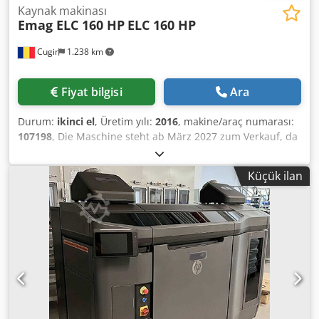
Kaynak makinası
Emag ELC 160 HP
ELC 160 HP
Cugir
1.238 km
Fiyat bilgisi
Ara
Durum:
ikinci el
, Üretim yılı:
2016
, makine/araç numarası:
107198
, Die Maschine steht ab März 2027 zum Verkauf, da
sie derzeit noch im Produktionsprozess eingesetzt wird.
Bitte geben Sie Ihr Angebot ab. Preis versteht sich ohne
Küçük ilan
Verpackung und Transport; Zahlung im Voraus. Bitte
machen Sie uns ein Preisangebot, wenn Sie an der
Maschine interessiert sind. Die Übergabe erfolgt an
unserem Standort. Lieferbedingungen: EXW Cugir,
Rumänien Cjdpfx Adoza T D Ijwjrf Der Käufer kann beim
Abbau der Maschine mitwirken. Der Käufer ist für den
Transport der Maschine verantwortlich. Wir übernehmen
ausschließlich das Verladen der Maschine auf den
Anhänger/LKW mit Gabelstapler oder Kran.