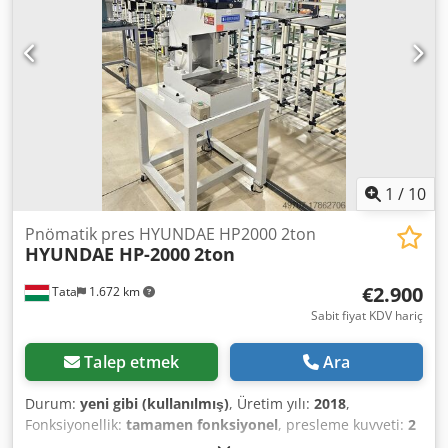
adet ısıtma lambası ve 5 adet füzyon lambası dahildir.
Belgeler mevcuttur. Yerinde inceleme yapmak
mümkündür. Credpfx Adszqfwtewof
1
/
10
Pnömatik pres HYUNDAE HP2000 2ton
HYUNDAE HP-2000
2ton
€2.900
Tata
1.672 km
Sabit fiyat KDV hariç
Talep etmek
Ara
Durum:
yeni gibi (kullanılmış)
, Üretim yılı:
2018
,
Fonksiyonellik:
tamamen fonksiyonel
, presleme kuvveti:
2
t
, masa genişliği:
330 mm
, masa uzunluğu:
350 mm
, boğaz