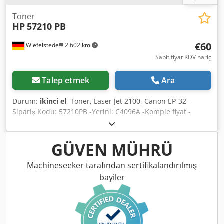
Toner
HP
57210 PB
€60
Wiefelstede
2.602 km
Sabit fiyat KDV hariç
Talep etmek
Ara
Durum:
ikinci el
, Toner, Laser Jet 2100, Canon EP-32 -
Sipariş Kodu: 57210PB -Yerini: C4096A -Komple fiyat -
Ağırlık: 4 kg Cedpfxsb N E E Eo Adwerf
GÜVEN MÜHRÜ
Machineseeker tarafından sertifikalandırılmış
bayiler