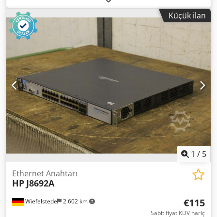
derinliği:
100 mm
, hava basıncı:
6 bar
, silindir çapı:
28
Küçük ilan
mm
, Yeni kadar iyi HYUNDAE HP-2000 2t PNÖMATİK PRES
Marka: HYUNDAE MAKİNA & ELEKTRİK CO., LTD Tür: HP-
2000 Yapım yılı: 2021 Cedpovbfbwefx Adworf Maksimum.
presleme kuvveti: 2t Çalışma yüksekliği: 300 mm Pres
tablası boyutu: 350 x 330 mm Strok uzunluğu: 100 mm
Silindir çapı: 28 mm Bir basın standına monte edilmiş İki
elle kullanım Voltaj: 110 V Hava bağlantı hortumu çapı: 12
mm
1
/
5
Ethernet Anahtarı
HP
J8692A
€115
Wiefelstede
2.602 km
Sabit fiyat KDV hariç