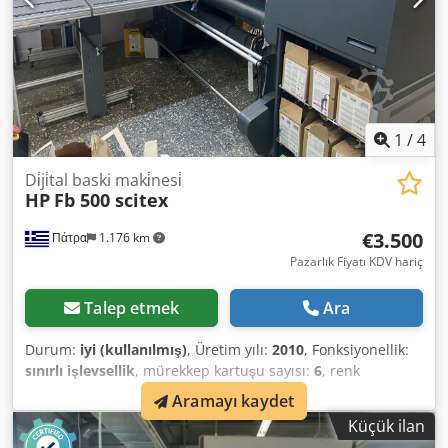
1
/
4
Di̇ji̇tal baski maki̇nesi̇
HP
Fb 500 scitex
€3.500
Πάτρα
1.176 km
Pazarlık Fiyatı KDV hariç
Talep etmek
Ara
Durum:
iyi (kullanılmış)
, Üretim yılı:
2010
, Fonksiyonellik:
sınırlı işlevsellik
, mürekkep kartuşu sayısı:
6
, renk
kanalları:
Cmyk
, baskı kafası sayısı:
15
, çözünürlük (maks.):
Aramayı kaydet
1.200 DPI (inç başına nokta)
, toplam uzunluk:
5.000 mm
,
Küçük ilan
toplam genişlik:
1.600 mm
, toplam yükseklik:
650 mm
, alan