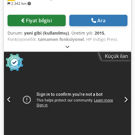
2.342 km
Fiyat bilgisi
Ara
Durum:
yeni gibi (kullanılmış)
, Üretim yılı:
2015
,
Fonksiyonellik:
tamamen fonksiyonel
, HP Indigo Press
7800 Die Maschine befindet sich in hervorragendem
Zustand, ist noch installiert und aktuell in der Produktion
Küçük ilan
im Einsatz. Eine Besichtigung unter
Produktionsbedingungen ist nach Vereinbarung möglich.
Nach Angaben des aktuellen Eigentümers bestehen keine
offenen technischen Mängel, und die Maschine ist
technisch vollständig auf dem neuesten Stand.
Maschinenspezifikationen: Hersteller: HP Indigo Modell: HP
Indigo Press 7800 Seriennummer: IL 47000146 Baujahr:
Februar 2015 Zählerstand: ca. 19,7 Millionen Drucke, Stand
Juni 2025 Anzahl autorisierter Farben: 7 Anzahl
installierter Farben: 7 Weiße Tinte autorisiert: Ja Maschine
noch in Produktion: Ja Verfügbarkeit: sofort, aber kein
Zeitdruck Ausstattung und Merkmale: • 7-Farben-
Konfiguration • Weiße Tinte autorisiert • Kit für starke