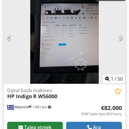
1
/
50
Dijital baskı makinesi
HP Indigo
R WS6000
€82.000
Μαρούσι
1.001 km
EXW Sabit fiyat KDV hariç
Talep etmek
Ara