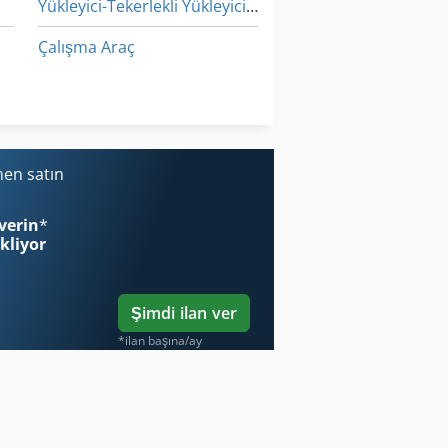
Yükleyici-Tekerlekli Yükleyici Iş Makinesi Ile
Çalışma Araç
Çalışırken Araçları
siyon Odası Için Ex
Ön Yükleyici
men satın
verin
*
ekliyor
Şimdi ilan ver
*ilan başına/ay