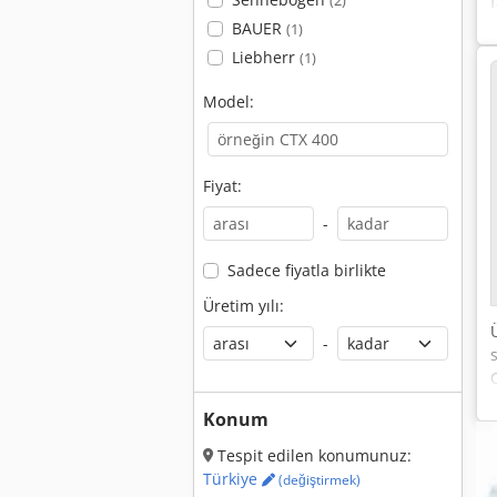
f
(2)
BAUER
(1)
Liebherr
(1)
Model:
Fiyat:
-
Sadece fiyatla birlikte
Üretim yılı:
-
Konum
Tespit edilen konumunuz:
Türkiye
(değiştirmek)