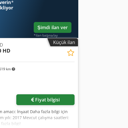
verin
*
ekliyor
Şimdi ilan ver
*ilan başına/ay
Küçük ilan
HD
0 HD
619 km
Daha fazla fotoğraf
isteyin
Fiyat bilgisi
m amacı: İnşaat Daha fazla bilgi için
 yılı: 2017 Mevcut çalışma saatleri:
azla bilgi!