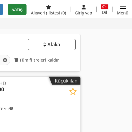
Satış
Dil
Alışveriş listesi
(0)
Giriş yap
Menü
Alaka
r
Tüm filtreleri kaldır
Küçük ilan
 HD
90
19 km