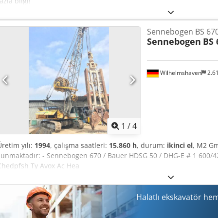
azla bilgi!
Sennebogen BS 67
Sennebogen
BS 
Wilhelmshaven
2.6
1
/
4
Üretim yılı:
1994
, çalışma saatleri:
15.860 h
, durum:
ikinci el
, M2 Gm
sunmaktadır: - Sennebogen 670 / Bauer HDSG 50 / DHG-E # 1 600/420
Chedpfsh Ty Avox Ac Hea
Halatlı ekskavatör he