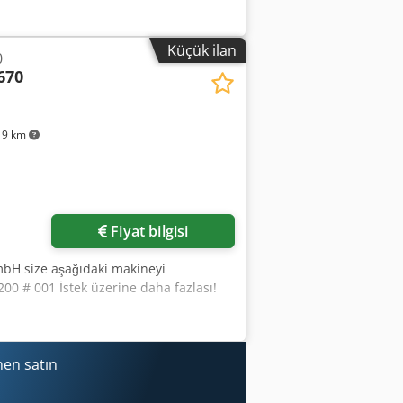
Küçük ilan
0
670
19 km
Fiyat bilgisi
bH size aşağıdaki makineyi
0 # 001 İstek üzerine daha fazlası!
men satın