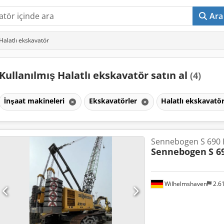
Ara
 Halatlı ekskavatör
Kullanılmış Halatlı ekskavatör satın al
(4)
İnşaat makineleri
Ekskavatörler
Halatlı ekskavatö
Sennebogen S 690
Sennebogen
S 6
Wilhelmshaven
2.6