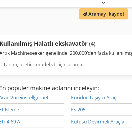
Aramayı kaydet
Kullanılmış Halatlı ekskavatör
(4)
Artık Machineseeker genelinde, 200.000’den fazla kullanılm
En popüler makine adlarını inceleyin:
Araç Voreinstellgeraet
Koridor Taşıyıcı Araç
Et Işleme
Ks 205
Etr 4 69 A
Kutusu Devirmeli Araçlar