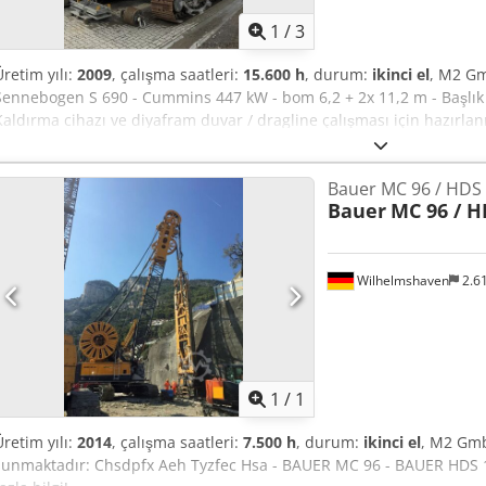
1
/
3
Üretim yılı:
2009
, çalışma saatleri:
15.600 h
, durum:
ikinci el
, M2 Gm
Sennebogen S 690 - Cummins 447 kW - bom 6,2 + 2x 11,2 m - Başlık 
Kaldırma cihazı ve diyafram duvar / dragline çalışması için hazırlan
Bauer MC 96 / HDS 
Bauer
MC 96 / H
Wilhelmshaven
2.6
Daha fazla fotoğraf
istey
1
/
1
Üretim yılı:
2014
, çalışma saatleri:
7.500 h
, durum:
ikinci el
, M2 Gmb
sunmaktadır: Chsdpfx Aeh Tyzfec Hsa - BAUER MC 96 - BAUER HDS 