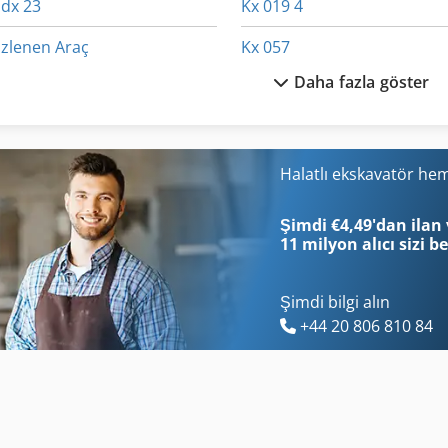
Idx 23
Kx 019 4
Izlenen Araç
Kx 057
Daha fazla göster
Ka 77
Köşe Araçları
Kablo Taşıyıcı
Lamba Enjek
Kaldırma Devirmeli Araçlar
Multi Fonksiyon Ekskavatör
Halatlı ekskavatör he
Kgs 1670
Sokak Süpürme Aracı
Şimdi €4,49'dan ilan 
11 milyon alıcı
sizi b
Şimdi bilgi alın
+44 20 806 810 84