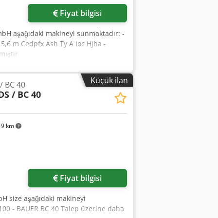
Fiyat bilgisi
bH aşağıdaki makineyi sunmaktadır: -
5,6 m Cedpfx Ash Ty A Ioc Hjha -
mıştır
Küçük ilan
/ BC 40
DS / BC 40
19 km
in
Fiyat bilgisi
H size aşağıdaki makineyi
100 - BAUER BC 40 Talep üzerine daha