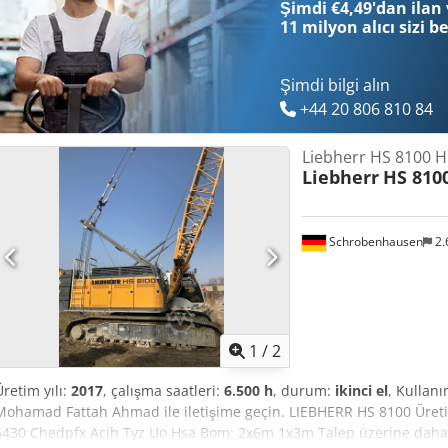
Şimdi €4,49'dan ilan 
11 milyon alıcı
sizi b
Şimdi bilgi alın
+44 20 806 810 84
Liebherr HS 8100 
Liebherr
HS 810
Schrobenhausen
2.
1
/
2
Üretim yılı:
2017
, çalışma saatleri:
6.500 h
, durum:
ikinci el
, Kullanı
Mohamad Fattah Ahmad ile iletişime geçin. LIEBHERR HS 8100 Üretim
6430 Chedpfx Acjh Tyz Uo Hsa Bom: 2x6m 1x3m Talep üzerine daha f