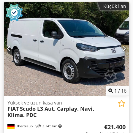
Küçük ilan
1
/
16
Yüksek ve uzun kasa van
FIAT
Scudo L3 Aut. Carplay. Navi.
Klima. PDC
€21.400
Obertraubling
2.145 km