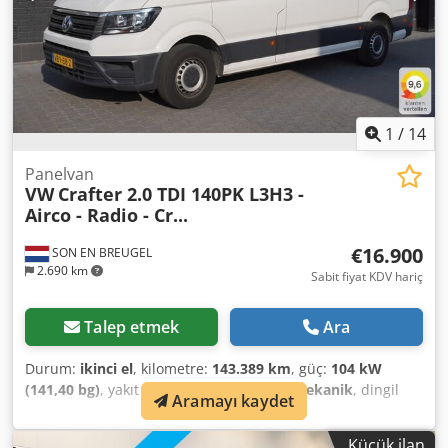
1.201 kg toplam taşıma kapasitesi: 3.500 kg Bakım, Geçmiş
ve Durum Kitapçıklar: Var (yetkili servis bakımlı) Anahtar
sayısı: 2 (2 uzaktan kumandalı) Ürün Güvenliği AB
sorumlusu: M.A.N. Truck Bus B.V. Postbus 72 3800 HD
Amersfoort, NL
1
/
14
Panelvan
VW
Crafter 2.0 TDI 140PK L3H3 -
Airco - Radio - Cr...
€16.900
SON EN BREUGEL
2.690 km
Sabit fiyat KDV hariç
Talep etmek
Ara
Durum:
ikinci el
, kilometre:
143.389 km
, güç:
104 kW
(141,40 bg)
, yakıt türü:
dizel
, vites türü:
mekanik
, dingil
Aramayı kaydet
konfigürasyonu:
4x2
, dingil mesafesi:
3.640 mm
, ilk tescil:
09/2019
, yakıt deposu kapasitesi:
75 l
, CO₂ emisyonları:
194
Küçük ilan