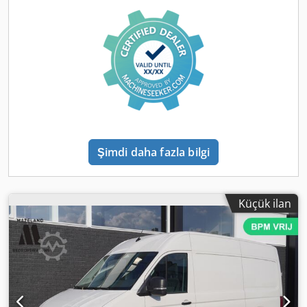
merkezi kilitleme, park sensörleri, sürgülü kapı
, = Diğer
Seçenekler ve Donanımlar = - Ahşap yükleme alanı -
Yüksekliği ayarlanabilir sürücü koltuğu - Yüksekliği
ayarlanabilir sürücü koltuğu - Konfor paketi (çok
fonksiyonlu direksiyon) - Konfor koltuklar - Bel destekleri -
Ön ve arka park sensörleri - DAB’li radyo - Geri görüş
kamerası - Sağ tarafta sürgülü kapı - Ön koltuklarda koltuk
ısıtma - Kör nokta uyarı sistemi - Ön cam ısıtıcı - Alarm
sistemi - Alarm sistemi Sınıf I - Isıtmalı dış aynalar - Ön
cam elektrikli - Elektrik ayarlı dış aynalar - Sürücü hava
Şimdi daha fazla bilgi
yastığı - Uzaktan kumandalı merkezi kilit - Yokuş kalkış
desteği (hill-hold control) - Yetkili servis bakımlı - Çarpışma
önleyici fren sistemi - Çarpışma önleme sistemi
Crodszipapopfx Aiysf - Ön orta kol dayama - Dijital servis
Küçük ilan
kitapları mevcut - Start/Stop sistemi - Motor kilit sistemi -
İkincil çarpışma önleme sistemi - Termal cam -
Ayarlanabilir direksiyon simidi - Ara bölme = Diğer Bilgiler
= Genel Bilgiler Kapı sayısı: 5 Model yılı: 2017 Teknik
Bilgiler Tork: 410 Nm Silindir sayısı: 4 Motor hacmi: 1.968
cc Şanzıman: 8 ileri, otomatik Ölçüler Uzunluk/Yükseklik:
L5H3 Ağırlıklar Boş ağırlık: 2.299 kg Taşıma kapasitesi: