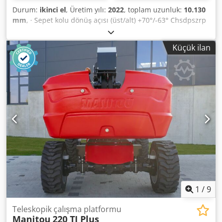
Durum:
ikinci el
, Üretim yılı:
2022
, toplam uzunluk:
10.130
mm
, · Sepet kolu dönüş açısı (üst/alt) +70°/-63° Chsdpszrp
I Ssfx Agkoa · Üst yapının 360° dönmesi · Çalışma sepeti
dönüşü (sağ/sol) 90°/90° · İç dönüş yarıçapı 2 m · dış dönüş
Küçük ilan
yarıçapı 4,40 m · Sürüş hızı - taşıma modu: 4,90 km/saat ·
Seyahat hızı - çalışma modu: 1 km/s · Tırmanma yeteneği:
%40 · Çalışma modunda izin verilen eğim: 4 ° · Vulkanize
katı kauçuk lastikler · Tahrik tekerlekleri (ön/arka): 2/2 ·
Direksiyon simidi (ön/arka): 2/2 · Frenli
tekerlekler/tekerlekler: 2/2 · Üretici / Motor Modeli: Yanmar
- 3TNV88C-DMU · Motor standardı: Aşama V · Anma
yanmalı motor gücü / gücü: 36,20 Bg / 27,50 kW · Zemin
basıncı: 18,20 dan/cm2 · Hidrolik basınç: 400 bar · Hidrolik
tank kapasitesi: 94 l · Yakıt deposu kapasitesi: 72L · Ortam
gürültüsü (LwA): < 106 dB
1
/
9
Teleskopik çalışma platformu
Manitou
220 TJ Plus