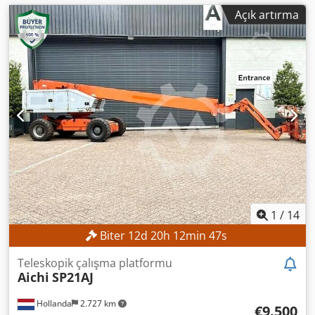
Açık artırma
1
/
14
Biter
12
d
20
h
12
min
45
s
Teleskopik çalışma platformu
Aichi
SP21AJ
Hollanda
2.727 km
€9.500