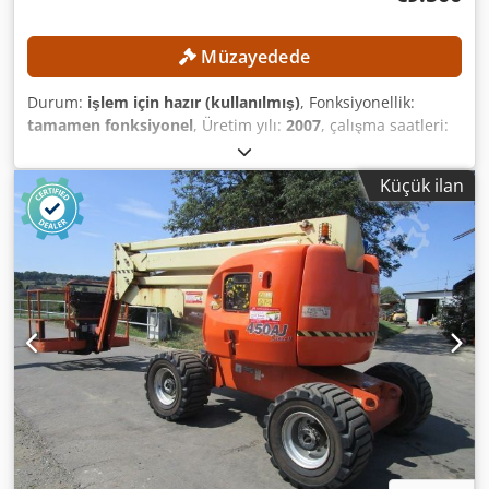
Müzayedede
Durum:
işlem için hazır (kullanılmış)
, Fonksiyonellik:
tamamen fonksiyonel
, Üretim yılı:
2007
, çalışma saatleri:
2.911 h
, makine/araç numarası:
710682
, yük kapasitesi:
250
kg
, taşıma uzunluğu:
11.570 mm
, taşıma genişliği:
2.430
Küçük ilan
mm
, taşıma yüksekliği:
2.640 mm
, çalışma yüksekliği:
23.000 mm
, TEKNİK DETAYLAR Çalışma yüksekliği: 23.000
mm Platform yüksekliği: 21.000 mm Platform taşıma
kapasitesi: 250 kg MAKİNE DETAYLARI Yakıt türü: Dizel
Lastik tipi: Hava lastiği Chedpszrmucsfx Agkja Çalışma
saati: 2.911 saat Ölçüler ve Ağırlık Taşıma ölçüleri (U × G ×
Y): 11.570 × 2.430 × 2.640 mm Boş ağırlık: 14.700 kg
DONANIM Belgelendirme mevcuttur CE işareti mevcuttur
CE sertifikası mevcuttur