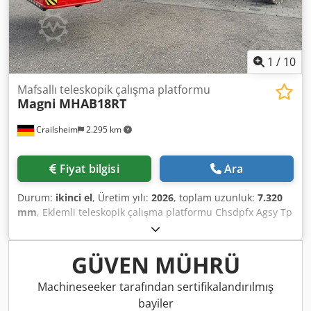
1
/
10
Mafsallı teleskopik çalışma platformu
Magni
MHAB18RT
Crailsheim
2.295 km
Fiyat bilgisi
Ara
Durum:
ikinci el
, Üretim yılı:
2026
, toplam uzunluk:
7.320
mm
, Eklemli teleskopik çalışma platformu Chsdpfx Agsy Tp
Nbjkja Magni MHAB18RT Tahrik Dizel Üretim yılı 2026
Çalışma yüksekliği (mm) 18.110
GÜVEN MÜHRÜ
Machineseeker tarafından sertifikalandırılmış
bayiler