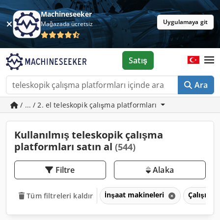
Machineseeker
Uygulamaya git
Mağazada ücretsiz
Satış
Ara
/ ... / 2. el teleskopik çalışma platformları
Kullanılmış teleskopik çalışma
platformları satın al
(544)
Filtre
Alaka
İnşaat makineleri
Çalışma p
Tüm filtreleri kaldır