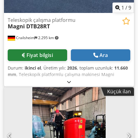
1
/
9
Teleskopik çalışma platformu
Magni
DTB28RT
Crailsheim
2.295 km
Fiyat bilgisi
Ara
Durum:
ikinci el
, Üretim yılı:
2026
, toplam uzunluk:
11.660
mm
, Teleskopik platformlu çalışma makinesi Magni
DTB28RT Motor: Dizel Cjdpfjzrzzkex Agkeha İmalat yılı:
2026 Çalışma yüksekliği (mm): 28.500
Küçük ilan