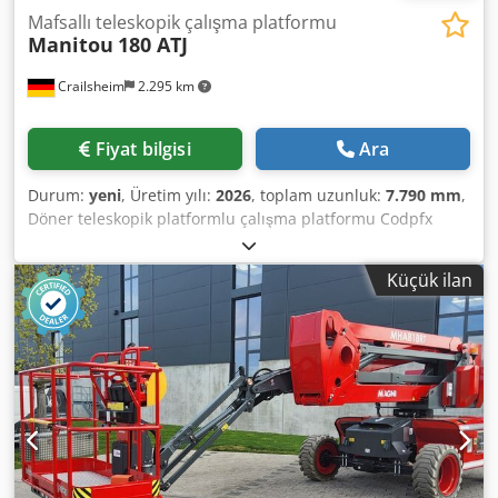
Mafsallı teleskopik çalışma platformu
Manitou
180 ATJ
Crailsheim
2.295 km
Fiyat bilgisi
Ara
Durum:
yeni
, Üretim yılı:
2026
, toplam uzunluk:
7.790 mm
,
Döner teleskopik platformlu çalışma platformu Codpfx
Ajzrp Hhogksha Manitou 180 ATJ Tahrik: Dizel İmalat yılı:
2026 Çalışma yüksekliği (mm): 18.190
Küçük ilan