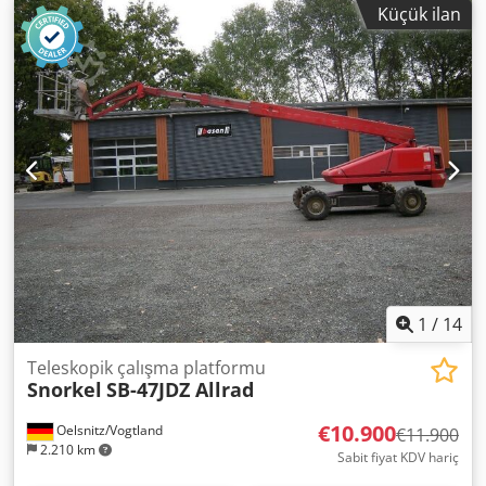
Küçük ilan
TB-50DZ, * Çalışma yüksekliği 17,4 m * Platform yüksekliği
15,4 m * Yan açıklık 12 m * İmalat yılı 2006 * Saat sayacı
6424 * 2 teleskopik, çelik konstrüksiyon * 3 silindirli Deutz
dizel motorla tahrik * 2 sürüş kademesi Chsdpjzcbdbefx
Agkja * Lastik boyutu 12-16,5 * Lastik diş derinliği 12-15
mm * Dingil mesafesi 2400 mm * Dingil formülü 4x4 *
Toplam ölçüler 7550 x 2450 x 2350 mm * Ağırlık 6432 kg *
Kaldırma kapasitesi 227 kg * Döner sepet * Çelik
konstrüksiyonlu sepet * Sepet ölçüleri (U x G x Y) 2340 x
550 x 1100 mm * Sepet ve zemin kontrolü * Jeneratör Daha
detaylı bilgiler ve ek resimler için talebinize göre
memnuniyetle yardımcı oluruz. Bu açıklama, bağlayıcı bir
teklif niteliği taşımamakta ve hatalar içerebilir. Tüm
bilgilerin doğruluğu garanti edilmez.
1
/
14
Teleskopik çalışma platformu
Snorkel
SB-47JDZ Allrad
€10.900
Oelsnitz/Vogtland
€11.900
2.210 km
Sabit fiyat KDV hariç