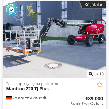
90°/90° · İç dönüş yarıçapı 2 m · dış dönüş yarıçapı 4,40 m ·
Küçük ilan
Sürüş hızı - taşıma modu: 4,90 km/saat · Seyahat hızı -
çalışma modu: 1 km/s · Tırmanma yeteneği: %40 · Çalışma
modunda izin verilen eğim: 4 ° · Vulkanize katı kauçuk
lastikler · Tahrik tekerlekleri (ön/arka): 2/2 · Direksiyon
simidi (ön/arka): 2/2 · Frenli tekerlekler/tekerlekler: 2/2 ·
Üretici / Motor Modeli: Yanmar - 3TNV88C-DMU · Motor
standardı: Aşama V · Anma yanmalı motor gücü / gücü:
36,20 Bg / 27,50 kW Csdjzrp Ifepfx Agksha · Zemin basıncı:
18,20 dan/cm2 · Hidrolik basınç: 400 bar · Hidrolik tank
kapasitesi: 94 l · Yakıt deposu kapasitesi: 72L · Ortam
gürültüsü (LwA): < 106 dB
1
/
10
Teleskopik çalışma platformu
Manitou
220 TJ Plus
€89.000
Crailsheim
2.295 km
Pazarlık Fiyatı KDV hariç