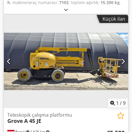
h
, makine/araç numarası:
7102
, toplam ağırlık:
15.200 kg
,
motor tipi: Dizel, üretici: Aichi Chodpfozcbduox Agkea
Küçük ilan
1
/
9
Teleskopik çalışma platformu
Grove
A 45 JE
Pomáz
1.625 km