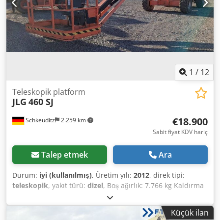
1
/
12
Teleskopik platform
JLG
460 SJ
€18.900
Schkeuditz
2.259 km
Sabit fiyat KDV hariç
Talep etmek
Ara
Durum:
iyi (kullanılmış)
, Üretim yılı:
2012
, direk tipi:
teleskopik
, yakıt türü:
dizel
, Boş ağırlık: 7.766 kg Kaldırma
kapasitesi: 230 kg Çalışma yüksekliği: 1.620 cm CE işareti:
var Teknik durumu: iyi Görünüm durumu: iyi Teslimat
Küçük ilan
koşulları: EXW Maksimum yatay erişim: 1340 m Daha fazla