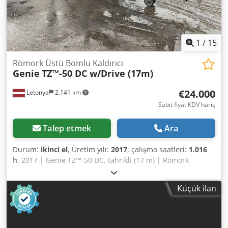
1
/
15
Römork Üstü Bomlu Kaldırıcı
Genie
TZ™-50 DC w/Drive (17m)
€24.000
Letonya
2.141 km
Sabit fiyat KDV hariç
Talep etmek
Ara
Durum:
ikinci el
, Üretim yılı:
2017
, çalışma saatleri:
1.016
h
, 2017 | Genie TZ™-50 DC, tahrikli (17 m) | Römork
üzerine monte edilmiş sepetli platform | 1016 saat 📍
Konum: Letonya 🚛 Hedefinize teslimat imkanı – Nakliye
Küçük ilan
maliyetini tahmin etmek için nakliye hesaplama aracımızı
kullanın! 💰 Şimdi 24.000 Euro'ya satın alın veya bir teklif
sunun. Uygun bir ücret karşılığında teslimatta ödeme
imkanı (onaya tabidir)* 👷‍♂️ Bağımsız bir uzman tarafından