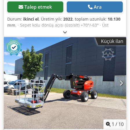
Talep etmek
Ara
Durum:
ikinci el
, Üretim yılı:
2022
, toplam uzunluk:
10.130
mm
, · Sepet kolu dönüş açısı (üst/alt) +70°/-63° · Üst
yapının 360° dönmesi · Çalışma sepeti dönüşü (sağ/sol)
90°/90° · İç dönüş yarıçapı 2 m · dış dönüş yarıçapı 4,40 m ·
Küçük ilan
Sürüş hızı - taşıma modu: 4,90 km/saat · Seyahat hızı -
çalışma modu: 1 km/s · Tırmanma yeteneği: %40 · Çalışma
modunda izin verilen eğim: 4 ° · Vulkanize katı kauçuk
lastikler · Tahrik tekerlekleri (ön/arka): 2/2 · Direksiyon
simidi (ön/arka): 2/2 Codpfx Agozrp H Uekeha · Frenli
tekerlekler/tekerlekler: 2/2 · Üretici / Motor Modeli: Yanmar
- 3TNV88C-DMU · Motor standardı: Aşama V · Anma
yanmalı motor gücü / gücü: 36,20 Bg / 27,50 kW · Zemin
basıncı: 18,20 dan/cm2 · Hidrolik basınç: 400 bar · Hidrolik
tank kapasitesi: 94 l · Yakıt deposu kapasitesi: 72L · Ortam
gürültüsü (LwA): < 106 dB
1
/
10