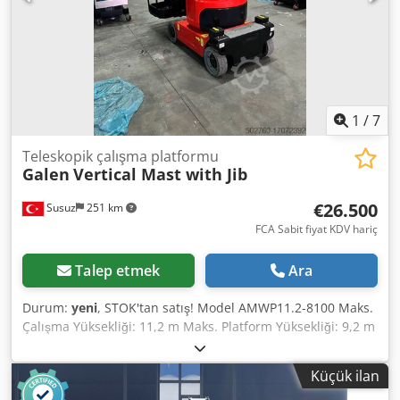
1
/
7
Teleskopik çalışma platformu
Galen
Vertical Mast with Jib
€26.500
Susuz
251 km
FCA Sabit fiyat KDV hariç
Talep etmek
Ara
Durum:
yeni
, STOK'tan satış! Model AMWP11.2-8100 Maks.
Çalışma Yüksekliği: 11,2 m Maks. Platform Yüksekliği: 9,2 m
Maks. Yatay Erişim: 3 m Yukarı ve Aşağı Yükseklik: 7,89 m
Korkuluk Yüksekliği: 1,1 m Toplam Uzunluk: 2,53 m Toplam
Küçük ilan
Genişlik: 1.0 m Toplam Yükseklik (İstiflenmiş): 1.99 m