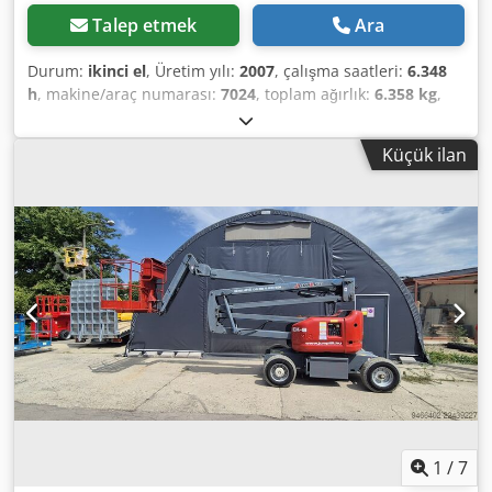
Talep etmek
Ara
Durum:
ikinci el
, Üretim yılı:
2007
, çalışma saatleri:
6.348
h
, makine/araç numarası:
7024
, toplam ağırlık:
6.358 kg
,
Teleskopik platformlu çalışma platformu, 4x4 dört çeker,
Snorkel tipi platform, AH 16 m Snorkel tipi platform, TB-
Küçük ilan
47JDZ, Çalışma yüksekliği 16,2 m Platform yüksekliği 14,2 m
Cjdpfx Agezcbdnokjha Yan açıklık 11,9 m Yapım yılı 2007
Saat sayacı 6348 2 teleskopik, çelik konstrüksiyon 4
silindirli Deutz dizel motorla tahrik 2 vites Lastik boyutu 12-
16,5 Desen derinliği 8-15 mm Dingil mesafesi 2460 mm
Dingil formülü 4x4 Genel boyutlar 8400 x 2450 x 2400 mm
Ağırlık 6358 kg Kaldırma kapasitesi 227 kg Dönen platform
Çelik konstrüksiyonlu platform Hidrolik platform kolu 1500
mm Platform boyutları (U x G x Y) 1520 x 760 x 1100 mm
Platform ve taban kontrolü Daha fazla bilgi ve ek resimler
için lütfen talep edin. Bu açıklama, bağlayıcı bir teklif teşkil
etmez ve hatalar içerebilir. Tüm bilgilerin doğruluğu
garanti edilmez.
1
/
7