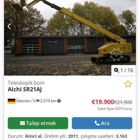
sürüş durumu:
100 yüzde
, renk:
kırmızı
, Makine
parkımızdan, 13,5 metre çalışma yüksekliğine sahip,
düzenli olarak bakımı yapılan bir makaslı platformlu
kaldırma makinesi satıyoruz. Sürekli ve düzenli bakımların
sayesinde makine mükemmel teknik durumda. Makinenin
satış fiyatına, müşterinin adına hazırlanmış güncel
inceleme raporları dahildir ve ayrıca akülerin durumu
hakkında da ayrıntılı bilgi veriyoruz. Makinenin ayrıntılı ve
kapsamlı teknik özelliklerini web sitemizde bulabilirsiniz.
Csdszp Hkrepfx Agkeha
1
/
16
Teleskopik bom
Aichi
SR21AJ
€19.900
Oelsnitz / V.
2.210 km
€21.900
Sabit fiyat KDV hariç
Talep etmek
Ara
Durum:
ikinci el
, Üretim yılı:
2011
, çalışma saatleri:
3.163