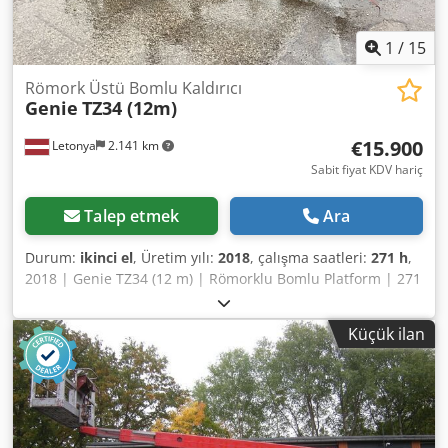
sunuyoruz; bunlar platformumuzda kolayca erişilebilir.
1
/
15
Römork Üstü Bomlu Kaldırıcı
Genie
TZ34 (12m)
€15.900
Letonya
2.141 km
Sabit fiyat KDV hariç
Talep etmek
Ara
Durum:
ikinci el
, Üretim yılı:
2018
, çalışma saatleri:
271 h
,
2018 | Genie TZ34 (12 m) | Römorklu Bomlu Platform | 271
saat 📍Konum: Letonya 🚛 Hedefinize teslimat mevcuttur –
Nakliye maliyetini tahmin etmek için nakliye hesaplama
Küçük ilan
aracımızı kullanın! 💰 Şimdi 15.900 Avro'ya satın alın veya
bir teklif sunun. Uygun bir ücret karşılığında teslimatta
ödeme seçeneği mevcuttur (onaya tabidir)* 👷‍♂️ Bağımsız bir
uzman tarafından incelendi 25 kontrol noktası, 25
onaylandı ✅ 0 eksiklik ℹ️ 0 harcama ⚠️ 📌 Uzmanın Yorumu:
Makinenin yaşı göz önüne alındığında, her şey olması