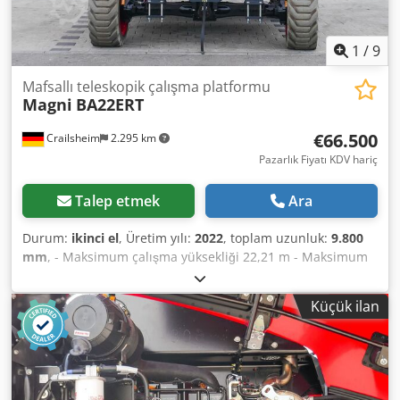
1
/
9
Mafsallı teleskopik çalışma platformu
Magni
BA22ERT
€66.500
Crailsheim
2.295 km
Pazarlık Fiyatı KDV hariç
Talep etmek
Ara
Durum:
ikinci el
, Üretim yılı:
2022
, toplam uzunluk:
9.800
mm
, - Maksimum çalışma yüksekliği 22,21 m - Maksimum
çalışma sepeti yüksekliği 18,28 m - Eklem noktası 8,13 m -
Maksimum menzil 10,69 m - Negatif rakım 1.263 m -
Küçük ilan
Negatif aralık 11,30 m - Maksimum yük kapasitesi 230 kg -
Maksimum tırmanma yeteneği (geri çekilmiş) %30 -
Maksimum eğim X -5° / Y -5° - Maksimum rüzgar hızı 12,5
m/s - Dönüş yarıçapı (dışarıda) 2,57 m - Dönüş yarıçapı (iç)
1,56 m - Üst taşıyıcı dönüş aralığı (sonsuz) 360° - Dikey JIB