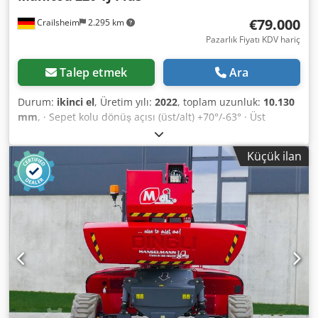
€79.000
Crailsheim
2.295 km
Pazarlık Fiyatı KDV hariç
Talep etmek
Ara
Durum:
ikinci el
, Üretim yılı:
2022
, toplam uzunluk:
10.130
mm
, · Sepet kolu dönüş açısı (üst/alt) +70°/-63° · Üst
yapının 360° dönmesi Chedpjzrp Irjfx Agkoa · Çalışma
sepeti dönüşü (sağ/sol) 90°/90° · İç dönüş yarıçapı 2 m · dış
Küçük ilan
dönüş yarıçapı 4,40 m · Sürüş hızı - taşıma modu: 4,90
km/saat · Seyahat hızı - çalışma modu: 1 km/s · Tırmanma
yeteneği: %40 · Çalışma modunda izin verilen eğim: 4 ° ·
Vulkanize katı kauçuk lastikler · Tahrik tekerlekleri
(ön/arka): 2/2 · Direksiyon simidi (ön/arka): 2/2 · Frenli
tekerlekler/tekerlekler: 2/2 · Üretici / Motor Modeli: Yanmar
- 3TNV88C-DMU · Motor standardı: Aşama V · Anma
yanmalı motor gücü / gücü: 36,20 Bg / 27,50 kW · Zemin
basıncı: 18,20 dan/cm2 · Hidrolik basınç: 400 bar · Hidrolik
tank kapasitesi: 94 l · Yakıt deposu kapasitesi: 72L · Ortam
gürültüsü (LwA): < 106 dB