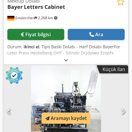
Mektup Dolabı
Bayer
Letters Cabinet
Emskirchen
2.268 km
Fiyat bilgisi
Ara
Durum:
ikinci el
, Tipo Baskı Dolabı - Harf Dolabı BayerFor
Leter Press Heidelberg OHT - Silindir Dcjdoiwu Ezopfx
Agfek Skype-Video ile Online-Video-İnspeksiyon
Ziyaretinizden çok memnun oluruz - daha fazla makine
Küçük ilan
stokta Hemen Kullanılabilir - İncelenebilir Stokta
Emskirchen / Nürnberg - Test edilebilir
Aramayı kaydet