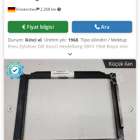
Emskirchen
2.268 km
Fiyat bilgisi
Ara
Durum:
ikinci el
, Üretim yılı:
1968
, Tipo silindiri / Mektup
Presi Zylidner DIE Kesici Heidelberg SBYıl 1968 Boyut min.
290 x 400mm Boyut maks. 640 x 890 mm Hız min. maks.
4.000 sph Dcjdpfxorkqi Uo Agfjk Delme basıncı: 60T Ağırlık
Küçük ilan
yaklaşık 6.200kg3Komplett mit Zubehör und
Schließrahmen / Aletler ve aksesuarlar ile komple çerçeve
dahil Skype-Video ile Online-Video-İnspeksiyon
Ziyaretinizden çok memnun oluruz - daha fazla makine
stokta Hemen Kullanılabilir - İncelenebilir Stokta
Emskirchen / Nürnberg - Test edilebilir