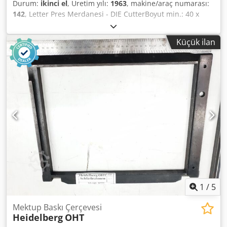
Durum:
ikinci el
, Üretim yılı:
1963
, makine/araç numarası:
142
, Letter Pres Merdanesi - DIE CutterBoyut min.: 40 x
70mm - maks. 260 x 380mm Hız min.: 2.200 sph - maks.
5.500 sph Dedpfx Agemi U Nmsfock Standart şase: 260 x
Küçük ilan
340mm İskelet kovalamacası: 260 x 350mmAletler ve
aksesuarlarla birlikte eksiksiz çerçeve dahildir Skype-Video
ile Online-Video-İnspeksiyon Ziyaretinizden çok memnun
oluruz - daha fazla makine stokta Hemen Kullanılabilir -
İncelenebilir Stokta Emskirchen / Nürnberg - Test edilebilir
1
/
5
Mektup Baskı Çerçevesi
Heidelberg
OHT