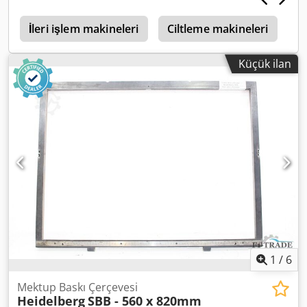
Çevrimiçi Video İncelemesi - MS Zoom - Telegram Stokta
p
Emskirchen/Nürnberg - Hemen teslim - Test edilebilir
İleri işlem makineleri
Ciltleme makineleri
H
Küçük ilan
1
/
6
Mektup Baskı Çerçevesi
Heidelberg
SBB - 560 x 820mm