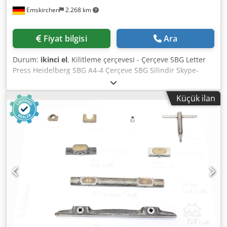
Emskirchen
2.268 km
Fiyat bilgisi
Ara
Durum:
ikinci el
, Kilitleme çerçevesi - Çerçeve SBG Letter
Press Heidelberg SBG A4-4 Çerçeve SBG Silindir Skype-
Video ile Online-Video-İnspeksiyon Ziyaretinizden çok
memnun oluruz - daha fazla makine stokta Hemen
Küçük ilan
Kullanılabilir - İncelenebilir Stokta Emskirchen / Nürnberg -
Test edilebilir Djdpfx Ajrffm Togfjck