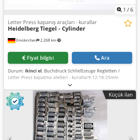
1
/
6
Letter Press kapanış araçları - kurallar
Heidelberg
Tiegel - Cylinder
Emskirchen
2.268 km
Fiyat bilgisi
Ara
Durum:
ikinci el
, Buchdruck Schließzeuge Regletten /
Letter Press kapatma aletleri - kurallar9-12-18-25mm
genişliklerde ve 5-7,5-10-12-15-18-20-25-30 uzunluklarda
kapatma aletleri Kama somunu Kama sırt VidaReglettes,
Küçük ilan
kurşun anahtarlar Skype-Video ile Online-Video-
İnspeksiyon Ziyaretinizden çok memnun oluruz - daha
fazla makine stokta Hemen Kullanılabilir - İncelenebilir
Stokta Emskirchen / Nürnberg - Test edilebilir
Dcjdporffnfefx Agfsk