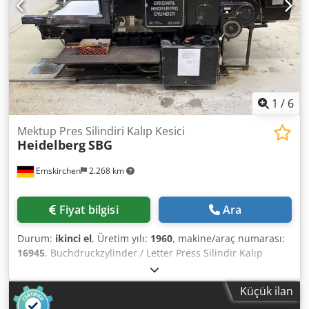
1
/
6
Mektup Pres Silindiri Kalıp Kesici
Heidelberg
SBG
Emskirchen
2.268 km
Fiyat bilgisi
Ara
Durum:
ikinci el
, Üretim yılı:
1960
, makine/araç numarası:
16945
, Buchdruckzylinder / Letter Press Silindir Kalıp
Kesici Heidelberg SBGYıl 1960 - Seri No. 16945 Min. boyut:
210 x 280 mm Boyut maks.: 560 x 7700mm Dcodpfx
Küçük ilan
Aerttuhjgfok Hız min. maks. 4.000 sph Delme basıncı: 60T