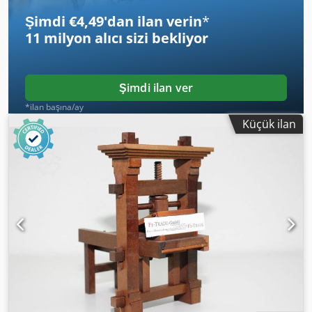
Şimdi €4,49'dan ilan verin
*
11 milyon alıcı
sizi bekliyor
Şimdi ilan ver
*ilan başına/ay
Küçük ilan