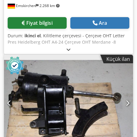
Emskirchen
2.268 km
Fiyat bilgisi
Ara
Durum:
ikinci el
, Kilitleme çerçevesi - Çerçeve OHT Letter
Pres Heidelberg OHT A4-24 Çerçeve OHT Merdane -8
Çerçeve KS Silindir Dcsdpfxorffmze Agfek -1 Çerçeve KSB
Silindir -2 Çerçeve S Silindir -4 Çerçeve SBG Silindir -1
Küçük ilan
Çerçeve Adast GP Merdane Skype-Video ile Online-Video-
İnspeksiyon Ziyaretinizden çok memnun oluruz - daha
fazla makine stokta Hemen Kullanılabilir - İncelenebilir
Stokta Emskirchen / Nürnberg - Test edilebilir