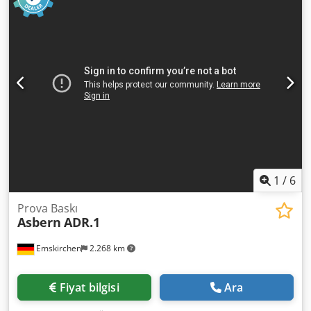
Emskirchen / Nürnberg - Test edilebilir
1
/
6
Prova Baskı
Asbern
ADR.1
Emskirchen
2.268 km
Fiyat bilgisi
Ara