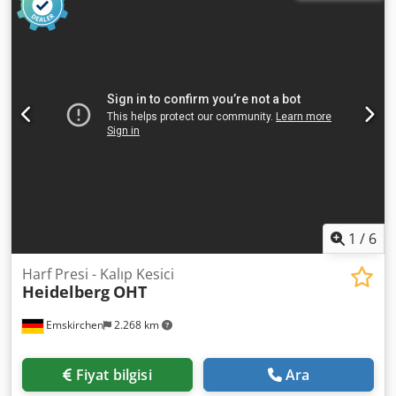
Ayhrsgfeck İskelet kovalamacası: 260 x 350mmKomplett mit
Zubehör und Schließrahmen / Aletler ve aksesuarlarla
birlikte komple çerçeve Skype-Video ile Online-Video-
İnspeksiyon Ziyaretinizden çok memnun oluruz - daha
fazla makine stokta Hemen Kullanılabilir - İncelenebilir
Stokta Emskirchen / Nürnberg - Test edilebilir
1
/
6
Harf Presi - Kalıp Kesici
Heidelberg
OHT
Emskirchen
2.268 km
Fiyat bilgisi
Ara