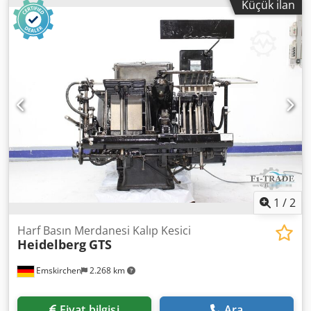
Küçük ilan
birimleri OHT) Skype-Video ile Online-Video-İnspeksiyon
Ziyaretinizden çok memnun oluruz - daha fazla makine
stokta Hemen Kullanılabilir - İncelenebilir Dcjdpfx
Agsrffnmefjk Stokta Emskirchen / Nürnberg - Test edilebilir
1
/
2
Harf Basın Merdanesi Kalıp Kesici
Heidelberg
GTS
Emskirchen
2.268 km
Fiyat bilgisi
Ara