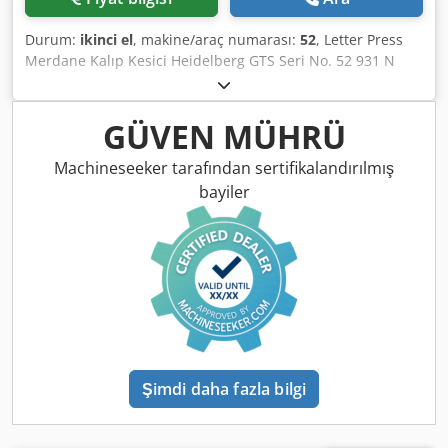
Durum:
ikinci el
, makine/araç numarası:
52
, Letter Press
Merdane Kalıp Kesici Heidelberg GTS Seri No. 52 931 N
Min. boyut: 85 x 102mm Boyut maks.: 340 x 460mm Hız
min. min.: 1.500 sph - maks. 4.000 sph Delme basıncı: 60T
Ağırlık yaklaşık 2250kg Komplett mit Zubehör und
GÜVEN MÜHRÜ
Schließrahmen / Aletler ve aksesuarlar ile komple çerçeve
dahil Skype-Video ile Online-Video-İnspeksiyon
Machineseeker tarafından sertifikalandırılmış
Ziyaretinizden çok memnun oluruz - daha fazla makine
bayiler
stokta Hemen Kullanılabilir - İncelenebilir Stokta
Emskirchen / Nürnberg - Test edilebilir Dsdpfx Agsun
Dxwsfjck
Şimdi daha fazla bilgi