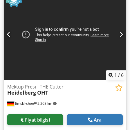
Ağırlık yaklaşık 5.0800kg3Komplett mit Zubehör und
Schließrahmen / Aletler ve aksesuarlar ile komple çerçeve
dahil Skype-Video ile Online-Video-İnspeksiyon
Ziyaretinizden çok memnun oluruz - daha fazla makine
stokta Hemen Kullanılabilir - İncelenebilir Stokta
Emskirchen / Nürnberg - Test edilebilir
1
/
6
Mektup Presi - THE Cutter
Heidelberg
OHT
Emskirchen
2.268 km
Fiyat bilgisi
Ara