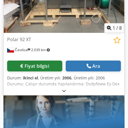
1
/
8
Polar 92 XT
Čestlice
2.039 km
Fiyat bilgisi
Ara
Durum:
ikinci el
, Üretim yılı:
2006
, Üretim yılı: 2006
Durumu: Çalışır durumda Yapılandırma: Dsdpfeww Ey Dex
Agfeck - Hava tablaları - Yan tablalar - Güvenlik ışıklı
bariyerler - Makineye 2 adet yedek bıçak dahildir
(makineyle birlikte toplam 3 bıçak) Özellikler: - Genişlik: 92