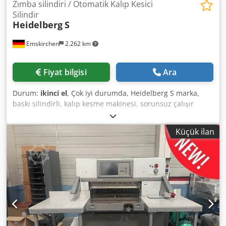
Zımba silindiri / Otomatik Kalıp Kesici
Silindir
Heidelberg
S
Emskirchen
2.262 km
Fiyat bilgisi
Ara
Durum:
ikinci el
, Çok iyi durumda, Heidelberg S marka,
baskı silindirli, kalıp kesme makinesi, sorunsuz çalışır
durumda. Dsdpfxozna S Hs Agfjck Kalıp kesme silindiri /
Otomatik kalıp kesme silindiri Heidelberg S Seri numarası:
Küçük ilan
13934 Maksimum boyut: 540 x 720 mm
Minimum/maksimum hız: 4.000 devir/dakika Kesme
basıncı: 60 ton Ağırlık: Yaklaşık 5.000 kg Baskı ünitesiyle
birlikte Tüm aksesuarları ve çerçevesiyle birlikte
WhatsApp, MS Zoom veya Telegram üzerinden çevrimiçi
video incelemesi yapılabilir. Emskirchen/Nürnberg'de
stokta, hemen teslim edilebilir, test edilebilir.