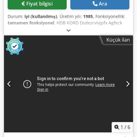
Fiyat bilgisi
Ara
Durum:
iyi (kullanılmış)
, Üretim yılı:
1985
, Fonksiyonellik:
tamamen fonksiyonel
, HDB KORD Dsdezrvivjpfx Agfeck
İmalat Yılı: 1985 Standart Donanım
Küçük ilan
1
/
6