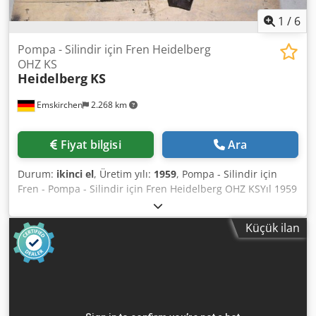
1
/
6
Pompa - Silindir için Fren Heidelberg
OHZ KS
Heidelberg
KS
Emskirchen
2.268 km
Fiyat bilgisi
Ara
Durum:
ikinci el
, Üretim yılı:
1959
, Pompa - Silindir için
Fren - Pompa - Silindir için Fren Heidelberg OHZ KSYıl 1959
Skype-Video ile Online-Video-İnspeksiyon Ziyaretinizden
çok memnun oluruz - daha fazla makine stokta Hemen
Küçük ilan
Kullanılabilir - İncelenebilir Dcedsrffnqjpfx Agfsk Stokta
Emskirchen / Nürnberg - Test edilebilir