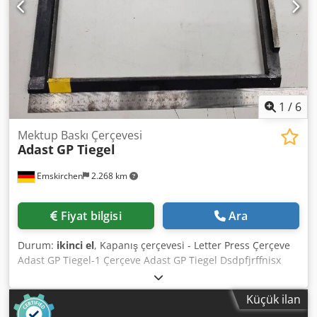
1
/
6
Mektup Baskı Çerçevesi
Adast
GP Tiegel
Emskirchen
2.268 km
Fiyat bilgisi
Ara
Durum:
ikinci el
, Kapanış çerçevesi - Letter Press Çerçeve
Adast GP Tiegel-1 Çerçeve Adast GP Tiegel Dsdpfjrffnisx
Agfock Skype-Video ile Online-Video-İnspeksiyon
Ziyaretinizden çok memnun oluruz - daha fazla makine
Küçük ilan
stokta Hemen Kullanılabilir - İncelenebilir Stokta