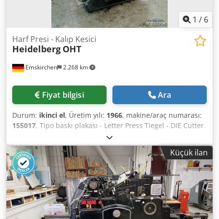
1
/
6
Harf Presi - Kalıp Kesici
Heidelberg
OHT
Emskirchen
2.268 km
Fiyat bilgisi
Ara
Durum:
ikinci el
, Üretim yılı:
1966
, makine/araç numarası:
155017
, Tipo baskı plakası - Letter Press Tiegel - DIE Cutter
Heidelberg OHTYear 1966 - Serial-No. 155017 N Boyut
min.: 40 x 70mm - maks. 260 x 380mm Hız min.: 2.200 sph -
Küçük ilan
maks. 5.500 sph Djdpfx Ajh Axiqsgfsck Standart şase: 260 x
340mm İskelet kovalamacası: 260 x 350mmKomplett mit
Zubehör und Schließrahmen / Aletler ve aksesuarlarla
birlikte komple çerçeve Skype-Video ile Online-Video-
İnspeksiyon Ziyaretinizden çok memnun oluruz - daha
fazla makine stokta Hemen Kullanılabilir - İncelenebilir
Stokta Emskirchen / Nürnberg - Test edilebilir