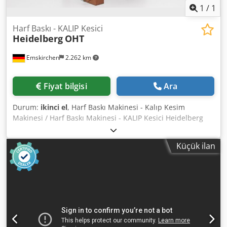
1
/
1
Harf Baskı - KALIP Kesici
Heidelberg
OHT
Emskirchen
2.262 km
Fiyat bilgisi
Ara
Durum:
ikinci el
, Harf Baskı Makinesi - Kalıp Kesim
Makinesi / Harf Baskı Makinesi - KALIP Kesici Heidelberg
OHT Yıl 1983 - Seri No. 194543 Dodjv Hw Hiopfx Agfjck
Boyut min.: 40 x 70mm - maks. 260 x 380mm Hız min.:
Küçük ilan
2.200 sph - max. 5.500 sph Standart kovalamaca: 260 x
340mm İskelet kovalamaca: 260 x 350mm Aletler ve
aksesuarlarla birlikte çerçeve dahildir WhatsApp ile
Çevrimiçi Video İncelemesi - MS Zoom - Telegram Stokta
Emskirchen/Nuremberg - Hemen teslim - Test edilebilir