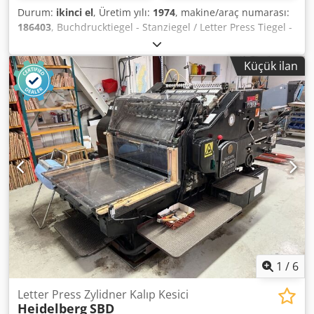
Durum:
ikinci el
, Üretim yılı:
1974
, makine/araç numarası:
186403
, Buchdrucktiegel - Stanziegel / Letter Press Tiegel -
DIE Cutter Heidelberg OHT Yıl 1974 - Seri No. 186 403 N
Boyut min.: 40 x 70mm - maks. 260 x 380mm Hız min.:
Küçük ilan
2.200 sph - maks. 5.500 sph Standart şase: 260 x 340mm
İskelet kovalamacası: 260 x 350mm Komplett mit Zubehör
und Schließrahmen / Aletler ve aksesuarlarla birlikte
komple çerçeve Dcjdjh Eg Tbopfx Agfek Skype-Video ile
Online-Video-İnspeksiyon Ziyaretinizden çok memnun
oluruz - daha fazla makine stokta Hemen Kullanılabilir -
İncelenebilir Stokta Emskirchen / Nürnberg - Test edilebilir
1
/
6
Letter Press Zylidner Kalıp Kesici
Heidelberg
SBD