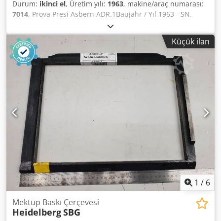
Durum:
ikinci el
, Üretim yılı:
1963
, makine/araç numarası:
7014
, Prova Presi Asbern ADR.1Baujahr / Yıl 1963 - SN.
7014 Format / Boyut maks. 400 x 550 mm Aufzugsstärke /
Kaldırma gücü 1,2mm Skype-Video ile Online-Video-
Küçük ilan
İnspeksiyon Ziyaretinizden çok memnun oluruz - daha
fazla makine stokta Hemen Kullanılabilir - İncelenebilir
Dcsdpfx Agertn Sgefjk Stokta Emskirchen / Nürnberg - Test
edilebilir
1
/
6
Mektup Baskı Çerçevesi
Heidelberg
SBG