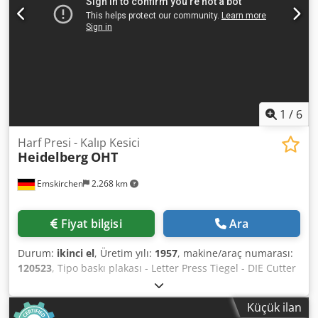
1
/
6
Harf Presi - Kalıp Kesici
Heidelberg
OHT
Emskirchen
2.268 km
Fiyat bilgisi
Ara
Durum:
ikinci el
, Üretim yılı:
1957
, makine/araç numarası:
120523
, Tipo baskı plakası - Letter Press Tiegel - DIE Cutter
Heidelberg OHTYıl 1957 - Seri No. 120523N Boyut min.: 40
x 70mm - maks. 260 x 380mm Hız min.: 2.200 sph - maks.
Küçük ilan
5.500 sph Standart şase: 260 x 340mm Djdpfx Aoh