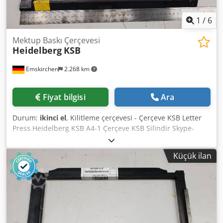
1
/
6
Mektup Baskı Çerçevesi
Heidelberg
KSB
Emskirchen
2.268 km
Fiyat bilgisi
Ara
Durum:
ikinci el
, Kilitleme çerçevesi - Çerçeve KSB Letter
Press Heidelberg KSB A4-1 Çerçeve KSB Silindir Skype-
Video ile Online-Video-İnspeksiyon Dcedporffmwefx Agfsk
Ziyaretinizden çok memnun oluruz - daha fazla makine
Küçük ilan
stokta Hemen Kullanılabilir - İncelenebilir Stokta
Emskirchen / Nürnberg - Test edilebilir