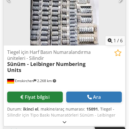
1
/
6
Tiegel için Harf Basın Numaralandırma
üniteleri - Silindir
Sünüm - Leibinger
Numbering
Units
Emskirchen
2.268 km
Fiyat bilgisi
Ara
Durum:
ikinci el
, makine/araç numarası:
15091
, Tiegel -
Silindir için Tipo Baskı Numaratörleri Sünüm - Leibinger
NumaratörleriTiegel - Silindir için Tipo Baskı Numaratörleri
Çeşitli aksesuarlar + yedek parçalar (Numaralandırma