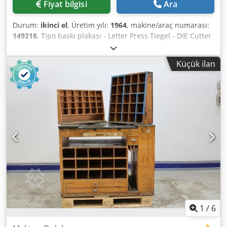
Fiyat bilgisi
Ara
Durum:
ikinci el
, Üretim yılı:
1964
, makine/araç numarası:
149218
, Tipo baskı plakası - Letter Press Tiegel - DIE Cutter
Heidelberg OHTYear 1964 - Serial-No. 149218 N Boyut
min.: 40 x 70mm - maks. 260 x 380mm Hız min.: 2.200 sph -
Küçük ilan
maks. 5.500 sph Standart şase: 260 x 340mm İskelet
kovalamacası: 260 x 350mmKomplett mit Zubehör und
Schließrahmen / Aletler ve aksesuarlarla birlikte komple
çerçeve Skype-Video ile Online-Video-İnspeksiyon
Ziyaretinizden çok memnun oluruz - daha fazla makine
stokta Hemen Kullanılabilir - İncelenebilir Stokta
Emskirchen / Nürnberg - Test edilebilir Dcedoh Eg Tfjpfx
Agfok
1
/
6