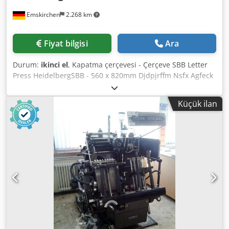
Emskirchen
2.268 km
Fiyat bilgisi
Ara
Durum:
ikinci el
, Kapatma çerçevesi - Çerçeve SBB Letter
Press HeidelbergSBB - 560 x 820mm Djdpjrffm Nsfx Agfeck
Skype-Video ile Online-Video-İnspeksiyon Ziyaretinizden
çok memnun oluruz - daha fazla makine stokta Hemen
Küçük ilan
Kullanılabilir - İncelenebilir Stokta Emskirchen / Nürnberg -
Test edilebilir