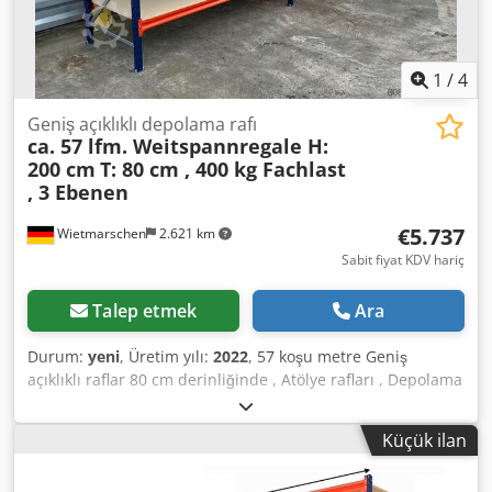
Fiyat : 5885,00 € net artı yasal olarak geçerli KDV. KDV'nin
gösterildiği bir fatura alacaksınız. Nakliye : Talep üzerine,
teslimat ortak nakliye şirketimiz tarafından
gerçekleştirilebilir, bunun için maliyetler posta koduna
1
/
4
bağlıdır. Montaj : Gerekirse, eğitimli personelimiz iş
ekipmanınızın profesyonel montajı ve demontajı
Geniş açıklıklı depolama rafı
ca. 57 lfm. Weitspannregale H:
konusunda size yardımcı olmaktan mutluluk duyacaktır.
200 cm
T: 80 cm , 400 kg Fachlast
Bizim tavsiyemiz : Neye ihtiyacınız olduğunu bize bildirin...
, 3 Ebenen
Planlama ve siparişten kuruluma kadar projelerinizi
gerçekleştirmenize yardımcı olmaktan mutluluk duyacağız.
€5.737
Wietmarschen
2.621 km
Sabit fiyat KDV hariç
Talep etmek
Ara
Durum:
yeni
, Üretim yılı:
2022
, 57 koşu metre Geniş
açıklıklı raflar 80 cm derinliğinde , Atölye rafları , Depolama
rafları , Büyük raflar , Manuel depolama , Raflar , Küçük
parça depolama Veriler : - Yükseklik : yaklaşık 200 cm -
Küçük ilan
Derinlik : yaklaşık 80 cm Dodpfezrvulox Akijck - Uzunluk :
yaklaşık 57 koşu metre Raf teklifi şunlardan oluşur: - 031 x