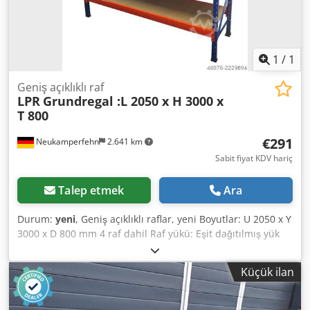
1
/
1
Geniş açıklıklı raf
LPR
Grundregal :L 2050 x H 3000 x
T 800
€291
Neukamperfehn
2.641 km
Sabit fiyat KDV hariç
Talep etmek
Ara
Durum:
yeni
, Geniş açıklıklı raflar, yeni Boyutlar: U 2050 x Y
3000 x D 800 mm 4 raf dahil Raf yükü: Eşit dağıtılmış yük
ile ~ 300 kg #-#-#-#-#-#-#-#-#-#-#-#-#-#-#-#-#-# Temel
raflar şunlardan oluşur: 2x raf dikmesi, 800x3000mm
Küçük ilan
demonte, çapraz ve diyagonal destekler dahil, plasti̇k
taban plakalari 8x çapraz çubuk 1950 mm, kilitleme pimleri
dahil 4x raf yaklaşık 1930x745mm, Dcsdpfscfbyhox Akiek