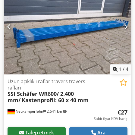
Kalınlık: 22 mm
1
/
4
Uzun açıklıklı raflar travers travers
rafları
SSI Schäfer WR600/ 2.400
mm/
Kastenprofil: 60 x 40 mm
€27
Neukamperfehn
2.641 km
Sabit fiyat KDV hariç
Talep etmek
Ara