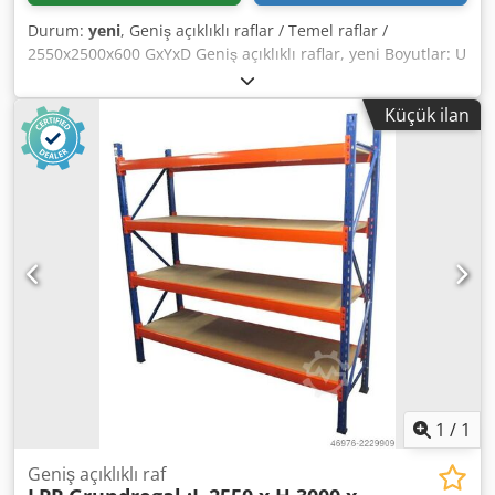
Durum:
yeni
, Geniş açıklıklı raflar / Temel raflar /
2550x2500x600 GxYxD Geniş açıklıklı raflar, yeni Boyutlar: U
2550 x Y 2500 x D 600 mm 4 raf dahil Raf yükü: Eşit
dağıtılmış yük ile ~ 250 kg #-#-#-#-#-#-#-#-#-#-#-#-#-#-#-
Küçük ilan
#-#-# Temel raflar şunlardan oluşur: 2x raf dikmesi,
600x2500mm demonte, çapraz ve diyagonal destekler
dahil, plasti̇k taban plakalari Dcedpfocfbzcjx Akiok 8x
çapraz çubuk 2450mm, kilitleme pimleri dahil 4x raf
2430x545mm, Kalınlık: 22 mm
1
/
1
Geniş açıklıklı raf