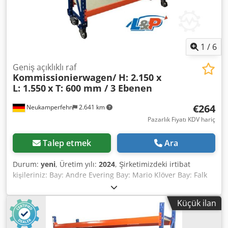
1
/
6
Geniş açıklıklı raf
Kommissionierwagen/ H: 2.150 x
L: 1.550
x T: 600 mm / 3 Ebenen
€264
Neukamperfehn
2.641 km
Pazarlık Fiyatı KDV hariç
Talep etmek
Ara
Durum:
yeni
, Üretim yılı:
2024
, Şirketimizdeki irtibat
kişileriniz: Bay: Andre Evering Bay: Mario Klöver Bay: Falk
Deutsch Raf arabası için teknik veriler: Üretici: LPR Tip: 600
01x Raf arabası, yeni Malzeme rengi: mavi / turuncu
Küçük ilan
Tekerlekler dahil toplam yükseklik: 2.150 mm Toplam
genişlik: 1.550 mm Toplam derinlik: 600 mm Seviye sayısı: