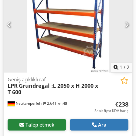
1940x745mm , kalınlık: 22-25 mm Dodpfx Akocfby Rjijck
1
/
2
Geniş açıklıklı raf
LPR
Grundregal :L 2050 x H 2000 x
T 600
€238
Neukamperfehn
2.641 km
Sabit fiyat KDV hariç
Talep etmek
Ara