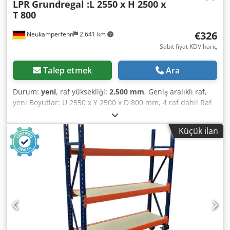
LPR
Grundregal :L 2550 x H 2500 x
T 800
€326
Neukamperfehn
2.641 km
Sabit fiyat KDV hariç
Talep etmek
Ara
Durum:
yeni
, raf yüksekliği:
2.500 mm
, Geniş aralıklı raf,
yeni Boyutlar: U 2550 x Y 2500 x D 800 mm, 4 raf dahil Raf
yükü: ~ 250 kg eşit olarak dağıtılmış yük ile # - # - # - # - # -
# - # - # - # - # - # - # - # - # - # - # - # - # Aşağıdakilerden
Küçük ilan
oluşan temel raf: 2x raf sehpası, 800x2500mm demonte,
çapraz ve diyagonal destekler dahil, plastik taban plakaları
8x traversler 2450mm, Sabitleme pimleri dahil 4x raflar
2430x745mm, kalınlık : 22 mm Djdpfx Akecfby Tsiock