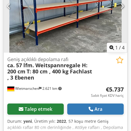
kadar projelerinizi gerçekleştirmenize yardımcı olmaktan
mutluluk duyacağız.
1
/
4
Geniş açıklıklı depolama rafı
ca. 57 lfm. Weitspannregale H:
200 cm
T: 80 cm , 400 kg Fachlast
, 3 Ebenen
€5.737
Wietmarschen
2.621 km
Sabit fiyat KDV hariç
Talep etmek
Ara
Durum:
yeni
, Üretim yılı:
2022
, 57 koşu metre Geniş
açıklıklı raflar 80 cm derinliğinde , Atölye rafları , Depolama