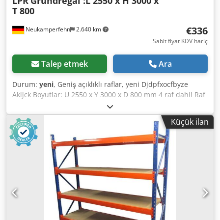
LPR
Grundregal :L 2550 x H 3000 x
T 800
€336
Neukamperfehn
2.640 km
Sabit fiyat KDV hariç
Talep etmek
Ara
Durum:
yeni
, Geniş açıklıklı raflar, yeni Djdpfxocfbyze
Akijck Boyutlar: U 2550 x Y 3000 x D 800 mm 4 raf dahil Raf
yükü: Eşit dağıtılmış yük ile ~ 250 kg #-#-#-#-#-#-#-#-#-#-#-
#-#-#-#-#-#-# Temel raflar şunlardan oluşur: 2x raf
Küçük ilan
dikmesi, 800x3000mm demonte, çapraz ve diyagonal
destekler dahil, plasti̇k taban plakalari 8x çapraz çubuk
2450mm, kilitleme pimleri dahil 4x raf 2430x745mm,
Kalınlık: 22 mm