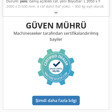
Durum:
yeni
, Geniş açıklıklı raf, yeni Boyutlar: L 2050 x Y
2000 x D 600 mm, 4 raf dahil Raf yükü: ~ 300 kg eşit olarak
dağıtılmış yük ile # - # - # - # - # - # - # - # - # - # - # - # - #
- # - # - # - # - # Temel raf şunlardan oluşur: 2x raf
sehpası, 600x2000mm demonte değil, çapraz ve diyagonal
GÜVEN MÜHRÜ
destekler dahil, plastik taban plakaları 8x traversler 1950
mm, Kilitleme pimleri dahil 4x raflar yaklaşık 1940x545mm
Machineseeker tarafından sertifikalandırılmış
, kalınlık: 22 mm Djdpfxjcfb Abj Akiock
bayiler
Şimdi daha fazla bilgi