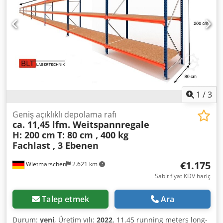
tarafından gerçekleştirilir, bunun için maliyetler posta
koduna bağlıdır. Montaj : Gerekirse, eğitimli personelimiz
iş ekipmanınızın profesyonel montajı ve demontajı
konusunda size yardımcı olmaktan mutluluk duyacaktır.
Bizim tavsiyemiz : Neye ihtiyacınız olduğunu bize bildirin...
Planlama ve siparişten kuruluma kadar projelerinizi
gerçekleştirmenize yardımcı olmaktan mutluluk duyacağız.
1
/
3
Geniş açıklıklı depolama rafı
ca. 11,45 lfm. Weitspannregale
H: 200 cm
T: 80 cm , 400 kg
Fachlast , 3 Ebenen
€1.175
Wietmarschen
2.621 km
Sabit fiyat KDV hariç
Talep etmek
Ara
Durum:
yeni
, Üretim yılı:
2022
, 11.45 running meters long-