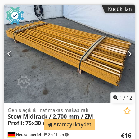
Küçük ilan
1
/
12
Geniş açıklıklı raf makas makas rafı
Stow Midirack / 2.700 mm / ZM
Profil:
75x30 mm / gelb
Aramayı kaydet
€16
Neukamperfehn
2.641 km