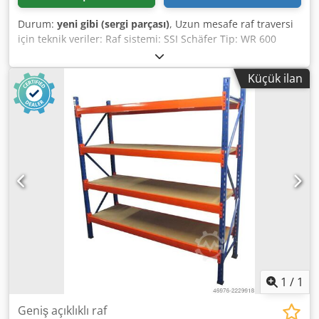
Durum:
yeni gibi (sergi parçası)
, Uzun mesafe raf traversi
için teknik veriler: Raf sistemi: SSI Schäfer Tip: WR 600
Teslimat kapsamına şunlar dahildir: 01x uzun raf traversi,
ikinci seçim Malzeme rengi: RAL 5010 enziyan mavisi Kutu
Küçük ilan
profili: 60 x 40 x 1,25 mm Travers tipi: TR4-240-064-25CEL
QV71|71| 3 net genişlik: 2.400 mm 02x kilitleme pimleri,
kullanılan versiyon: kompl. Galvanizli Yan elemanları
istenmeden kaldırmaya karşı emniyete almak için Ürün
hakkında genel bilgi: Bu ürün sadece koleksiyon için
mevcuttur. Bunun ötesinde istenen herhangi bir nakliye
veya sevkiyat, teslimat yeri veya teslimat kapsamına bağlı
olarak bizden ayrıca talep edilebilecek ek maliyetlerle
ilişkilidir. Dcedpohtippofx Akiok
1
/
1
Geniş açıklıklı raf