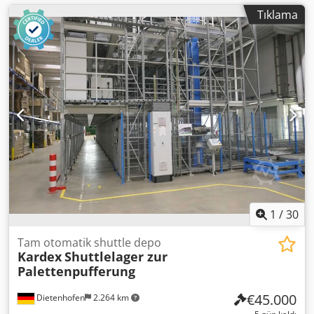
Tıklama
1
/
30
Tam otomatik shuttle depo
Kardex
Shuttlelager zur
Palettenpufferung
€45.000
Dietenhofen
2.264 km