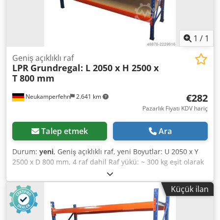
1
/
1
Geniş açıklıklı raf
LPR
Grundregal: L 2050 x H 2500 x
T 800 mm
€282
Neukamperfehn
2.641 km
Pazarlık Fiyatı KDV hariç
Talep etmek
Ara
Durum:
yeni
, Geniş açıklıklı raf, yeni Boyutlar: U 2050 x Y
2500 x D 800 mm, 4 raf dahil Raf yükü: ~ 300 kg eşit olarak
dağıtılmış yük ile # - # - # - # - # - # - # - # - # - # - # - # - #
- # - # - # - # - # Aşağıdakilerden oluşan temel raf: 2x raf
Küçük ilan
sehpası, 800x2500mm demonte, çapraz ve diyagonal
destekler dahil, plastik ayak plakaları 8x 1950 mm
traversler, Sabitleme pimleri dahil 4x raflar yaklaşık