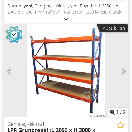
sistemleri için görsel denetim - Kendi araç filomuz ile
Durum:
yeni
, Geniş açıklıklı raf, yeni Boyutlar: L 2550 x Y
teslimat (boşaltma olmadan)
2000 x D 600 mm 4 raf dahil Raf yükü: ~ 250 kg eşit olarak
dağıtılmış yük # - # - # - # - # - # - # - # - # - # - # - # - # - #
- # - # - # - # Aşağıdakilerden oluşan temel raf: 2x raf
Küçük ilan
sehpası, 600x2000mm demonte, çapraz ve diyagonal
destekler dahil, plastik taban plakaları 8x traversler
2450mm, Sabitleme pimleri dahil 4x raflar 2440x545mm,
kalınlık : 22 mm Djdpfxocfb Als Akieck
1
/
2
Geniş açıklıklı raf
LPR
Grundregal :L 2050 x H 3000 x