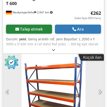
T 600
€262
Neukamperfehn
2.641 km
Sabit fiyat KDV hariç
Talep etmek
Ara
Durum:
yeni
, Geniş aralıklı raf, yeni Boyutlar: L 2050 x Y
3000 x D 600 mm 4 raf dahil Raf yükü: ~ 300 kg eşit olarak
dağıtılmış yük # - # - # - # - # - # - # - # - # - # - # - # - # - #
- # - # - # - # Aşağıdakilerden oluşan temel raf: 2x raf
Küçük ilan
sehpası, 600x3000mm demonte, çapraz ve diyagonal
destekler dahil, plastik ayak plakaları 8x 1950 mm
traversler, Kilitleme pimleri dahil 4x raflar yaklaşık
1940x545mm , kalınlık: 22 mm Dedpfx Ajcfbx Iekieck