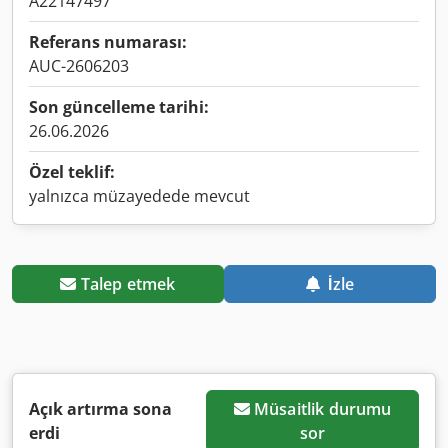
A22147497
Referans numarası:
AUC-2606203
Son güncelleme tarihi:
26.06.2026
Özel teklif:
yalnızca müzayedede mevcut
Talep etmek
İzle
Açık artırma sona
Müsaitlik durumu
erdi
sor