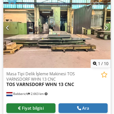
1
/
10
Masa Tipi Delik İşleme Makinesi TOS
VARNSDORF WHN 13 CNC
TOS VARNSDORF
WHN 13 CNC
Babberich
2.663 km
Fiyat bilgisi
Ara