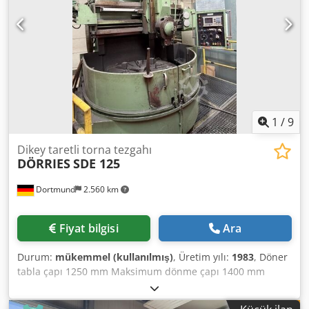
1
/
9
Dikey taretli torna tezgahı
DÖRRIES
SDE 125
Dortmund
2.560 km
Fiyat bilgisi
Ara
Durum:
mükemmel (kullanılmış)
, Üretim yılı:
1983
, Döner
tabla çapı 1250 mm Maksimum dönme çapı 1400 mm
Maksimum dönme yüksekliği 1160 mm Maksimum sürgü
stroku, dikey / yatay 755 / 840 mm Masa yük kapasitesi