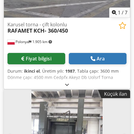
1
/
7
Karusel torna - çift kolonlu
RAFAMET
KCH- 360/450
Polonya
1.905 km
Fiyat bilgisi
Ara
Durum:
ikinci el
, Üretim yılı:
1987
, Tabla çapı: 3600 mm
Dönme çapı: 4500 mm Cedpfx Akeyz Db Uolsrf Torna
yüksekliği: 1850 mm Devir aralığı: 0,6-50 devir/dakika
Makine ağırlığı yaklaşık 72 t Kullanılmış konvansiyonel
Küçük ilan
karusel torna, çift kolonlu - Dijital gösterge - Çift kolon - 2x
ram - Hareketli en travers - Tabla kenarında ek (4’lü) takım
tutucu