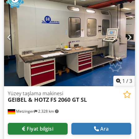
250 x 250 mm Talaş konveyörü Sis emme ünitesi Soğutma
sistemi Teknik veriler üretici veya işletmeci tarafından
sağlanmış olup, tarafımızca bağlayıcı değildir. Ara satış
hakkı saklıdır; yalnızca genel iş ve satış şartlarımız
geçerlidir. Hakkımızda 400’ün üzerinde kendi
makinelerimiz stokta Crodpfsyqt Hdjx Aklsf 15.000 m²’den
fazla depolama alanı, 70 t vinç kapasitesi 10.000’den fazla
atölyeniz için aksesuar Makinenizi, üretim hattınızı veya iş
yerinizi satmak mı istiyorsunuz? Bize ulaşmanız yeterli.
Diğer tekliflerimizi web sitemizde bulabilirsiniz.
Görüşmeler randevu ile mümkündür. Ziyaretinizi
bekliyoruz. Markus Hirsch Ekibi
1
/
3
Yüzey taşlama makinesi
GEIBEL & HOTZ
FS 2060 GT SL
Metzingen
2.328 km
Fiyat bilgisi
Ara