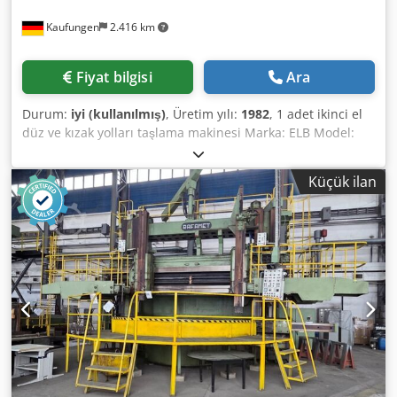
information is given in good faith, but accuracy cannot be
Kaufungen
2.416 km
guaranteed. Accordingly, they do not constitute
representation or contractual terms. We recommend
verifying all important details.
Fiyat bilgisi
Ara
Durum:
iyi (kullanılmış)
, Üretim yılı:
1982
, 1 adet ikinci el
düz ve kızak yolları taşlama makinesi Marka: ELB Model:
SWDE 30 U CNC Üretim yılı: 1982 / 1999 Kontrol tipi: CNC
Kontrol ünitesi: Mitsubishi 520 Stok yeri: NRW Menşei:
Küçük ilan
Almanya Teslim süresi: Kısa sürede teslim Navlun şartı:
Depodan teslim TEKNİK VERİLER Taşlama uzunluğu: 3000
mm Taşlama genişliği: 900 mm İş parçası yüksekliği: 600
mm Manyetik bağlama plakası, elektrikli: 3000 x 900 mm
Kutup aralığı: 18 mm Crjdoynglbopfx Akljf Taşlama taşı
ölçüsü: Ø 500 x 100 mm Kontrol ünitesi: Mitsubishi 520
Toplam güç ihtiyacı: 18,5 / 5,5 kW Makine ağırlığı: Yaklaşık
19 ton Alan ihtiyacı: Yaklaşık 9 x 4,5 x 3,5 m Nakliye
ölçüleri: Yaklaşık 13 x 2,5 x 3,5 m