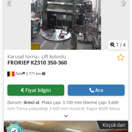
1
/
4
Karusel torna - çift kolonlu
FRORIEP
KZ310 350-360
Zele
2.771 km
Fiyat bilgisi
Ara
Durum:
ikinci el
, Plaka çapı 3.100 mm Dönme çapı 3.600
mm Torna yüksekliği 3.600 mm Kontrol: Fagor 8035 Masa
yük kapasitesi 35 t Devir hızı 0,32–40 dev/dak Maks. kızak
strok boyu 3.000 mm Masa yük kapasitesi 35 t Devir hızı
Küçük ilan
0,32–40 dev/dak Toplam güç ihtiyacı 70 kW 2x Ram kafası