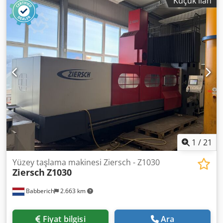
Küçük ilan
sınırsız Döner tabla dönüş hızı aralığı 5,6 - 300 devir/dakika
Dikey kızak eğimli ayarı 45° İlerleme aralığı 0,044-8
mm/devir Hızlı ilerleme 2 m/dakika Tahrik gücü 55 kW Alan
ihtiyacı U x G x Y 2660 x 2710 x 3360 mm Toplam ağırlık
16.500 kg Aksesuarlar / Özel özellikler: • 2 eksenli dijital
gösterge, ACU-Rite marka • 4 pensli dönen tabla, çapı 1250
mm • 5 pozisyonlu revolver başlığı • Konik tornalama •
Kopyalama tornalama Crodpfxey Ex Epo Akljf Siegfried Volz
Takım Tezgahları Rüschebrinkstr. 151-153 DE - 44143
Dortmund - Wambel / Almanya
1
/
21
Yüzey taşlama makinesi Ziersch - Z1030
Ziersch
Z1030
Babberich
2.663 km
Fiyat bilgisi
Ara