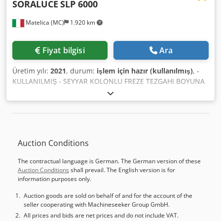
SORALUCE
SLP 6000
garanti edilemez. Bu nedenle, hiçbir şekilde bir taahhüt
veya sözleşme koşulu teşkil etmez. Önemli detayları
Matelica (MC)
1.920 km
mutlaka kontrol etmenizi tavsiye ederiz.
Fiyat bilgisi
Ara
Üretim yılı:
2021
, durum:
işlem için hazır (kullanılmış)
, -
KULLANILMIŞ - SEYYAR KOLONLU FREZE TEZGAHI BOYUNA
HAREKET: 4500 mm ENİNE HAREKET: 1300 mm DİKEY
HAREKET: 1800 mm RAPİD HIZLAR (B-E-D): 35 m/dak TABLA
ÖLÇÜLERİ: 6000 x 1100 mm TABLA YÜKSEKLİĞİ
(ZEMİNDEN): 850 mm İĞ: 20-4000 dev/dak; 37-43 kW; 900-
1045 Nm; ISO 50 KAFALAR: FREZE VE DELME EKSENEL
Auction Conditions
KAFASI TAKIM MAGAZİNİ: ZİNCİR TİPİ, 60 YUVA KONTROL
ÜNİTESİ: HEIDENHAIN TNC 640 AĞIRLIK: 24.800 kg GENEL
The contractual language is German. The German version of these
BOYUTLAR: 6970 x 4310 x 4150 mm Crjdpfx Asx Dfkgokljf
Auction Conditions
shall prevail. The English version is for
AKSESUARLAR: TALAŞ KONVEYÖRÜ; LİNEER CETVELLER;
information purposes only.
DOKUNMATİK PROB NOT: OPERATÖR PLATFORMU
Auction goods are sold on behalf of and for the account of the
seller cooperating with Machineseeker Group GmbH.
All prices and bids are net prices and do not include VAT.