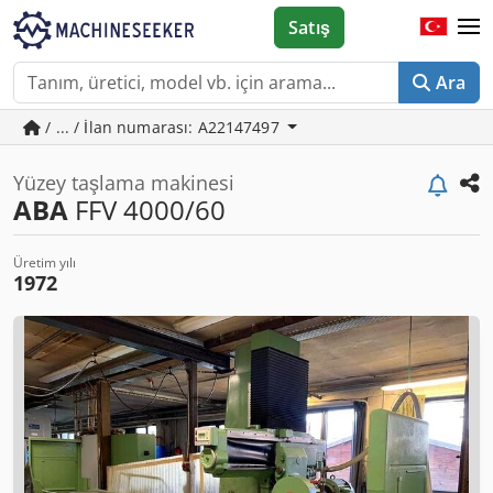
Satış
Ara
/ ... / İlan numarası: A22147497
Yüzey taşlama makinesi
ABA
FFV 4000/60
Üretim yılı
1972