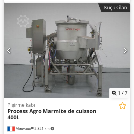
duty share point, disc coulter D 500, notched, 1 / notched,
Küçük ilan
prepared for lighting / Dkjdpfjt Eay Ejx Amger
1
/
7
Pişirme kabı
Process Agro
Marmite de cuisson
400L
Mouvaux
2.821 km