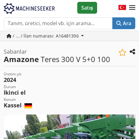
Satış
Ara
/ ... / İlan numarası: A16481396
Sabanlar
Amazone
Teres 300 V 5+0 100
Üretim yılı
2024
Durum
İkinci el
Konum
Kassel