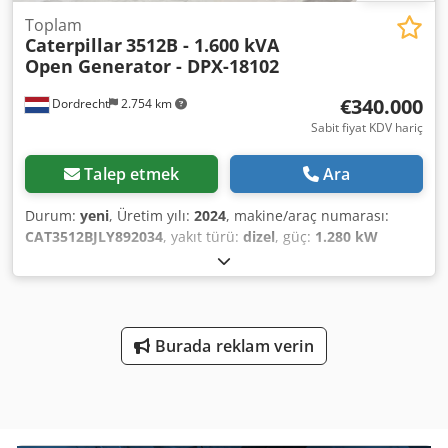
Toplam
Caterpillar
3512B - 1.600 kVA
Open Generator - DPX-18102
€340.000
Dordrecht
2.754 km
Sabit fiyat KDV hariç
Talep etmek
Ara
Durum:
yeni
, Üretim yılı:
2024
, makine/araç numarası:
CAT3512BJLY892034
, yakıt türü:
dizel
, güç:
1.280 kW
(1.740,31 bg)
, motor üreticisi:
Caterpillar 3512B
, Kullanım
amacı: İnşaat Boş ağırlık: 14.000 kg Jeneratör gücü: 1.600
kVA Yükleme bölmesi ölçüleri: 572 x 208 x 222 cm CE
işareti: evet Genel durum: çok iyi Teknik durum: çok iyi
Görsel durum: çok iyi Daha fazla bilgi için DPX ekibiyle
Burada reklam verin
iletişime geçin. = Diğer seçenekler ve aksesuarlar = - Akü
Djdpfxswvdvuj Amgokr - Kontrol paneli