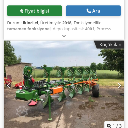
Fiyat bilgisi
Ara
Durum:
ikinci el
, Üretim yılı:
2018
, Fonksiyonellik:
tamamen fonksiyonel
, depo kapasitesi:
400 l
, Process
Agro'nun tasarladığı 400L buharlı pişirme kazanı, üretim
kapasitesini artırmak isteyen gıda sektörü profesyonelleri
Küçük ilan
için ideal bir ekipmandır. 400 litrelik kapasitesi sayesinde
birçok çeşit ürünü hızlı ve verimli bir şekilde pişirmenize
olanak sağlar. Zira buhar kullanımı, malzemelerin lezzetini
ve dokusunu korurken, aynı zamanda eşit bir pişirme
sağlıyor. Bu nedenle bu tencere hassas sıcaklık kontrolü
gerektiren hazırlıklar için idealdir. Ayrıca sağlam ve
güvenilir tasarımı, yoğun üretim ortamlarında bile uzun
süreli kullanım imkânı sağlar. Üstelik kullanılmış bir model
olması sebebiyle performans ve ekonomiyi bir arada sunan
bu tencere, pişirme süreçlerini optimize etmek isteyen
işletmeler için uygun maliyetli bir tercih oluyor. Ayrıca,
çeşitli üretim hatlarına kolay entegrasyon, ürün
kalitesinden ödün vermeden üretkenliğin artırılmasına
yardımcı olur. Özetle 400L buharlı pişirme tenceresi,
1
/
3