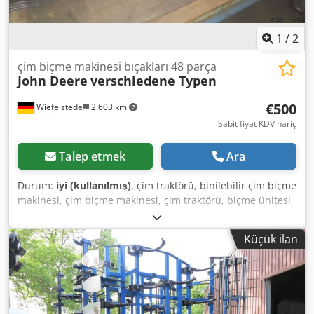
1
/
2
çim biçme makinesi bıçakları 48 parça
John Deere
verschiedene Typen
€500
Wiefelstede
2.603 km
Sabit fiyat KDV hariç
Talep etmek
Ara
Durum:
iyi (kullanılmış)
, çim traktörü, binilebilir çim biçme
makinesi, çim biçme makinesi, çim traktörü, biçme ünitesi,
çim biçme makinesi, biçme çubuğu, diskli biçme makinesi
için Dkodpfx Aob A R Uhsmger - Çim biçme bıçağı: 48 adet
Küçük ilan
- Türler: çeşitli - Paket: komple - Fiyat: komple - Ağırlık: 120
kg