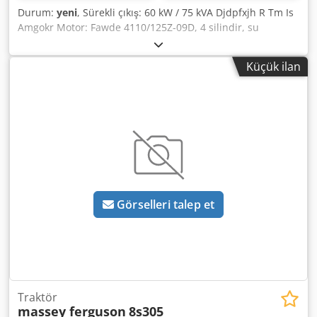
Durum:
yeni
, Sürekli çıkış: 60 kW / 75 kVA Djdpfxjh R Tm Is
Amgokr Motor: Fawde 4110/125Z-09D, 4 silindir, su
soğutmalı Bağlantı: 1x32A, 1x64A 1x220V Soketler veya
devre kesici, isteğe bağlı 125A soket Frekans: 50 Hz Gerilim:
Küçük ilan
400/230 V elektronik hız kontrolü, AVR, akü şarj cihazı, ön
ısıtıcı dahil Jeneratör şebeke beslemeli Comap AMF8
kontrol ünitesi FI koruması
Görselleri talep et
Traktör
massey ferguson
8s305