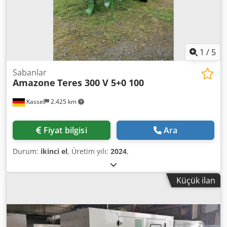
1
/
5
Sabanlar
Amazone
Teres 300 V 5+0 100
Kassel
2.425 km
Fiyat bilgisi
Ara
Durum:
ikinci el
, Üretim yılı:
2024
,
Küçük ilan