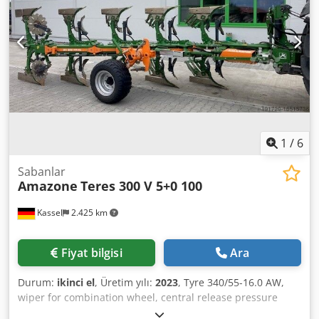
1
/
6
Sabanlar
Amazone
Teres 300 V 5+0 100
Kassel
2.425 km
Fiyat bilgisi
Ara
Durum:
ikinci el
, Üretim yılı:
2023
, Tyre 340/55-16.0 AW,
wiper for combination wheel, central release pressure
adjustment / plough body STU 40, share blade 430, heavy-