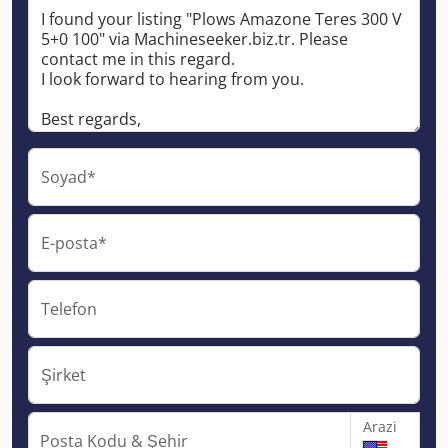
Soyad*
E-posta*
Telefon
Şirket
Arazi
Posta Kodu & Şehir