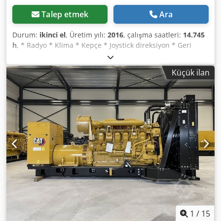
Talep etmek
Ara
Durum:
ikinci el
, Üretim yılı:
2016
, çalışma saatleri:
14.745
h
, * Radyo * Klima * Kepçe * Joystick direksiyon * Geri
görüş kamerası * Merkezi yağlama sistemi * Ağırlık: 24.000
kg -----İç araç numarası: 11133----Hatalar ve ön satış hakkı
Küçük ilan
saklıdır Dkjdsxchqmopfx Amgor WhatsApp desteği mevcut!
Araçla ilgili sorularınız veya daha fazla bilgi için bize
rahatça WhatsApp üzerinden yazabilirsiniz WhatsApp
Almanca, İngilizce -- WhatsApp Almanca, İngilizce, Arapça
1
/
15