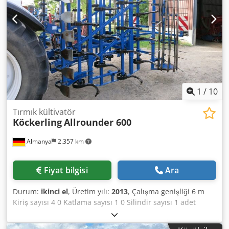
1
/
10
Tırmık kültivatör
Köckerling
Allrounder 600
Almanya
2.357 km
Fiyat bilgisi
Ara
Durum:
ikinci el
, Üretim yılı:
2013
, Çalışma genişliği 6 m
Kiriş sayısı 4 0 Katlama sayısı 1 0 Silindir sayısı 1 adet
Tohum yatağı kombinasyonu Dkodpjyv Ixaefx Amgor Teknik
veriler üretici veya işletmeci bilgileridir ve bizim için