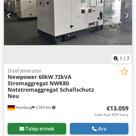
1
/
7
Dizel jeneratör
Newpower 60kW 72kVA
Stromaggregat
NWK80
Notstromaggregat Schallschutz
Neu
€13.059
Hamburg
2.503 km
Sabit fiyat KDV hariç
Talep etmek
Ara