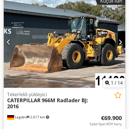
Küçük ilan
bağlayıcı değildir. Ara satış hakkımız saklıdır; yalnızca
genel iş ve satış şartlarımız geçerlidir. Hakkımızda 400’den
fazla kendi makinemiz stokta 15.000 m²'den fazla depo
alanı, 70 ton vinç kapasitesi Atölyeniz için 10.000’den fazla
aksesuar Makine, üretim hattı veya işletmenizi satmak
istiyorsanız bizimle iletişime geçin. Daha fazla teklifi web
sitemizde bulabilirsiniz. Görüşmeler randevu ile
mümkündür. Ziyaretinizi bekliyoruz. Markus Hirsch
Ekibiniz
1
/
14
Tekerlekli yükleyici
CATERPILLAR
966M Radlader BJ:
2016
€69.900
Legden
2.617 km
Sabit fiyat KDV hariç