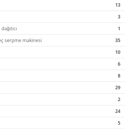
13
3
 dağıtıcı
1
eç serpme makinesi
35
10
6
8
29
2
24
5