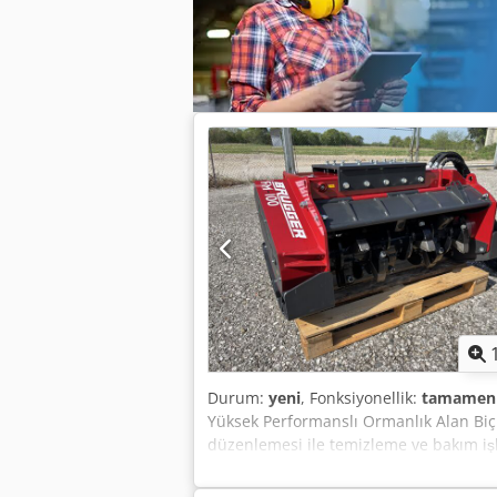
giriş hatası ve ön satış hakkı saklıdır
Durum:
yeni
, Fonksiyonellik:
tamamen 
Yüksek Performanslı Ormanlık Alan Bi
düzenlemesi ile temizleme ve bakım işle
genişliği sayesinde, yaklaşık 250 mm ça
parçalanabilir. 16 adet sert metal alet 