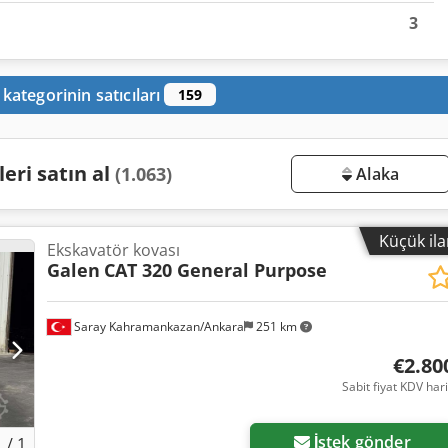
3
kategorinin satıcıları
159
eri satın al
(1.063)
Alaka
Küçük il
Ekskavatör kovası
Galen
CAT 320 General Purpose
Saray Kahramankazan/Ankara
251 km
€2.80
Sabit fiyat KDV har
Daha fazla fotoğraf
isteyin
İstek gönder
1
/
1