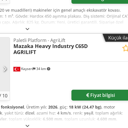
320 ve muadilleri) makineler için genel amaçlı ekskavatör kovası.
 1 m³. Gövde: Hardox 450 aşınma plakası. Diş sistemi: Orijinal CA
 çapı. Ağırlık: 825 kg. Durum: Yeni, üretici garantili. Siparişe özel
l ölçüler mümkündür. EXW Ankara, Türkiye. Codpfxjzadcuj Ambsrf
Küçük il
Paletli Platform - AgriLift
Mazaka Heavy Industry
C65D
AGRILIFT
Kayseri
34 km
Fiyat bilgisi
/
10
fonksiyonel
, Üretim yılı:
2026
, güç:
18 kW (24,47 bg)
, motor
ik
, yakıt türü:
dizel
, azami hız:
4 km/s
, renk:
yeşil
, toplam ağırlık:
wler
, toplam yükseklik:
6.500 mm
, toplam uzunluk:
4.600 mm
,
işliği:
180 mm
, Donanım:
aydınlatma, hidrolik, mahsul kesici
,