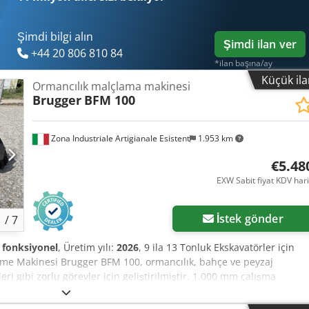
. Csdpfxsy Egwye Amberf
Şimdi bilgi alın
Şimdi ilan ver
+44 20 806 810 84
*ilan başına/ay
Küçük il
Ormancılık malçlama makinesi
Brugger
BFM 100
Zona Industriale Artigianale Esistent
1.953 km
€5.48
EXW Sabit fiyat KDV har
İstek gönder
1
/
7
fonksiyonel
, Üretim yılı:
2026
, 9 ila 13 Tonluk Ekskavatörler için
çme Makinesi Brugger BFM 100, ormancılık, bahçe ve peyzaj
ri gibi zorlu görevler için geliştirilmiştir. 1.000 mm çalışma
pa kadar olan çalılar, ağaççıklar, dallar ve odun verimli bir şekilde
içeren büyük boyutlu rotor, güçlü V-kayışı tahriki ile birleştiğinde,