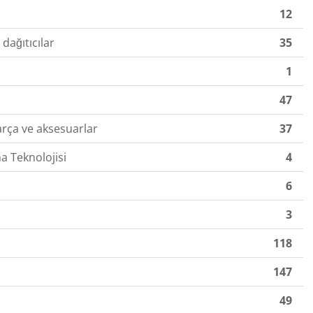
12
 dağıtıcılar
35
1
47
arça ve aksesuarlar
37
a Teknolojisi
4
6
3
118
147
49