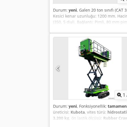
Durum:
yeni
, Galen 20 ton sınıfı (CAT 
Kesici kenar uzunluğu: 1200 mm. Hacim:
J350, 5 dişli. Bağlantı: Pimli, 80 mm pim
üretim – tüm marka ve tonajlarda öze
1
Durum:
yeni
, Fonksiyonellik:
tamamen 
üreticisi:
Kubota
, vites türü:
hidrostat
3.200 kg
, ön lastik ölçüsü:
Rubber Cra
toplam genişlik:
1.200 mm
, çalışma gen