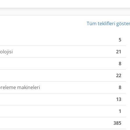
Tüm teklifleri göste
5
olojisi
21
8
22
breleme makineleri
8
13
1
385