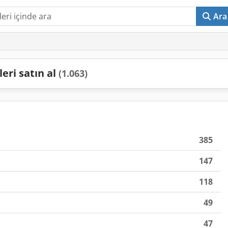
Ara
eri satın al
(1.063)
385
147
118
49
47