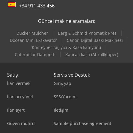
+34 911 433 456
Güncel makine aramaları:
Dücker Mulcher
Berg & Schmid Pnömatik Pres
Doosan Mini Ekskavatör
Canon Dijital Baskı Makinesi
Konteyner taşıyıcı & Kasa kamyonu
Caterpillar Damperli
Kancalı kasa (Abrollkipper)
Satış
Servis ve Destek
İlan vermek
Giriş yap
İlanları yönet
SSS/Yardım
İlan ayırt
İletişim
Güven mührü
Sample purchase agreement