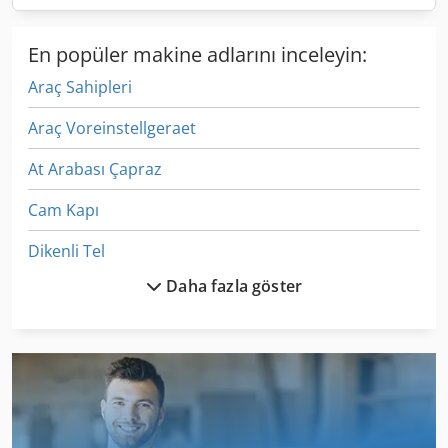
En popüler makine adlarını inceleyin:
Araç Sahipleri
Araç Voreinstellgeraet
At Arabası Çapraz
Cam Kapı
Dikenli Tel
Daha fazla göster
Et Işleme
Izlenen Araç
Ka 77
Kgs 1670