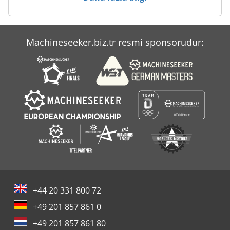
Machineseeker.biz.tr resmi sponsorudur:
+44 20 331 800 72
+49 201 857 861 0
+49 201 857 861 80