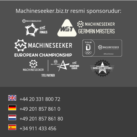
Machineseeker.biz.tr resmi sponsorudur:
+44 20 331 800 72
+49 201 857 861 0
+49 201 857 861 80
+34 911 433 456