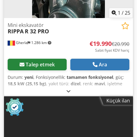
1
/
25
Mini ekskavatör
RIPPA
R 32 PRO
€19.990
Gherla
1.286 km
€20.990
Sabit fiyat KDV hariç
Talep etmek
Ara
Durum:
yeni
, Fonksiyonellik:
tamamen fonksiyonel
, güç:
18,5 kW (25,15 bg)
, yakıt türü:
dizel
, renk:
mavi
, işletme
ağırlığı:
3.375 kg
, Üretim yılı:
2025
, Yeni RIPPA R 32 Pro
mini ekskavatör, Japon Kubota motor, 4 silindir, 18,5 kw,
Küçük ilan
Euro 5 emisyon, Tier 4 Stage V, seçici montajı, klima,
mansalier kamerası, üretim yılı 2025, hızlı bağlantı
elemanı, 1000 mm eğimli kepçe, garanti. Codjwlvzuopfx Ab
Ajrf