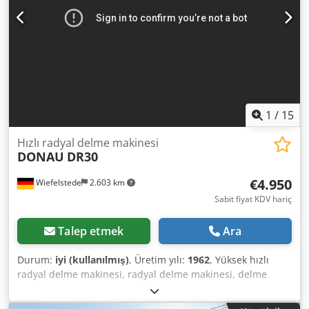
1
/
15
Hızlı radyal delme makinesi
DONAU
DR30
€4.950
Wiefelstede
2.603 km
Sabit fiyat KDV hariç
Talep etmek
Ara
Durum:
iyi (kullanılmış)
, Üretim yılı:
1962
, Yüksek hızlı
radyal delme makinesi, radyal delme makinesi, delme
makinesi, konsol delme makinesi, yüksek hızlı radyal delme
makinesi -Sıkıştırma tablası: 400 x 1100 mm -Boğaz