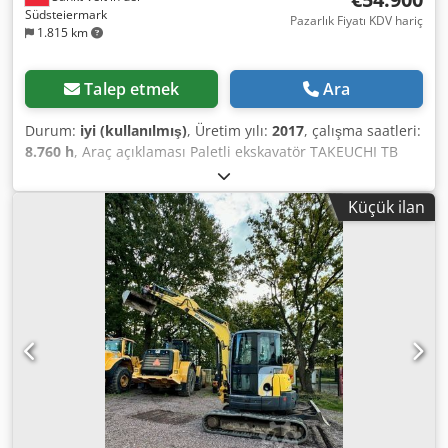
Südsteiermark
Pazarlık Fiyatı KDV hariç
1.815 km
Talep etmek
Ara
Durum:
iyi (kullanılmış)
, Üretim yılı:
2017
, çalışma saatleri:
8.760 h
, Araç açıklaması Paletli ekskavatör TAKEUCHI TB
2150 Yıl 2017 acc. Sayaç 8.760 saat 85 KW 15,075 KG -
hi̇droli̇k hizli bağlanti elemani - Beko kepçe - Eğim kovası
Küçük ilan
YENİ - hidr. döner kol - hidr. hızlı bağlantı elemanı - hidr.
dozer bıçağı - elektri̇kli̇ tank pompasi - hemen kullanıma
hazır - 270cm yapı genişliği Codpfxeugf U Ae Ab Ajrf Satış
fiyatı: 54.900,-- net uygun teslimat da mümkün!