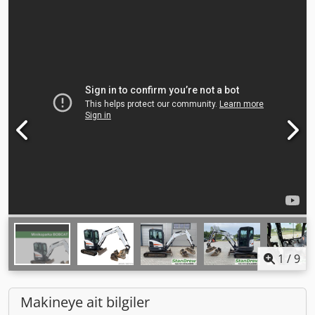
1
/
9
Makineye ait bilgiler