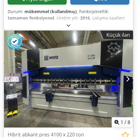
Durum:
mükemmel (kullanılmış)
, Fonksiyonellik:
tamamen fonksiyonel
, Üretim yılı:
2016
, çalışma saatleri:
11.500 h
, * 11.500 saat * Çalışma ağırlığı 15.700 kg
Crsdpfey Rm H Eox Ab Aof * Motor gücü 77 kW * Yol tipi
Küçük ilan
palet (roadliner) * Hidrolik hızlı bağlantı aparatı * Klima
sistemi
1
/
8
Hibrit abkant pres 4100 x 220 ton