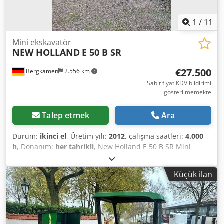
1
/
11
Mini ekskavatör
NEW HOLLAND
E 50 B SR
€27.500
Bergkamen
2.556 km
Sabit fiyat KDV bildirimi
gösterilmemekte
Talep etmek
Ara
Durum:
ikinci el
, Üretim yılı:
2012
, çalışma saatleri:
4.000
h
, Donanım:
her tahrikli
, New Holland E 50 B SR Mini
Ekskavatör. * Çalışma ağırlığı: 4945 kg * Klima * Üretim yılı:
2012 * Saat: 4000 * Makine çok iyi durumda Crjdsup R
Küçük ilan
Uujpfx Ab Ajf * Hemen kullanıma hazır