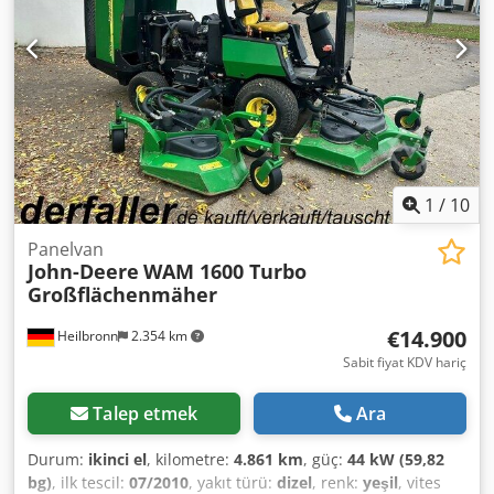
1
/
10
Panelvan
John-Deere
WAM 1600 Turbo
Großflächenmäher
€14.900
Heilbronn
2.354 km
Sabit fiyat KDV hariç
Talep etmek
Ara
Durum:
ikinci el
, kilometre:
4.861 km
, güç:
44 kW (59,82
bg)
, ilk tescil:
07/2010
, yakıt türü:
dizel
, renk:
yeşil
, vites