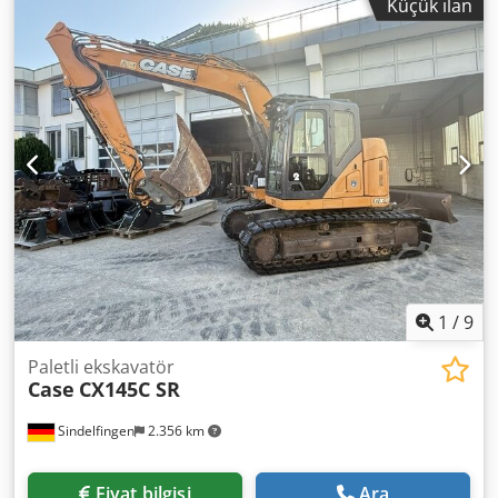
Küçük ilan
derinliği: 930 mm -Koni tutucu: MK4 -Motor gücü: 1,35/1,8
kW -Dönme hızları: 41-1700 rpm -Kolonlar: Ø 200 mm
Cedpfx Aboirax Uj Aorf -Mil stroku: 125 mm -İplik kesme
cihazı: EVET -Besleme hızı: 0,075 - 0,3 mm/dev -Boyutlar:
1800/1235/H2240 mm -Ağırlık: 1500 kg
1
/
9
Paletli ekskavatör
Case
CX145C SR
Sindelfingen
2.356 km
Fiyat bilgisi
Ara