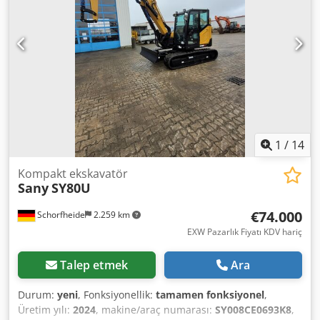
- ön ve arka askı - pnömatik çekiç için ek çıkış - geri görüş
kamerası - dört hidrolik yan destek -Joystick kontrolü Teknik
durum: kullanılmış, işlevsel Csdpfxshutkfj Ab Aorf
1
/
14
Kompakt ekskavatör
Sany
SY80U
€74.000
Schorfheide
2.259 km
EXW Pazarlık Fiyatı KDV hariç
Talep etmek
Ara
Durum:
yeni
, Fonksiyonellik:
tamamen fonksiyonel
,
Üretim yılı:
2024
, makine/araç numarası:
SY008CE0693K8
,