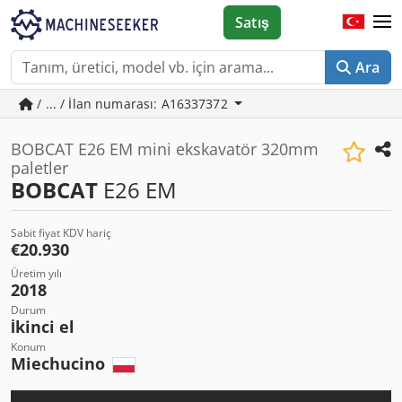
Satış
Ara
/ ... / İlan numarası: A16337372
BOBCAT E26 EM mini ekskavatör 320mm
paletler
BOBCAT
E26 EM
Sabit fiyat KDV hariç
€20.930
Üretim yılı
2018
Durum
İkinci el
Konum
Miechucino