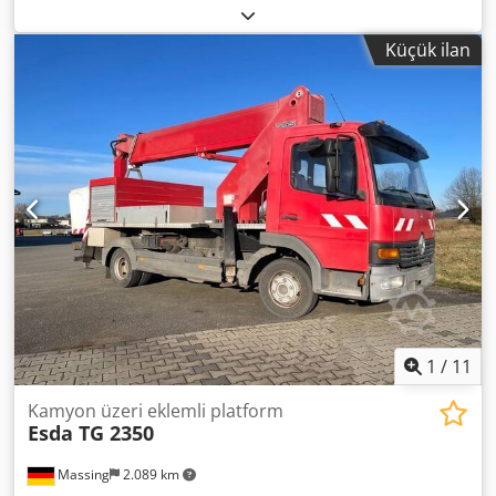
türü:
mekanik
, süspansiyon:
diğer
, koltuk sayısı:
1
, çalışma
saatleri:
4.861 h
, Donanım:
her tahrikli
, Diesel, all-wheel
Küçük ilan
drive, 44 kW, year of manufacture approx. 2010, 4,861
operating hours, 1 seat, mowing deck with front and side
attachment, large area mower, cutting width approx. 3.00
m. FOR US, CONDITION AND OVERALL IMPRESSION ARE
DECISIVE; PRICE IS SECONDARY. For further inquiries,
please contact Mr. Faller at the provided number.
//*TRADE-IN, PURCHASE OF YOUR VEHICLE, VEHICLE
COLLATERALIZATION, AS WELL AS FINANCING POSSIBLE! All
information without guarantee.* More offers can be found
on our homepage. The description and specified data do
not constitute a guarantee and are not binding. The
binding agreement is the purchase contract concluded at
the dealership when purchasing the vehicle. Subject to
errors and prior sale! Cjdpfjvidgusx Ab Asrf
1
/
11
Kamyon üzeri eklemli platform
Esda TG 2350
Massing
2.089 km