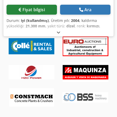
Fiyat bilgisi
Ara
Durum:
iyi (kullanılmış)
, Üretim yılı:
2004
, kaldırma
yüksekliği:
21.300 mm
, yakıt türü:
dizel
, renk:
kırmızı
,
Genel Bilgiler Kilometre: 59.700 km Ağırlıklar Boş ağırlık:
7.490 kg Fonksiyonel Özellikler Kaldırma kapasitesi: 265 kg
Çalışma yüksekliği: 2.330 cm Yükleme alanının boyutları:
800 x 250 x 335 cm Üstyapı markası: Mercedes Atego CE
işareti: var Bakım, geçmiş ve durum Sahip sayısı: 1 Teknik
durum: iyi Görsel durum: iyi Ek Bilgiler Teslimat koşulları:
EXW Maksimum yatay erişim: 1710 m Maksimum kol açısı
(derece): 180 Son kontrol: 2025-12-22 Cjdpjx N Dtyefx Ab
Aorf Ek Bilgiler Daha fazla bilgi için Rothlehner
Arbeitsbühnen GmbH ile iletişime geçin. Mercedes
üzerinde 23,5m teleskopik sepetli kamyon, Çalışma
mesafesi: 59.700 km Çalışma yüksekliği: yaklaşık 23,30 m
Sepet yükü: 265 kg / 2 kişi Yan erişim: 17,10 m Toplam
ağırlık: 7.490 kg Geçiş genişliği: yaklaşık 2,50 m Geçiş
yüksekliği: yaklaşık 3,35 m Toplam uzunluk: yaklaşık 8,00 m
Enerji kabloları iç kısımda Araç hidrolik pompasıyla tahrik,