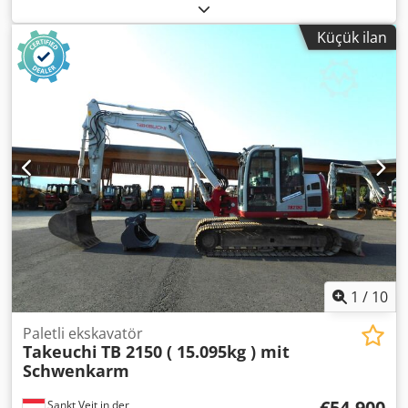
Yapım yılı: 2024 Motor gücü: 73 hp (53,7 kW) Çalışma
ağırlığı yaklaşık 8.800 kg Motor Yanmar, Stage V, yaklaşık 73
Küçük ilan
hp, 202 Nm, 3.319 cc Hidrolik yük algılama, maks. 185 l/dak
1. orantılı ek kontrol devresi GRL/Joystick üzerindeki çekiç 1
2. joystick 2'deki orantılı ek kontrol devresi tutucusu Aşırı
yük göstergeli çubuk ve bom için emniyet kaldırma valfleri
Hızlı bağlantı hidrolik devresi çift etkili Döner fren 2 sürüş
hızı Kolda silindir koruması Codpfsv Nix Aex Ab Aorf Kova
koparma kuvveti ISO 56 kN Sap yırtılma kuvveti ISO 38 kN
ROPS kabini Ayarlanabilir bom, kepçe çubuğu 2.050 mm
Dozer bıçağı Kauçuk paletler 450 mm Akü ana şalteri Sürüş
alarmı ve dönen işaret fişeği Motor acil durdurma anahtarı
Tavanda 2x LED farlar LED far 1x bomda 12V bağlantısı
Belge bölmesi Hoparlörlü radyo
1
/
10
Paletli ekskavatör
Takeuchi
TB 2150 ( 15.095kg ) mit
Schwenkarm
€54.900
Sankt Veit in der