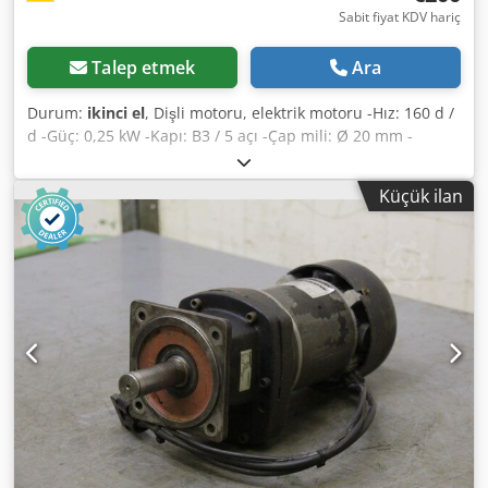
Sabit fiyat KDV hariç
Talep etmek
Ara
Durum:
ikinci el
, Dişli motoru, elektrik motoru -Hız: 160 d /
d -Güç: 0,25 kW -Kapı: B3 / 5 açı -Çap mili: Ø 20 mm -
Koruma sınıfı: IP 33 -Boyutlar: 325/210 / H195 mm -Ağırlık:
13 kg Dcodpjc Sktzefx Agpsk
Küçük ilan