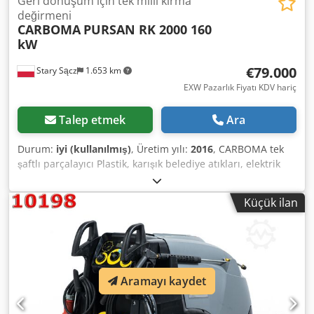
Geri dönüşüm için tek milli kırma
değirmeni
CARBOMA
PURSAN RK 2000 160
kW
€79.000
Stary Sącz
1.653 km
EXW Pazarlık Fiyatı KDV hariç
Talep etmek
Ara
Durum:
iyi (kullanılmış)
, Üretim yılı:
2016
, CARBOMA tek
şaftlı parçalayıcı Plastik, karışık belediye atıkları, elektrik
telleri, elektronik eşyalar, kauçuk, cam, seramik, kağıt,
karton, ahşap vb. malzemelerin son parçalanmasında
Küçük ilan
kullanılan cihaz. Üretici: CARBOMA (şu anda ICT S.A. Wyry)
Modeli: PURSAN RK2000 Dcedewny Rfepfx Agpjk Üretim
yılı: 2016 Maksimum güç: 160 kW Toplam ağırlık: 15.000 kg
Rotor çapı: 600 mm Rotor uzunluğu: 2000 mm Çalışma mili
hızı: 80-200 rpm Bıçak sayısı: 156 adet Elek kalınlığı: 12 mm
Aramayı kaydet
Elek deliklerinin çapı: 30 mm Kapasite: 12 tona kadar
(kırılacak malzemenin türüne bağlı olarak) Teknik durum:
kullanılmış, işlevsel