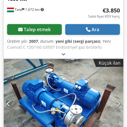
€3.850
Tata
1.672 km
Sabit fiyat KDV hariç
Talep etmek
Ara
Üretim yılı:
2007
, durum:
yeni gibi (sergi parçası)
, Yeni
Cuenod C 120/160 GX507 Endüstriyel gaz brülörlü
satılmaya hazır Performans denetimi sorunsuz iki adım
olduğunu; modüle edilmiş Kullanılan yakıt gaz G20 Max
Küçük ilan
güç 1600 kW En az güç 230 kW Meme çapı 227 mm'dir
Dungs mb-vef 407 b01 s30 yanma regülatörü Fan motor
gücü 2.4kw Gerilimi: 230 / 400V 2kW 50HZ IP47 Gaz basıncı:
dk 20 mbar / maksimum 360mbar 109 kg ağırlık üretim yılı
2007 Gaz yakıcı CUENOD yenilikçi teknoloji ile istikrarlı Gaz-
hava karışımı ve emisyonları düşük düzeyde tarafından
geliştirilmiştir. • Özel tasarlanmış başlığı içeren azot
oksitler aşağıda 80 mg / kWh. • Çok düşük gürültü seviyesi
(Kapalı havalandırma sistemi). • Yanma işlemi en iyi
duruma getirmek için RHP® sistemle havalandırma. •
Enine fan ile kübik tasarım. • Şönt geçerli iyonize ölçmek