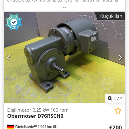
d -Güç: 0,55 kW -Koruma: B3 -Çap mili: Ø 20 mm -Koruma
sınıfı: IP 44 -Numara: 1x motor mevcuttur -Fiyat: parça
başına -Boyutlar: 480/200 / H240 mm -Ağırlık: 27 kg
Küçük ilan
Dedpscwhk Tsfx Agpeck
1
/
4
Dişli motor 0,25 kW 160 rpm
Obermoser
D76RSCH0
€200
Wiefelstede
2.602 km