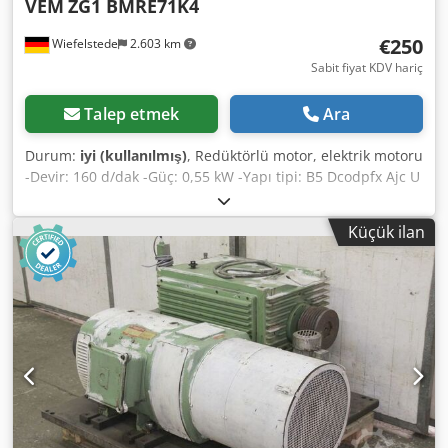
VEM
ZG1 BMRE71K4
€250
Wiefelstede
2.603 km
Sabit fiyat KDV hariç
Talep etmek
Ara
Durum:
iyi (kullanılmış)
, Redüktörlü motor, elektrik motoru
-Devir: 160 d/dak -Güç: 0,55 kW -Yapı tipi: B5 Dcodpfx Ajc U
Dptjgpok -Mil çapı: Ø 28 mm -Koruma sınıfı: IP 44 -Adet: 1
motor mevcut -Fiyat: adet başına -Ölçüler: 470/160/H200
Küçük ilan
mm -Ağırlık: 22 kg