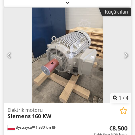
elektrik motoru ve entegre elektromanyetik fren ile birlikte.
Cihaz tamamen çalışır durumda, test edilmiş ve kullanıma
Küçük ilan
hazırdır. Teknik ve görsel durumu iyidir. Normal kullanım
kaynaklı, gözle görülebilir kullanım izleri mevcuttur.
Motorlu redüktör, konveyörler, besleyiciler, üretim
makineleri ve diğer endüstriyel cihazların tahrik
sistemlerinde mükemmel performans gösterir. Teknik
özellikler: Dcedpfsznu Ipjx Agpek Üretici: SEW-EURODRIVE
Redüktör tipi: R40 Motor tipi: DT80K4/BMG Güç: 0,55 kW
Besleme: 3×230 V Δ / 400 V Y, 50 Hz Motor dönüş hızı: 1360
devir/dakika Çıkış hızı: 53 devir/dakika Fren: 230 V AC,
frenleme momenti 5 Nm Koruma sınıfı: IP54 Yalıtım sınıfı:
B Ağırlık: 20,12 kg
1
/
4
Elektrik motoru
Siemens
160 KW
€8.500
Bystrzyca
1.930 km
Sabit fiyat KDV hariç