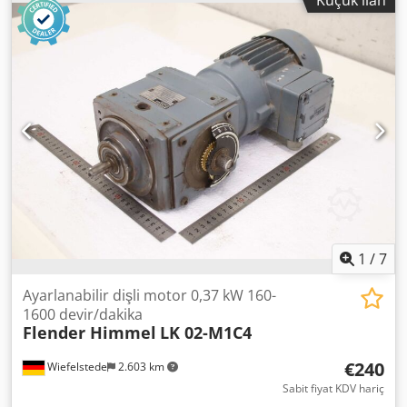
motor -Tip: LK 02-M1C4 -Devir: 160-1600 d/dak -Güç: 0,37
kW Dcsdpfxsyz R Uhs Agpok -Koruma sınıfı: IP54 -Mil: Ø 14
x 30 mm -Boyutlar: 430/210/Y140 mm -Ağırlık: 16,3 kg
1
/
7
Ayarlanabilir dişli motor 0,37 kW 160-
1600 devir/dakika
Flender Himmel
LK 02-M1C4
€240
Wiefelstede
2.603 km
Sabit fiyat KDV hariç