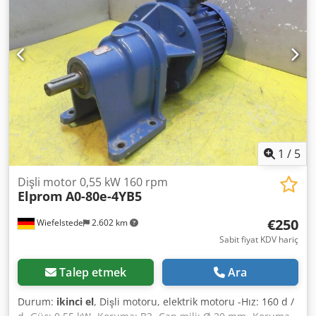
1
/
5
Dişli motor 0,55 kW 160 rpm
Elprom
A0-80e-4YB5
€250
Wiefelstede
2.602 km
Sabit fiyat KDV hariç
Talep etmek
Ara
Durum:
ikinci el
, Dişli motoru, elektrik motoru -Hız: 160 d /