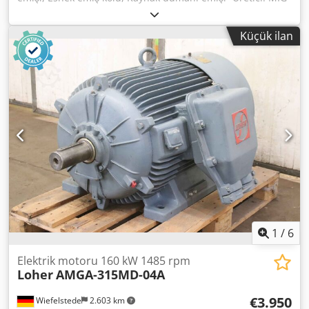
O MAT, Kaynak dumanı emme sistemi -Ekstraksiyon fanı:
Motor Elmot 1,1 kW -çıkarma kolu: uzunluk 5700 mm
Küçük ilan
Dcodpsk Aubqefx Agpek -boru: Ø 160 mm / iç Ø 145 mm,
fotoğraflara bakın -Taşıma boyutları: 2900/100/H470 mm -
Ağırlık: 165,5 kg
1
/
6
Elektrik motoru 160 kW 1485 rpm
Loher
AMGA-315MD-04A
€3.950
Wiefelstede
2.603 km