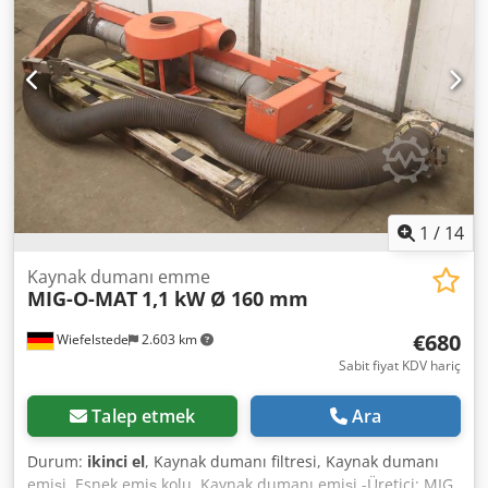
1
/
14
Kaynak dumanı emme
MIG-O-MAT
1,1 kW Ø 160 mm
€680
Wiefelstede
2.603 km
Sabit fiyat KDV hariç
Talep etmek
Ara
Durum:
ikinci el
, Kaynak dumanı filtresi, Kaynak dumanı
emişi, Esnek emiş kolu, Kaynak dumanı emişi -Üretici: MIG