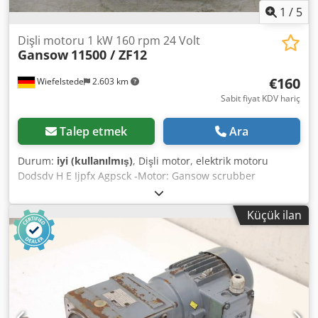
1
/
5
Dişli motoru 1 kW 160 rpm 24 Volt
Gansow
11500 / ZF12
€160
Wiefelstede
2.603 km
Sabit fiyat KDV hariç
Talep etmek
Ara
Durum:
iyi (kullanılmış)
, Dişli motor, elektrik motoru
Dodsdv H E Ijpfx Agpsck -Motor: Gansow scrubber
dryer'dan geliyor -Bağlantı: 24 volt -Hız: 160 rpm -Güç: 1
kW -Mil çapı: Ø 25 mm -Sayı: 8 adet mevcut -Fiyat: adet
Küçük ilan
başına -Boyutlar: 390/140/Y160 mm -Ağırlık: 13 kg