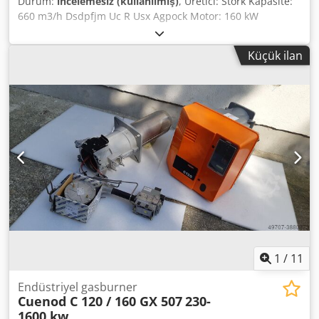
Durum:
incelemesiz (kullanılmış)
, Üretici: Stork Kapasite:
660 m3/h Dsdpfjm Uc R Usx Agpock Motor: 160 kW
Küçük ilan
1
/
11
Endüstriyel gasburner
Cuenod C 120 / 160 GX 507
230-
1600 kw