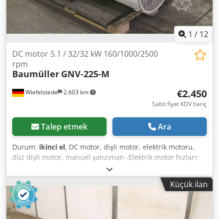
1
/
12
DC motor 5.1 / 32/32 kW 160/1000/2500
rpm
Baumüller
GNV-225-M
€2.450
Wiefelstede
2.603 km
Sabit fiyat KDV hariç
Talep etmek
Ara
Durum:
ikinci el
, DC motor, dişli motor, elektrik motoru,
düz dişli motor, manuel şanzıman -Elektrik motor hızları:
160/1000/2500 rpm -Güç: 5,1 / 32/32 kW -Volt: 100-400V -
Koruma sınıfı: IP 22 -Şanzıman üreticisi Woerner tipi: MVD
Küçük ilan
-hidrolik: değiştirilebilir -Konstrüksiyon: B3 -Çap mili: Ø
mm-Boyutlar: 1430/1200 / H750 mm -Ağırlık: 1740 kg
Dcsdpfx Asdkf Igogpek