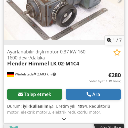
1
/
7
Ayarlanabilir dişli motor 0,37 kW 160-
1600 devir/dakika
Flender Himmel
LK 02-M1C4
€280
Wiefelstede
2.603 km
Sabit fiyat KDV hariç
Talep etmek
Ara
Durum:
iyi (kullanılmış)
, Üretim yılı:
1994
, Redüktörlü
motor, elektrik motoru, elektrik redüktörlü motor,
ayarlanabilir redüktörlü motor, değişken hızlı redüktörlü
motor -Üretici: Flender Himmel, ayarlanabilir redüktörlü
Küçük ilan