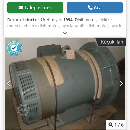
Talep etmek
Ara
Durum:
ikinci el
, Üretim yılı:
1994
, Dişli motor, elektrik
motoru, elektro dişli motor, ayarlanabilir dişli motor, ayarlı
dişli motor - Teslim: yerinde görüldüğü şekilde mevcut
durumda - Devir ayar cihazı: kapak hasarlı, el çarkı eksik,
Küçük ilan
fotoğraflara bakınız Dcedpeyz Sbpjfx Agpsk - Üretici:
Flender Himmel, ayarlanabilir dişli motor - Tip: LK 02-M1C4
- Devir: 160-1600 d/dak - Güç: 0,37 kW - Koruma sınıfı: IP54
- Mil: Ø 14 x 30 mm - Ölçüler: 430/210/H140 mm - Ağırlık:
16,3 kg
1
/
6