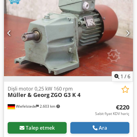
1
/
6
Dişli motor 0,25 kW 160 rpm
Müller & Georg
ZGO G3 K 4
€220
Wiefelstede
2.603 km
Sabit fiyat KDV hariç
Talep etmek
Ara