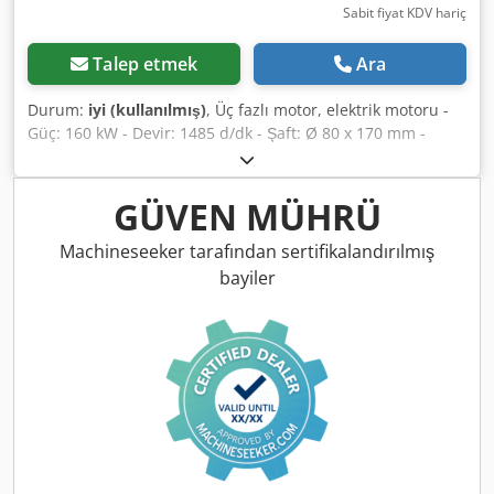
Sabit fiyat KDV hariç
Talep etmek
Ara
Durum:
iyi (kullanılmış)
, Üç fazlı motor, elektrik motoru -
Güç: 160 kW - Devir: 1485 d/dk - Şaft: Ø 80 x 170 mm -
Koruma sınıfı: IP 55 - Yapı tipi: B3 - Adet: 1 adet mevcut
Dcjdpfx Asuicdtsgpsk - Ölçüler: 1230/880/Y630 mm -
Ağırlık: 1015 kg
GÜVEN MÜHRÜ
Machineseeker tarafından sertifikalandırılmış
bayiler