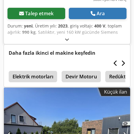
Talep etmek
Ara
Durum:
yeni
, Üretim yılı:
2023
, giriş voltajı:
400 V
, toplam
ağırlık:
990 kg
, Satılıktır, yeni 160 kW gücünde Siemens
motorlar. Dodpfx Agewr Tzrepeck 12 ay garanti. 4 adet
mevcuttur. YENİ.
Daha fazla ikinci el makine keşfedin
a
Elektrik motorları
Devir Motoru
Redüktörl
Küçük ilan