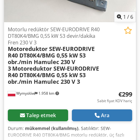
- Acidic, chloride-containing wash suspensions - Acidic
process waters - Wastewater treatment plants Dcjdjfyn
Rpopfx Agpok - Offshore and marine applications ! Price
1
/
6
per unit !
Motorlu redüktör SEW-EURODRIVE R40
DT80K4/BMG 0,55 kW 53 devir/dakika
Fren 230 V 3
Motoreduktor SEW-EURODRIVE
R40 DT80K4/BMG 0,55 kW 53
obr./min Hamulec 230 V
3
Motoreduktor SEW-EURODRIVE
R40 DT80K4/BMG 0,55 kW 53
obr./min Hamulec 230 V 3
€299
Wymysłów
1.958 km
Sabit fiyat KDV hariç
Talep etmek
Ara
Durum:
mükemmel (kullanılmış)
, Satılıktır: SEW-
EURODRIVE R40 DT80K4/BMG motorlu redüktör, üç fazlı