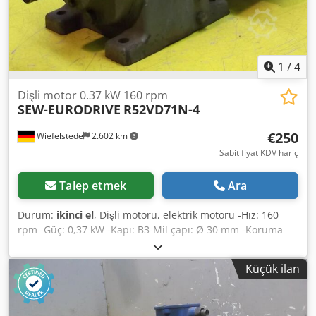
1
/
4
Dişli motor 0.37 kW 160 rpm
SEW-EURODRIVE
R52VD71N-4
€250
Wiefelstede
2.602 km
Sabit fiyat KDV hariç
Talep etmek
Ara
Durum:
ikinci el
, Dişli motoru, elektrik motoru -Hız: 160
rpm -Güç: 0,37 kW -Kapı: B3-Mil çapı: Ø 30 mm -Koruma
sınıfı: IP 33 -Ağırlık: 23 kg Dodpjckd Enjfx Agpjck
Küçük ilan