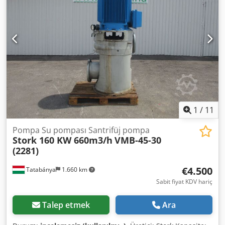
1
/
11
Pompa Su pompası Santrifüj pompa
Stork 160 KW 660m3/h
VMB-45-30
(2281)
€4.500
Tatabánya
1.660 km
Sabit fiyat KDV hariç
Talep etmek
Ara