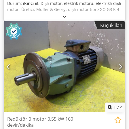
Durum:
ikinci el
, Dişli motor, elektrik motoru, elektrikli dişli
motor -Üretici: Müller & Georg, dişli motor tipi ZGO G3 K 4 -
Hız: 160 rpm -Güç: 0,25 kW -Tasarım: B3 -Şaft: Ø 22 x 50
mm -Koruma sınıfı: IP 54 -Boyut: 450/158/H205 mm
Küçük ilan
Dodperk S Dfsfx Agpsck -Ağırlık: 14,8 kg
1
/
4
Redüktörlü motor 0,55 kW 160
devir/dakika