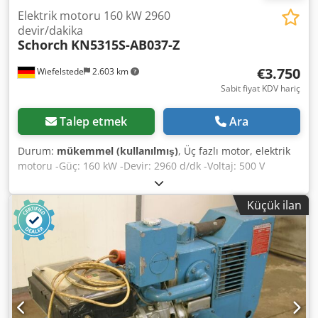
Elektrik motoru 160 kW 2960
devir/dakika
Schorch
KN5315S-AB037-Z
€3.750
Wiefelstede
2.603 km
Sabit fiyat KDV hariç
Talep etmek
Ara
Durum:
mükemmel (kullanılmış)
, Üç fazlı motor, elektrik
motoru -Güç: 160 kW -Devir: 2960 d/dk -Voltaj: 500 V
(üçgen) Dsdpfx Agsb A Skzepjck -Koruma sınıfı: IP 23 -Yapı
tipi: B3-B5 -Mil çapı: Ø 70 mm -Diğer bilgiler için tip etiketi
Küçük ilan
fotoğrafına bakınız -Ağırlık: 830 kg