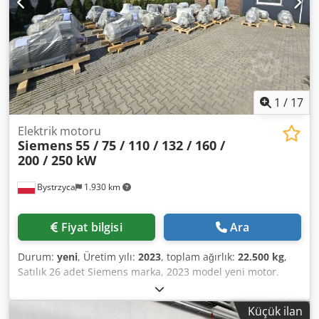
1
/
17
Elektrik motoru
Siemens
55 / 75 / 110 / 132 / 160 /
200 / 250 kW
Bystrzyca
1.930 km
Fiyat bilgisi
Ara
Durum:
yeni
, Üretim yılı:
2023
, toplam ağırlık:
22.500 kg
,
Satılık 26 adet Siemens marka, 2023 model yeni motor.
Toplu veya tek tek satılabilir. IE3 1 adet. 894718.2 IE3
Motor, 3 fazlı, 55kW, 4 kutuplu, 400|460V, 50|60Hz,
Küçük ilan
Siemens 1PC3105-2CB20-0FA0, 04/2023, EPAL palet