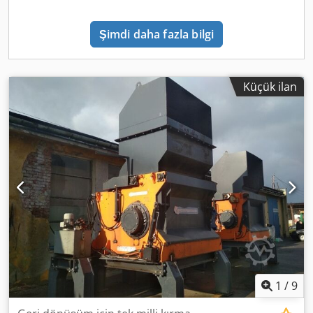
Şimdi daha fazla bilgi
Küçük ilan
1
/
9