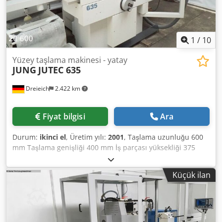
1
/
10
Yüzey taşlama makinesi - yatay
JUNG
JUTEC 635
Dreieich
2.422 km
Fiyat bilgisi
Ara
Durum:
ikinci el
, Üretim yılı:
2001
, Taşlama uzunluğu 600
mm Taşlama genişliği 400 mm İş parçası yüksekliği 375
mm Dijital gösterge 2 eksen HEIDENHAIN Tabla ölçüsü 650
x 350 mm Maks. tabla yükü 400 kg Manyetik tabla 600 x
Küçük ilan
350 mm Taşlama milinin ortası ile tabla arası mesafe 525
mm Tabla boylamasına hareket 650 mm Tabla enine
hareket 350 mm Tabla ilerleme hızı 2 - 28 m/dk Taşlama
taşı ölçüsü 300 x 30 x 76,2 mm Tepe düzeltici aparatı
Çalışma gerilimi 400 V Toplam güç ihtiyacı 11,0 kW Makine