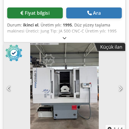
taşlama başlığında hava kaldırma özelliği standarttır. -2
eksende dijital gösterge. Çözünürlük x ekseni 0.5my
Fiyat bilgisi
Ara
Seçenekler: - İş parçası başlığında dijital göstergeli
enkoder - Taşlama başlığında dijital göstergeli enkoder
Durum:
ikinci el
, Üretim yılı:
1995
, Düz yüzey taşlama
(yükseklik ayarı yok) mil ile mümkün) -Yeni sabit iç taşlama
makinesi Üretici: Jung Tip: JA 500 CNC-C Üretim yılı: 1995
cihazı çapı 80mm veya 100mm yükseklik ayarı ile. -Merkez
Revizyon tarihi: 2003 Taşlama uzunluğu: 500 mm Taşlama
yüksekliğinin maksimuma çıkarılması. 225mm - Taşlama
genişliği: 200 mm İş parçasının maksimum yüksekliği: 250
mili için hız kontrolü İçermek: -İşletim aracı -Mandren için
Küçük ilan
mm Masa boyutları X/Y: 600 mm / 200 mm Taşlama diski
sıkıştırma borusu Talep üzerine diğer aksesuarlar da
çapı: 225 mm Taşlama diski genişliği: 25 mm Taşlama diski
mevcuttur. Makine aracı şu anda aşağıdakilerle uyumlu
deliği: 51 mm Devir sayısı: 4.200 devir/dakika Makine
değil: BetrSichV 2015'teki gibi temel güvenlik ve koruma
ağırlığı: Yaklaşık 2.500 kg Dkjdpfx Abewp E Rgepjr 3926ä
gereklilikleri isminde. Gerekli asgari koruma hedefinde bir
artış, bir BetrSichV’ye göre risk değerlendirmesi.