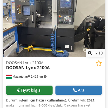
Punta (Power Chuck) - Tahrikli Takımlar (1 Eksenel - 1
manuals included • Compact design: 2,130 x 1,780 x 2,300
Radyal) - Takım Gözleme Ünitesi (Tool Eye) - Parça
mm (plus oil mist extraction unit) Condition: Very good
Yakalama Ünitesi (Parts Catcher) - Yağ Sisi Filtresi
condition! Suitable for all grinding tasks! Please click here
(Filtermist) Boyutlar: 2880 x 1711 x 1921 mm (Yükseklik)
for a video of the machine: Delivery: ex stock, immediately
Ağırlık: 3900 kg
available, FCA Metzingen Payment: strictly net - due upon
receipt of invoice Always a large selection of grinding
machines in stock – please inquire for your requirements!
1
/
10
DOOSAN Lynx 2100A
DOOSAN
Lynx 2100A
Macaristan
2.465 km
Fiyat bilgisi
Ara
Durum:
işlem için hazır (kullanılmış)
, Üretim yılı:
2021
,
maksimum mil hızı:
6.000 dev/dak
, X ekseni hareket