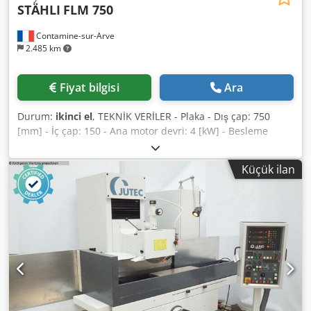
STÄHLI
FLM 750
Contamine-sur-Arve
2.485 km
Fiyat bilgisi
Ara
Durum:
ikinci el
, TEKNİK VERİLER - Plaka - Dış çap: 750
[mm] - İç çap: 150 - Ana motor devri: 4 [kW] - Besleme
voltajı: 380 [V] - Toplam tahrik gücü: 3,6 [kW] Dedpoxb Em
Nsfx Abpskr AĞIRLIK VE BOYUTLAR - Gerekli alan: 1100 x
Küçük ilan
1700 [mm] - Makine yüksekliği: 2000 [mm] - Makine
ağırlığı: 1100 [kg] - Çalışma saati: 5160 [saat]