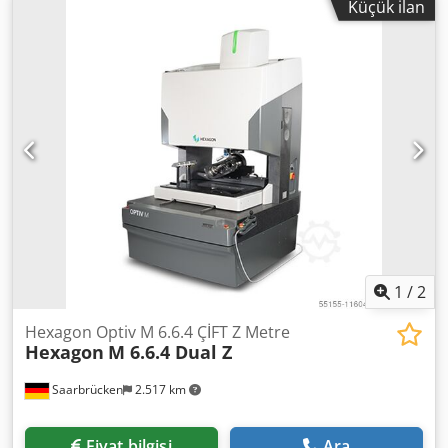
Küçük ilan
1
/
2
Hexagon Optiv M 6.6.4 ÇİFT Z Metre
Hexagon
M 6.6.4 Dual Z
Saarbrücken
2.517 km
Fiyat bilgisi
Ara