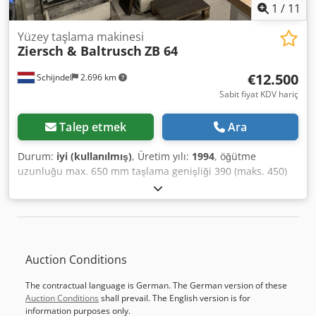
1
/
11
Yüzey taşlama makinesi
Ziersch & Baltrusch
ZB 64
€12.500
Schijndel
2.696 km
Sabit fiyat KDV hariç
Talep etmek
Ara
Durum:
iyi (kullanılmış)
, Üretim yılı:
1994
, öğütme
uzunluğu max. 650 mm taşlama genişliği 390 (maks. 450)
mm Mil merkezinden tablaya olan mesafe en fazla 600
mm. iş parçası ağırlığı 350 kg öğütme alanı 650 x 390 mm
seyahat yolları: X ekseni 840 mm Y ekseni 500 mm Z ekseni
410 mm Dkedpfsvz A Stox Abpor toplam güç gereksinimi 15
kVA Makine ağırlığı yaklaşık 3,0 t Alan gereksinimi yaklaşık
Auction Conditions
4,0 x 3,0 x 2,5 m
The contractual language is German. The German version of these
Auction Conditions
shall prevail. The English version is for
information purposes only.