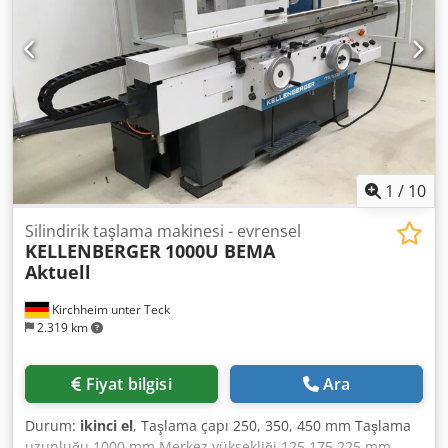
ağırlığı yaklaşık 2,1 t Alan ihtiyacı yaklaşık 2,20 x 1,70 x 2,25
m Bant filtre sistemi 1,00 x 0,75 x 0,80 m Elektrik panosu
0,90 x 0,40 x 2,25 m - Fabrika No.: 18090201 Dkedpfxjy Ehw
Ij Abpor - otomatik dik ilerleme - elektrikli el çarkı - Dijital
gösterge 2 eksen HEIDENHAIN - Tepe düzeltici aparat -
Soğutma sıvısı sistemi - Bant filtre sistemi
1
/
10
Silindirik taşlama makinesi - evrensel
KELLENBERGER
1000U BEMA
Aktuell
Kirchheim unter Teck
2.319 km
Fiyat bilgisi
Ara
Durum:
ikinci el
, Taşlama çapı 250, 350, 450 mm Taşlama
uzunluğu 1000 mm Merkez yüksekliği 125,175,225 mm