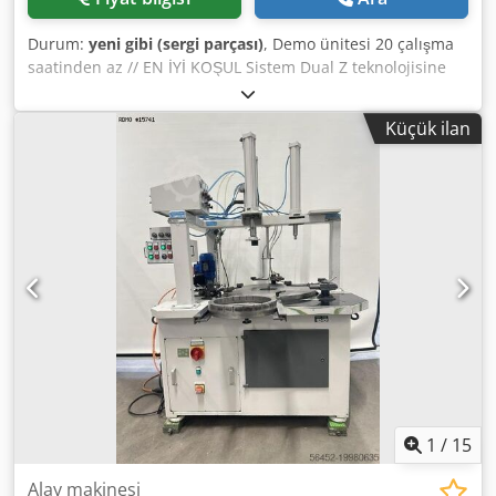
Durum:
yeni gibi (sergi parçası)
, Demo ünitesi 20 çalışma
saatinden az // EN İYİ KOŞUL Sistem Dual Z teknolojisine
sahip Optiv M 6.6.4 çok sensörlü koordinat ölçüm cihazı
Dksdpfx Aencfd Rebpsr Problar ve sensörler: - Dijital renkli
Küçük ilan
kamera ve 12 segmentli LED halka ışık ile 10x CNC motor
yakınlaştırma. - HPsS-X1H HH-A-T5 ile tarama sensörü - HP-
S-X1C/H Stylus tutucu (1xM3) - HP-S-X1C sensörü için M3 uç
kiti - HP-S-X1C/H için HR-X Stylus Rafı (3 Bağlantı Noktalı,
L=400) - Kalibrasyon artefaktları olmayan sensör
kalibrasyon ünitesi - Cam standardı 25mm - Gösterge
halkası 20mm Bilgisayar ve yazılım: - Ölçme ve
değerlendirme yazılımı PC-DMIS CAD++ - Makine kontrol
ünitesi BEST - Dell 27" monitör - Çalışma masası İsteğe
bağlı aksesuarlar: - Kromatik Beyaz Işık Sensörü (CWS) -
CWS ölçüm başlığı 3mm - Solara.MP12 - QS STAT 12 - O-QIS
12 Talep üzerine teslimat, devreye alma ve diğer hizmetler
Talep üzerine, ölçüm cihazı OptiCheck3D V 5.0'dan
dönüştürülebilir.
1
/
15
Alay makinesi