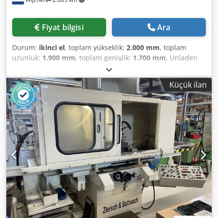
toplama) Technical Specification Counter Spindle No
Driven Tools No
Fiyat bilgisi
Ara
Durum:
ikinci el
, toplam yükseklik:
2.000 mm
, toplam
uzunluk:
1.900 mm
, toplam genişlik:
1.700 mm
, Unladen
weight: 1,500 kg Price: On request - Documentation
available: No - CE certificate present: No - Serial number:
Küçük ilan
12389 - Control type: Conventional - X-axis travel [mm]: 670
- Y-axis travel [mm]: 250 - Z-axis travel [mm]: 400 - Table
width [mm]: 800 - Table depth [mm]: 200 - Magnet width
[mm]: 630 - Magnet depth [mm]: 200 - Max. grinding wheel
diameter [mm]: 240 - Transport dimensions: 1900mm x
1700mm x 2000mm (L x W x H) - Transport weight [kg]:
1500 kg - Number of transport packages: 1 Financial
Information VAT: The stated price is excluding VAT
VAT/margin taxation: VAT deductible for businesses
Dkodpfswh Npkex Abpor Delivery and trade-in possible at
any time for all items from the industrial sector Lukas van
Rossum