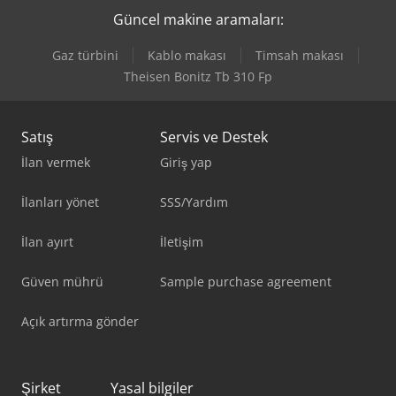
Güncel makine aramaları:
Gaz türbini
Kablo makası
Timsah makası
Theisen Bonitz Tb 310 Fp
Satış
Servis ve Destek
İlan vermek
Giriş yap
İlanları yönet
SSS/Yardım
İlan ayırt
İletişim
Güven mührü
Sample purchase agreement
Açık artırma gönder
Şirket
Yasal bilgiler