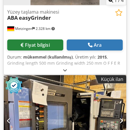
1
/
4
Yüzey taşlama makinesi
ABA
easyGrinder
Metzingen
2.328 km
Fiyat bilgisi
Ara
Durum:
mükemmel (kullanılmış)
, Üretim yılı:
2015
,
Grinding length 500 mm Grinding width 250 mm O F F E R
We can offer you, subject to prior sale and errors excepted,
the following machine from stock without obligation: ABA
Küçük ilan
Universal Surface Grinding Machine "made in Germany"
Type: easyGrinder 5 Year of manufacture: 2015 _____ Max.
grinding length (table longitudinal travel 600 mm): 500 mm
Max. grinding width (cross travel 300 mm): 250 mm
Grinding height under wheel with / without magnetic
chuck: 400 / 420 mm Max. vertical movement: 550 mm
Distance table – spindle center min. / max.: 100 / 650 mm
Magnetic chuck size: 500 x 250 mm Max. table load: 400 kg