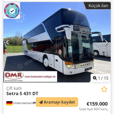
renk:
yeşil
, frenler:
retarder
, Donanım:
ABS
, Volvo B7L
Küçük ilan
Double-Decker Sightseeing Bus 2 axles !! 4 meters high 84
seats Further information available upon request
Dkjdpstriqdsfx Aiher All information provided without
guarantee. Subject to errors and omissions. Additional
info: also available via WhatsApp Info in Polish: WhatsApp
Your French-speaking contact: Georges Spengelin
1
/
15
Çift katlı
Setra
S 431 DT
Aramayı kaydet
€159.000
Untersteinach
2.239 km
Sabit fiyat KDV hariç