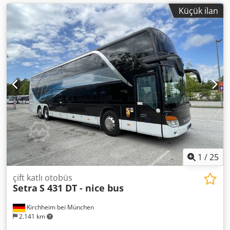
Küçük ilan
1
/
25
çift katlı otobüs
Setra
S 431 DT - nice bus
Kirchheim bei München
2.141 km