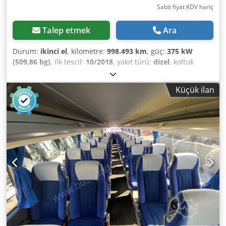
İtalyanca, Rusça, Lehçe ve daha fazlası.
Sabit fiyat KDV hariç
Talep etmek
Ara
Durum:
ikinci el
, kilometre:
998.493 km
, güç:
375 kW
(509,86 bg)
, ilk tescil:
10/2018
, yakıt türü:
dizel
, koltuk
sayısı:
85
, vites türü:
otomatik
, emisyon sınıfı:
Euro 6
,
renk:
beyaz
, frenler:
retarder
, Üretim yılı:
2018
, Donanım:
Küçük ilan
ABS, elektronik denge programı (ESP), hidrolik
direksiyon, hız sabitleyici, immobilizer sistemi, klima,
merkezi kilitleme, sisal lambaları, tır çekici bağlantısı,
çekiş kontrolü
, = Additional Options and Equipment = -
Electrically adjustable exterior mirrors - Electronic Braking
System (EBS) - Heater - Air conditioning - Refrigerator -
Alloy wheels - Radio - Radio/CD player - Sun visor flap -
Tachograph = Remarks = +++Screen+USB port+Power
socket at all seats+++ - General: - Engine: Mercedes-Benz -
AdBlue - Emissions standard: EURO6 - Transmission:
Automatic - Total seats: 85 - Seats: 83+1+1 sleeping seats
with lap belts - Original mileage - Safety: - Retarder -
Cruise control - Adaptive cruise control - ABS - ASR - ESP -