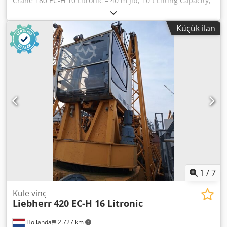
Crane 180 EC-H 10 Litronic – 40 m Jib, 10 t Lifting Capacity,
44,997 Top-slewing tower crane with Litronic control
system, offered as an upper crane without tower section.
Küçük ilan
Manufacturer: Liebherr Model: 180 EC-H 10 Litronic Serial
Number: 44,997 Dedpfxsyy I Ivj Ab Asck Year of
Manufacture: 2006 Jib Length: 40.0 m Maximum Lifting
Capacity: 10,000 kg Lifting Capacity at 40 m: 4,750 kg Type:
Upper crane (without tower section) Control System:
Litronic Jib can be extended on request!
1
/
7
Kule vinç
Liebherr
420 EC-H 16 Litronic
Hollanda
2.727 km