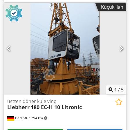
Teslimat, FK 120 HC temel karesi, kule parçaları ve ek
Küçük ilan
balastı içermektedir. Dcedpfsy Thd Rjx Ab Aek Üretici:
Liebherr Model: 140 EC-H 6 Litronic Makine tipi: Üstten
döner kule vinç Seri no: 44.995 Üretim yılı: 2006 Maksimum
erişim: 60,0 m Kanca yüksekliği: 30,0 m Kapasite sınıfı: 6 t
Kontrol: Litronic Temel karesi: FK 120 HC Temel ölçüsü:
4,60 m A3 plakalar üzerine montaj Ek balast: 2 x S1 Kule
sistemi: GTS 140 HC Kule parçası: 6,85 m Kule parçaları: 1 x
120 HC 10,0 m Kule parçaları: 1 x 120 HC 12,5 m Kullanım
alanı: yüksek yapı, sanayi, şantiyeler Durum: ikinci el
Lokasyon: Berlin
1
/
5
üstten döner kule vinç
Liebherr
180 EC-H 10 Litronic
Berlin
2.254 km