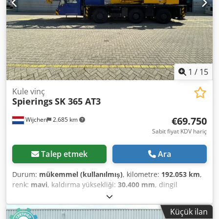
kW/228 HP] Seviye 5 Toplam araç ağırlığı yaklaşık 113.000
kg Arka ağırlık: 33 ton İsteğiniz üzerine kiralama veya
finansman teklifi sunmaktan memnuniyet duyarız. Bay
Mihm (Tel. size yardımcı olmaktan memnuniyet duyar.
Daha fazla bilgiyi web sitemizde bulabilirsiniz. Hatalar ve
önceden satış mahfuzdur. ZSA, hızlı bağlantı sistemi,
kiralama imkanı = Daha fazla bilgi = Daha fazla bilgi için
1
/
15
Tobias Ebert ile iletişime geçin.
Kule vinç
Spierings
SK 365 AT3
€69.750
Wijchen
2.685 km
Sabit fiyat KDV hariç
Talep etmek
Ara
Durum:
mükemmel (kullanılmış)
, kilometre:
192.053 km
,
renk:
mavi
, kaldırma yüksekliği:
30.400 mm
, dingil
konfigürasyonu:
4x4
, Üretim yılı:
1998
, çalışma saatleri:
25.341 h
, Donanım:
her tahrikli
, Aktarma organı Tahrik:
Küçük ilan
Tekerlek Ağırlıklar Boş ağırlık: 35.850 kg Fonksiyonel