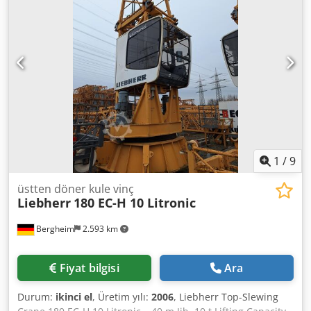
m Maximum lifting capacity: 10,000 kg Lifting capacity at
60 m: 2,200 kg Version: Upper crane (without tower)
Control system: Litronic Jib length and hook height can be
extended on request!
1
/
9
üstten döner kule vinç
Liebherr
180 EC-H 10 Litronic
Bergheim
2.593 km
Fiyat bilgisi
Ara
Durum:
ikinci el
, Üretim yılı:
2006
, Liebherr Top-Slewing