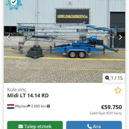
Kaldırma kapasitesi: 5.000 kg Yükleme alanı boyutları: 1280
x 260 x 400 cm CE işareti: var Durum Teknik durumu: çok
iyi Görsel durumu: çok iyi Dedpfx Ajzd T R Ijb Ajck Ek
bilgiler Teslimat şartları: EXW Üretim ülkesi: Hollanda Daha
fazla bilgi Daha fazla bilgi için Vink Machinery ile iletişime
geçiniz. = Ek Seçenekler ve Aksesuarlar = - Karşı ağırlıklar -
Destek ayakları = Notlar = Spierings SK365-AT3 * Üretim
yılı: 1998 * 25.341 çalışma saati * Dizel motor, 400 Volt
tahrik * 3 aks * Manuel şanzıman * Tüm tekerlekten çekiş
(6x6x4) * Taşıma kapasitesi: 5.000 kg * Noktasal yük: 1.700
kg * Kaldırma yüksekliği: 33,4 m * Yatay erişim: 30,4 m *
Kilometre: 192.053 km * Belgeler ve bakım geçmişi dahil
1
/
15
Kule vinç
Midi
LT 14.14 RD
€59.750
Wijchen
2.685 km
Sabit fiyat KDV hariç
Talep etmek
Ara