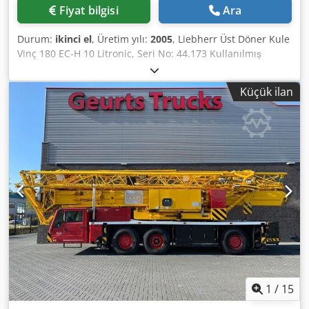
Fiyat bilgisi
Ara
Durum:
ikinci el
, Üretim yılı:
2005
, Liebherr Üst Döner Kule
Vinç 180 EC-H 10 Litronic, Seri No: 44.173 Kullanılmış
Liebherr 180 EC-H 10 Litronic üst döner kule vinç, 2005
model. 45,0 m bom uzunluğuna sahip üst vinç kısmı
Küçük ilan
sunulmaktadır. Yüksek yapı, endüstri ve büyük şantiyeler
için uygundur. Üretici: Liebherr Model: 180 EC-H 10
Litronic Makine tipi: üst döner kule vinç Dcodpfjy Thdqjx
Ab Ajk Seri numarası: 44.173 Üretim yılı: 2005 Bom
uzunluğu: 45,0 m Kaldırma kapasite sınıfı: 10 t Kontrol:
Litronic Yapı: Sadece üst vinç kısmı Kullanım alanı: Yüksek
yapı, endüstri, şantiyeler Durum: kullanılmış
1
/
15