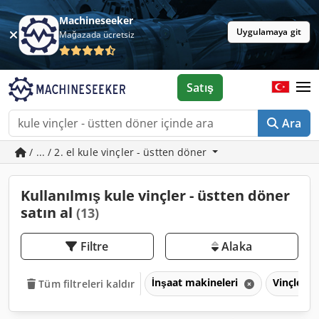
Machineseeker
Uygulamaya git
Mağazada ücretsiz
Satış
Ara
/ ... / 2. el kule vinçler - üstten döner
Kullanılmış kule vinçler - üstten döner
satın al
(13)
Filtre
Alaka
İnşaat makineleri
Vinçler
Tüm filtreleri kaldır