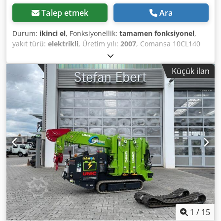
Talep etmek
Ara
Durum:
ikinci el
, Fonksiyonellik:
tamamen fonksiyonel
,
yakıt türü:
elektrikli
, Üretim yılı:
2007
, Comansa 10CL140
tip düz üst vinç Dcjdozr Utgspfx Ab Aek -Ekim 2026'da
teslimata hazır; şu anda vinç, Romanya'nın Braşov
Küçük ilan
şehrindeki şantiyede kullanılmaktadır. -Çalışma durumu
çok iyi, tüm periyodik bakımları zamanında yapılmış, çelik
halatı 2025'te değiştirilmiştir. -Üretim yılı 2007 -Kol
uzunluğu 51,6 m -Kule yüksekliği 40,6 m -Maksimum
kaldırma kapasitesi: 17,7 m yarıçapta 4 halatla 8 ton -
Nominal kaldırma kapasitesi: 55 m yarıçapta 2 halatla 2,1
ton -Elektrik gücü 35kW -Yer kontrolü, radyo uzaktan
kumanda -Kule elemanının boyutu 1,6 x 1,6 m
1
/
15