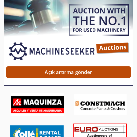
Konecranes Vinç
Köşe Araçları
Mobil Vinç
Taş Kırıcı
Tek Kirişli Gezer Köprülü Vinç
Ticari Demir
Açık artırma gönder
Vinç
Vinç Demiryolu
Vinç Kaldırma
Vinç Kanca
Vinç Kolu Forklift Kamyonlar Için