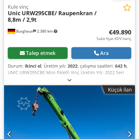
Kule vinç
Unic
URW295CBE/ Raupenkran /
8,8m / 2,9t
€49.890
Burghaun
2.380 km
Sabit fiyat KDV hariç
Talep etmek
Ara
Durum:
ikinci el
, Üretim yılı:
2022
, çalışma saatleri:
642 h
,
UNIC URW295CBE Mini Paletli Vinç Üretim Yılı: 2022 Seri
Numarası: 29B0101 Tip: URW295CBE Çalışma Saati: 642
saat Tahrik: Elektrikli batarya tahriki, sıfır emisyon Batarya
Küçük ilan
seviyesi göstergesi olan UNIC güç kontrol cihazı Üretici:
Furukawa Unic Corporation, Tokyo, Japonya Şasi:
Sökülebilir kauçuk paletlere sahip paletli şasi 4x hidrolik
olarak uzatılabilen destek ayakları (örümcek tipi destek
ayakları), destek plakaları 2 çift palet [1x Standart / 1x
İşaret Yok] Vinç Kolu: 5 bölümden oluşan hidrolik
teleskopik vinç kolu Vinç kolu açısı: yaklaşık 10°–78° Vinç
kolu ucunda kanca bloğu Kaldırma Kapasiteleri: Maks.