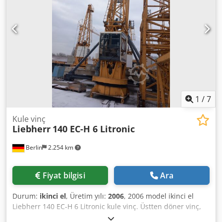
mesafesi: 50,0 m Kaldırma kapasitesi sınıfı: 10 t Kontrol:
Litronic Versiyon: Sadece üst vinç Kullanım alanı: yüksek
yapı, endüstri, şantiyeler Durum: kullanılmış
1
/
7
Kule vinç
Liebherr
140 EC-H 6 Litronic
Berlin
2.254 km
Fiyat bilgisi
Ara
Durum:
ikinci el
, Üretim yılı:
2006
, 2006 model ikinci el
Liebherr 140 EC-H 6 Litronic kule vinç. Üstten döner vinç,
yüksek yapı, sanayi ve büyük şantiyeler için uygundur.