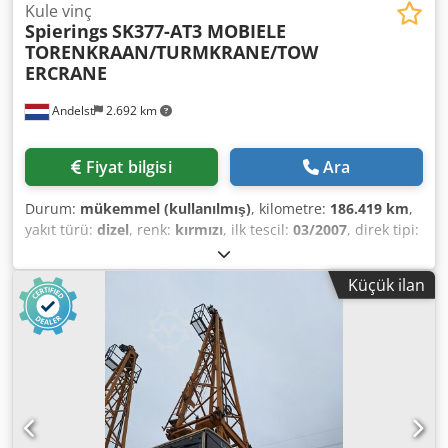
Kule vinç
Spierings
SK377-AT3 MOBIELE
TORENKRAAN/TURMKRANE/TOW
ERCRANE
Andelst
2.692 km
Fiyat bilgisi
Ara
Durum:
mükemmel (kullanılmış)
, kilometre:
186.419 km
,
yakıt türü:
dizel
, renk:
kırmızı
, ilk tescil:
03/2007
, direk tipi:
teleskopik
, Üretim yılı:
2007
, General Information
Intended use: Construction Dcsdeuxulwopfx Ab Ask
Küçük ilan
Technical Specifications Number of cylinders: 6 Engine
displacement: 9,186 cc Drive: Wheeled Dimensions
Dimensions (L x W): 1345 x 260 cm Weights Unladen
weight: 35,750 kg Payload: 250 kg Gross vehicle weight:
36,000 kg Functional Superstructure brand: SPIERINGS
SK377-AT3 CE marking: yes Condition Technical condition:
very good Visual condition: very good Financial Information
Price: On request SPIERINGS SK377-AT3 TOWER CRANE