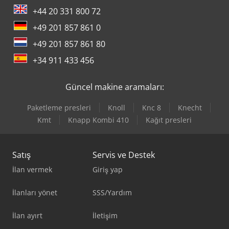
+44 20 331 800 72
+49 201 857 861 0
+49 201 857 861 80
+34 911 433 456
Güncel makine aramaları:
Paketleme presleri
Knoll
Knc 8
Knecht
Kmt
Knapp Kombi 410
Kağıt presleri
Satış
Servis ve Destek
İlan vermek
Giriş yap
İlanları yönet
SSS/Yardım
İlan ayırt
İletişim