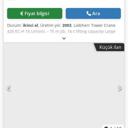
Fiyat bilgisi
Ara
Durum:
ikinci el
, Üretim yılı:
2003
, Liebherr Tower Crane
420 EC-H 16 Litronic – 75 m jib, 16 t lifting capacity Large
top-slewing tower crane with Litronic control, offered with
tower sections, without undercarriage. Manufacturer:
Küçük ilan
Liebherr Model: 420 EC-H 16 Litronic Year of manufacture:
2003 Serial number: 43.274 Jib length: 75.0 m Maximum
lifting capacity: 16,000 kg Load capacity at 75 m: 3,200 kg
Dcjdpfjyy Nndox Ab Ajk Tower system: 500 HC Tower
height: 30.0 m Tower configuration: 5 x 5.80 m Access:
inclined or straight ladder Control system: Liebherr
Litronic Frequency inverter: installed Hoist unit: 65 kW FU
Hoisting speed: stepless up to approx. 85 m/min Slewing
mechanism: frequency-controlled Trolley travel gear:
frequency-controlled Version: Upper crane with tower
(without base frame) Jib length and lifting heights can be
extended according to manufacturer’s data sheet.