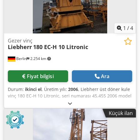
1
/
4
Gezer vinç
Liebherr
180 EC-H 10 Litronic
Berlin
2.254 km
Fiyat bilgisi
Ara
Durum:
ikinci el
, Üretim yılı:
2006
, Liebherr üst döner kule
vinç 180 EC-H 10 Litronic, seri numarası 45.455 2006 model
kullanılmış Liebherr üst döner kule vinç 180 EC-H 10
Litronic satılıktır. 50,0 m erişime sahip üst vinç
Küçük ilan
sunulmaktadır. Yüksek yapı, endüstri ve büyük şantiyeler
için uygundur. Üretici: Liebherr Model: 180 EC-H 10
Litronic Makine tipi: üst döner kule vinç Dcodey Thfbspfx
Ab Ajk Seri numarası: 45.455 Üretim yılı: 2006 Erişim