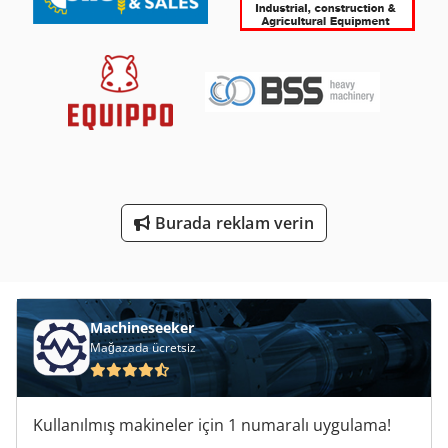
Vinç Mıknatıs
Vinç Zinciri
Vinç Ölçek
Vinçler
Zincir Vinç
Burada reklam verin
Çalışma Araç
Ön Yükleyici
Machineseeker
Mağazada ücretsiz
Kullanılmış makineler için 1 numaralı uygulama!