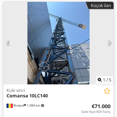
Küçük ilan
1
/
5
Kule vinci
Comansa
10LC140
€71.000
Brașov
1.084 km
Sabit fiyat KDV hariç