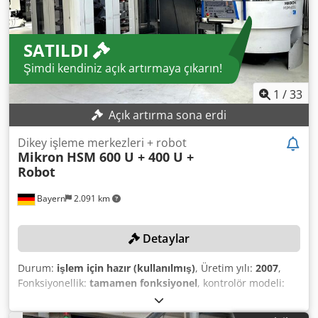
DONATILMIŞTIR HAREKET ALANLARI X 400 Y 450 Z 350 MM
ELEKTRONİK VOLAN ELECTROSPİNDLE 42.000 DEVİR/DK, 12
KW, HSK-E40 Djdpfxoy Tvzqe Ad Iskr EROWA UPC 320
SATILDI
ALICILI TABLA 36 TAKIMLI OTOMATİK TAKIM DEĞİŞTİRİCİ
KAFAYI SOĞUTMA GRUBU MAKİNE AĞIRLIĞI 8.000 KG
Şimdi kendiniz açık artırmaya çıkarın!
1
/
33
Açık artırma sona erdi
Dikey işleme merkezleri + robot
Mikron
HSM 600 U + 400 U +
Robot
Bayern
2.091 km
Detaylar
Durum:
işlem için hazır (kullanılmış)
, Üretim yılı:
2007
,
Fonksiyonellik:
tamamen fonksiyonel
, kontrolör modeli:
iTNC Heidenhain 530
, maksimum mil hızı:
42.000 dev/dak
,
C ekseni döndürme açısı (maks.):
360 °
, eksen sayısı:
5
, No