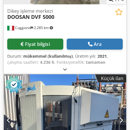
Dikey işleme merkezi
DOOSAN
DVF 5000
Cuggiono
2.285 km
Fiyat bilgisi
Ara
Durum:
mükemmel (kullanılmış)
, Üretim yılı:
2021
,
çalışma saatleri:
4.236 h
, Fonksiyonellik:
tamamen
fonksiyonel
, X ekseni hareket mesafesi:
625 mm
, Y ekseni
hareket mesafesi:
450 mm
, Z ekseni hareket mesafesi:
400
Küçük ilan
mm
, hızlı travers X ekseni:
40 m/dak
, hızlı tablası Y ekseni:
40 m/dak
, hızlı ilerleme Z ekseni:
40 m/dak
, kontrolör
üreticisi:
FANUC
, kontrolör modeli:
FANUC 31i-MB5
, iş
parçası yüksekliği (maks.):
450 mm
, iş parçası çapı (maks.):
550 mm
, iş parçası ağırlığı (maks.):
400 kg
, toplam
yükseklik:
2.900 mm
, toplam uzunluk:
3.400 mm
, toplam
genişlik:
2.700 mm
, masa yükü:
400 kg
, döner tabla çapı:
500 mm
, toplam ağırlık:
7.500 kg
, mil hızı (dk.):
60
dev/dak
, maksimum mil hızı:
12.000 dev/dak
, iş mili