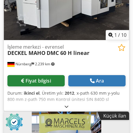
PS 32 (Ekstra aksesuarlar hariç) Dkjdpfxjzdtacs Ad Ijr Fiyata
söküm, nakliye ve kamyonunuza yükleme dahildir!
1
/
10
İşleme merkezi - evrensel
DECKEL MAHO
DMC 60 H linear
Nürnberg
2.239 km
Fiyat bilgisi
Ara
Durum:
ikinci el
, Üretim yılı:
2012
, x-path 630 mm y-yolu
800 mm z-path 750 mm Kontrol ünitesi SIN 840D sl
Siemens B - eksen 360 x 0,001 ° A - ekseni -200 -- +25 x
0,001 ° İş mili hızları - kademesiz değişken 20 - 18.000 rpm
Küçük ilan
Tahrik gücü %100 ED 28,00 kW Tahrik gücü %40 ED 34,00
KW 40 / %100 ED'de tork 110 / 84 Nm Takım tutucu HSK 63
İlerleme X/Y/Z/ekseni 1 - 100.000 mm/dak Dkedpfx