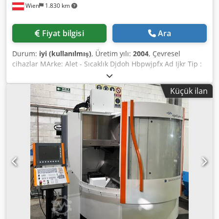
Wien
1.830 km
Fiyat bilgisi
Ara
Durum:
iyi (kullanılmış)
, Üretim yılı:
2004
, Çevresel
cihazlar MArke: Alet - Sıcaklık Djdoh Hbpwjpfx Ad Ijkr Tip :
TT - 157E Mevcut 14x adet
Küçük ilan