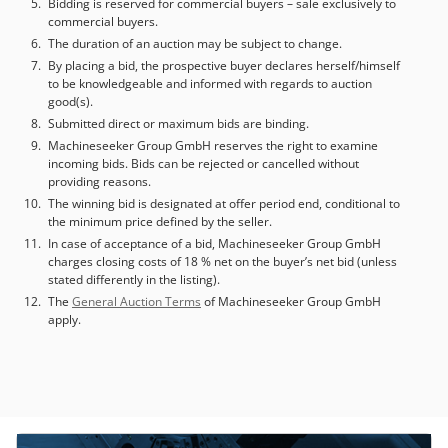
Bidding is reserved for commercial buyers – sale exclusively to
Termal Kontrol • APS Gelişmiş Proses Sistemi • Uzaktan
commercial buyers.
elektronik el çarkı • Kullanım kılavuzları ve CE beyanı
The duration of an auction may be subject to change.
By placing a bid, the prospective buyer declares herself/himself
to be knowledgeable and informed with regards to auction
good(s).
Submitted direct or maximum bids are binding.
Machineseeker Group GmbH reserves the right to examine
incoming bids. Bids can be rejected or cancelled without
providing reasons.
The winning bid is designated at offer period end, conditional to
the minimum price defined by the seller.
In case of acceptance of a bid, Machineseeker Group GmbH
charges closing costs of 18 % net on the buyer’s net bid (unless
stated differently in the listing).
The
General Auction Terms
of Machineseeker Group GmbH
apply.