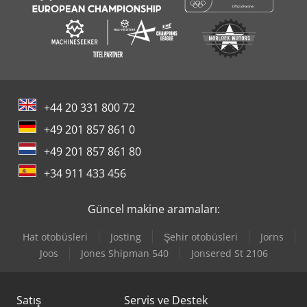
+44 20 331 800 72
+49 201 857 861 0
+49 201 857 861 80
+34 911 433 456
Güncel makine aramaları:
Hat otobüsleri
Josting
Şehir otobüsleri
Jorns
Joos
Jones Shipman 540
Jonsered St 2106
Satış
Servis ve Destek