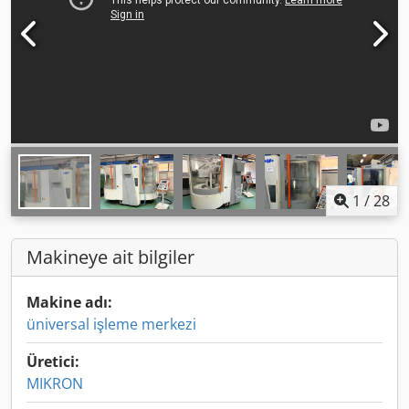
1
/
28
Makineye ait bilgiler
Makine adı:
üniversal işleme merkezi
Üretici:
MIKRON