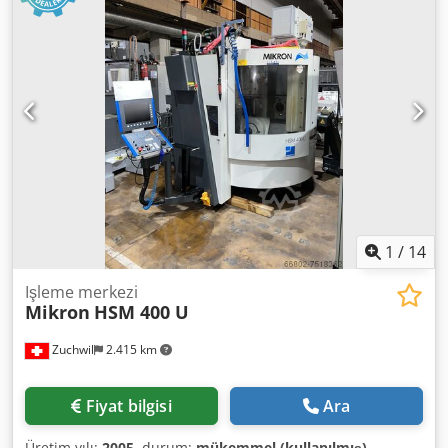
değişiklikler ve hatalar ile ara satışı saklıdır!
1
/
14
Işleme merkezi
Mikron
HSM 400 U
Zuchwil
2.415 km
Fiyat bilgisi
Ara
Üretim yılı:
2005
, durum:
mükemmel (kullanılmış)
,