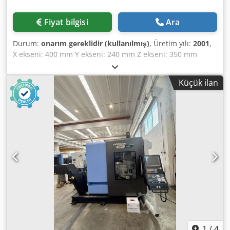
Fiyat bilgisi
Ara
Durum:
onarım gereklidir (kullanılmış)
, Üretim yılı:
2001
,
X ekseni: 400 mm Y ekseni: 240 mm Z ekseni: 350 mm
Dkedpfx Adjznk Rys Isr Mil dönüş hızı: 42.000 devir/dakika
Takım tutucu: HSK-E40 UPC palet sistemi: 320 x 320 mm
Küçük ilan
Kontrol ünitesi: HEIDENHAIN TNC 430 M Makine kullanıma
hazır değil, milin değiştirilmesi gerekiyor.
1
/
4