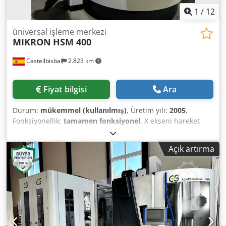
1
/
12
üniversal işleme merkezi
MIKRON
HSM 400
Castellbisbal
2.823 km
Fiyat bilgisi
Ara
Durum:
mükemmel (kullanılmış)
, Üretim yılı:
2005
,
Fonksiyonellik:
tamamen fonksiyonel
, X ekseni hareket
mesafesi:
400 mm
, Y ekseni hareket mesafesi:
450 mm
, Z
ekseni hareket mesafesi:
350 mm
, hızlı travers X ekseni:
42
Açık artırma
m/dak
, hızlı tablası Y ekseni:
42 m/dak
, hızlı ilerleme Z
ekseni:
42 m/dak
, dönüş hızı (maks.):
42.000 dev/dak
,
maksimum mil hızı:
42.000 dev/dak
, mil motoru gücü:
12.000 W
, Donanım:
dokümantasyon / kılavuz
, DİKEY
YÜKSEK HIZLI İŞLEME MERKEZİ MIKRON HSM 400, ÜRETİM
YILI 2005 MİNERALİT ANTİ-VİBRASYONLU PORTAL YAPI
OTOMASYON İMKANI HEIDENHAIN TNC 530 İLE