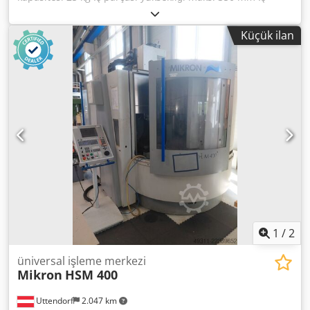
parçası çapı maks. 230 mm Çeşitli aksesuarlar Dsdpfeilp
Eujx Ad Ijkr MARCELS MACHINES AG
Küçük ilan
1
/
2
üniversal işleme merkezi
Mikron
HSM 400
Uttendorf
2.047 km