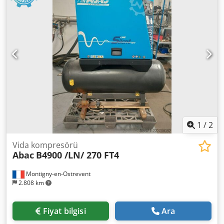
1
/
2
Vida kompresörü
Abac
B4900 /LN/ 270 FT4
Montigny-en-Ostrevent
2.808 km
Fiyat bilgisi
Ara