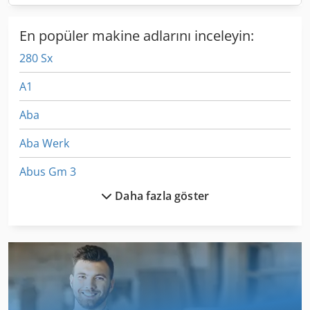
En popüler makine adlarını inceleyin:
280 Sx
A1
Aba
Aba Werk
Abus Gm 3
Daha fazla göster
Abus Ls
Abus V
Abus Vs
Abus Zlk