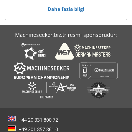
Konveyör Sistemleri
Daha fazla bilgi
Mailing
Mc
Machineseeker.biz.tr resmi sponsorudur:
Nef 280
Wa Acil Güç Teknoloji Gmbh
+44 20 331 800 72
+49 201 857 861 0