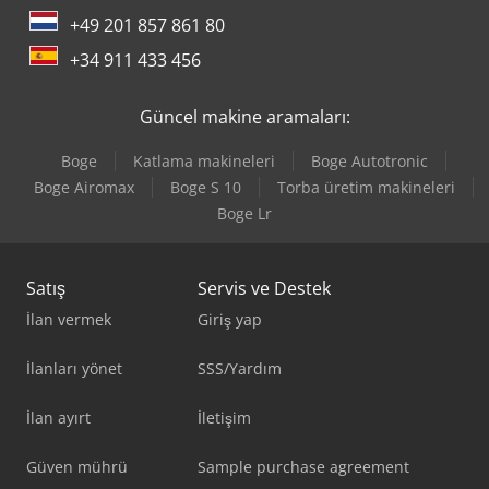
+49 201 857 861 80
+34 911 433 456
Güncel makine aramaları:
Boge
Katlama makineleri
Boge Autotronic
Boge Airomax
Boge S 10
Torba üretim makineleri
Boge Lr
Satış
Servis ve Destek
İlan vermek
Giriş yap
İlanları yönet
SSS/Yardım
İlan ayırt
İletişim
Güven mührü
Sample purchase agreement