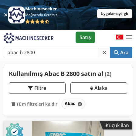
Machineseeker
Uygulamaya git
Mağazada ücretsiz
Satış
Ara
Kullanılmış Abac B 2800 satın al
(2)
Filtre
Alaka
Abac
Tüm filtreleri kaldır
Küçük ilan