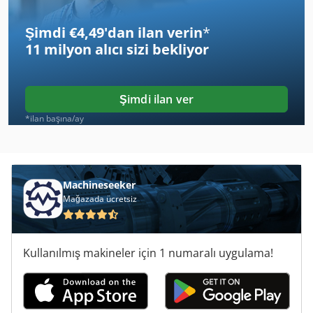
Adm 320
Şimdi €4,49'dan ilan verin
*
Af 222
11 milyon alıcı
sizi bekliyor
Ahwi Uzm 580
Bant Konveyör
Şimdi ilan ver
Bds Mab 480
*ilan başına/ay
Emb 9352 E
Hakomatic B 1100
Machineseeker
Mağazada ücretsiz
Hakomatic B 655
Hakomatic B 910
Kullanılmış makineler için 1 numaralı uygulama!
Kondia B 640
Konveyör Bantlar