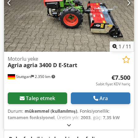
€ // Brüt fiyat 27.900 € - İzleme / test sürüşü mümkün! -
Tüm Türkiye'ye kargo bedeli 400,-€ kargo firması ile! -
Finansman / leasing sizin için bireysel olarak talep
edilebilir
1
/
11
Motorlu yeke
Agria
agria 3400 D E-Start
€7.500
Stuttgart
2.350 km
Sabit fiyat KDV hariç
Talep etmek
Ara
Durum:
mükemmel (kullanılmış)
, Fonksiyonellik:
tamamen fonksiyonel
, Üretim yılı:
2003
, güç:
7,35 kW
(9,99 bg)
, yakıt türü:
dizel
, vites türü:
mekanik
, AGRIA 3400
Diferansiyel Tek akslı / Ekipman taşıyıcı - 10 HP Yanmar
L100AE dizel motor - 4 ileri + 4 geri vites, yön değiştirici