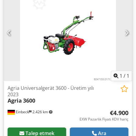
1
/
1
Agria Universalgerät 3600 - Üretim yılı
2023
Agria
3600
€4.900
Einbeck
2.426 km
EXW Pazarlık Fiyatı KDV hariç
Talep etmek
Ara