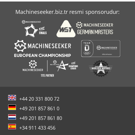
Claas Arion 540 Cebis
Machineseeker.biz.tr resmi sponsorudur:
Claas Arion 640
Claas Axion 850
+44 20 331 800 72
+49 201 857 861 0
+49 201 857 861 80
+34 911 433 456