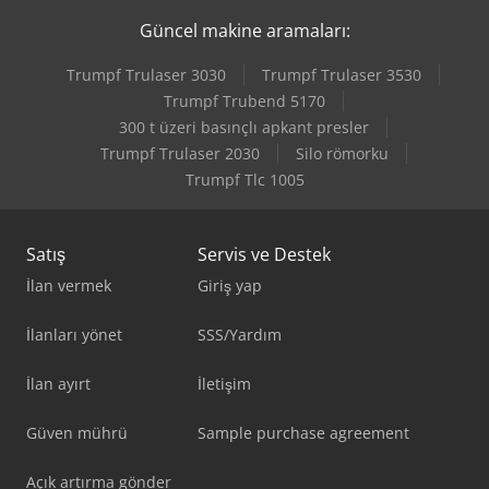
Güncel makine aramaları:
Trumpf Trulaser 3030
Trumpf Trulaser 3530
Trumpf Trubend 5170
300 t üzeri basınçlı apkant presler
Trumpf Trulaser 2030
Silo römorku
Trumpf Tlc 1005
Satış
Servis ve Destek
İlan vermek
Giriş yap
İlanları yönet
SSS/Yardım
İlan ayırt
İletişim
Güven mührü
Sample purchase agreement
Açık artırma gönder