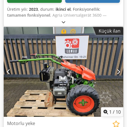
Üretim yılı:
2023
, durum:
ikinci el
, Fonksiyonellik:
tamamen fonksiyonel
, Agria Universalgerät 3600 —
Üretim yılı 2023 Kurt König Baumaschinen GmbH,
Einbeck’in profesyonel kiralama filosundan kullanılmıştır.
Küçük ilan
Durum ve Notlar: Dwodpfxoy A E H Uj Acgea - Durum:
Kiradan çıkma, düzenli bakım yapılmış - Fonksiyon:
Tamamen çalışır durumda - Ürün görselleri örnek
görsellerdir ve cihazın yeni halini göstermektedir, gerçek
durum kullanım süresine göre değişiklik gösterebilir -
37574 Einbeck’te önceden anlaşarak inceleme mümkündür
Fiyat 4.900 EUR + KDV | EXW Einbeck | Teslimat talep
üzerine
1
/
10
Motorlu yeke