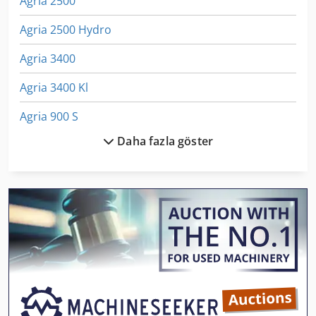
Agria 2500
Agria 2500 Hydro
Agria 3400
Agria 3400 Kl
Agria 900 S
Daha fazla göster
Agria 9600
Agro
Ammann Ac 110
Ammann Ac 70
Ammann Acr 68
Ammann Ar 65