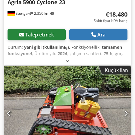
Agria
5900 Cyclone 23
€18.480
Stuttgart
2.350 km
Sabit fiyat KDV hariç
Talep etmek
Ara
Durum:
yeni gibi (kullanılmış)
, Fonksiyonellik:
tamamen
fonksiyonel
, Üretim yılı:
2024
, çalışma saatleri:
75 h
, güç:
16,92 kW (23,00 bg)
, yakıt türü:
benzin
, vites türü:
hidrostatik
, Agria 5900 Tayfun Profi - Hidrolik ekipman
Küçük ilan
taşıyıcısı Dwjdpfx Acov Ecdksgea Teknik detaylar: Elektrikli
marşlı 23hp gücünde Kawasaki 2 silindirli dört zamanlı
benzinli motor Şanzıman: tek diskli kuru kavramalı sürekli
değişken hidrostatik tahrik Hızlar: İleri: 0-7 km/h, Geri: 0 -
3,6 km/h Gidona: kauçuk monteli ve aletsiz yükseklik ve yan
ayarlanabilir Direksiyon: Hidrolik direksiyon (Holm-Aktif
direksiyon) Lastikler: 23 x 8.50 - 12 AS Standart donanım:
lastikler, servis ve park freni, saat sayacı, manuel
çalıştırma, elektrikli marş, soket Yakıt: kurşunsuz benzin
Ağırlık: yaklaşık 221,00 kg Özellikler: Holm-Aktiv direksiyonu