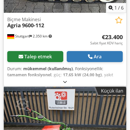
1
/
6
Biçme Makinesi
Agria
9600-112
€23.400
Stuttgart
2.350 km
Sabit fiyat KDV hariç
Talep etmek
Ara
Durum:
mükemmel (kullanılmış)
, Fonksiyonellik:
tamamen fonksiyonel
, güç:
17,65 kW (24,00 bg)
, yakıt
türü:
hibrit
, Üretim yılı:
2020
, çalışma saatleri:
163 h
,
AĞRIA 9600 - 112 Dwodpfx Aov Edvhocgsa !!! 2. nesil yeni
Küçük ilan
model!!! 112 cm orak malçlama tablasına sahip uzaktan
kumandalı paletli biçme makinesi Bu AGRIA 9600-112
paletli biçme makinesi 2020 yılında üretilmiş, bir gösteri
ünitesi olarak kullanılmış, sayaçlara göre yalnızca yaklaşık
163 çalışma saati vardır ve normal kullanım ve aşınma
belirtileriyle genel olarak iyi durumdadır. Güncel tavsiye
edilen perakende satış fiyatı 44.900,-€'dur. Net fiyat 23.445