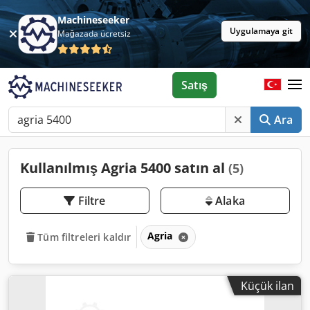
Machineseeker
Uygulamaya git
Mağazada ücretsiz
Satış
Ara
Kullanılmış Agria 5400 satın al
(5)
Filtre
Alaka
Agria
Tüm filtreleri kaldır
Küçük ilan