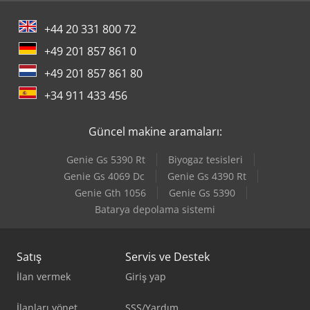
+44 20 331 800 72
+49 201 857 861 0
+49 201 857 861 80
+34 911 433 456
Güncel makine aramaları:
Genie Gs 5390 Rt
Biyogaz tesisleri
Genie Gs 4069 Dc
Genie Gs 4390 Rt
Genie Gth 1056
Genie Gs 5390
Batarya depolama sistemi
Satış
Servis ve Destek
İlan vermek
Giriş yap
İlanları yönet
SSS/Yardım