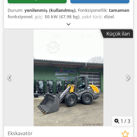
Durum:
yenilenmiş (kullanılmış)
, Fonksiyonellik:
tamamen
fonksiyonel
, güç:
50 kW (67,98 bg)
, yakıt türü:
dizel
,
işletme ağırlığı:
5.050 kg
, lastik boyutu:
405/70 R 18
, kova
hacmi:
1 m³
, Üretim yılı:
2023
, çalışma saatleri:
800 h
,
Küçük ilan
Donanım:
UVV güvenlik kontrolü, arka toplama ünitesi,
ek farlar, hidrolik, kabin, palet çatalları, standart kepçe
,
Motor Kademesi V, 20. km/sürüm, Sürekli devre yardımcı
hidroliği, 1'inci ek devre için hidrolik kaplinler, Djdpfx
Aetrna Usmnowa Grammer rahat koltuk, Mitas 405/70 R18
lastikler, Kapaklı saklama kutusu, Arka çalışma lambaları,
Radyo hazırlığı, hidrolik hızlı bağlantı elemanı, Kaynaklı
kesme kenarlı ve dolayısıyla 1 metreküplük standart kova,
palet çatalı
1
/
3
Ekskavatör