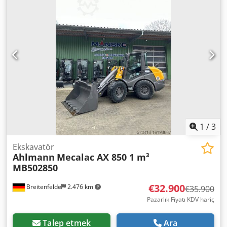
1
/
3
Ekskavatör
Ahlmann
Mecalac AX 850 1 m³
MB502850
€32.900
Breitenfelde
2.476 km
€35.900
Pazarlık Fiyatı KDV hariç
Talep etmek
Ara