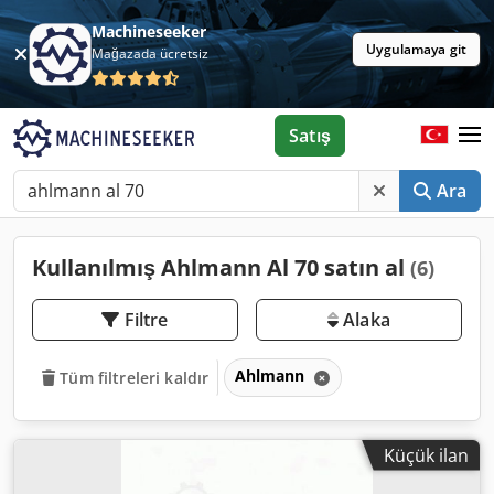
Machineseeker
Uygulamaya git
Mağazada ücretsiz
Satış
Ara
Kullanılmış Ahlmann Al 70 satın al
(6)
Filtre
Alaka
Ahlmann
Tüm filtreleri kaldır
Küçük ilan