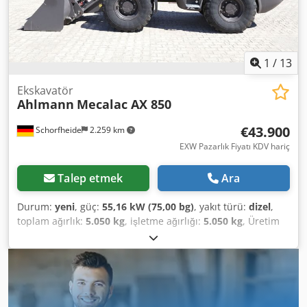
1
/
13
Ekskavatör
Ahlmann
Mecalac AX 850
€43.900
Schorfheide
2.259 km
EXW Pazarlık Fiyatı KDV hariç
Talep etmek
Ara
Durum:
yeni
, güç:
55,16 kW (75,00 bg)
, yakıt türü:
dizel
,
toplam ağırlık:
5.050 kg
, işletme ağırlığı:
5.050 kg
, Üretim
yılı:
2023
, çalışma saatleri:
1 h
, makine/araç numarası:
685239865
, Donanım:
4'ü 1 arada kepçe, UVV güvenlik
kontrolü, her tahrikli, kabin, palet çatalları, standart
kepçe
, MECALAC-AHLMANN AX850 Ağırlık: 5050 kg
Genişlik: 1.850 mm Kova hacmi 0,85 m³ kesicili veya dişli