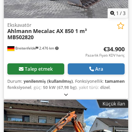
1
/
3
Ekskavatör
Ahlmann
Mecalac AX 850 1 m³
MB502820
€34.900
Breitenfelde
2.476 km
Pazarlık Fiyatı KDV hariç
Talep etmek
Ara
Durum:
yenilenmiş (kullanılmış)
, Fonksiyonellik:
tamamen
fonksiyonel
, güç:
50 kW (67,98 bg)
, yakıt türü:
dizel
,
işletme ağırlığı:
5.050 kg
, lastik boyutu:
405/70 R 18
, kova
hacmi:
1 m³
, Üretim yılı:
2023
, çalışma saatleri:
570 h
,
Küçük ilan
Donanım:
UVV güvenlik kontrolü, arka toplama ünitesi,
ek farlar, hidrolik, kabin, palet çatalları, standart kepçe
,
Motor Kademesi V, 20. km/sürüm, Sürekli devre yardımcı
hidroliği, 1'inci ek devre için hidrolik kaplinler, Grammer
rahat koltuk, Dwedpfotrna Hex Amnea Mitas 405/70 R18