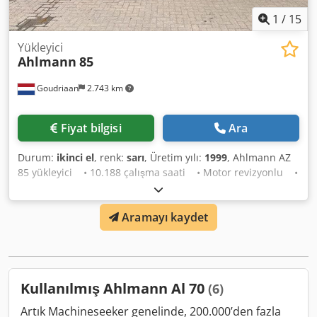
1
/
15
Yükleyici
Ahlmann
85
Goudriaan
2.743 km
Fiyat bilgisi
Ara
Durum:
ikinci el
, renk:
sarı
, Üretim yılı:
1999
, Ahlmann AZ
85 yükleyici • 10.188 çalışma saati • Motor revizyonlu •
Geniş lastikler • Dönüşlü bom Dedpfxoy Na H Ns Amnowa
• Kova ve çatal • Ruhsatlı • Çalışır durumda
Aramayı kaydet
(çalışmadan çıkarılmış) Durum: Kullanılmış Üretim yılı:
1999
Kullanılmış Ahlmann Al 70
(6)
Artık Machineseeker genelinde, 200.000’den fazla