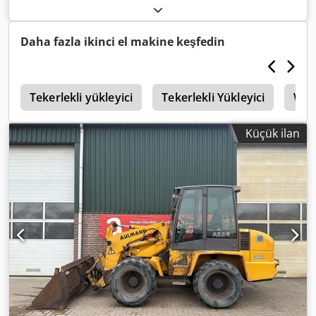
Daha fazla ikinci el makine keşfedin
ç
Tekerlekli yükleyici
Tekerlekli Yükleyici
Werk
Küçük ilan