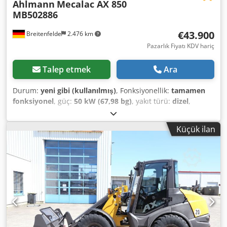
Ahlmann
Mecalac AX 850
MB502886
€43.900
Breitenfelde
2.476 km
Pazarlık Fiyatı KDV hariç
Talep etmek
Ara
Durum:
yeni gibi (kullanılmış)
, Fonksiyonellik:
tamamen
fonksiyonel
, güç:
50 kW (67,98 bg)
, yakıt türü:
dizel
,
işletme ağırlığı:
5.050 kg
, lastik boyutu:
405/70 R 18
,
Üretim yılı:
2023
, çalışma saatleri:
150 h
, Donanım:
UVV
Küçük ilan
güvenlik kontrolü, arka toplama ünitesi, ek farlar,
hidrolik, kabin, palet çatalları, standart kepçe
, Motor
Kademesi V, 20. km/sürüm, Sürekli devre yardımcı
hidroliği, 1'inci ek devre için hidrolik kaplinler, Grammer
rahat koltuk, Mitas 405/70 R18 lastikler, Kapaklı saklama
kutusu, Arka çalışma lambaları, Radyo hazırlığı, hidrolik
hızlı bağlantı elemanı, Kaynaklı kesme kenarlı ve
dolayısıyla 1 metreküplük standart kova, palet çatalı
Dwedpotrnf Dsfx Amnja