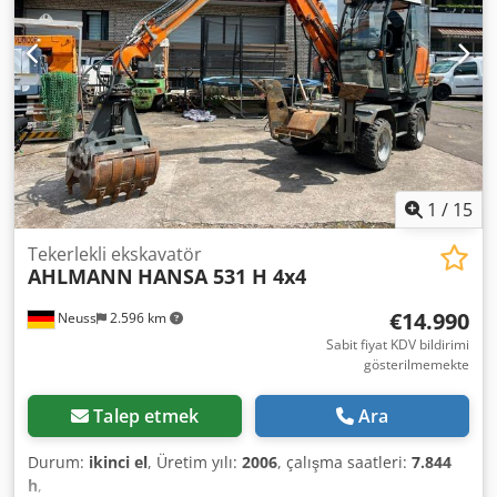
lastikler, Kapaklı saklama kutusu, Arka çalışma lambaları,
Radyo hazırlığı, hidrolik hızlı bağlantı elemanı, Kaynaklı
kesme kenarlı ve dolayısıyla 1 metreküplük standart kova,
palet çatalı
1
/
15
Tekerlekli ekskavatör
AHLMANN
HANSA 531 H 4x4
€14.990
Neuss
2.596 km
Sabit fiyat KDV bildirimi
gösterilmemekte
Talep etmek
Ara
Durum:
ikinci el
, Üretim yılı:
2006
, çalışma saatleri:
7.844
h
,