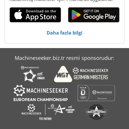
Ammann Av 20
Ammann Av 23
Ammann Av 26
Daha fazla bilgi
Ammann Av 95
Hanomag 70 E
Machineseeker.biz.tr resmi sponsorudur:
Ka 77
Kgs 1670