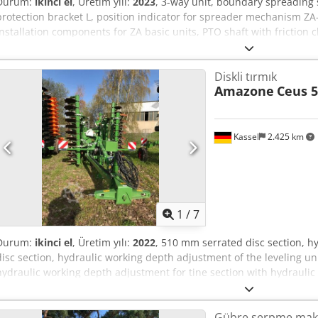
Durum:
ikinci el
, Üretim yılı:
2023
, 3-way unit, boundary spreading 
protection bracket L, position indicator for spreader mechanism ZA-
installation components for ZA basic units, PTO shaft with friction
LED rear lights. Dodpst Dwibefx Ahuock
Diskli tırmık
Amazone
Ceus 5
Kassel
2.425 km
1
/
7
Durum:
ikinci el
, Üretim yılı:
2022
, 510 mm serrated disc section, h
disc section, hydraulic working depth adjustment of the leveling uni
hydraulic working depth adjustment for tine section with hydraulic
Djdpfxotz Tplo Ahusck
Gübre serpme mak