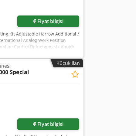
Fiyat bilgisi
ing Kit Adjustable Harrow Additional /
ternational Analog Work Position
ramline Control Djdpetgpggsfx Ahujck
Küçük ilan
inesi
000 Special
in
Fiyat bilgisi