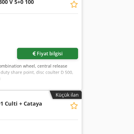
300 V 5+0 100
Fiyat bilgisi
combination wheel, central release
uty share point, disc coulter D 500,
k
Küçük ilan
1 Culti + Cataya