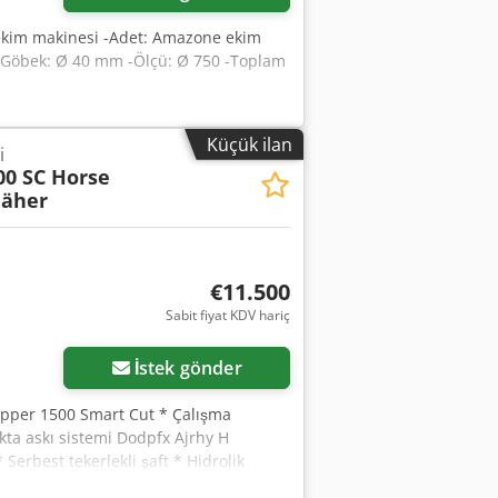
me, ekim makinesi -Adet: Amazone ekim
 -Göbek: Ø 40 mm -Ölçü: Ø 750 -Toplam
Küçük ilan
i
00 SC Horse
äher
€11.500
Sabit fiyat KDV hariç
İstek gönder
pper 1500 Smart Cut * Çalışma
okta askı sistemi Dodpfx Ajrhy H
Serbest tekerlekli şaft * Hidrolik
luk göstergesi -----Dahili araç