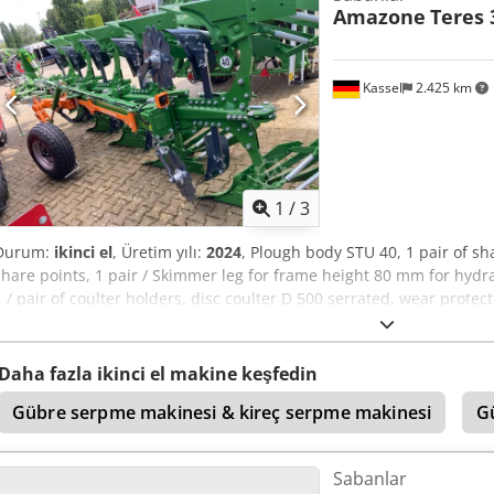
Amazone
Teres 
Kassel
2.425 km
1
/
3
Durum:
ikinci el
, Üretim yılı:
2024
, Plough body STU 40, 1 pair of sh
share points, 1 pair / Skimmer leg for frame height 80 mm for hydr
1 / pair of coulter holders, disc coulter D 500 serrated, wear protec
Dcodpfet A Udyjx Ahusk
Daha fazla ikinci el makine keşfedin
Gübre serpme makinesi & kireç serpme makinesi
G
Sabanlar