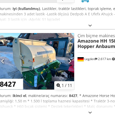
Durum:
iyi (kullanılmış)
, Lastikler, traktör lastikleri, toprak işle
makinesinden 3 adet lastik -Lastik ölçüsü Dedpob A E Ufefx Ahujck
iyat: 3 lastik için -Ağırlık: 51 kg/adet
Çim biçme makines
Amazone
HH 15
Hopper Anbaum
Legden
2.617 km
1
/
11
Durum:
ikinci el
, makine/araç numarası:
8427
, * Amazone Horse Ho
genişliği: 1,50 m * 1.500 l toplama haznesi kapasitesi * Traktör 3-n
Rshueck * H60 bıçak sistemi * Destek tekerlekleri * Malç donanımı * 
taban boşaltmalı toplama haznesi * Dönüş hızı: 2.650 dev/dak * Dolu