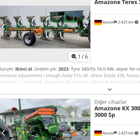
Amazone
Teres 
Kassel
2.425 km
1
/
6
Durum:
ikinci el
, Üretim yılı:
2023
, Tyre 340/55-16.0 AW, wiper for 
pressure adjustment / plough body STU 40, share blade 430, heavy-d
notched, 1 / notched, prepared for lighting / Dcedpfx Aet Eay Ejhus
Diğer cihazlar
Amazone
KX 300
3000 Sp
Kassel
2.425 km