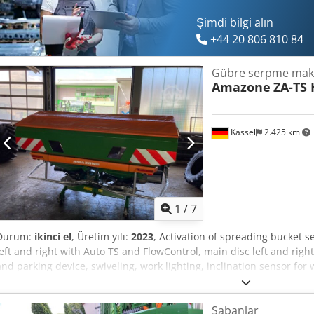
Şimdi bilgi alın
+44 20 806 810 84
Gübre serpme mak
Amazone
ZA-TS 
Kassel
2.425 km
1
/
7
Durum:
ikinci el
, Üretim yılı:
2023
, Activation of spreading bucket se
left and right with Auto TS and FlowControl, main disc left and right
and parking device, swiveling, work lighting, inclination sensor for
Dodpfst A Tzwjx Ahueck
Sabanlar