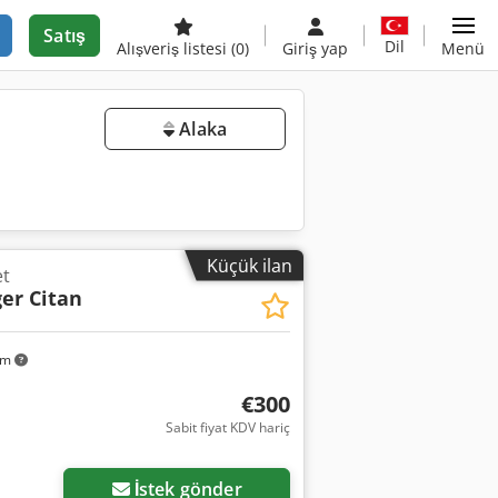
Satış
Dil
Alışveriş listesi
(0)
Giriş yap
Menü
Alaka
Küçük ilan
et
er Citan
km
€300
Sabit fiyat KDV hariç
İstek gönder