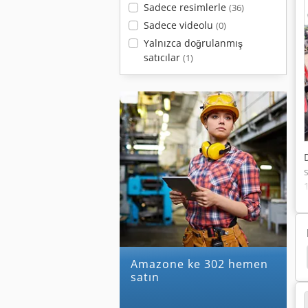
Sadece resimlerle
(36)
Sadece videolu
(0)
Yalnızca doğrulanmış
satıcılar
(1)
 Ug 4500
Amazone Uf 901
Amazone Uf 1501
amazone ke 302 hemen
satın