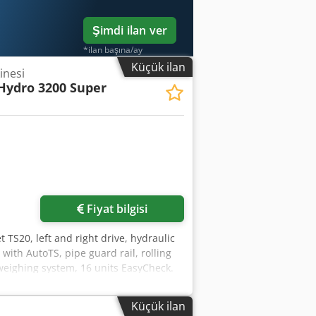
Şimdi ilan ver
*ilan başına/ay
Küçük ilan
inesi
Hydro 3200 Super
Fiyat bilgisi
t TS20, left and right drive, hydraulic
 with AutoTS, pipe guard rail, rolling
 weighing system, 16 units EasyCheck.
Küçük ilan