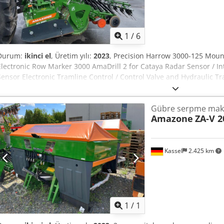
1
/
6
Durum:
ikinci el
, Üretim yılı:
2023
, Precision Harrow 3000-125 Mount
Electronic Row Marker 3000 AmaDrill 2 for Cataya Radar Sensor / In
Sensor Electronic Tramline Control / Control Valve and Hydraulic T
Gübre serpme mak
Amazone
ZA-V 2
Kassel
2.425 km
Daha fazla fotoğraf
istey
1
/
1