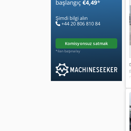
başlangıç
€4,49
*
Şimdi bilgi alın
+44 20 806 810 84
komisyonsuz satmak
*ilan başına/ay