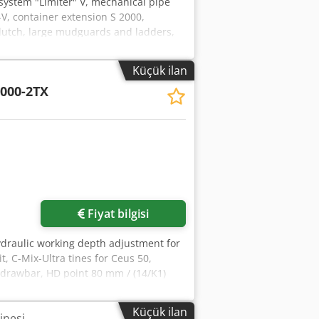
system "Limiter" V, mechanical pipe
V, container extension S 2000,
 clutch, large mudguards and ladders,
Küçük ilan
000-2TX
Fiyat bilgisi
ydraulic working depth adjustment for
t, C-Mix-Ultra tines for Ceus 50,
 drawbar, HD point 80 mm / (14/K1)
Küçük ilan
inesi