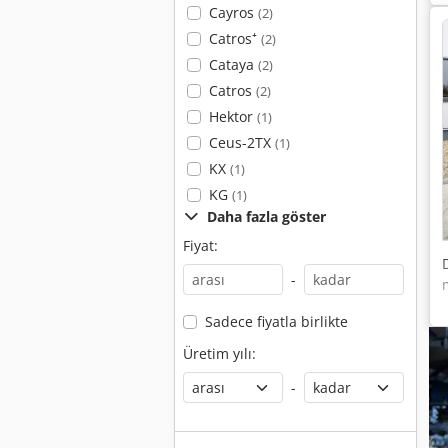
Cayros
(2)
Catros⁺
(2)
Cataya
(2)
Catros
(2)
Hektor
(1)
Ceus-2TX
(1)
KX
(1)
KG
(1)
Daha fazla göster
Fiyat:
-
Sadece fiyatla birlikte
Üretim yılı:
-