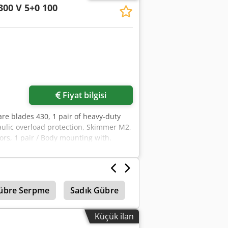
300 V 5+0 100
Fiyat bilgisi
are blades 430, 1 pair of heavy-duty
aulic overload protection, Skimmer M2,
tors, 1 pair / Body mounting with.
übre Serpme
Sadık Gübre
Amazone Gübre Serpm
Küçük ilan