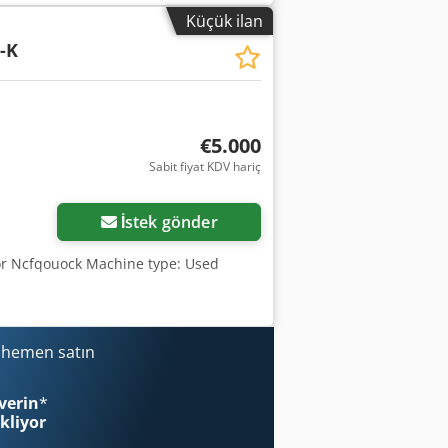
ız veya daha fazla bilgi için bize
Küçük ilan
atalar ve ara satış hakkı saklıdır.
-K
€5.000
Sabit fiyat KDV hariç
İstek gönder
or Ncfqouock Machine type: Used
i hemen satın
verin
*
ekliyor