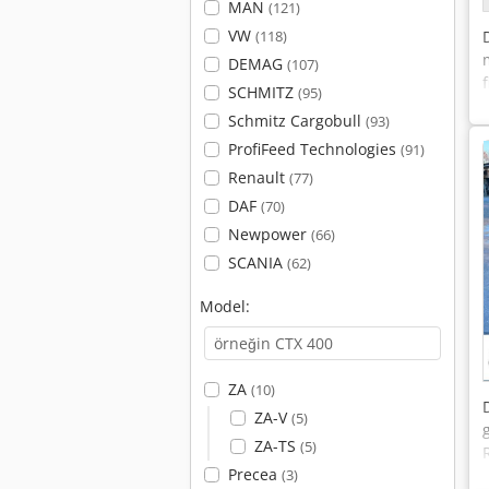
MAN
(121)
VW
(118)
DEMAG
(107)
f
SCHMITZ
(95)
Schmitz Cargobull
(93)
ProfiFeed Technologies
(91)
Renault
(77)
DAF
(70)
Newpower
(66)
SCANIA
(62)
Model:
ZA
(10)
ZA-V
(5)
ZA-TS
(5)
Precea
(3)