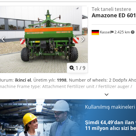
numarası: 8427 WhatsApp desteği mevcut! Makine hakkında soruların
Tek taneli testere
kolayca WhatsApp üzerinden ulaşabilirsiniz. Whatsapp Whatsapp ----H
Amazone
ED 601
Kassel
2.425 km
1
/
9
Durum:
ikinci el
, Üretim yılı:
1998
, Number of wheels: 2 Dodpfx Ah
machine Frame type: Attachment Fertilizer unit / Fertilizer auger /
Kullanılmış makineler
Şimdi €4,49'dan ilan 
11 milyon alıcı
sizi b