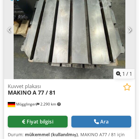
aralığı: 40 mm Dodpsyl Swdofx Ah Eock
1
/
1
Kuvvet plakası
MAKINO
A 77 / 81
Mögglingen
2.290 km
Fiyat bilgisi
Ara
Durum:
mükemmel (kullanılmış)
, MAKINO A77 / 81 için