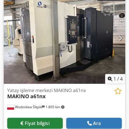
1
/
4
Yatay işleme merkezi MAKINO a61nx
MAKINO
a61nx
Wodzisław Śląski
1.805 km
Fiyat bilgisi
Ara