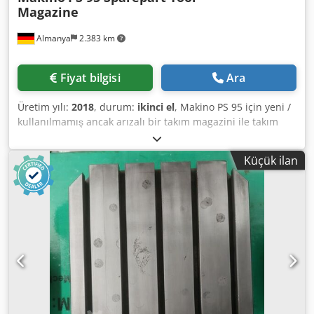
Magazine
Almanya
2.383 km
Fiyat bilgisi
Ara
Üretim yılı:
2018
, durum:
ikinci el
, Makino PS 95 için yeni /
kullanılmamış ancak arızalı bir takım magazini ile takım
değiştirici satıyoruz. Magazin, makine nakliye kasasından
indirilirken bir vinç kancası ile hasar görmüştür.
Küçük ilan
Dcjdsvfdvbepfx Ah Ejk Döküm üst kısımdan kırılmış ve
birkaç takım kabı hasar görmüştür. Onarılabilir veya yedek
parça taşıyıcısı olarak kullanılabilir. *