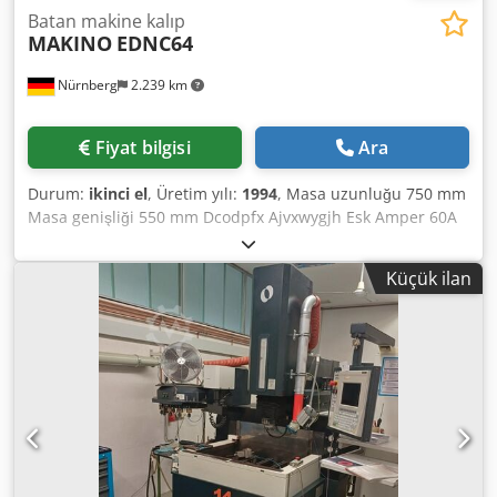
Batan makine kalıp
MAKINO
EDNC64
Nürnberg
2.239 km
Fiyat bilgisi
Ara
Durum:
ikinci el
, Üretim yılı:
1994
, Masa uzunluğu 750 mm
Masa genişliği 550 mm Dcodpfx Ajvxwygjh Esk Amper 60A
Makino MGE20 kontrolü x-hareket 600 mm y-hareket 400
mm z-seyahat 250 mm İş parçası ağırlığı 450 kg Takım
Küçük ilan
değiştirme cihazı 8 Makine ağırlığı yaklaşık 5,00 ton
Yaklaşık alan gereksinimi 3,00 x 3,50 x H3,00 m MAKINO
MGE20 kumandalı batırma erozyon makinesi, 8 kat elektrot
değiştirici