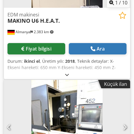
1
/
10
EDM makinesi
MAKINO
U6 H.E.A.T.
Almanya
2.383 km
Fiyat bilgisi
Ara
Durum:
ikinci el
, Üretim yılı:
2018
, Teknik detaylar: X-
Ekseni hareketi: 650 mm Y-Ekseni hareketi: 450 mm Z-
Ekseni hareketi: 420 mm Dcsdpsy I Ak Iefx Ah Esk Kontrol:
MAKINO Hyper i U-Ekseni: ± 75 mm V-Ekseni: ± 75 mm
Küçük ilan
Maks. iş parçası boyutu UxGxY: 1000 x 800 x 400 mm İş
parçası ağırlığı: maks. 1500 kg Tabla boyutu: 910 x 710 mm
Makine ağırlığı yaklaşık: 5 ton Boyutlar
(Uzunluk/Genişlik/Yükseklik): 3 x 3 x 2,3 m Aksesuarlar:
Program hafızası: 10 GB Ethernet I/P arayüzü 5 eksenli su
banyolu tel erozyon makinesi mükemmel durumda. En
yüksek kesim hızları için H.E.A.T. sistemi