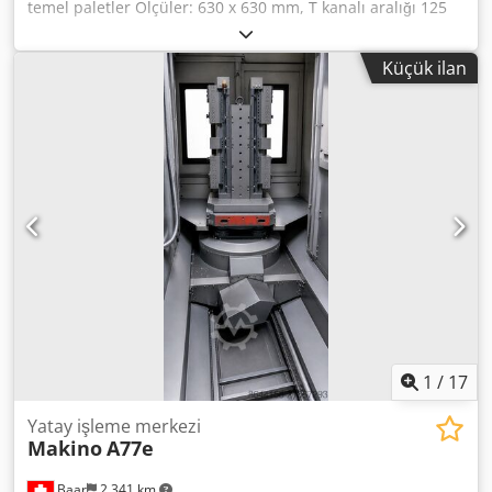
temel paletler Ölçüler: 630 x 630 mm, T kanalı aralığı 125
mm Birden fazla mevcut! Dcsdpfxoyl Sv Tj Ah Ejk
Küçük ilan
1
/
17
Yatay işleme merkezi
Makino
A77e
Baar
2.341 km