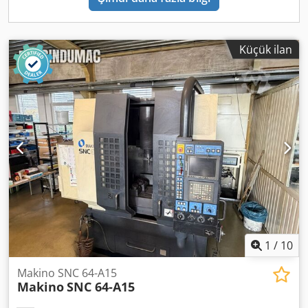
fiyatı talep üzerine verilir, fiyat pazarlığa açıktır. Dcodpfsy
Nm E Ssx Ah Ejk
Küçük ilan
1
/
10
Makino SNC 64-A15
Makino
SNC 64-A15