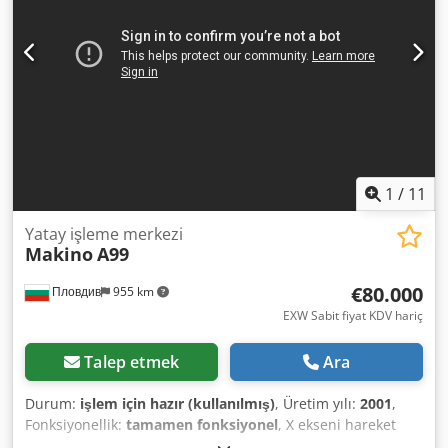
Mil konikliği: BT50 / ISO50 Mil hızı: 4.000 dev/dak Otomatik
takım değiştirici: 40 istasyon Fanuc System 6M CNC kontrol
Dahil olanlar: Çift palet sistemi 40 istasyonlu otomatik
takım değiştirici Dedpfxezivz To Ah Ejck BT50 mil Makine
dökümantasyonu (mevcutsa) Sorunuz veya daha fazla
bilgiye ihtiyacınız varsa, mesaj gönderebilir veya bizi
arayabilirsiniz.
1
/
11
Yatay işleme merkezi
Makino
A99
€80.000
Пловдив
955 km
EXW Sabit fiyat KDV hariç
Talep etmek
Ara
Durum:
işlem için hazır (kullanılmış)
, Üretim yılı:
2001
,
Fonksiyonellik:
tamamen fonksiyonel
, X ekseni hareket
mesafesi:
1.000 mm
, Y ekseni hareket mesafesi:
1.000 mm
,