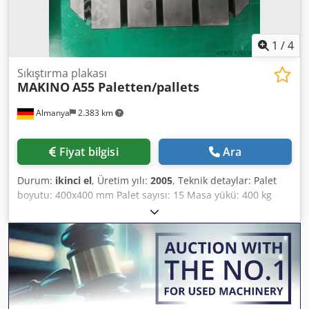
1
/
4
Sıkıştırma plakası
MAKINO
A55 Paletten/pallets
Almanya
2.383 km
Fiyat bilgisi
Ara
Durum:
ikinci el
, Üretim yılı:
2005
, Teknik detaylar: Palet
boyutu: 400x400 mm Palet sayısı: 15 Masa yükü: 400 kg
Makine ağırlığı yaklaşık: 0,060 t Yer ihtiyacı yaklaşık: 0,4 x
0,4 m Dedpfxsvc Adle Ah Esck Makino A 55 için 15 palet,
400 x 400 ebatlarında, T yuvalı satılık. *