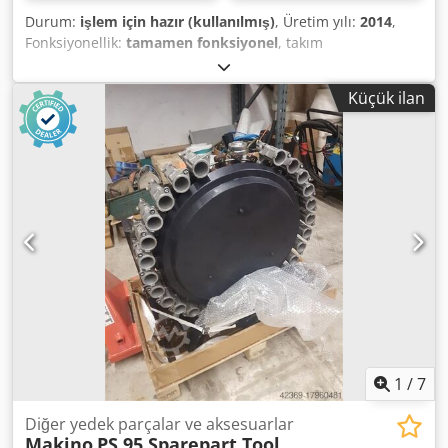
Durum:
işlem için hazır (kullanılmış)
, Üretim yılı:
2014
,
Fonksiyonellik:
tamamen fonksiyonel
, takım
magazinindeki yuva sayısı:
60
, Donanım:
dokümantasyon
/ kılavuz, talaş konveyörü
, Teknik Özellikler: - Yatay mil -
Küçük ilan
HSK-A63 mil Dsdpfjzqyvwsx Ah Esck - Milin torku 240 Nm -
4 eksenli işleme - 60 ATC (Otomatik Takım Değiştirici) -
Palet değiştirici (2 palet) - Palet boyutu 500x500 mm -
Soğutma sistemi - Knoll marka soğutma sıvısı filtrasyon
sistemi - Mil üzerinden 50 bar soğutma sıvısı basıncı -
Fanuc kontrol sistemi - Talaş taşıma sistemi - Robot
arayüzü - Doğrusal ölçüm sistemleri (ağırlık sensörleri) -
Üretim yılı 2014
1
/
7
Diğer yedek parçalar ve aksesuarlar
Makino
PS 95 Sparepart Tool