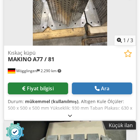
1
/
3
Kıskaç küpü
MAKINO
A77 / 81
Mögglingen
2.290 km
Fiyat bilgisi
Ara
Durum:
mükemmel (kullanılmış)
, Altıgen Kule Ölçüler:
500 x 500 x 500 mm Yükseklik: 930 mm Taban Plakası: 630 x
630 mm Izgara aralığı: 40 mm Çift Köşe Parçası Ölçüler:
630 x 200 mm Yükseklik: 760 mm Taban Plakası: 630 x 630
Küçük ilan
mm Izgara aralığı: 40 mm Kare Kule Ölçüler: 400 x 400 mm
Yükseklik: 930 mm Taban Plakası: 630 x 630 mm Izgara