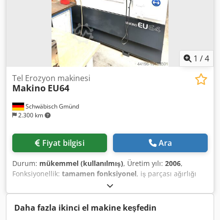
1
/
4
Tel Erozyon makinesi
Makino
EU64
Schwäbisch Gmünd
2.300 km
Fiyat bilgisi
Ara
Durum:
mükemmel (kullanılmış)
, Üretim yılı:
2006
,
Fonksiyonellik:
tamamen fonksiyonel
, iş parçası ağırlığı
(maks.):
1.500 kg
, X ekseni hareket mesafesi:
600 mm
, Y
ekseni hareket mesafesi:
400 mm
, Z ekseni hareket
mesafesi:
260 mm
, toplam yükseklik:
2.350 mm
, toplam
Daha fazla ikinci el makine keşfedin
uzunluk:
2.500 mm
, toplam genişlik:
2.300 mm
, iş parçası