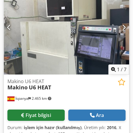
mm ve Z'de 250 mm hareket yollarına, 500 × 350 mm'lik bir
tabla boyutuna sahiptir ve maksimum 500 kg iş parçası
ağırlığını kaldırabilir. Bu Makino EDNC 30 kalıp oyma EDM
makinesini satın alma fırsatını değerlendirin. Bu makine
hakkında daha fazla bilgi için bizimle iletişime geçin.
Makine Avantajları Teknik Makine Avantajları • Toplam
alan: genişlik 3000 mm, y 2800 mm • Güç: 12 kva, 400 v, 12
a Dcsdpfox U U Huex Ah Esk • Masa boyutu: 500 mm x 350
mm • Alet pozisyonları: 8 • Bu makine ile edm parlatma
mümkündür. Ekstra Bilgi Bu makine ile EDM parlatma
mümkündürArızalı devre kartı (makine çalışmıyor)
1
/
7
Dimensions Machine Depth 2000 mm
Makino U6 HEAT
Makino
U6 HEAT
İspanya
2.465 km
Fiyat bilgisi
Ara
Durum:
işlem için hazır (kullanılmış)
, Üretim yılı:
2016
, X