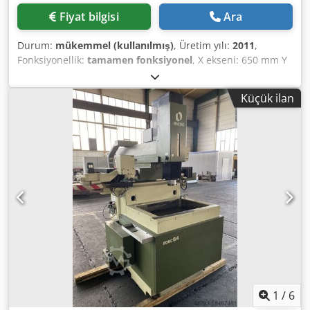
Fiyat bilgisi
Ara
Durum:
mükemmel (kullanılmış)
, Üretim yılı:
2011
,
Fonksiyonellik:
tamamen fonksiyonel
, X ekseni: 650 mm Y
ekseni: 325 mm Z ekseni: 350 mm B ekseni: 130 derece C
ekseni: 360 derece Mil devir hızı: 30.000 dev/dak Mil
Küçük ilan
bağlama: HSK 50 Takım değiştirici: 60 konum Kontrol
sistemi: Makino Professional 5 Dsdpezapp Hjfx Ah Ejck
Hibrit uzunluk ölçüm sistemi dahil Problar dahil Yaklaşık
60 adet HSK 50 takım tutucu (MST + Rego Fix) dahil Mil
yenilenmiştir X + Y bilyalı vidalar 2024 yılında
değiştirilmiştir Makine şu anda yaklaşık 32.000 mil saati
çalışmış olup hâlâ faal üretimdedir Yaklaşık 46. haftadan /
2026 itibaren müsait Enerji altında inceleme önceden
randevu ile her zaman mümkündür
1
/
6