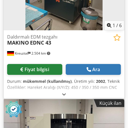
1
/
6
Daldırmalı EDM tezgahı
MAKINO
EDNC 43
Kreuztal
2.504 km
Fiyat bilgisi
Ara
Durum:
mükemmel (kullanılmış)
, Üretim yılı:
2002
, Teknik
Özellikler: Hareket Aralığı (X/Y/Z): 450 / 350 / 350 mm CNC
Kontrol Ünitesi: MAKINO MGF2 Takım Değiştirici Ölçüler
(Uzunluk x Genişlik x Yükseklik): yaklaşık 2000 x 1950 x 3050
Küçük ilan
mm Makine Ağırlığı: yaklaşık 1,5 ton Durum:
Dedpezmabxsfx Ah Eeck Çok iyi durumda Satıcı, yazım veya
veri aktarım hatalarından sorumlu değildir. Makine,
görünümü, teknik durumu ve aşınma durumu açısından