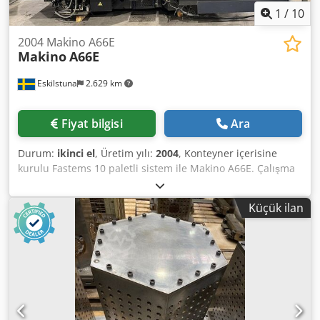
1
/
10
2004 Makino A66E
Makino
A66E
Eskilstuna
2.629 km
Fiyat bilgisi
Ara
Durum:
ikinci el
, Üretim yılı:
2004
, Konteyner içerisine
kurulu Fastems 10 paletli sistem ile Makino A66E. Çalışma
tablası uzunluğu: 500,4 mm Çalışma tablası genişliği: 500,4
mm Dcedpfjy D Sirjx Ah Esk Tablada maksimum yük: 700 kg
Küçük ilan
Takım magazinindeki takım sayısı: 136 adet Maksimum iş
mili devir hızı: 14.000 dev/dk X ekseni hareket mesafesi
(mekanik ilerleme): 729 mm Y ekseni hareket mesafesi
(mekanik ilerleme): 729 mm Z ekseni hareket mesafesi
(mekanik ilerleme): 797,6 mm X ekseninde maksimum
ilerleme hızı: 1.250,1 mm/s Y ekseninde maksimum
ilerleme hızı: 1.250,1 mm/s Z ekseninde maksimum
ilerleme hızı: 1.250,1 mm/s