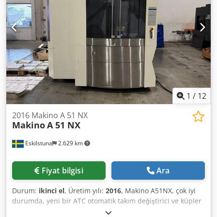
yaşına uygun durumdadır; kullanılmış makineler herhangi
bir garanti olmaksızın satılır.
1
/
12
2016 Makino A 51 NX
Makino
A 51 NX
Eskilstuna
2.629 km
Fiyat bilgisi
Ara
Durum:
ikinci el
, Üretim yılı:
2016
, Makino A51NX, çok iyi
durumda, yeni bir ATC otomatik takım değiştirici ve küpler
dahildir. Yaklaşık 11.000 saat işleme süresi Kapasite ve