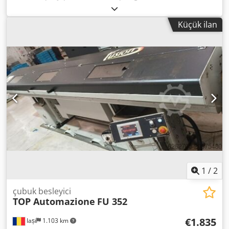
Küçük ilan
1
/
2
çubuk besleyici
TOP Automazione
FU 352
€1.835
Iași
1.103 km