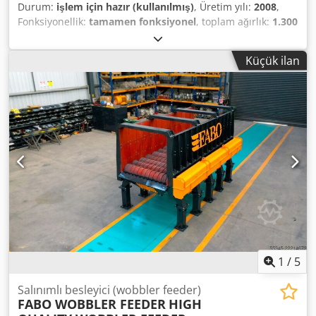
Durum:
işlem için hazır (kullanılmış)
, Üretim yılı:
2008
,
Fonksiyonellik:
tamamen fonksiyonel
, toplam ağırlık:
1.300
kg
, güç:
2 kW (2,72 bg)
, kontrolör modeli:
HBG 10
, iş
parçası uzunluğu (maks.):
3.000 mm
, çubuk geçişi:
60 mm
,
Küçük ilan
TEKNİK ÖZELLİKLER İş parçasının maksimum uzunluğu:
3.000 mm Rehber kanal çapı: yaklaşık 60 mm Dcedjzqcv
Tepfx Aafsk MAKİNE ÖZELLİKLERİ Kontrol paneli: HBG 10
Tahrik gücü: 2 kW Ağırlık: 1.300 kg
1
/
5
Salınımlı besleyici (wobbler feeder)
FABO WOBBLER FEEDER
HIGH