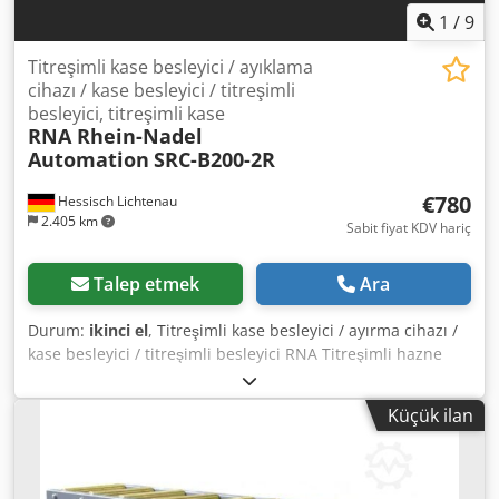
1
/
9
Titreşimli kase besleyici / ayıklama
cihazı / kase besleyici / titreşimli
besleyici, titreşimli kase
RNA Rhein-Nadel
Automation
SRC-B200-2R
€780
Hessisch Lichtenau
2.405 km
Sabit fiyat KDV hariç
Talep etmek
Ara
Durum:
ikinci el
, Titreşimli kase besleyici / ayırma cihazı /
kase besleyici / titreşimli besleyici RNA Titreşimli hazne
besleyici, ayırma cihazı / vidalama teknolojisi için titreşimli
besleyicili vidalı besleyici Dodpfx Aju Ailgeafsck Besleme
Küçük ilan
sistemi, besleme cihazı Üretici: RNA Rhein-Nadel
Automation GmbH Tip SRC-B200-2R Üretim yılı: yaklaşık
2000 Tencere üst çapı: 300 mm Çanak çapı alt: 180 mm
Kase iç yüksekliği: yaklaşık 45 mm Ayıklama yolu genişliği: