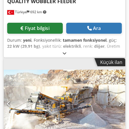
QUALITY WOBBLER FEEDER
Türkiye
692 km
Fiyat bilgisi
Ara
Durum:
yeni
, Fonksiyonellik:
tamamen fonksiyonel
, güç:
22 kW (29,91 bg)
, yakıt türü:
elektrikli
, renk:
diğer
, Üretim
yılı:
2026
, • Fabo Wobbler besleyiciler, elips şeklindeki bir
çubuk ve benzersiz hareket mekanizması ile yapışkan, ıslak
Küçük ilan
ve büyük malzemeleri kırıcıya rahat ve temiz bir şekilde
beslemek için tasarlanmıştır. Kendi kendini temizleyen
yapısı ile tıkanma ve taş sıkışması sorununu ortadan
kaldırır. • Tıkanma ve sıkışma olmadan ıslak ve yapışkan
malzemelerle çalışın. • Ayarlanabilir besleme hızı. • Daha
az yer kaplar ve daha küçük yüksekliğe sahiptir. • Toz,
titreşim ve gürültü olmadan çalışır. • Düşük güç tüketimi ve
bakım sıklığı. • Genişlik: 1400 mm • Uzunluk: 2500 mm •
Motor gücü: 22 kW • Çubuk sayısı: 5-9 Dsdpfx Aaszg
Tauofsck • Eliptik çubuk şekli • Açıklık: 25-150 mm •
Besleme boyutu 50-1.500 mm • Zincirli tahrik sistemi •