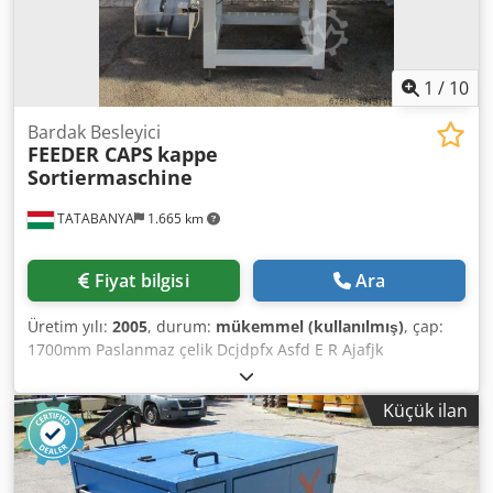
1
/
10
Bardak Besleyici
FEEDER CAPS
kappe
Sortiermaschine
TATABANYA
1.665 km
Fiyat bilgisi
Ara
Üretim yılı:
2005
, durum:
mükemmel (kullanılmış)
, çap:
1700mm Paslanmaz çelik Dcjdpfx Asfd E R Ajafjk
Küçük ilan