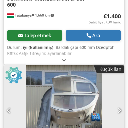
600
€1.400
Tatabánya
1.660 km
Sabit fiyat KDV hariç
Talep etmek
Ara
Durum:
iyi (kullanılmış)
, Bardak çapı 600 mm Dcedpfoh
Rfffsx Aafjk Titreşim: ayarlanabilir
Küçük ilan