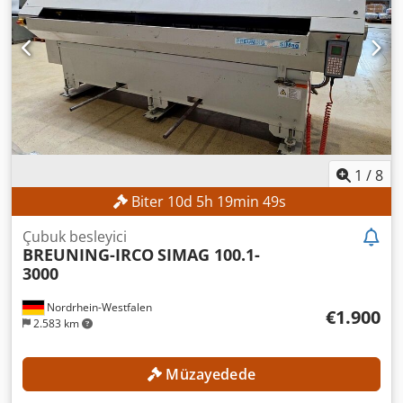
1
/
8
Biter
10
d
5
h
19
min
47
s
Çubuk besleyici
BREUNING-IRCO
SIMAG 100.1-
3000
Nordrhein-Westfalen
€1.900
2.583 km
Müzayedede