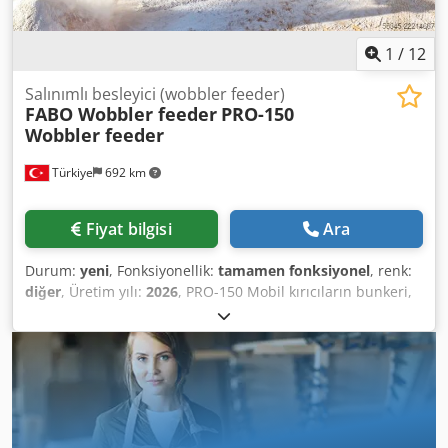
Maks. Kapasite 200-300 T/s • Kapasiteler belirtilen
malzeme yoğunluğuna (1,6 tn/m3) göre hesaplanmıştır
1
/
12
Salınımlı besleyici (wobbler feeder)
FABO Wobbler feeder
PRO-150
Wobbler feeder
Türkiye
692 km
Fiyat bilgisi
Ara
Durum:
yeni
, Fonksiyonellik:
tamamen fonksiyonel
, renk:
diğer
, Üretim yılı:
2026
, PRO-150 Mobil kırıcıların bunkeri,
mühendislerimiz tarafından üst düzey verimlilikle
çalışacak şekilde kullanıcı odaklı olarak geliştirilmiştir.
Titreşimli besleme bunkerinin titreşim hızı manuel olarak
ayarlanabildiği gibi otomasyon sistemi ile kolayca
yönlendirilmektedir. Bu özellik bunkerin yıpranmasını
önleyerek kullanıcıya daha uzun ve verimli kullanım imkanı
sağlar. Dsdezg Tanspfx Aafjck Kırıcı tesislerinde işlenen