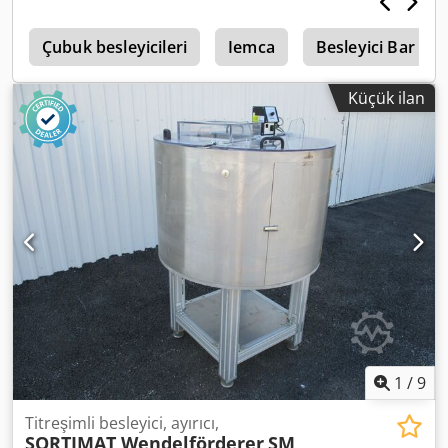
k
Çubuk besleyicileri
Iemca
Besleyici Bar
Küçük ilan
1
/
9
Titreşimli besleyici, ayırıcı,
SORTIMAT Wendelförderer
SM