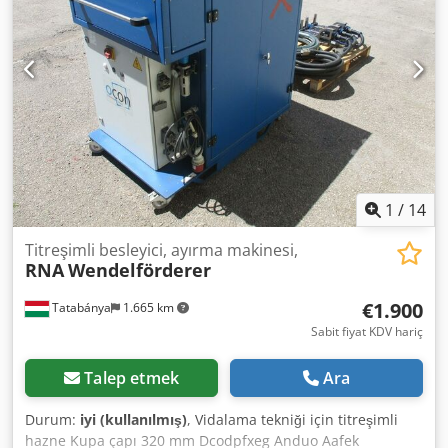
1
/
14
Titreşimli besleyici, ayırma makinesi,
RNA
Wendelförderer
€1.900
Tatabánya
1.665 km
Sabit fiyat KDV hariç
Talep etmek
Ara
Durum:
iyi (kullanılmış)
, Vidalama tekniği için titreşimli
hazne Kupa çapı 320 mm Dcodpfxeg Anduo Aafek