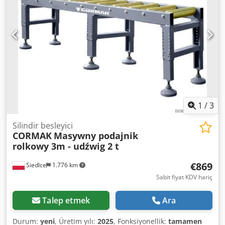
yaklaşık 5 mm Toplam yükseklik (tahrik + ayırma raylı
hazne): 260 mm Şebeke bağlantısı: 230 Volt, 50 Hz. - RNA
kontrol ünitesi, ayarlanabilir titreşim hızı için ESG 90 tipi -
Konveyör, otomotiv sigortalarını beslemek için
kullanılıyordu Alan gereksinimi Ø x Y: 300 x 260 mm Ağırlık:
14 kg iyi durumda Bir hazne besleyici her zaman iki ana
bileşenden oluşur. 1) Parçaların hizalandığı ayırma haznesi
2) Mekanik salınımlar yoluyla ayırma haznesinde
titreşimler üreten ve böylece parçaları harekete geçiren
tahrik.
1
/
3
Silindir besleyici
CORMAK
Masywny podajnik
rolkowy 3m - udźwig 2 t
€869
Siedlce
1.776 km
Sabit fiyat KDV hariç
Talep etmek
Ara
Durum:
yeni
, Üretim yılı:
2025
, Fonksiyonellik:
tamamen