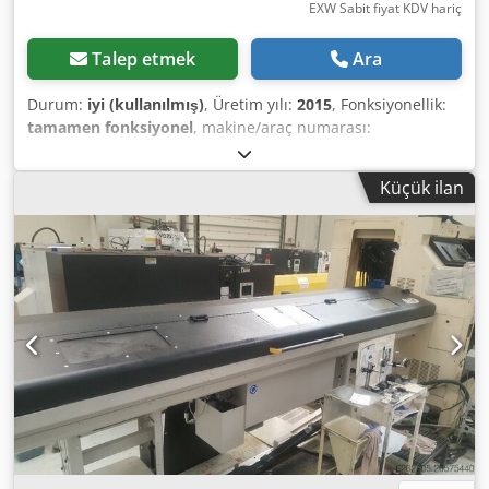
EXW Sabit fiyat KDV hariç
Talep etmek
Ara
Durum:
iyi (kullanılmış)
, Üretim yılı:
2015
, Fonksiyonellik:
tamamen fonksiyonel
, makine/araç numarası:
BF15063528
, Caracteristici tehnice: Specificații de bază
Diametru bară (rotundă): 6 mm – 50 mm Diametru bară
Küçük ilan
(hexagonală): 6 mm – 45 mm Diametru bară (pătrată): 6
mm – 37 mm Lungime bară: 1200 mm – 3200 mm Viteză
maximă de avans: 30 m/min Lungime maximă a restului:
300 mm Presiune aer necesară: 6.5 – 7.5 bar Tensiune de
operare: 230V / 50 Hz Greutate: 1200 kg Dodpfx Aaoxx Si
Ejfeck Design & dotări Canal de ghidare: Interșanjabil
manual, realizat din plastic tip Vulkollan, potrivit pentru
rotația rapidă a barelor. Bloc de susținere frontal:
Demontabil la fiecare 5 mm pentru susținere optimă a
barei. Gestionarea resturilor: Oferă extracție posterioară
cu extractor autocentrant sau evacuare frontală. Sistem de
repoziționare: Sistem opțional cu șine pentru deplasare
axială sau radială până la 600 mm pentru operațiuni de