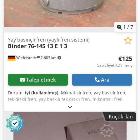
1
/
7
Yay basınçlı fren (yaylı fren sistemi)
Binder
76-145 13 E 1 3
€125
Wiefelstede
2.603 km
Sabit fiyat KDV hariç
Talep etmek
Ara
Durum:
iyi (kullanılmış)
, Mıknatıslı fren, yay baskılı fren,
tek diskli fren, yay baskılı tek diskli fren, mıknatıslı fren
-Üretici: Binder, yay baskılı fren -Tip: 76-145 13 E 1 3 -
Gerilim: 24 V -Fren kuvveti: 32 Nm Djdpfxowzhxde Afkjck -
Küçük ilan
Mil adaptörü ile bağlantı Ø 20 mm -Adet: 3 adet fren
mevcut -Fiyat: adet başına -Ölçüler: 185/140/Y85 mm -
Ağırlık: 4,5 kg/adet.