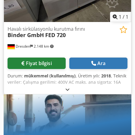
1
/
1
Havalı sirkülasyonlu kurutma fırını
Binder GmbH
FED 720
Dresden
2.148 km
Fiyat bilgisi
Ara
Durum:
mükemmel (kullanılmış)
, Üretim yılı:
2018
, Teknik
veriler: Çalışma gerilimi: 400V AC maks. ana sigorta: 16A
Frekans: 50/60Hz Elektrik bağlantı gücü: 4,5kW Sıcaklık
aralığı: Oda sıcaklığının +12°C üzerinde, 300°C'ye kadar
150°C'de mekansal sıcaklık sapması: ± 2,0K 150°C'de
zamansal sıcaklık sapması: ± 0,6K Dcjdpfx Ajxzukkofkjk
150°C'ye ısıtma süresi: 25dk 150°C'de kapı açıldıktan sonra
30 sn'de toparlanma süresi: 6dk 100°C'de hava değişim
oranı: 5x/saat İç hacim: 741l Her raf için maksimum yük:
45kg Maksimum toplam yük: 315kg 150°C'de enerji