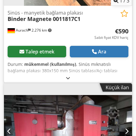
1
/
3
Sinüs - manyetik bağlama plakası
Binder Magnete
0011817C1
€590
Aurach
2.276 km
Sabit fiyat KDV hariç
Talep etmek
Ara
Durum:
mükemmel (kullanılmış)
, Sinüs mıknatıslı
bağlama plakası 380x150 mm Sinüs tablası/Açı tablası
Dcsdpfszhrffjx Afkok Üretici: Binder Magnete Tip:
0011817C1 Çok iyi durumda
Küçük ilan