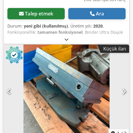
Talep etmek
Ara
Durum:
yeni gibi (kullanılmış)
, Üretim yılı:
2020
,
Fonksiyonellik:
tamamen fonksiyonel
, Binder Ultra Düşük
Isılı Dondurucu UF V 700. İç hacim: 700 L. Sıcaklık aralığı:
-90°C ila -40°C Sınıfının en düşük enerji tüketimi Yüksek
Küçük ilan
performanslı kaskad kompresörlü soğutma sistemi Çevre
dostu soğutucu akışkanlar R-290 ve R-170 Eşsiz uzun
ömürlü VIP (vakumlu yalıtım panelleri) ile ısı yalıtımı Yeni
kapı contasına sahip konsept, buz oluşumunu azaltır
Ergonomik kapı kilit kolu İç yüzey tamamen paslanmaz
çelik Çıkarılabilir paslanmaz çelik iç kapaklar
Djdpowurnvjfx Afkock 3 adet esnek pozisyonlanabilir
paslanmaz çelik raf Bina alarm sistemi için potansiyelsiz
alarm kontağı Dahili veri kaydedici, ölçüm verileri USB
üzerinden açık formatta okunabilir Ethernet arayüzü
Arkada 2 adet Ø 28 mm geçiş deliği ORİJİNAL ambalajında
KULLANILMAMIŞ. Çalışma garantili.