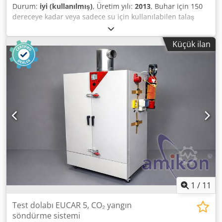
Durum:
iyi (kullanılmış)
, Üretim yılı:
2013
, Buhar için 150
dereceye kadar veya sadece su için kullanılabilen talaş
kazanı. Hidrolik yükleme sistemiyle donatılmıştır.
Maksimum ısıtma kapasitesi 850 kW'a kadar çıkmaktadır.
Küçük ilan
Kuru malzeme için uygundur. Dcedpfx Aoy Dfd Nsfkek
1
/
11
Test dolabı EUCAR 5, CO₂ yangın
söndürme sistemi