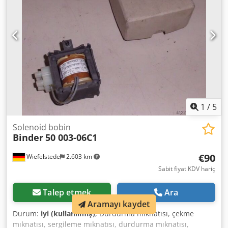
1
/
5
Solenoid bobin
Binder
50 003-06C1
€90
Wiefelstede
2.603 km
Sabit fiyat KDV hariç
Talep etmek
Ara
Aramayı kaydet
Durum:
iyi (kullanılmış)
, Durdurma mıknatısı, çekme
mıknatısı, sergileme mıknatısı, durdurma mıknatısı,