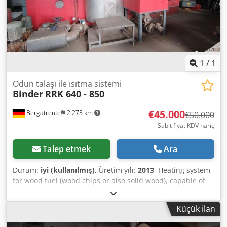
1
/
1
Odun talaşı ile ısıtma sistemi
Binder
RRK 640 - 850
€45.000
Bergatreute
2.273 km
€50.000
Sabit fiyat KDV hariç
Talep etmek
Ara
Durum:
iyi (kullanılmış)
, Üretim yılı:
2013
, Heating system
for wood fuel (wood chips or also solid wood), capable of
generating steam up to 150°C, but also suitable for hot
water applications. Hydraulic feed allows for larger fuel
Küçük ilan
material. Heating output up to 850 kW, but can also
achieve up to 1 MW thermal capacity. System is currently