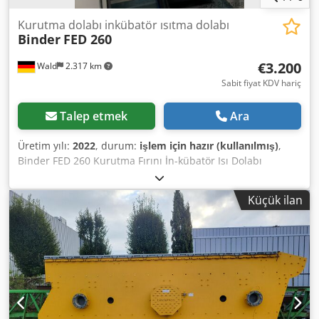
Kurutma dolabı inkübatör ısıtma dolabı
Binder
FED 260
€3.200
Wald
2.317 km
Sabit fiyat KDV hariç
Talep etmek
Ara
Üretim yılı:
2022
, durum:
işlem için hazır (kullanılmış)
,
Binder FED 260 Kurutma Fırını İn-kübatör Isı Dolabı
Kuluçka Dolabı No. 1148 Nominal Sıcaklık: 300°C İç Ölçüler:
650mm × 515mm × 780mm (G x D x Y) Dış Ölçüler: 810mm
Küçük ilan
× 760mm × 940mm (G x D x Y) Ağırlık: yaklaşık 84 kg Güç:
2,30 kW Dedpfxeyvug Ro Afkock Üretim Yılı: 2022 Cihazı
yerinde görmek için sizi memnuniyetle davet edebiliriz.
Talebiniz halinde sizin için uygun maliyetli bir
nakliye/demiryolu/lojistik şirketi organize edebiliriz. Satın
aldığınızda size düzenli bir fatura verilecektir.
Yurtdışındaki müşteriler için geçerli bir KDV Kimlik
Numarası (VAT ID) olması koşuluyla net fatura sunulabilir.