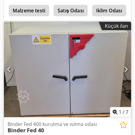
ayrıştırma yapılmaktadır. Teslimat, tahrik hattı, yay
k
destekleri ve yaylarla birlikte eksiksizdir.
Malzeme testi
Satış Odası
Iklim Odası
Küçük ilan
1
/
7
Binder Fed 400 kurutma ve ısıtma odası
Binder
Fed 40