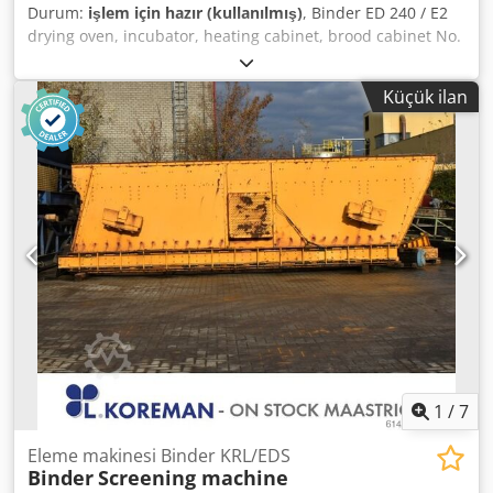
Durum:
işlem için hazır (kullanılmış)
, Binder ED 240 / E2
drying oven, incubator, heating cabinet, brood cabinet No.
1147 Set temperature: 300°C Dimensions (internal): 800
mm × 500 mm × 600 mm (W x D x H) Dimensions (external):
Küçük ilan
1040 mm × 800 mm × 820 mm (W x D x H) Weight: approx.
85 kg Power: 2.70 kW Dsdpfxeyvun Ij Afkeck You are
welcome to come for an inspection. We can also organize
an affordable shipping service for you! You will receive a
proper invoice. For foreign customers, a net invoice can
also be issued, provided you have a valid VAT ID number.
Subject to prior sale. Visit our shop and also check out our
other offers. The stated company names and trademarks
are the property of their respective owners and are used
only for identification and description of the products.
Deviations from technical data and errors in the
description of the article may occur and are reserved.
1
/
7
Eleme makinesi Binder KRL/EDS
Binder
Screening machine