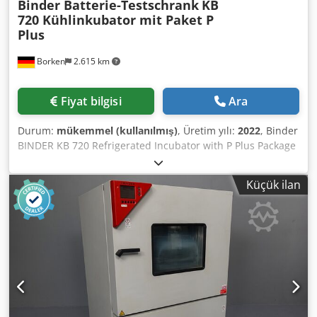
Binder Batterie-Testschrank
KB
720 Kühlinkubator mit Paket P
Plus
Borken
2.615 km
Fiyat bilgisi
Ara
Durum:
mükemmel (kullanılmış)
, Üretim yılı:
2022
, Binder
BINDER KB 720 Refrigerated Incubator with P Plus Package
Battery Test Chamber EUCAR 5, CO₂ Fire Suppression
System Device Description: For sale is a BINDER KB 720 (E6)
Küçük ilan
refrigerated incubator, year of manufacture 2022,
equipped with the extended safety and performance test
package "P Plus". This device is not a standard laboratory
incubator, but a high-quality safety test cabinet specifically
designed for aging, performance, and safety testing of
lithium-ion energy storage systems. This is a fully
functional, tested unit that originally had transport
damage to the housing. This was professionally repaired
and newly painted. Technically flawless – visually in very