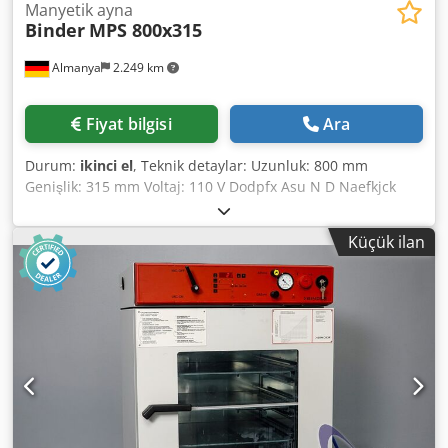
Manyetik ayna
Binder
MPS 800x315
Almanya
2.249 km
Fiyat bilgisi
Ara
Durum:
ikinci el
, Teknik detaylar: Uzunluk: 800 mm
Genişlik: 315 mm Voltaj: 110 V Dodpfx Asu N D Naefkjck
sıkıştırma yüzeyi: 795 x 315 mm akım: 1 A Makine ağırlığı
yaklaşık: 130 kg Boyutlar U x G x Y: 0,85 x 0,35 x 0,09 m
Küçük ilan
manyetik mandren Endüksiyon halkaları 18x, genişlik
20mm, aralık 40mm *