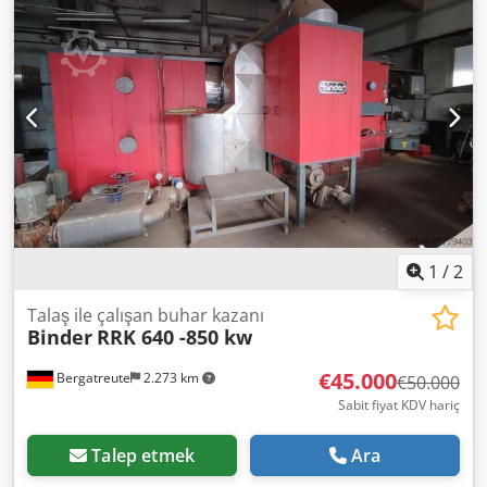
in storage. Dcsdpsyhlrmefx Afkok
1
/
2
Talaş ile çalışan buhar kazanı
Binder
RRK 640 -850 kw
€45.000
Bergatreute
2.273 km
€50.000
Sabit fiyat KDV hariç
Talep etmek
Ara