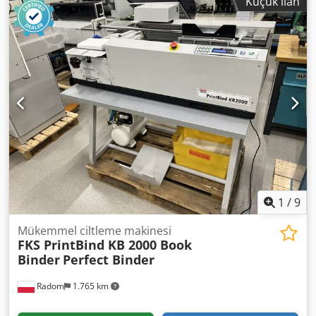
Küçük ilan
Makine özellikleri: – Otomatik mengeneli sıkıştırma – Ek
arayüzü Teknik özellikler: Dsdsvq I Tnepfx Afkeck * Hacim:
kesme üniteleriyle birlikte disk frezeleme – Besleme
119 l * Maksimum sıcaklık: 110°C * Maksimum raf yükü: 20
düzenleme cihazı – Kenar yapıştırma – Kontrol paneli –
kg * Maksimum toplam yük: 70 kg * Nominal güç: 1,6 kW *
Yapıştırma ünitesinden duman tahliyesi – Kesme
Dış boyutlar (G × Y × D): 743 × 942 × 581 mm * Ağırlık: 158
atıklarının tahliyesi + harici vakum – Otomatik kapak
kg Uygulama alanları: * Kimya ve ilaç laboratuvarları, *
sıkıştırma 230V güç kaynağı Set, başlangıç için yeterli
Elektronik endüstrisi, * Ar-Ge laboratuvarları, * Kalite
miktarda yapıştırıcı içerir.
kontrol, * Organik çözücüler içeren numunelerin
kurutulması, * Güvenli bir şekilde vakum altında çalışmayı
gerektiren süreçler. BINDER VDL 115, yüksek performans,
hassas kontrol ve ATEX güvenlik gereksinimlerine
uygunluğu bir araya getiren, profesyonel, üst düzey bir
vakum kurutma cihazıdır ve bu sayede en zorlu
laboratuvar ve endüstriyel uygulamalarda mükemmel
1
/
9
sonuçlar verir.
Mükemmel ciltleme makinesi
FKS PrintBind KB 2000 Book
Binder
Perfect Binder
Radom
1.765 km