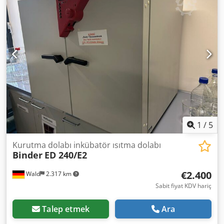
1
/
5
Kurutma dolabı inkübatör ısıtma dolabı
Binder
ED 240/E2
€2.400
Wald
2.317 km
Sabit fiyat KDV hariç
Talep etmek
Ara