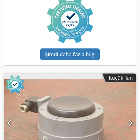
forklift mevcuttur. Dcodpfxjvgcqyo Afkek
Şimdi daha fazla bilgi
Küçük ilan