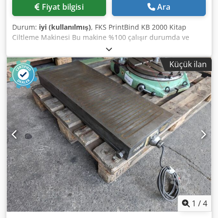
Fiyat bilgisi
Ara
Durum:
iyi (kullanılmış)
, FKS PrintBind KB 2000 Kitap
Ciltleme Makinesi Bu makine %100 çalışır durumda ve
kullanıma hazırdır. Üretici: FKS Hamburg, Almanya. Kitap,
broşür, bloknot, reçete vb. ciltleme yeteneğine sahiptir.
Küçük ilan
Çok pratik bir makinedir, dijital baskı için idealdir.
Makinenin kullanışlı bir kaidesi ve dahili kompresörü
vardır. Teknik özellikler: Dedpfxszday Dj Afkjck Maksimum
format: 320 x 310 mm Cilt sırtı kalınlığı: 60 mm Kapasite:
yaklaşık 320 kitap/saat Ağırlık: 186 kg 230V elektrik
beslemesi Malzeme algılama sensörleri Otomatik kapak
algılama ve otomatik kapak sıkıştırma Sırt frezeleme LCD
panel üzerinden kolay kullanım Ayarlanabilir kapak
sıkıştırma kuvveti Kademesiz tutkal kalınlığı ayarı Kullanıcı
kılavuzu ve kompresör dahildir.
1
/
4