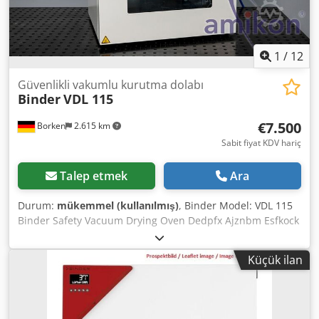
1
/
12
Güvenlikli vakumlu kurutma dolabı
Binder
VDL 115
€7.500
Borken
2.615 km
Sabit fiyat KDV hariç
Talep etmek
Ara
Durum:
mükemmel (kullanılmış)
, Binder Model: VDL 115
Binder Safety Vacuum Drying Oven Dedpfx Ajznbm Esfkock
For sale is a BINDER VDL 115 safety vacuum drying oven,
designed for professional use in laboratories, industry,
Küçük ilan
and research. Device Description: The BINDER VDL 115 is
an explosion-proof vacuum drying oven for gentle drying,
degassing, and conditioning of materials under vacuum.
The unit is specifically designed for applications involving