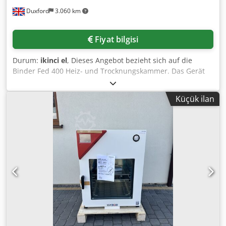
Duxford
3.060 km
Fiyat bilgisi
Durum:
ikinci el
, Dieses Angebot bezieht sich auf die
Binder Fed 400 Heiz- und Trocknungskammer. Das Gerät
befindet sich in voll funktionsfähigem Zustand und ist
sofort einsatzbereit. Die Kammer ist für eine gleichmäßige
Küçük ilan
Temperaturregelung ausgelegt und eignet sich ideal für
Trocknungs-, Heiz- und thermische Testanwendungen in
Laborumgebungen. Transparenzbericht und Technische
Prüfung: • Einschalttest: Erfolgreich durchgeführt;
Digitalanzeige aktiv, Beleuchtung funktionstüchtig,
Lüftersystem in Betrieb. Hinweis für den Einkauf: Das
Gerät wird im gegenwärtigen Zustand (As-is) verkauft. Wir
überprüfen die Einschalttauglichkeit und die physische
Unversehrtheit, nehmen jedoch keine analytische
Validierung, keine fluidische Prüfung und keine
Kalibrierung der Betriebsparameter vor. Geeignet für
Labore, die über hausinterne Technikkompetenz oder