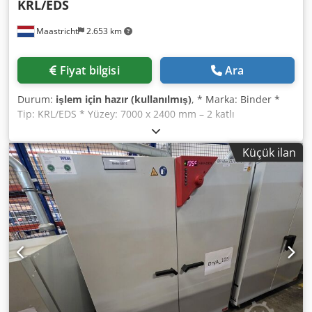
KRL/EDS
Maastricht
2.653 km
Fiyat bilgisi
Ara
Durum:
işlem için hazır (kullanılmış)
, * Marka: Binder *
Tip: KRL/EDS * Yüzey: 7000 x 2400 mm – 2 katlı
Dcedjywmfzopfx Afkjk * Üst kat elek açıklığı: 70 x 70 mm *
Alt kat elek açıklığı: 8 mm flip-flop * Tahrik: 30 kW elektrik
Küçük ilan
motoru