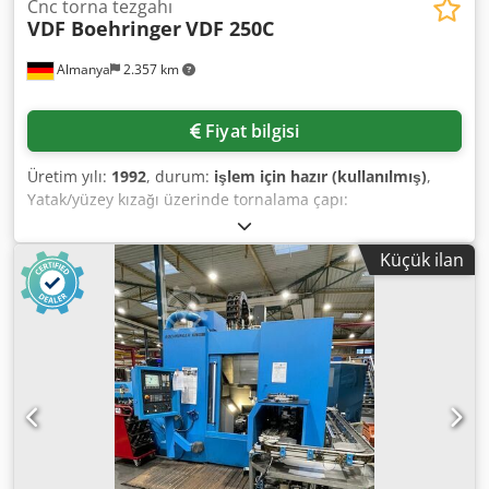
Cnc torna tezgahı
VDF Boehringer
VDF 250C
Almanya
2.357 km
Fiyat bilgisi
Üretim yılı:
1992
, durum:
işlem için hazır (kullanılmış)
,
Yatak/yüzey kızağı üzerinde tornalama çapı:
420mm/280mm, tornalama uzunluğu: 1000mm, iş mili
deliği: 78mm, maks. hız: 3550rpm, tahrik gücü: 35kW,
Küçük ilan
takım pozisyonları: 12 (tahrikli takımlarla), takım tutucu:
VDI50, hızlı travers: 10m/dak. Makine boyutları X/Y/Z:
yaklaşık 4100mm/2300mm/2200mm, ağırlık: yaklaşık
10000kg, kontrol: C eksenli Siemens 840T. Bir tampon pil
değişiminden sonra makinenin yazılımı silindi, bu nedenle
bazı makine parametreleri dokümantasyon olmadan silindi
ve otomatik çalışma şu anda imkansız. Q1, 2025'ten
itibaren mevcut olması bekleniyor. Crsdpfx Afeu D H Hwj
Dsf