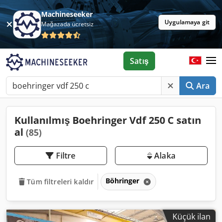
Machineseeker
Uygulamaya git
Mağazada ücretsiz
Satış
Ara
Kullanılmış Boehringer Vdf 250 C satın
al
(85)
Filtre
Alaka
Böhringer
Tüm filtreleri kaldır
Küçük ilan