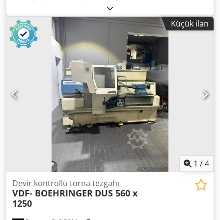
4.500 dev/dak
, toplam yükseklik:
2.120 mm
, toplam
uzunluk:
5.000 mm
, toplam genişlik:
2.065 mm
, toplam
Küçük ilan
ağırlık:
8.100 kg
, Torna boyu (DBC): 1000 mm Yatak
üzerinde sallama çapı: Ø 310 mm Mili deliği: 78 mm Güç:
25 kW Uzunluk: 5000 mm Credpfx Afszimnqs Djf Genişlik:
2065 mm Yükseklik: 2120 mm Ağırlık: 8100 kg Lütfen dikkat:
Bu sayfadaki bilgiler, tarafımızca ve mümkün olduğunca
üreticiden, en iyi bilgi birikimimizle toplanmıştır. Bilgiler iyi
niyetle verilmekte olup, doğruluğu garanti edilemez. Bu
nedenle verilen bilgiler bir teklif veya sözleşme şartı teşkil
etmemektedir. Tüm önemli detayları kontrol etmenizi
öneririz.
1
/
4
Devir kontrollü torna tezgahı
VDF- BOEHRINGER
DUS 560 x
1250