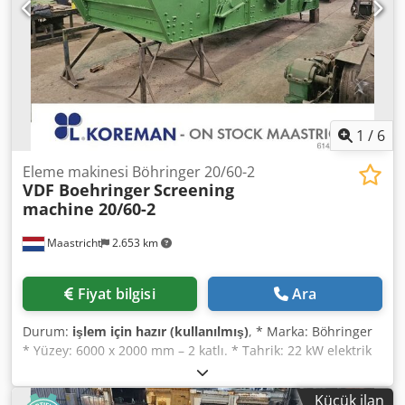
Credjy Equyspfx Af Djf
1
/
6
Eleme makinesi Böhringer 20/60-2
VDF Boehringer
Screening
machine 20/60-2
Maastricht
2.653 km
Fiyat bilgisi
Ara
Durum:
işlem için hazır (kullanılmış)
, * Marka: Böhringer
* Yüzey: 6000 x 2000 mm – 2 katlı. * Tahrik: 22 kW elektrik
motoru Cjdeywngtopfx Af Dsrf * Dahil: yaylar ve yay
destekleri
Küçük ilan