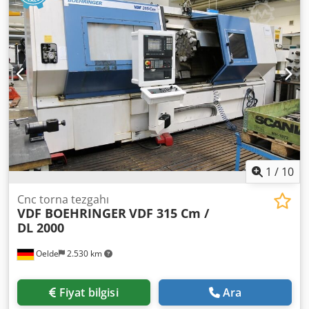
chuck: 315 mm Forkardt 8 poz VDI 30 kafayla taret
Aksesuar ve donanımları belgeler ile.
1
/
10
Cnc torna tezgahı
VDF BOEHRINGER
VDF 315 Cm /
DL 2000
Oelde
2.530 km
Fiyat bilgisi
Ara