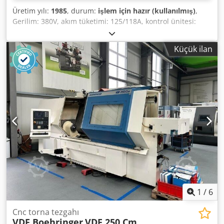
Üretim yılı:
1985
, durum:
işlem için hazır (kullanılmış)
,
Gerilim: 380V, akım tüketimi: 125/118A, kontrol ünitesi:
Philips B2T 6, donanım: hidrolik tahrikli revolver mevcut,
eğimli yatak geometrisine sahip kapalı çalışma alanı, sıkma
Küçük ilan
hidrolikleri, borulama, durum: tam çalışır, çok iyi mekanik
altyapı, görsel olarak bakımlı, kısmi revizyonlu, takım
revolveri: açı konum sensörü tamamen yenilenmiş,
revolver teknik verilere göre tamamen hatasız ve hassas
çalışmakta, CNC kontrol: güç kaynağı profesyonelce elden
geçirilmiş, ana mil tahriki: güç aktarma/aktarım tamamen
revize edilmiş, güç tutuculu ve temel çeneli. Yerinde
inceleme mümkündür. Cjdey U Nqnepfx Af Dsrf
1
/
6
Cnc torna tezgahı
VDF Boehringer
VDF 250 Cm