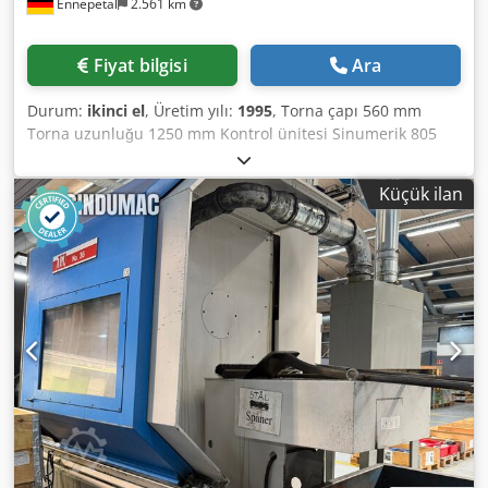
Ennepetal
2.561 km
Fiyat bilgisi
Ara
Durum:
ikinci el
, Üretim yılı:
1995
, Torna çapı 560 mm
Torna uzunluğu 1250 mm Kontrol ünitesi Sinumerik 805
Planya üzerindeki torna çapı 340 mm Mil deliği 63 mm Mil
devir hızı 3 - 2500 dev/dak İlerleme - boyuna 0,001 - 3
Küçük ilan
mm/dev İlerleme - enine 0,001 - 3 mm/dev Hızlı hareket
boyuna 7 m/dak Hızlı hareket enine 3,5 m/dak Cedpfx
Aeymp Suef Dorf Vida - mm adım 0,5 - 140 mm Vida - inç
1/4 - 56 diş/inç Vida - modül mm Ana motor 19 kW Maks.
bağlama uzunluğu 2250 mm Toplam güç ihtiyacı 24 kW
Makine ağırlığı yaklaşık 4,8 t Yer ihtiyacı yaklaşık 4,0 x 1,65
x 1,75 m Siemens, Sinumerik 805 çevrim kontrolü; konik
tornalama, vida ve kesme çevrimi için; Multifix hızlı
değişen takım tutucu "C" boy, 3 ayaklı ayna ve ara destek
dahil.