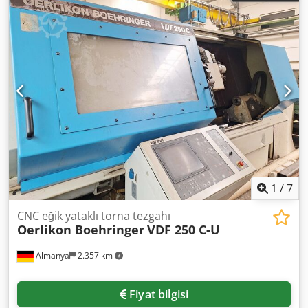
1
/
7
CNC eğik yataklı torna tezgahı
Oerlikon Boehringer
VDF 250 C-U
Almanya
2.357 km
Fiyat bilgisi