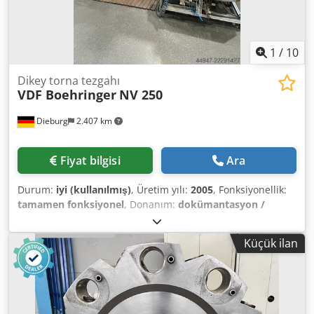
1
/
10
Dikey torna tezgahı
VDF Boehringer
NV 250
Dieburg
2.407 km
Fiyat bilgisi
Ara
Durum:
iyi (kullanılmış)
, Üretim yılı:
2005
, Fonksiyonellik:
tamamen fonksiyonel
, Donanım:
dokümantasyon /
kılavuz
, BOEHRINGER NV 250 CNC Dikey Torna Tezgahı
Satılık, 2005 model bir BOEHRINGER NV 250 CNC dikey
Küçük ilan
torna tezgahı bulunmaktadır. Bu makine, otomatik seri
üretim için idealdir. Otomatik malzeme yükleme ve
boşaltma işlemleri, özel olarak tasarlanmış mil ve mevcut
iş parçası besleme sistemi sayesinde mümkündür. Teknik
Özellikler: Üretici: BOEHRINGER Tip: NV 250 Üretim Yılı: