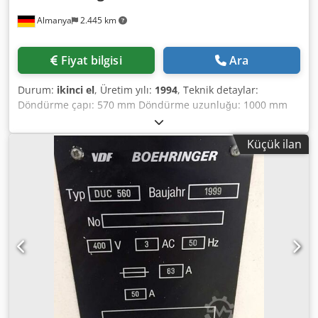
Almanya
2.445 km
Fiyat bilgisi
Ara
Durum:
ikinci el
, Üretim yılı:
1994
, Teknik detaylar:
Döndürme çapı: 570 mm Döndürme uzunluğu: 1000 mm
Yer ihtiyacı yaklaşık: 3,25 x 2,03 x 1,95 m VDI 30 ile 8 takım
için takım diski tareti. Tahrikli takımlar için değil Makine
Küçük ilan
kılavuzu, teknik dokümantasyon; Aksesuarlar: 3 çeneli
ayna, çeşitli takım tutucular Crjdpjwwluzjfx Af Dof Video
mevcut *