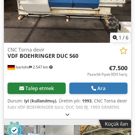
Cedpfx Aey Enllof Dorf • Ayna çapı: 500 mm Technical
Specification Driven Tools Yes Counter Spindle No
1
/
6
CNC Torna devir
VDF BOEHRINGER
DUC 560
€7.500
Iserlohn
2.547 km
Pazarlık Fiyatı KDV hariç
Talep etmek
Ara
Durum:
iyi (kullanılmış)
, Üretim yılı:
1993
, CNC Torna devir
Fabr.VDF BOEHRINGER türü: DUC 560 BJ. 1993 SIEMENS
SINUMERIK 805T kontrol ile. Dönme uzunluğu: 1000 mm
Planını destek üzerinde dönme çapı: 365 mm Dönme çapı
Küçük ilan
yukarıda yatak: 570 mm İğ hızları: 3-2500U/dak spindle
motor: 19KW Crjdpfx Afod Ewaae Dof İğ geçişli: 62 mm Çapı