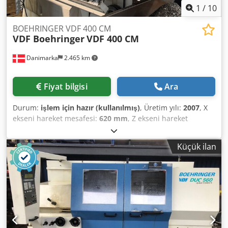
1
/
10
BOEHRINGER VDF 400 CM
VDF Boehringer
VDF 400 CM
Danimarka
2.465 km
Fiyat bilgisi
Ara
Durum:
işlem için hazır (kullanılmış)
, Üretim yılı:
2007
, X
ekseni hareket mesafesi:
620 mm
, Z ekseni hareket
mesafesi:
2.000 mm
, Çubuk çapı (maks.):
110 mm
,
kontrolör üreticisi:
SIEMENS
, kontrolör modeli:
840D
, eksen
Küçük ilan
sayısı:
3
, Yatay tornalama makinesi 2007 yılında
üretilmiştir. Bu BOEHRINGER VDF 400 CM, gelişmiş çok
yönlülük için 500 mm'lik bir aynaya ve canlı bir takıma
sahiptir. Etkileyici bir X ekseni hareketi olan 620 mm ve Y
ekseni hareketi olan 2000 mm sunar. Yüksek kaliteli
tornalama yetenekleri elde etmek istiyorsanız, satılık
BOEHRINGER VDF 400 CM makinemizi göz önünde
bulundurun. Daha fazla ayrıntı için bizimle iletişime geçin.