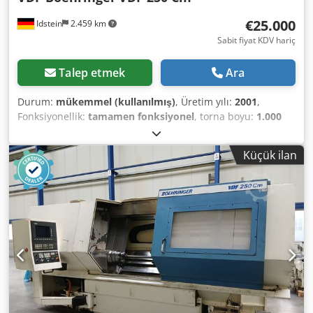
€25.000
Idstein
2.459 km
Sabit fiyat KDV hariç
Talep etmek
Ara
Durum:
mükemmel (kullanılmış)
, Üretim yılı:
2001
,
Fonksiyonellik:
tamamen fonksiyonel
, torna boyu:
1.000
mm
, torna çapı:
480 mm
, • Taretin 2021 yılında revizyonu
yapıldı • 2021 yılında daha yüksek basınç/kapasiteye sahip
Küçük ilan
KSS pompası takıldı • 2022 yılında çekme borusu yenilendi,
iş mili kutusu yeniden yataklandı ve taşlandı • Parçaların
robot hücresi ile otomatik yerleştirilmesine hazır Kontrol
Ünitesi: CNC kontrol ünitesi ve renkli ekran Siemens 840 D
TEKNİK BİLGİLER Maks. dairesel çap: 550 mm Maks.
tornalama çapı: 480 mm Torna boyu: 1000 mm İş mili
deliği: 78 mm Tahrik gücü (50%): 53 kW Devir aralığı (1
kademeli): 30 – 4000 dev/dak Taret tipi: Drum revolver
Takım yuvası adedi: 12, bunun 6’sı tahrikli Silindirik şaft
tutucu çapı: 40 mm Devir aralığı (2 kademeli): 20 – 2500
dev/dak Karşı punta: Hidrolik pinol hareketli DONANIM /