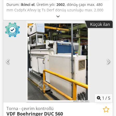
Durum:
ikinci el
, Üretim yılı:
2002
, dönüş çapı max. 480
mm Csdpfx Afevy Ig Ts Derf dönüş uzunluğu max. 2.000
mm Sinumerik 840 D Siemens kontrol sistemi Yatak
örtüsünün üzerindeki maksimum salınım çapı 520 mm Hız
Küçük ilan
aralığı - ana mil 7 - 2.800 dak/-1 vites aşamaları 2 Tahrik
gücü - ana mil 53 kW Maksimum tork 3.456 Nm mil burnu
11 DIN 55026 ayna çapı 315 mm mil deliği 103 mm
kullanılabilir çubuk çapı 82 mm x-seyahat 405 mm z-
seyahat 2.049 mm mil çapı 100 mm tüy vuruşu 100 mm
sıkma kuvveti 14 kN tüy tutucu 30 DIN 2079 hızlı geçiş 10
m/dak besleme hızı 0,1 - 10.000 mm/dak besleme kuvveti
15 kN Takım pozisyonlarının sayısı 12 poz. sürülen
istasyonlar 6 poz. mil çapı 50 mm tahrik gücü 5,4 kW
Maksimum hız 2.500 / 625 dak/-1 Maksimum tork 25 / 100
Nm Toplam güç gereksinimi yaklaşık 50 kW Makine ağırlığı
yaklaşık 14 t Alan gereksinimi yaklaşık 6,4 x 3,8 x 3,0 m CNC
torna tezgahı VDF BOEHRINGER - VDF 315 Cm / DL 2000 - 2x
çalışma tezgahı dahil
1
/
5
Torna - çevrim kontrollü
VDF Boehringer
DUC 560