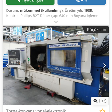
Fiyat bilgisi
Ara
Durum:
mükemmel (kullanılmış)
, Üretim yılı:
1985
,
Kontrol: Philips B2T Döner çap: 640 mm Boyuna işleme
çapı: 550 mm Crjdpfx Aozpy Rrjf Def Tornalama tezgahı
üzerindeki işleme çapı: 450 mm Tornalama uzunluğu: 1000
Küçük ilan
mm Mil devri: 2.240 devir/dakika Mil deliği: 103 mm 12
yuvalı döner taret (VDI 60) Yonga taşıma sistemi
1
/
5
Torna-konvansiyonel-elektronik