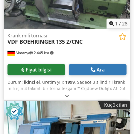
1
/
28
Krank mili tornası
VDF BOEHRINGER
135 Z/CNC
Almanya
2.445 km
Fiyat bilgisi
Ara
Durum:
ikinci el
, Üretim yılı:
1999
, Sadece 3 silindirli krank
mili için 4 takımlı bir torna tezgahı * Crjdpew Dufijfx Af Dof
Küçük ilan