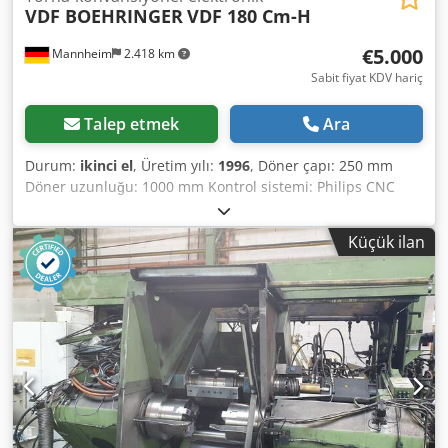
VDF BOEHRINGER
VDF 180 Cm-H
€5.000
Mannheim
2.418 km
Sabit fiyat KDV hariç
Talep etmek
Ara
Durum:
ikinci el
, Üretim yılı:
1996
, Döner çapı: 250 mm
Döner uzunluğu: 1000 mm Kontrol sistemi: Philips CNC
kontrol sistemi Makine ağırlığı: Yaklaşık 8 ton PHILIPS CNC
kontrol sistemi X ekseni: 295 mm / Y ekseni: 295 mm Punta
Küçük ilan
mesafesi: 1000 mm Yatak üzerindeki maksimum çap: Ø 310
mm Dönerken maksimum çap: Ø 250 mm Maksimum
dönüş hızı: 4500 devir/dakika Mil deliği çapı: Ø 78 mm 8
takım içeren revolver taret Cedpfx Afsyan R As Dsrf Ağırlık:
Yaklaşık 8 ton