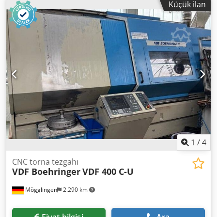
Küçük ilan
1
/
4
CNC torna tezgahı
VDF Boehringer
VDF 400 C-U
Mögglingen
2.290 km