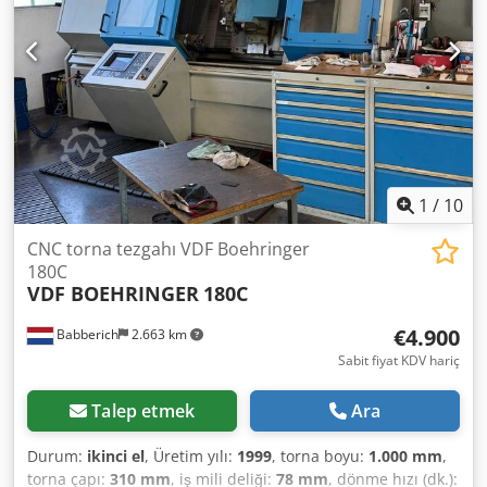
1
/
10
CNC torna tezgahı VDF Boehringer
180C
VDF BOEHRINGER
180C
€4.900
Babberich
2.663 km
Sabit fiyat KDV hariç
Talep etmek
Ara
Durum:
ikinci el
, Üretim yılı:
1999
, torna boyu:
1.000 mm
,
torna çapı:
310 mm
, iş mili deliği:
78 mm
, dönme hızı (dk.):