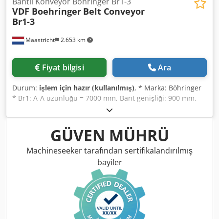
Bantlı Konveyör Böhringer Br1-3
VDF Boehringer
Belt Conveyor
Br1-3
Maastricht
2.653 km
Fiyat bilgisi
Ara
Durum:
işlem için hazır (kullanılmış)
, * Marka: Böhringer
* Br1: A-A uzunluğu = 7000 mm, Bant genişliği: 900 mm,
Tahrik: 5,5 kW redüktörlü motor. Cjdpfx Asywmzvof Dorf *
Br3: A-A uzunluğu = 28000 mm, Bant genişliği: 650 mm,
Tahrik: 5,5 kW redüktörlü motor.
GÜVEN MÜHRÜ
Machineseeker tarafından sertifikalandırılmış
bayiler