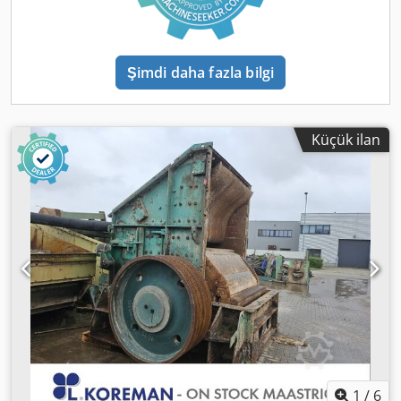
Şimdi daha fazla bilgi
Küçük ilan
1
/
6