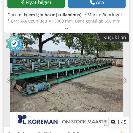
Fiyat bilgisi
Ara
Durum:
işlem için hazır (kullanılmış)
, * Marka: Böhringer
* Br4: A-A uzunluğu = 15000 mm, Bant genişliği: 650 mm,
Tahrik: 7,5 kW Crjdjywm Aaopfx Af Def * Br5: A-A uzunluğu
= 22500 mm, Bant genişliği: 1000 mm, Tahrik: 7,5 kW
Küçük ilan
(=satıldı)
1
/
5