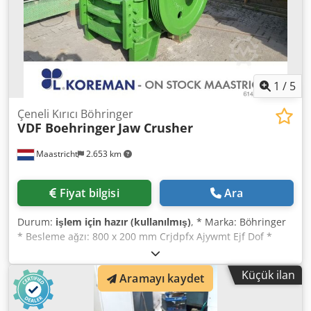
1
/
5
Çeneli Kırıcı Böhringer
VDF Boehringer
Jaw Crusher
Maastricht
2.653 km
Fiyat bilgisi
Ara
Durum:
işlem için hazır (kullanılmış)
, * Marka: Böhringer
* Besleme ağzı: 800 x 200 mm Crjdpfx Ajywmt Ejf Dof *
Tahrik: 30 kW elektrik motoru.
Küçük ilan
Aramayı kaydet