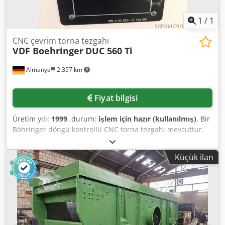
1
/
1
CNC çevrim torna tezgahı
VDF Boehringer
DUC 560 Ti
Almanya
2.357 km
Fiyat bilgisi
Üretim yılı:
1999
, durum:
işlem için hazır (kullanılmış)
, Bir
Böhringer döngü kontrollü CNC torna tezgahı mevcuttur.
Yatak/plaka üzeri salınım çapı: 570mm/365mm, punta
yüksekliği: 280mm, yatak genişliği: 360mm, X ekseni
Küçük ilan
hareket mesafesi: 345mm, kızak boyutları X/Y:
260mm/680mm, ana kızak kılavuz uzunluğu: 520mm, devir
sayısı: 2500dev/dak, ilerleme: 50mm/dev, hızlı hareket X/Z:
10m/dak/5m/dak, kovan strok: 190mm, punta açısı: 60°,
maksimum iş parçası ağırlığı: 400kg/1000kg/1600kg.
Dokümantasyon mevcut. Yerinde inceleme mümkündür.
Muhtemelen Temmuz 2026'dan itibaren müsait olacaktır.