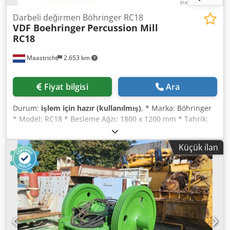
Darbeli değirmen Böhringer RC18
VDF Boehringer
Percussion Mill
RC18
Maastricht
2.653 km
Fiyat bilgisi
Ara
Durum:
işlem için hazır (kullanılmış)
, * Marka: Böhringer
* Model: RC18 * Besleme Ağzı: 1800 x 1200 mm * Tahrik:
160 kW Elektrik Motoru * Dahil: Yeni aşınma parçaları *
Ağırlık: yaklaşık 41 ton Codeywmy Eepfx Af Dorf
Küçük ilan