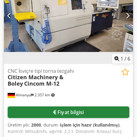
1
/
6
CNC İsviçre tipi torna tezgahı
Citizen Machinery &
Boley
Cincom M-12
Almanya
2.357 km
Fiyat bilgisi
Üretim yılı:
2000
, durum:
işlem için hazır (kullanılmış)
,
Kontrol: Mitsubishi, ağırlık: 2,2 t. Donanım: Kılavuz burç