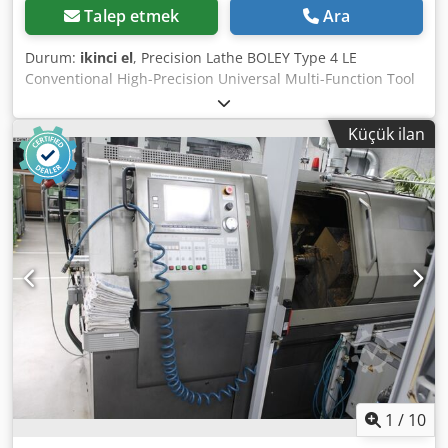
Talep etmek
Ara
Durum:
ikinci el
, Precision Lathe BOLEY Type 4 LE
Conventional High-Precision Universal Multi-Function Tool
Machine Serial No. 42562 Centre Distance: 500 mm Swing
over Bed: 240 mm Centre Height over Bed: 120 mm Swing
Küçük ilan
over Cross Slide: 140 mm Centre Height over Cross Slide:
70 mm Spindle Bore: 23 mm Chuck Mount: M40 x 3.5 mm
External Thread Tailstock Taper: MK 2 Quill Travel: 80 mm
Spindle Speed: 30 – 1300 rpm Drive Power: 1.1 kW Power
Supply: 400 Volt, 50 Hz - 3-Axis Digital Readout RSF
ELECTRONIC, Type Z503ST-220 - Position Display
HEIDENHAIN, Type VRZ 136B for angular encoder - LCD
Display UNIT for measuring devices on accessories -
Spindle speed via 2 V-belt stages, 2 gear stages, and
stepless via variator belt drive - Longitudinal feed via
change gears + complete change gear set - Several 3-jaw
and 4-jaw chucks Ø 100, 125, and 140 mm with soft jaws -
MULTIFIX size A quick change toolpost with 8 tool holders -
Vertical compound with clamp - Several clamps and
1
/
10
machine vices - Clamping plates + clamping tables -