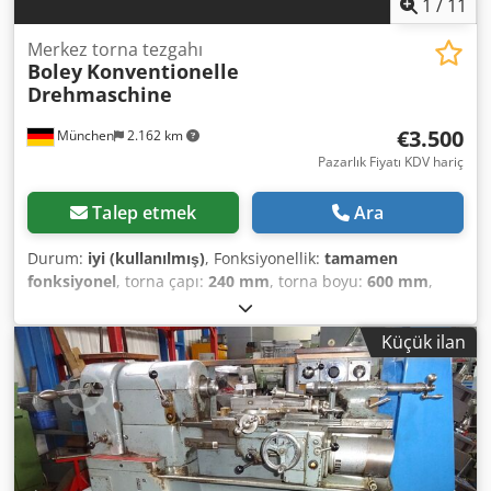
1
/
11
Merkez torna tezgahı
Boley
Konventionelle
Drehmaschine
€3.500
München
2.162 km
Pazarlık Fiyatı KDV hariç
Talep etmek
Ara
Durum:
iyi (kullanılmış)
, Fonksiyonellik:
tamamen
fonksiyonel
, torna çapı:
240 mm
, torna boyu:
600 mm
,
Satılık bir Boley torna tezgahı Kılavuzlar ve eşmerkezlilik
hala çok iyi (resimlere bakın) Merkez mesafesi 600 mm
Küçük ilan
Tornalama çapı 240 mm iş mili deliği: 20 mm Birçok
aksesuar (dolap dahil) IDEAL TAHSILAT TARIHI 06.02.2024
Cedpfx Absrdf A Ds Soha Talep üzerine, ek bir ücret
karşılığında yükleme ve nakliye (Avrupa çapında) organize
edilebilir. Fiyatlar artı KDV Randevu ile görüntüleme
mümkündür. Bize ulaşın, ekibimiz size yardımcı olmaktan
mutluluk duyacaktır. Takas veya değişim mümkün! Makine