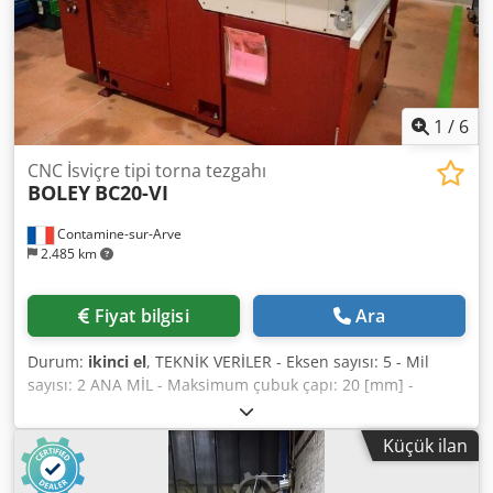
1
/
6
CNC İsviçre tipi torna tezgahı
BOLEY
BC20-VI
Contamine-sur-Arve
2.485 km
Fiyat bilgisi
Ara
Durum:
ikinci el
, TEKNİK VERİLER - Eksen sayısı: 5 - Mil
sayısı: 2 ANA MİL - Maksimum çubuk çapı: 20 [mm] -
Maksimum işlenebilir uzunluk: 50 [mm] - Mil hızı: 10000
[rpm] - Mil tahrik gücü: 3,7 [kW] KARŞI MİL - Maksimum
Küçük ilan
çubuk çapı: 20 [mm] - Seyahat Z: 150 [mm] - Seyahat X :
225 [mm] - Mil hızı: 8000 [rpm] - Mil tahrik gücü: 1,1 [kW] -