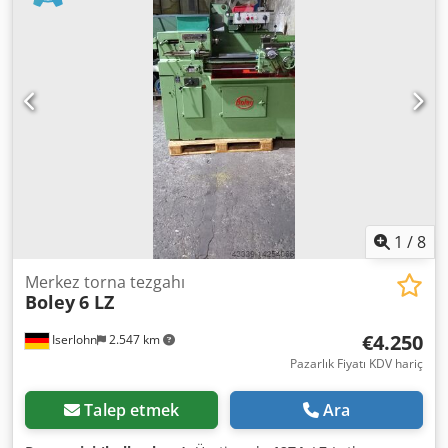
Soket tutucu sayısı: 1 PRİZ TUTUCU 1 - Pozisyon Sayısı: 5 -
Seyahat X/Y : 97/133 [mm] KARŞI İŞLEME Chodpfouha Umjx
Ab Soa - Pozisyon Sayısı: 3 ELEKTRİK TEDARİĞİ - Besleme
gerilimi: 400 [V] - Toplam tahrik: 6 [kW] AĞIRLIK VE
BOYUTLAR - Alan gereksinimi: 1063/2033 [mm] - Makine
yüksekliği: 1666 [mm] - Makine ağırlığı: 1700 [kg]
AKSESUARLAR - Kontrol: CINCOM 18iTB - soğutma tankı -
Bar dergisi: IEMCA SMART 320
1
/
8
Merkez torna tezgahı
Boley
6 LZ
€4.250
Iserlohn
2.547 km
Pazarlık Fiyatı KDV hariç
Talep etmek
Ara