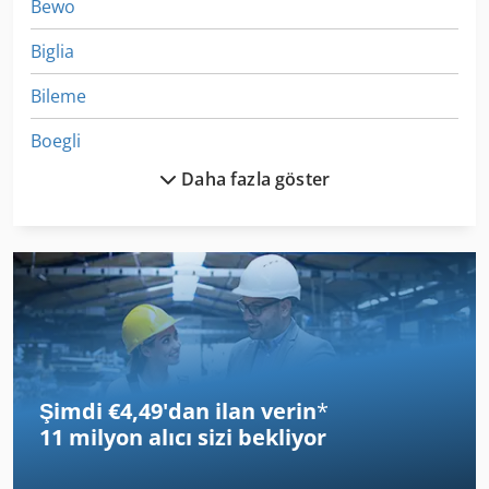
Bewo
Biglia
Bileme
Boegli
Daha fazla göster
Boellhoff
Bohle
Bohner
Boley Cnc
Boya Davul
Şimdi €4,49'dan ilan verin
*
Boya Makinası
11 milyon alıcı
sizi bekliyor
Leifeld