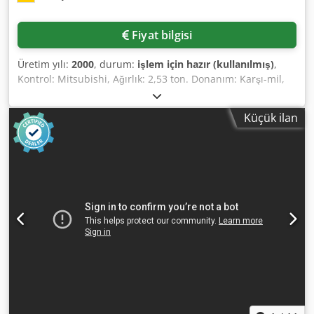
Fiyat bilgisi
Üretim yılı:
2000
, durum:
işlem için hazır (kullanılmış)
,
Kontrol: Mitsubishi, Ağırlık: 2,53 ton. Donanım: Karşı-mil,
tahrikli takım istasyonlarına sahip takım kulesi, tahrikli
takımlara sahip lineer kızak, çubuk yükleyici bağlantısı,
Küçük ilan
takım seti ve ayar takımları, mil izleme EWL 4444. Yerinde
inceleme mümkündür. Csdozcfhqopfx Ab Seha