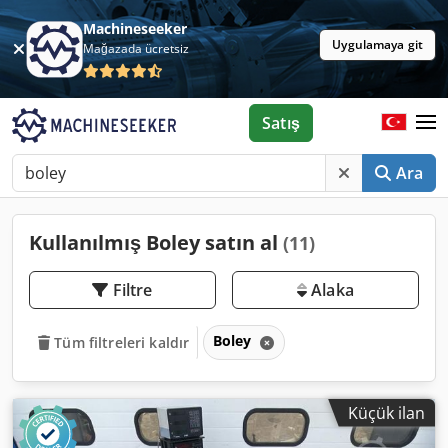
Machineseeker
Uygulamaya git
Mağazada ücretsiz
Satış
Ara
Kullanılmış Boley satın al
(11)
Filtre
Alaka
Boley
Tüm filtreleri kaldır
Küçük ilan