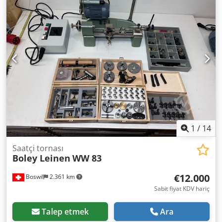
değişken yaklaşık 6 - 450 mm/dak
1
/
14
Saatçi tornası
Boley Leinen
WW 83
€12.000
Boswil
2.361 km
Sabit fiyat KDV hariç
Talep etmek
Ara