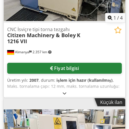
1
/
4
CNC İsviçre tipi torna tezgahı
Citizen Machinery & Boley
K
1216 VII
Almanya
2.357 km
Fiyat bilgisi
Üretim yılı:
2007
, durum:
işlem için hazır (kullanılmış)
,
Maks. tornalama çapı: 12 mm, maks. tornalama uzunluğu:
200 mm, nominal akım: 40 A, şebeke gerilimi: 200 V,
bağlantı gücü: 8 kVA, ağırlık: 2,1 ton, karşı ayarlı iğne ve
Küçük ilan
tahrikli takımlar ile birlikte. Yerinde inceleme mümkündür.
Chjdpszcfhkofx Ab Ssa