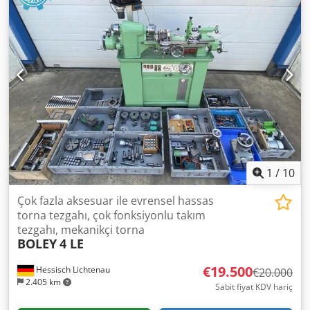
1
/
10
Çok fazla aksesuar ile evrensel hassas
torna tezgahı, çok fonksiyonlu takım
tezgahı, mekanikçi torna
BOLEY
4 LE
€19.500
Hessisch Lichtenau
€20.000
2.405 km
Sabit fiyat KDV hariç