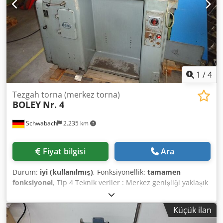
alım / satımı ÜRETIM VE METAL IŞLEME MAKINELERI ALIM /
SATIMI VE ÇOK DAHA FAZLASI. Üretiminiz için yüksek
kaliteli ama ucuz bir metal işleme makinesine mi
ihtiyacınız var? Ya da sizinkini satmak mı istiyorsunuz?
Daha fazla bilgi veya iletişim detayları için lütfen web
sitemizi ziyaret edin
1
/
4
Tezgah torna (merkez torna)
BOLEY
Nr. 4
Schwabach
2.235 km
Fiyat bilgisi
Ara
Durum:
iyi (kullanılmış)
, Fonksiyonellik:
tamamen
fonksiyonel
, Tip 4 Teknik veriler : Merkez genişliği yaklaşık
400 mm Chedey Hqynopfx Ab Soa Yatağın üstündeki
merkez yüksekliği 120 mm 71 - 2240 rpm arasında 24 hız
Küçük ilan
Tahrik gücü 0,6 / 0,8 kW Uzunlamasına ilerleme, kademesiz