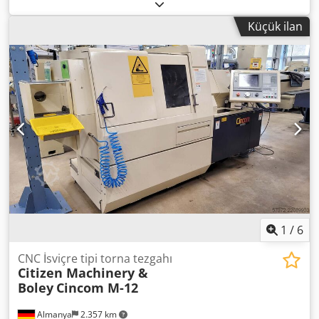
sistemiyle ana iş mili, karşı iş mili, iki C ekseni, birden fazla
tahrikli takım, ön ve arka yüzey işleme, çapraz işleme için
Küçük ilan
takım bloğu, otomatik parça yakalayıcı, çubuk besleyici
bağlantısı, orijinal ayar takımlarıyla takım dolabı, iş mili
izleme EWL 4444, yüksek basınçlı soğutma sıvısı beslemesi,
emiş bağlantısı. Yerinde inceleme mümkündür. Chjdpfx
Abjzcfh Re Sea
1
/
6
CNC İsviçre tipi torna tezgahı
Citizen Machinery &
Boley
Cincom M-12
Almanya
2.357 km