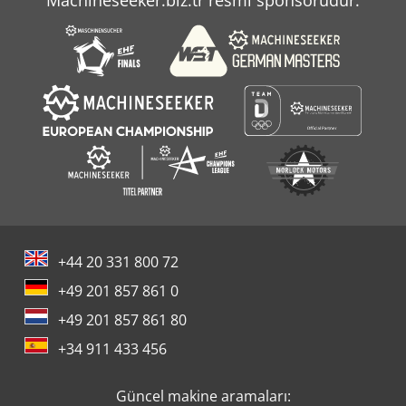
Willemin
Zeulenroda
+44 20 331 800 72
+49 201 857 861 0
+49 201 857 861 80
+34 911 433 456
Güncel makine aramaları: