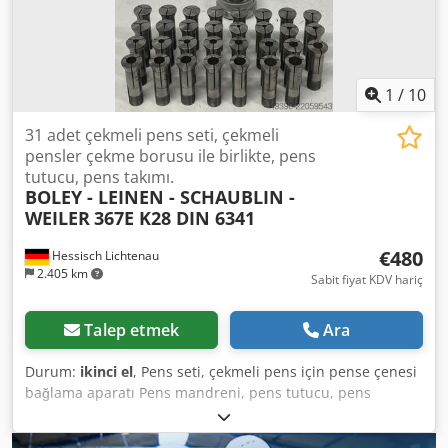
(fotoğrafa bakınız) 5x eksenel tahrikli takım tutucu # 173E
tipi presli kıskaç çeneleri için kıskaç mandreni Cedevyli
Ejpfx Ab Sjha # ilave soğutma sıvısı soğutucu # Talaş
konveyörü Knoll, üretim yılı 2018 Boley BE 42, yükleme
magazinsizdir. Arabirim mevcuttur. Toplu pil değişimi
1
/
10
22.12.2025 tarihinde.
31 adet çekmeli pens seti, çekmeli
pensler çekme borusu ile birlikte, pens
tutucu, pens takımı.
BOLEY - LEINEN - SCHAUBLIN -
WEILER
367E K28 DIN 6341
€480
Hessisch Lichtenau
2.405 km
Sabit fiyat KDV hariç
Talep etmek
Ara
Durum:
ikinci el
, Pens seti, çekmeli pens için pense çenesi
bağlama aparatı Pens mandreni, pens tutucu, pens
düzeneği Chjdpfx Ajzbhu Dsb Ssa BOLEY - LEINEN -
SCHAUBLIN - WEILER için uygun Çekmeli pens tipi: 367E