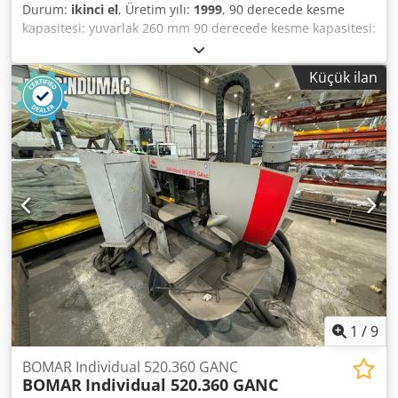
Durum:
ikinci el
, Üretim yılı:
1999
, 90 derecede kesme
kapasitesi: yuvarlak 260 mm 90 derecede kesme kapasitesi:
kare 260 x 260 mm 90 derecede kesme kapasitesi: düz 400
x 260 mm Dkjdpfeyv Npmox Agtor Sağda 45 derecede
Küçük ilan
kesme kapasitesi: yuvarlak 250 mm Sağda 45 derecede
kesme kapasitesi: kare 240 x 240 mm Sağda 45 derecede
kesme kapasitesi: düz 240 x 260 mm Solda 45 derecede
kesme kapasitesi: yuvarlak 250 mm Solda 45 derecede
kesme kapasitesi: kare 250 x 250 mm Solda 45 derecede
kesme kapasitesi: düz 290 x 250 mm 60 derecede kesme
kapasitesi: yuvarlak 160 mm 60 derecede kesme kapasitesi:
kare 160 x 160 mm 60 derecede kesme kapasitesi: düz 110
x 260 mm Solda 60 derecede kesme kapasitesi: yuvarlak
190 mm Solda 60 derecede kesme kapasitesi: kare 190 x
190 mm Solda 60 derecede kesme kapasitesi: düz 210 x
190 mm Alan ihtiyacı yaklaşık 1700x2000x1600 mm Makine
ağırlığı yaklaşık 960 kg
1
/
9
BOMAR Individual 520.360 GANC
BOMAR
Individual 520.360 GANC