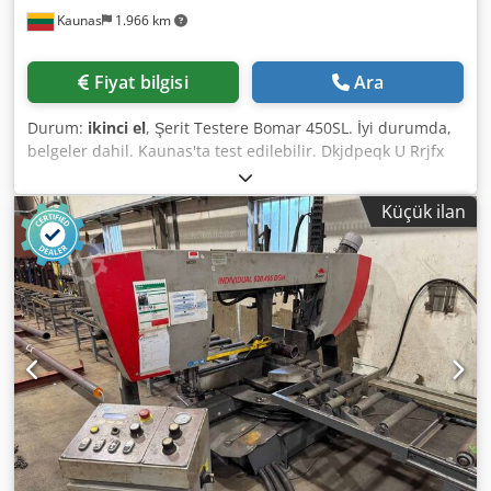
Kaunas
1.966 km
Fiyat bilgisi
Ara
Durum:
ikinci el
, Şerit Testere Bomar 450SL. İyi durumda,
belgeler dahil. Kaunas'ta test edilebilir. Dkjdpeqk U Rrjfx
Agter Özellikler: Model. Bomar 450 450 Bomar 450 Bomar
450 Bomar 450 Bomar 450 Bomar 450 Bomar 450.
Küçük ilan