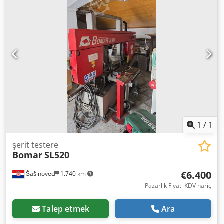
1
/
1
şerit testere
Bomar
SL520
€6.400
Šašinovec
1.740 km
Pazarlık Fiyatı KDV hariç
Talep etmek
Ara