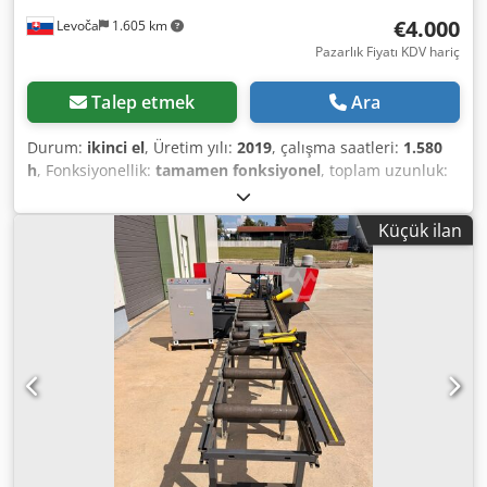
€4.000
Levoča
1.605 km
Pazarlık Fiyatı KDV hariç
Talep etmek
Ara
Durum:
ikinci el
, Üretim yılı:
2019
, çalışma saatleri:
1.580
h
, Fonksiyonellik:
tamamen fonksiyonel
, toplam uzunluk:
1.100 mm
, toplam genişlik:
670 mm
, toplam yükseklik:
1.440 mm
, toplam ağırlık:
410 kg
, güç:
3,55 kW (4,83 bg)
,
Küçük ilan
dönme hızı (dk.):
2.480 dev/dak
, dönüş hızı (maks.):
1.220
dev/dak
, taşlama genişliği:
250 mm
, Makine çok iyi
durumda, az kullanılmıştır. Dedpfeyn Dyvox Agtokr