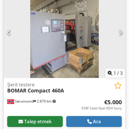
1
/
3
Şerit testere
BOMAR
Compact 460A
€5.000
Sørumsand
2.879 km
EXW Sabit fiyat KDV hariç
Talep etmek
Ara