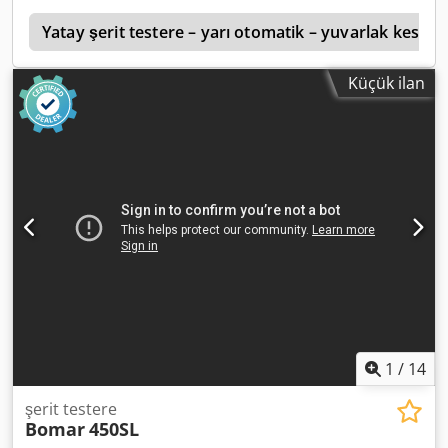
e
Yatay şerit testere – yarı otomatik – yuvarlak kesim
Küçük ilan
1
/
14
şerit testere
Bomar
450SL