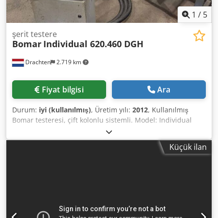
1
/
5
şerit testere
Bomar
Individual 620.460 DGH
Drachten
2.719 km
Fiyat bilgisi
Ara
Durum:
iyi (kullanılmış)
, Üretim yılı:
2012
, Kullanılmış
Bomar testeresi, çift kolonlu sistemli. Model: Individual
620.460 DGH Kapasite: 620 x 460 mm Dksdpfey Rktisx Agter
Çift açılı kesim (çift gönye) Üretim yılı: 2012 6 metre
Küçük ilan
besleme konveyörü ve 6 metre çıkış makaralı konveyör
(ölçüm sistemi dahil) ile birlikte.