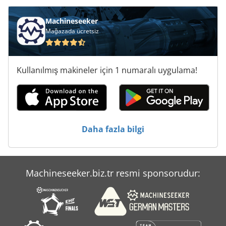
Bomag Bw 216 D 4
Machineseeker
Mağazada ücretsiz
Bomag Bw 226
Bomag Bw 80
Kullanılmış makineler için 1 numaralı uygulama!
Bomag Bw 80 Ad
Bomag Bw 80 Adh 2
Bomag Bw 90
Daha fazla bilgi
Bomar Ergonomic
Elumatec Dg 244
Machineseeker.biz.tr resmi sponsorudur:
Elumatec Dg 79
Omag