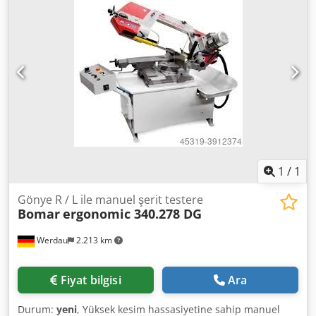
Çift gönye 30 ° - 45 ° - 90 ° - 45 ° - 30 ° - Hidrolik tam stroklu
mengene - Önceden yüklenmiş doğrusal kılavuzlara monte
edilmiş testere çerçevesi - Sonsuz değişken testere bandı
hızı - Sonsuz ayarlanabilir testere ilerlemesi ve kesme
basıncı - Otomatik kesim basınç regülasyonu - Hassas
karbür testere bandı kılavuzları - 3,0 kW ile güçlü tahrik
motoru - Düz metin ekranlı ve membran klavyeli modern
kontrol - Serbestçe konumlandırılabilen kontrol paneli -
Büyük boyutlu hidrolik ünite - Mevcut CE standartlarına ve
güvenlik yönergelerine göre tasarlanmış makine, şunları
içerir: Talep üzerine kontrol paneli fiyatında minimum
miktarda yağlama dijital gönye göstergesi çerçeve
1
/
1
yüksekliği ayarı Dedpfx Aodyn H Togtjkr
Gönye R / L ile manuel şerit testere
Bomar
ergonomic 340.278 DG
Werdau
2.213 km
Fiyat bilgisi
Ara
Durum:
yeni
, Yüksek kesim hassasiyetine sahip manuel