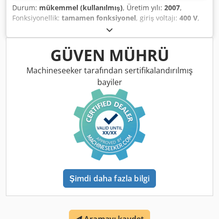
Durum:
mükemmel (kullanılmış)
, Üretim yılı:
2007
,
Fonksiyonellik:
tamamen fonksiyonel
, giriş voltajı:
400 V
,
kesme yüksekliği (maks.):
460 mm
, kesme genişliği (maks.):
460 mm
, 90°'de yuvarlak çelik kesme aralığı:
460 mm
, strok
boyu:
600 mm
, Bomar Compact 460A 2007 üretim yılı 2
GÜVEN MÜHRÜ
m'lik kızaklar Dksdpfx Agjxzymwjtsr 3 m'lik kızaklar Talaş
konveyörü Fiyat, demontaj ve yükleme hariçtir.
Machineseeker tarafından sertifikalandırılmış
bayiler
Şimdi daha fazla bilgi