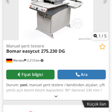
olanlar: Dkodpehg Nvysfx Agtsr - Mikro püskürtme sistemi
- Hidrolik bant gerginlik göstergesi
1
/
5
Manuel şerit testere
Bomar
easycut 275.230 DG
Werdau
2.213 km
Fiyat bilgisi
Ara
Durum:
yeni
, manuel şerit testere / kendinden alçalan, çift
yönlü açılı kesim Kesim kapasitesi: 90° dairesel 230 mm /
düz 275 x 230 mm / kare 230 mm 45° sağ dairesel 195 mm
/ düz 190 x 190 mm / kare 190 mm 45° sol dairesel 170 mm
Küçük ilan
/ düz 185 x 150 mm / kare 150 mm 60° sağ dairesel 120
mm / düz 120 x 85 mm / kare 85 mm Malzeme destek