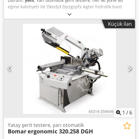
Durum:
yeni
, Yarı otomatik şerit testere, her iki yöne 60°
eğme kabiliyeti ile Dkedjd Dpzgspfx Agter hidrolik bant
gerilimi göstergesi dahil Minimum miktarda yağlama
sonradan takılabilir Kesim kapasitesi: 90° dairesel 280 mm
Küçük ilan
/ düz 410 x 280 mm / kare 280 mm 45° sağ dairesel 280
mm / düz 310 x 150 mm / kare 270 mm 45° sol dairesel 280
mm / düz 330 x 100 mm / kare 280 mm 60° sağ dairesel
210 mm / düz 205 x 100 mm / kare 190 mm 60° sol dairesel
220 mm / düz 225 x 100 mm / kare 210 mm Malzeme
sehpa yüksekliği 756 mm Testere bıçağı ölçüsü
3800x0,9x27 mm Kesim hızı 20-120 m/dak Tahrik gücü 2,2
kW Boyutlar (U x G x Y) 2130 x 1070 x 1440 mm Ağırlık 530
kg Fiyat talep üzerine
1
/
6
Yatay şerit testere, yarı otomatik
Bomar
ergonomic 320.258 DGH