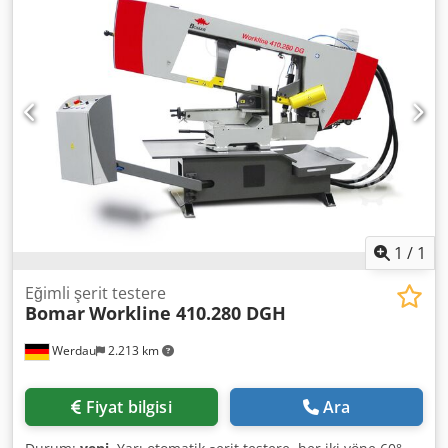
yüksekliği 760 mm Testere bandı boyutu 2720x27x0,9 mm
Kesme hızı 40/80 m/dak. Tahrik gücü 1,1/1,5 kW // 400V //
50 Hz En küçük çap 5 mm Boyutlar U x G x Y 1600 x 1150 x
1477 mm Ağırlık 370 kg Dkjdpedx Nf Hofx Agter - Ek ücret
karşılığında minimum miktarda yağlama eklenebilir. -
Uygun rulolu konveyör ve malzeme stopları mevcuttur.
1
/
1
Eğimli şerit testere
Bomar
Workline 410.280 DGH
Werdau
2.213 km
Fiyat bilgisi
Ara