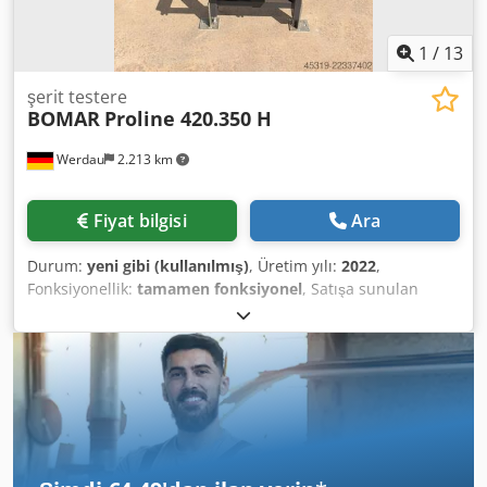
1
/
13
şerit testere
BOMAR
Proline 420.350 H
Werdau
2.213 km
Fiyat bilgisi
Ara
Durum:
yeni gibi (kullanılmış)
, Üretim yılı:
2022
,
Fonksiyonellik:
tamamen fonksiyonel
, Satışa sunulan
yüksek kaliteli bir BOMAR Proline 420.350 H
bulunmaktadır. Bu makine, sağlam iki sütunlu yapısı,
yüksek kesim doğruluğu ve kolay kullanımı ile dikkat
çekmektedir. Çelik ticareti, metal işleme, makine
mühendisliği ve endüstriyel üretimde profesyonel kullanım
için idealdir. Sağlam testere kolu kılavuzluğu ve kademesiz
ayarlanabilir şerit hızı sayesinde, makine zorlu
malzemelerde bile ekonomik ve hassas kesimler yapabilir.