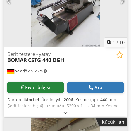
5,0 ton Aksesuarlar: 4 adet yeni testere bıçağı Durum:
Neredeyse yeni durumda Satıcı, yazım veya veri iletim
hatalarından sorumlu değildir. Makine, yaşıyla orantılı dış
görünüş, teknik ve aşınma durumundadır; ikinci el
makineler herhangi bir garanti olmaksızın satılır.
1
/
10
Şerit testere - yatay
BOMAR
CSTG 440 DGH
Velen
2.612 km
Fiyat bilgisi
Ara
Durum:
ikinci el
, Üretim yılı:
2006
, Kesme çapı: 440 mm
Şerit testere bıçağı uzunluğu: 5200 x 1,1 x 34 mm Kesme
genişliği: 610 x 440 mm Toplam güç ihtiyacı: 3,7 kW Makine
ağırlığı yaklaşık: 0,8 t Yer ihtiyacı yaklaşık: 2,7 x 1,55 x 1,5 m
Küçük ilan
Yatay şerit testere - Soğutma sistemi - Acil durdurma
Dedpfxey Aa H As Agtekr