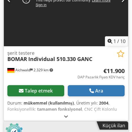
1
/
10
şerit testere
BOMAR
Individual 510.330 GANC
€11.900
Aichwald
2.329 km
DAP Pazarlık Fiyatı KDV hariç
Talep etmek
Ara
Durum:
mükemmel (kullanılmış)
, Üretim yılı:
2004
,
Fonksiyonellik:
tamamen fonksiyonel
, CNC Çift Kolonlu
Tam Otomatik Gönye Şerit Testere Donanım: - Demet
sıkıştırma - Talaş konveyörü - İşaretli kesim için lazer -
Küçük ilan
Otomatik besleme ile lazer kesim - Sıkıştırma basıncı ayarı