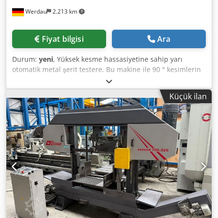
mm / düz 145 x 115 mm / kare 115 mm 45 ° L yuvarlak 205
Werdau
2.213 km
mm / düz 275 x 180 mm / kare 180 mm Tahrik gücü: 1.5KW
// 400V // 50 Hz Kayış hızı: 20-120 m / dak sonsuz değişken
Testere bandı boyutu: 3125 x 27 x 0.9 mm Kalan parça
Fiyat bilgisi
Ara
uzunluğu: 20 mm En küçük ø: 5 mm Malzeme destek
yüksekliği: 775 mm Boyut Dsdpfjd Dpz Asx Agtjkr [...]
Durum:
yeni
, Yüksek kesme hassasiyetine sahip yarı
otomatik metal şerit testere. Bu makine ile 90 ° kesimlerin
yanı sıra 45 ° sola ve 30 ° sağa kadar gönyeli kesimler
sonsuz şekilde değiştirilebilir. (Sol 45 ° ve sağ 60 ° dönüş
Küçük ilan
aralığı) Temel donanım: - Aşınmasız geniş, döndürülebilir
destek masası! (Testere bandının kesme kanalı gönye ile
döner) - şerit gerginlik göstergesi - dökme demir testere
kolunun hidrolik kontrolü - iş parçasının kısa stroklu
silindir vasıtasıyla hidrolik olarak sıkıştırılması - Kontrol
ünitesinden potansiyometre ile testere çerçevesinin
yükseklik sınırlaması panel - hidrolik kesme basıncı
düzenlemesi (dolu malzeme - boru) - Testere kolunun
hidrolik silindir vasıtasıyla indirilmesi; kademesiz ayar -
Kesme işleminden sonra testere kolunun manuel olarak
kaldırılması - Mengene R / L'nin kolay manuel kaydırılması
- testere bandı kırılma kontrollü elektrikli bant gerilim