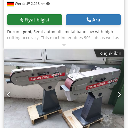
Werdau
2.213 km
Fiyat bilgisi
Ara
Durum:
yeni
, Semi-automatic metal bandsaw with high
cutting accuracy. This machine enables 90° cuts as well as
mitre cuts, continuously adjustable, left up to 45° and right
up to 30° (swivel range left 45° and right 60°). Standard
Küçük ilan
equipment: - Large, rotatable support table with no wear!
(The saw band’s cutting channel rotates with the mitre) -
Band tension indicator - Hydraulic control of the cast iron
saw arm - Hydraulic clamping of the workpiece via short-
stroke cylinder - Height limitation of the saw frame via
potentiometer from the control panel - Hydraulic cutting
pressure regulation (solid material – tube) - Lowering of
the saw arm by hydraulic cylinder; infinitely variable
adjustment - Easy, manual movement of the vice left/right
- Electric band tension monitoring with blade breakage
control - Coolant pump with dual supply to the saw band
guides - Carbide-tipped saw band guides and guide rollers
- Bi-metal saw band M 42 - Chip brush Technical data ●