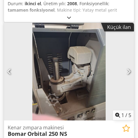
Durum:
ikinci el
, Üretim yılı:
2008
, Fonksiyonellik:
tamamen fonksiyonel
, Makine tipi: Yatay metal şerit
testere Dksdpfxozl Atne Agtor Kesme kapasitesi: Yaklaşık Ø
520 mm Testere bandı boyutları: (modele bağlı olarak)
Küçük ilan
Testere bandı hızı: kademesiz veya çok kademeli Ana
tahrik: Üç fazlı motor Hidrolik testere ilerleme sistemi
Hidrolik malzeme kelepçesi Soğutma sıvısı sistemi Şerit
temizleme fırçası Şerit gerginliği mekanik
1
/
5
Kenar zımpara makinesi
Bomar
Orbital 250 NS