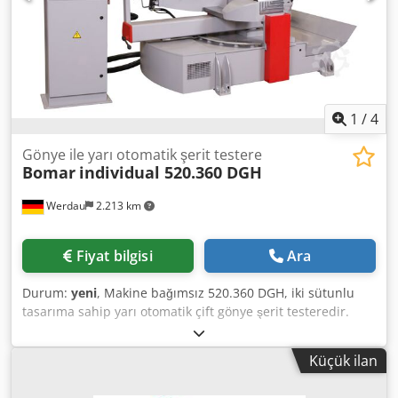
1
/
4
Gönye ile yarı otomatik şerit testere
Bomar
individual 520.360 DGH
Werdau
2.213 km
Fiyat bilgisi
Ara
Durum:
yeni
, Makine bağımsız 520.360 DGH, iki sütunlu
tasarıma sahip yarı otomatik çift gönye şerit testeredir.
Testerenin gönye aralığı sürekli olarak 30 ° soldan 30 °
sağa uzanır. Model bağımsız 520.360 DGH, hidrolik tam
Küçük ilan
stroklu bir mengeneye ve düz metin ekranında kullanımı
kolay bir kontrole sahiptir. Standart ekipman detayları -