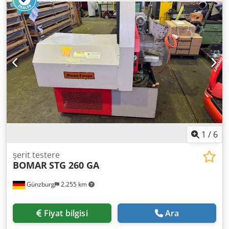
- Hidrolik şerit testere gerdirme göstergesi - Dijital açı
gösterge - Dijital kesme hızı göstergesi Teknik Bilgiler: -
Kesim alanı 90° Daire Ø 330 mm, kare 330 mm x 330 mm,
dikdörtgen 510 mm x 330 mm - Kesim alanı 45° Daire Ø
330 mm, kare 310 mm x 310 mm, dikdörtgen 340 mm x 300
mm - Kesim alanı 30°/60° Daire Ø 230 mm, kare 210 mm x
210 mm, dikdörtgen 240 mm x 200 mm Djdpfsy S S Tmex
Agtskr - Tahrik gücü: 3 kW - Tek seferde ilerleme uzunluğu:
550 mm - Kademesiz kesim hızı: 20–90 m/dak - Şerit
testere ölçüsü: 4780 x 34 x 1,1 mm - Boyutlar (UxGxY): 2484
mm x 2477 mm x 1636 mm - Ağırlık yaklaşık: 1700 kg
1
/
6
şerit testere
BOMAR
STG 260 GA
Günzburg
2.255 km
Fiyat bilgisi
Ara