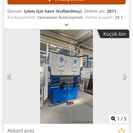
Durum:
işlem için hazır (kullanılmış)
, Üretim yılı:
2011
,
Fonksiyonellik:
tamamen fonksiyonel
, delme kuvveti:
28 t
,
iş parçası ağırlığı (maks.):
200 kg
, çalışma genişliği:
3.080
mm
, çalışma uzunluğu:
1.560 mm
, Makinenin aşağıdaki
Küçük ilan
parçaları yenilendi: Festo pnömatik sistemi Tamamen yeni
Labod kontrol sistemi Y ekseninin yataklarının
değiştirilmesi TEKNİK DETAYLAR Crjdezl Sraspfx Aidef
Çalışma alanı: 1.560 × 3.080 mm Yeniden konumlandırma
ile sac uzunluğu: maks. 9.999 mm Hidrolik presleme
kuvveti: maks. 280 kN İş parçasının ağırlığı: maks. 200 kg X
ekseninin konumlandırma hızı: maks. 60 m/dak Y ekseninin
konumlandırma hızı: maks. 60 m/dak X ve Y eksenlerinin eş
zamanlı konumlandırma hızı: maks. 85 m/dak Standart
hidrolik ile vuruş sayısı: maks. 250 vuruş/dak Hızlı hidrolik
ile vuruş sayısı: maks. 800 vuruş/dak Not: Makine zaten
sökülmüştür.
1
/
5
Abkant pres