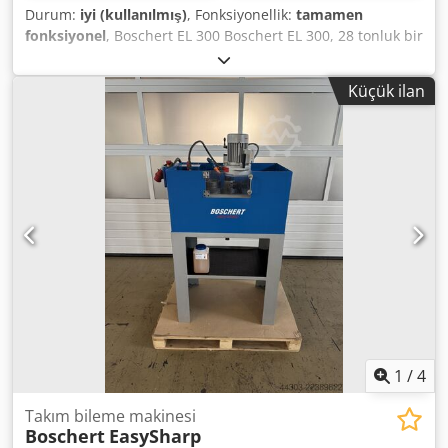
Durum:
iyi (kullanılmış)
, Fonksiyonellik:
tamamen
fonksiyonel
, Boschert EL 300 Boschert EL 300, 28 tonluk bir
kesme kuvvetine sahip manuel bir kesme makinesidir.
Cjdpfxeznu H So Aidorf Trumpf alet tutucusu ile donatılmış
Küçük ilan
olup, III. dereceye (dış daire 105 mm) kadar kalıplar monte
edilebilir. Sürekli hareket, tekli hareket ve dokunmatik
çalışma modu mevcuttur. Standart ayak pedalıyla birlikte,
kesme hareketi ayrıca iki elle kontrol edilerek de
başlatılabilir. Özellikle, pleksi korumanın üstte kalması
gereken parçalarda (örneğin L profiller), iki elle kontrol
yöntemi kullanılarak çalışılabilir. Entegre çekmeceler,
kesme aletlerini ve aksesuarları saklamak için idealdir.
Kullanımı kolay ve hızlı alet değiştirme özelliği sayesinde
bu makine herkes için erişilebilirdir.
1
/
4
Takım bileme makinesi
Boschert
EasySharp