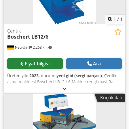
1
/
1
Çentik
Boschert
LB12/6
Neu-Ulm
2.268 km
Fiyat bilgisi
Ara
Üretim yılı:
2023
, durum:
yeni gibi (sergi parçası)
, Çentik
açma makinesi Boschert LB12 / 6 Makine rengi mavi Ral
5017 Kesme açısı 90 Kesme kapasitesi 6 mm St42 4 mm
paslanmaz çelik Bağlantılı yük 4kW Ağırlık 800 kg 225
Küçük ilan
mm'ye kadar şeritleri kesmek için 300 mm iç durdurucu
hareketli durdurma çubuğu ile donatılmış makine 2
hareketli tutma yerleri pleksi koruma CE ve yeni makine
garantisi Crjdjb Raddspfx Aidjf