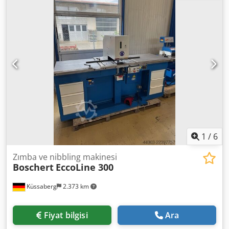
mümkün olur. Kesme kuvveti 28 ton. Credpfx Aisznu T
Esdsf Püskürtme sistemi. Kesme artıklarını emme sistemi.
1
/
6
Zımba ve nibbling makinesi
Boschert
EccoLine 300
Küssaberg
2.373 km
Fiyat bilgisi
Ara