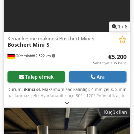
1
/
6
Kenar kesme makinesi Boschert Mini S
Boschert
Mini S
€5.200
Gütersloh
2.522 km
Sabit fiyat KDV hariç
Talep etmek
Ara
Durum:
ikinci el
, Maksimum sac kalınlığı: 4 mm çelik, 3 mm
paslanmaz çelik Ayarlanabilir açı: 30° - 120° Pnömatik açılı
ayar Ayak pedalı ile hareket ettirme Cedszl Du Hopfx Aidsrf
Tek hareket veya çift hareket, seçim anahtarı ile
Küçük ilan
ayarlanabilir Ağırlık: Yaklaşık 1000 kg