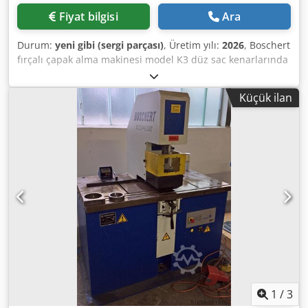
Fiyat bilgisi
Ara
Durum:
yeni gibi (sergi parçası)
, Üretim yılı:
2026
, Boschert
fırçalı çapak alma makinesi model K3 düz sac kenarlarında
ve yanal aggragatta çapak alma için derinliği 70 mm'ye
kadar olan kesik ve çentiklerin yanı sıra sac üzerinde dış
Küçük ilan
yarıçaplar. 3 motor á 1,5 kW fırça çapı : 300 mm Malzeme:
tel fırçalar VA/çelik Malzeme aralığı: 0,8-8 mm kalınlık
Makine boyutları: Genişlik: 1400 mm Cedpfxjtr Avie Aidorf
Yükseklik: 580 mm Derinlik: 670 mm Alt şasi: 800 mm
yüksekliğinde (çalışma yüksekliği 920 mm) Masa desteği:
200x1400 mm Levha kılavuzu olarak tutma cihazı Sac
kenarı geçerken yukarıdan ve aşağıdan eşzamanlı olarak
çapaktan arındırılır. Çapak çok kalınsa, motorlar senkronize
edilebilir, böylece her ikisi de kalın çapağı üstten çıkarır. 3.
(yanal) ünite dış konturların çapaklarının alınması içindir
ve ayrı olarak çalıştırılır. Daha büyük bir yanal masa
desteği raf görevi görür
1
/
3