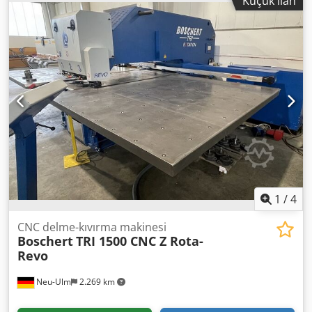
Küçük ilan
durdurma çubuğu durdurma çubuğuna sahip 2 durdurma
ile donatılmış makine, 225'e kadar şeritleri kesmek için 300
mm iç durdurma mm pleksi koruma CE ve yeni makine
garantisi Crodpfx Aisfgq Uisdjf
1
/
4
CNC delme-kıvırma makinesi
Boschert
TRI 1500 CNC Z Rota-
Revo
Neu-Ulm
2.269 km