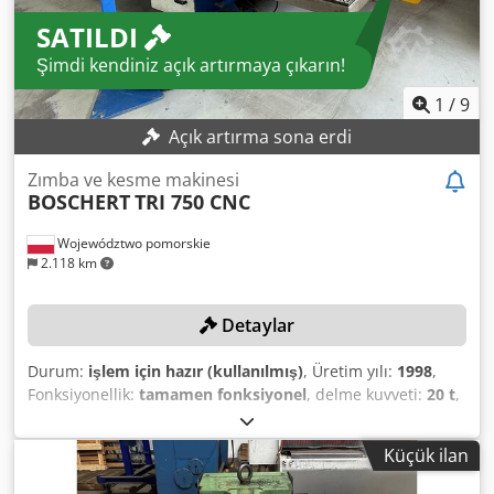
SATILDI
Şimdi kendiniz açık artırmaya çıkarın!
1
/
9
Açık artırma sona erdi
Zımba ve kesme makinesi
BOSCHERT
TRI 750 CNC
Województwo pomorskie
2.118 km
Detaylar
Durum:
işlem için hazır (kullanılmış)
, Üretim yılı:
1998
,
Fonksiyonellik:
tamamen fonksiyonel
, delme kuvveti:
20 t
,
maks. sac kalınlığı çelik:
6 mm
, delme çapı:
105 mm
, iş
parçası uzunluğu (maks.):
1.000 mm
, iş parçası genişliği
Küçük ilan
(maks.):
2.500 mm
, Asgari fiyat yok - en yüksek teklifle
garantili satış! TEKNİK DETAYLAR Crjdpfx Aiozkvpajdjf