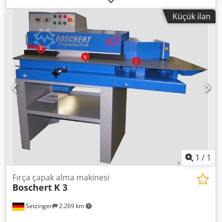
şerit kesme için iç durdurucu. Trumpf alet sistemi ile
Küçük ilan
istasyon 2 delme delme çapı maksimum 76 mm
projeksiyon 150 mm delme kuvveti aktif sıyırma sistemi ile
yaklaşık 15 ton Gösteri makinesi Bj 2022 Crsdpfx Aiehp N
Ryodof
1
/
1
Fırça çapak alma makinesi
Boschert
K 3
Setzingen
2.269 km