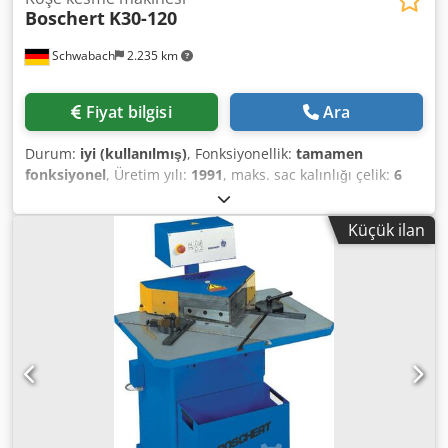
Boschert
K30-120
Schwabach
2.235 km
Fiyat bilgisi
Ara
Durum:
iyi (kullanılmış)
, Fonksiyonellik:
tamamen
fonksiyonel
, Üretim yılı:
1991
, maks. sac kalınlığı çelik:
6
mm
, güç:
0,004 kW (0,01 bg)
, toplam ağırlık:
1.600 kg
,
Kesme kuvveti: 400 N/mm²'de 6 mm Cedpfx Aszp Dr
Küçük ilan
Teidsrf 600 N/mm²'de 4 mm Açı ayarı: 30° ile 120° arasında
sürekli değişken Tahrik gücü: yaklaşık 4 kW