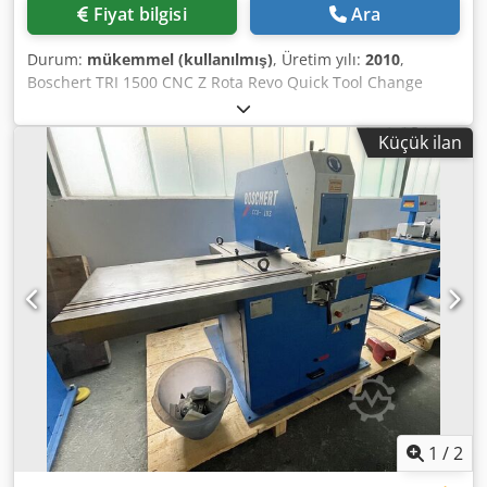
Fiyat bilgisi
Ara
Durum:
mükemmel (kullanılmış)
, Üretim yılı:
2010
,
Boschert TRI 1500 CNC Z Rota Revo Quick Tool Change
System: TRUMPF Punching Force: 3x 280 kN (28 tons)
Station 1: Trumpf system tool, size 3 (105 mm), with spray
Küçük ilan
device Crodpfx Aeid I D Ajidof Station 2: Trumpf system
tool, size 3 (105 mm), with freely indexable rotation Station
3: Trumpf system tool/Boschert Revotool, size 3 (105 mm)
incl. Revotool 8-position tool holder Travel paths: x-axis
3000 mm (repositionable up to 9999 mm), y-axis 1580 mm
Throat depth: 1730 mm Tool system: Trumpf size 1-3 (105
mm) Labod 32060 graphical controller / programmable at
the workshop Max. sheet thickness: 6 mm (with clamp
opening) Max. stroke height: 90 mm, steplessly
programmable upwards and downwards Slag extraction
Ball rollers in the machine table Table width left + right:
3200 mm each Table depth: 2810 mm Table height: 900
mm Overall width: 6482 mm Overall depth: 4600 mm
Overall height: 2110 mm Drive power: 25 kVA Machine
1
/
2
weight: 15,800 kg Hydraulic oil capacity: 160 l Color: Blue