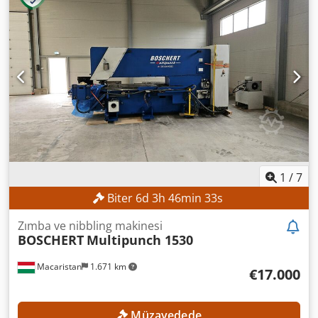
1
/
7
Biter
6
d
3
h
46
min
31
s
Zımba ve nibbling makinesi
BOSCHERT
Multipunch 1530
Macaristan
1.671 km
€17.000
Müzayedede