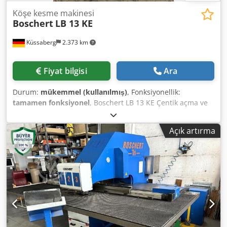
Köşe kesme makinesi
Boschert
LB 13 KE
Küssaberg
2.373 km
Fiyat bilgisi
Ara
Durum:
mükemmel (kullanılmış)
, Fonksiyonellik:
tamamen fonksiyonel
, Boschert LB 13 KE Çentik açma ve
kesme işlemleri için kullanılan, hidrolik, 2 istasyonlu
makine. LB 13 KE, temel modelden ikinci bir çalışma
Açık artırma
istasyonuyla ayrılan bir makinedir. Crodpfx Asznlavsidsf 1.
İstasyon 90° sabit açıyla çentik açma, kesme uzunluğu 225
mm x 225 mm, 6 mm St 40, 4 mm paslanmaz çelik. 2.
İstasyon 100 mm derinliğinde, 25 mm genişliğinde kesme
(genişlikte isteğe bağlı ayar imkanı), 4 mm kalınlıkta St 40, 3
mm kalınlıkta paslanmaz çelik. LB 13 KE çok iyi durumdadır
ve tamamen işlevseldir. Uzunluk: 1350 mm Genişlik: 1100
mm Yükseklik: 1400 mm Masa yüksekliği: 900 mm Ağırlık:
1100 kg