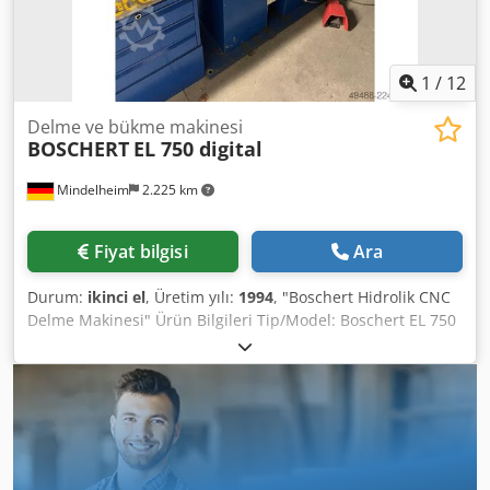
sorularınız varsa veya daha fazla bilgiye ihtiyaç duyarsanız,
lütfen bize mesaj gönderin veya arayın.
1
/
12
Delme ve bükme makinesi
BOSCHERT
EL 750 digital
Mindelheim
2.225 km
Fiyat bilgisi
Ara
Durum:
ikinci el
, Üretim yılı:
1994
, "Boschert Hidrolik CNC
Delme Makinesi" Ürün Bilgileri Tip/Model: Boschert EL 750
dijital Durum: Kullanılmış Üretim Yılı: 1994 Teknik Veriler
Çalışma Alanı ve Boyutlar Kolluk (Y ekseni): 750 mm
Hareket Aralığı (X ekseni): 1500 mm Maks. sac boyutu (ek
ayarlama olmadan): 720 x 1700 mm Performans Verileri ve
Kapasite Maks. hidrolik delme kuvveti: Standart olarak 280
kN Maks. sac kalınlığı*: En fazla 12,7 mm Maks. delme
çapı: Ø 105 mm Vuruş sıklığı: Maks. 100 vuruş/dakika