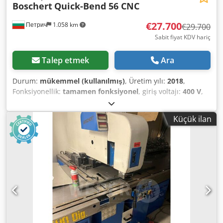
Boschert
Quick-Bend 56 CNC
€27.700
Петрич
1.058 km
€29.700
Sabit fiyat KDV hariç
Talep etmek
Ara
Durum:
mükemmel (kullanılmış)
, Üretim yılı:
2018
,
Fonksiyonellik:
tamamen fonksiyonel
, giriş voltajı:
400 V
,
giriş akımı:
32 A
, giriş frekansı:
50 Hz
, giriş akımı türü:
trifaze
, presleme kuvveti:
560 t
, strok boyu:
500 mm
,
Küçük ilan
işletme hızı:
10 mm/s
, geri hız:
30 mm/s
, masa genişliği:
1.400 mm
, kolonlar arası açıklık:
1.260 mm
, toplam
uzunluk:
2.010 mm
, toplam genişlik:
1.600 mm
, toplam
yükseklik:
2.200 mm
, toplam ağırlık:
4.800 kg
, son revizyon
yılı:
2026
, Donanım:
CE işareti, dokümantasyon / kılavuz,
emniyet ışık bariyeri
, Bu çok iyi durumdaki Boschert
Quick-Bend 56 CNC abkant presi, 2018 üretimi olarak
sunuyoruz. Üretici: Boschert Model: Quick-Bend 56 CNC
Üretim yılı: 2018 Durumu: çok iyi Kategori ID: 1466 Tip ID:
1717 Makine tipi: abkant pres Codpfxey Nbw Ao Aiderf Ek