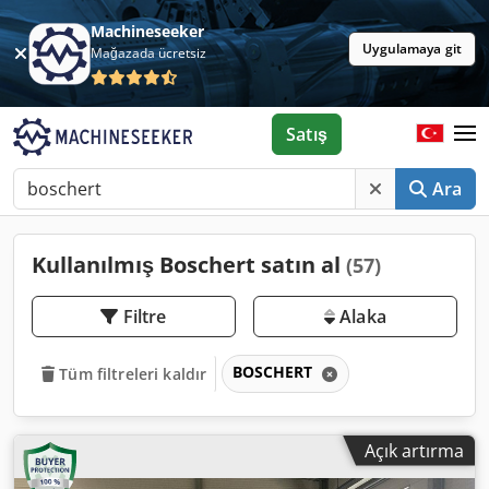
Machineseeker
Uygulamaya git
Mağazada ücretsiz
Satış
Ara
Kullanılmış Boschert satın al
(57)
Filtre
Alaka
BOSCHERT
Tüm filtreleri kaldır
Açık artırma