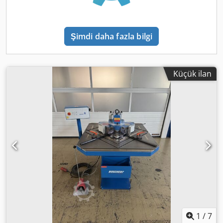
Şimdi daha fazla bilgi
Küçük ilan
1
/
7