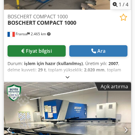
1
/
4
BOSCHERT COMPACT 1000
BOSCHERT
COMPACT 1000
Fransa
2.465 km
Fiyat bilgisi
Ara
Durum:
işlem için hazır (kullanılmış)
, Üretim yılı:
2007
,
delme kuvveti:
29 t
, toplam yükseklik:
2.020 mm
, toplam
genişlik:
3.210 mm
, sac kalınlığı (maks.):
4 mm
, toplam
ağırlık:
9.300 kg
, ürün uzunluğu (maks.):
4.900 mm
, 2007
Açık artırma
yılında üretilmiş bir CNC delme makinesi. Bu BOSCHERT
Compact 1000 modeli, 1.000 × 2.000 mm’lik bir çalışma
alanına ve 280 kN’lik maksimum delme gücüne sahiptir.
Makine, 150 kg'a kadar iş parçalarını işleyebilir ve 105 mm
çapında delikler açabilir. Yüksek kaliteli sac delme
kapasitesi arıyorsanız, satışa sunduğumuz BOSCHERT
Compact 1000 makinesini değerlendirin. Daha fazla bilgi
için bizimle iletişime geçin. • Durum: Teknik açıdan çok iyi