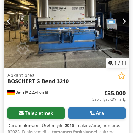
1
/
11
Abkant pres
BOSCHERT
G Bend 3210
€35.000
Berlin
2.254 km
Sabit fiyat KDV hariç
Talep etmek
Ara
Durum:
ikinci el
, Üretim yılı:
2016
, makine/araç numarası:
B3025
, Fonksiyonellik:
tamamen fonksiyonel
, çalışma