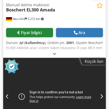
Manuel delme makinesi
Boschert
EL300 Amada
Neu-Ulm
2.272 km
Fiyat bilgisi
Ara
Durum:
iyi (kullanılmış)
, Üretim yılı:
2001
, Giyotin Boschert
EL300 AMADA aracı sistem takım İstasyonu D çapı 88,9 mm
Yeni araç bağdaştırıcısı A / B / C İstasyonu Delme gücü: 280
kN (28 ton) Kol RADIUS 350 mm Delme Yan durağı 500
Küçük ilan
sağa/sola mm Crjdednny Repfx Aidof Derinlik ölçer Dijital
ekran ile Yeni sayfa saldırılar 2300 kg ağırlık