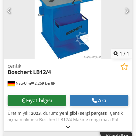
1
/
1
çentik
Boschert
LB12/4
Neu-Ulm
2.269 km
Fiyat bilgisi
Ara
Üretim yılı:
2023
, durum:
yeni gibi (sergi parçası)
, Çentik
açma makinesi Boschert LB12/4 Makine rengi mavi Ral
5017 Kesme açısı 90 Kesme kapasitesi 4 mm St42 3 mm
paslanmaz çelik Bağlı yük 4kW Ağırlık 760 kg Hareketli