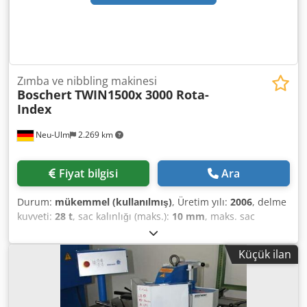
Zımba ve nibbling makinesi
Boschert
TWIN1500x 3000 Rota-
Index
Neu-Ulm
2.269 km
Fiyat bilgisi
Ara
Durum:
mükemmel (kullanılmış)
, Üretim yılı:
2006
, delme
kuvveti:
28 t
, sac kalınlığı (maks.):
10 mm
, maks. sac
kalınlığı çelik:
6 mm
, delme çapı:
105 mm
, boğaz derinliği:
1.500 mm
, Boschert TWIN 1500x3000 Rota-Index TRUMPF
Küçük ilan
Quick-Change Tool System Station 1: Rotation with
indexing option for Boschert Multitool Max. punching
diameter: 105 mm, stepless tool rotation Station 2: Max.
punching diameter 105 mm, with adapter option for