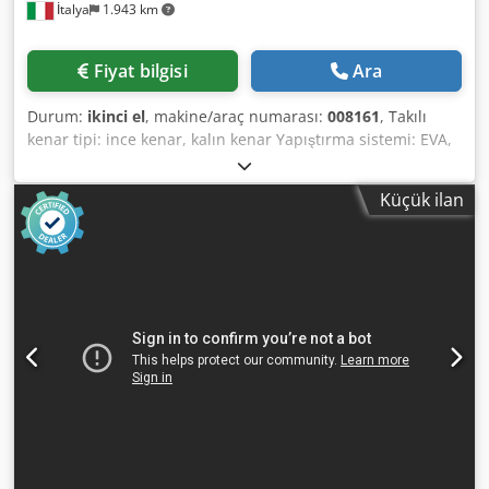
İtalya
1.943 km
Fiyat bilgisi
Ara
Durum:
ikinci el
, makine/araç numarası:
008161
, Takılı
kenar tipi: ince kenar, kalın kenar Yapıştırma sistemi: EVA,
PUR Chodpfxox A Tlce Aqija Ek yeri frezelemesi: evet
Multifonksiyonel ünite: evet Maksimum ilerleme hızı: 14
Küçük ilan
m/dak Maksimum plaka kalınlığı: 60 mm Çalışma üniteleri:
6 adet