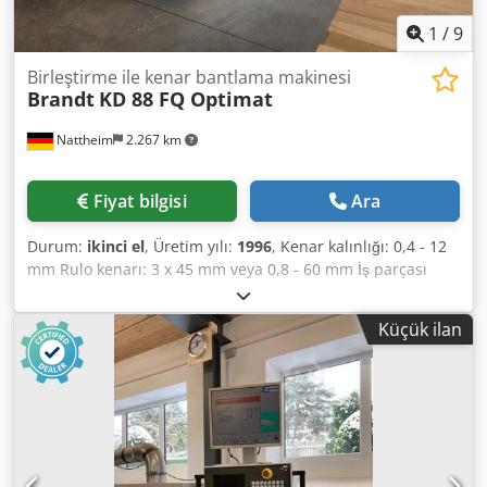
dokümantasyon ve CE sertifikası dahildir. Hemen teslim
edilebilir.
1
/
9
Birleştirme ile kenar bantlama makinesi
Brandt
KD 88 FQ Optimat
Nattheim
2.267 km
Fiyat bilgisi
Ara
Durum:
ikinci el
, Üretim yılı:
1996
, Kenar kalınlığı: 0,4 - 12
mm Rulo kenarı: 3 x 45 mm veya 0,8 - 60 mm İş parçası
genişliği min.: 65 mm İş parçası uzunluğu min.: 160 mm İş
parçası kalınlığı: 10 - 55 mm Besleme: 13 m/dak Ön
Küçük ilan
frezeleme (birleştirme) Tutkal kabı Hızlı eriyen Yapıştırma
parçası Kesme Düz frezeleme Pahlı frezeleme Yarıçaplı
frezeleme Köşe kopyalama Düz kazıyıcı Parlatma ünitesi
Makine boyutları: 7450 x 1220 x 2400 mm Ağırlık: 3000 kg
Depolama yeri: Nattheim Cedsvvkd Tspfx Aqijha