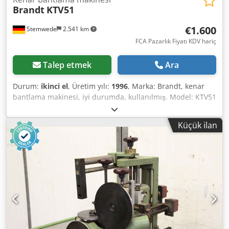
Brandt
KTV51
€1.600
Stemwede
2.541 km
FCA Pazarlık Fiyatı KDV hariç
Talep etmek
Ara
Durum:
ikinci el
, Üretim yılı:
1996
, Marka: Brandt, kenar
bantlama makinesi, iyi durumda, kullanılmış. Model: KTV51
- Üretim yılı: 1996 Makine ikinci el olarak satın alınmış ve
yalnızca ara sıra kullanılmıştır. Makine, marangoz
Küçük ilan
atölyemizin kapatılması nedeniyle satılmaktadır. Fiyat,
nakliye hariçtir; nakliye talebe göre sağlanabilir. Satış,
malzeme kusurları garantisi hariç olmak üzere
yapılmaktadır. Kasıt, ağır ihmal ve ayrıca yaşam, vücut veya
sağlığın ihlalinden kaynaklanan zararlardan doğan
sorumluluklar etkilenmez. Kötü niyetle gizlenen
kusurlardan kaynaklanan talepler de etkilenmez.
Cjdpfxjzpflns Aqioha Makinenin incelenmesi, önceden
anlaşma koşuluyla mümkündür. Kesin inceleme tarihi: 18
Temmuz veya 1 Ağustos, saat 10:00-14:00 arasında,