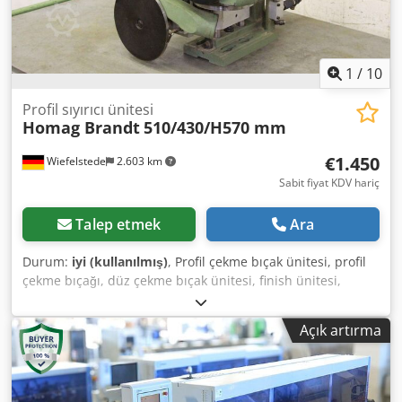
Stemwede'deki tesisimizde.
1
/
10
Profil sıyırıcı ünitesi
Homag Brandt
510/430/H570 mm
€1.450
Wiefelstede
2.603 km
Sabit fiyat KDV hariç
Talep etmek
Ara
Durum:
iyi (kullanılmış)
, Profil çekme bıçak ünitesi, profil
çekme bıçağı, düz çekme bıçak ünitesi, finish ünitesi,
modüler ünite sistemi, format işleme ünitesi, çift uçlu
profil makinesi, kenar işleme makinesi, kenar işleme
Açık artırma
makinesi için çekme bıçağı Chjdsgylq Sjpfx Aqiea - Üretici:
Homag, BRANDT KM 36 / KM35 kenar bantlama
makinesinden alınan profil çekme bıçağı - Adet: 1 adet
mevcut - Ölçüler: 510/430/H570 mm - Ağırlık: 62 kg