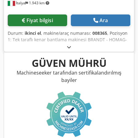
İtalya
1.943 km
Fiyat bilgisi
Ara
Durum:
ikinci el
, makine/araç numarası:
008365
, Pozisyon
1: Tek taraflı kenar bantlama makinesi BRANDT - HOMAG-
AMBITION 1650 - TFU 140/R/20 Chedpfsx Swf Uox Aqisa
Pozisyon 2: Panel geri dönüş sistemi BRANDT - HOMAG-
AMBITION 1650 - TFU 140/R/20
GÜVEN MÜHRÜ
Machineseeker tarafından sertifikalandırılmış
bayiler