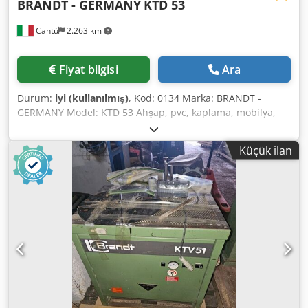
BRANDT - GERMANY
KTD 53
Cantù
2.263 km
Fiyat bilgisi
Ara
Durum:
iyi (kullanılmış)
, Kod: 0134 Marka: BRANDT -
GERMANY Model: KTD 53 Ahşap, pvc, kaplama, mobilya,
özel mobilya, doğrama ve çeşitli ürünler için otomatik
kenar bantlama makinesi Cjdpfswq Sc Sox Aqijha Teknik
Küçük ilan
veriler: Min/maks panel yüksekliği mm 10/40 Kenar
kalınlığı min/maks 0,4 - 1,5 mm Motorlu rulo konveyörde
besleme hızı 7 mt/dak Min panel genişliği mm 65
Kompozisyon: Yapıştırma ünitesi Kesme makası ünitesi Uç
kesme ünitesi Üst/alt kesme ünitesi Kolay kullanım için
tabanda tekerlekler Volt 380/50 Toplam güç Kw 4,5 Basınçlı
hava 6 bar Genel boyutlar mm 1800 x 615 x 1170 h Ağırlık
kg 280