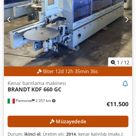
1
/
12
Biter
12
d
12
h
35
min
34
s
Kenar bantlama makinesi
BRANDT
KDF 660 GC
Piemonte
2.357 km
€11.500
Müzayedede
Durum:
ikinci el
, Üretim yılı:
2014
, kenar kalınlığı (maks.):