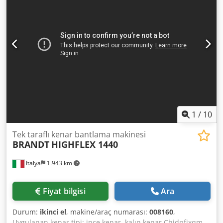
1
/
10
Tek taraflı kenar bantlama makinesi
BRANDT
HIGHFLEX 1440
İtalya
1.943 km
Fiyat bilgisi
Ara
Durum:
ikinci el
, makine/araç numarası:
008160
,
Uygulanan kenar tipi: ince kenar, kalın kenar Chjdpfjxqm