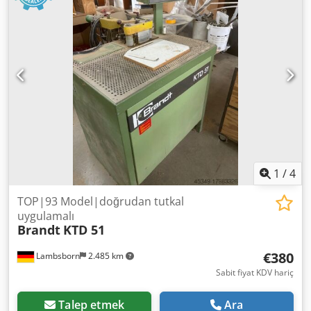
1
/
4
TOP|93 Model|doğrudan tutkal
uygulamalı
Brandt
KTD 51
€380
Lambsborn
2.485 km
Sabit fiyat KDV hariç
Talep etmek
Ara