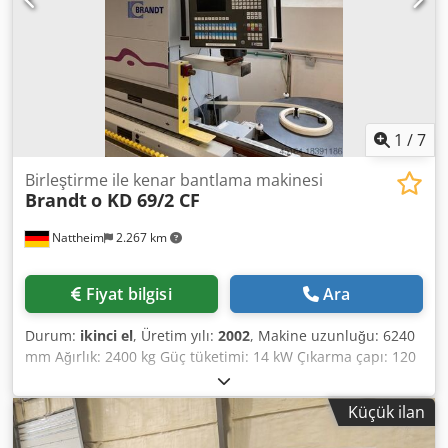
1
/
7
Birleştirme ile kenar bantlama makinesi
Brandt
o KD 69/2 CF
Nattheim
2.267 km
Fiyat bilgisi
Ara
Durum:
ikinci el
, Üretim yılı:
2002
, Makine uzunluğu: 6240
mm Ağırlık: 2400 kg Güç tüketimi: 14 kW Çıkarma çapı: 120
/ 140 mm Chjdpfovvkfwjx Aqiea Depolama yeri: Nattheim
Küçük ilan