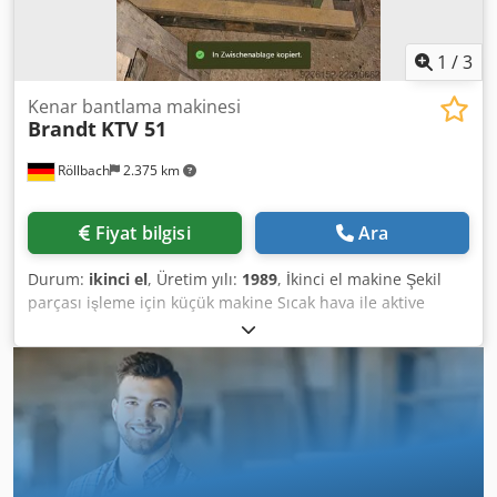
1
/
3
Kenar bantlama makinesi
Brandt
KTV 51
Röllbach
2.375 km
Fiyat bilgisi
Ara
Durum:
ikinci el
, Üretim yılı:
1989
, İkinci el makine Şekil
parçası işleme için küçük makine Sıcak hava ile aktive
edilen, eriyik yapıştırıcılı kenar malzemesi işler Cjdszk N
Ehspfx Aqioha İş parçasının merkezi, tahrikli baskı
silindirine bastırılmasıyla iş parçası otomatik olarak
ilerletilir; böylece yapıştırıcının eşit şekilde aktive edilmesi
ve güvenli yapıştırma sağlanır Gösterge termostatı ile
termostatik sıcaklık kontrolü Sürekli çalışma için bakım
gerektirmeyen üç fazlı sıcak hava üfleyici Otomatik hava
akışı yönlendirmesi Pnömatik tahrikli rulo ayırma ünitesi,