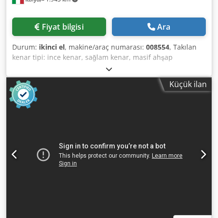
Fiyat bilgisi
Ara
Durum:
ikinci el
, makine/araç numarası:
008554
, Takılan
kenar tipi: ince kenar, sağlam kenar, masif ahşap
Yapıştırma sistemi: EVA Ek frezeleme: evet Çok fonksiyonlu
ünite: evet Maks. ilerleme hızı: 16 m/dak Chedpfxezg D Eze
Küçük ilan
Aqisa Maksimum levha kalınlığı: 60 mm Çalışma üniteleri:
8 adet