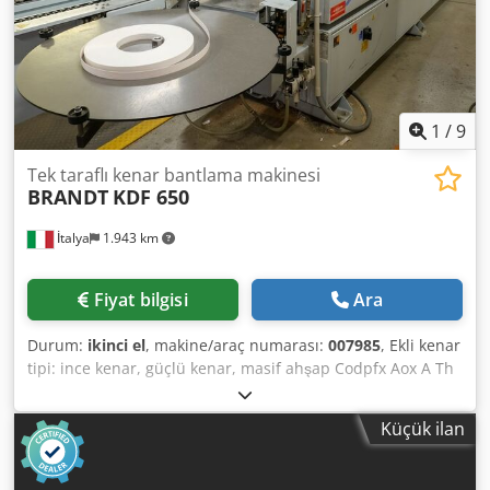
1
/
9
Tek taraflı kenar bantlama makinesi
BRANDT
KDF 650
İtalya
1.943 km
Fiyat bilgisi
Ara
Durum:
ikinci el
, makine/araç numarası:
007985
, Ekli kenar
tipi: ince kenar, güçlü kenar, masif ahşap Codpfx Aox A Th
Doqisha Yapıştırıcı sistemi: EVA Frezelemeye katılma: evet
Çok fonksiyonlu ünite: evet Maksimum ilerleme hızı: 18
Küçük ilan
m/dak Maksimum panel kalınlığı: 60 mm Çalışma birimleri:
7 hayır