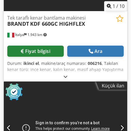
1
/
10
Tek taraflı kenar bantlama makinesi
BRANDT
KDF 660GC HIGHFLEX
İtalya
1.943 km
Fiyat bilgisi
Ara
Durum:
ikinci el
, makine/araç numarası:
006216
, Takılan
kenar türü: ince kenar, kalın kenar, masif ahşap Yapıştırma
sistemi: EVA Ek yeri frezelemesi: evet Çok işlevli ünite: evet
Csdpfx Aqey Nk Ahsijha Üst freze ünitesi: evet Maks.
Küçük ilan
ilerleme hızı: 18 m/dak