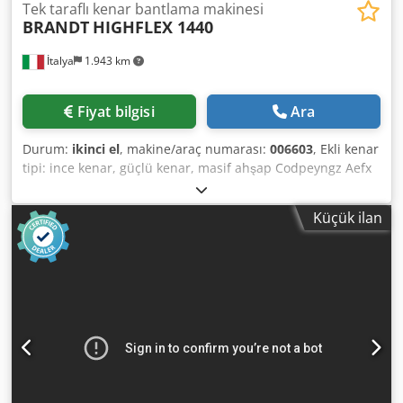
Tek taraflı kenar bantlama makinesi
BRANDT
HIGHFLEX 1440
İtalya
1.943 km
Fiyat bilgisi
Ara
Durum:
ikinci el
, makine/araç numarası:
006603
, Ekli kenar
tipi: ince kenar, güçlü kenar, masif ahşap Codpeyngz Aefx
Aqioha Yapıştırıcı sistemi: EVA Frezelemeye katılma: evet
Çok fonksiyonlu ünite: evet Maksimum ilerleme hızı: 14
Küçük ilan
m/dak Maksimum panel kalınlığı: 60 mm Çalışma birimleri:
8 hayır