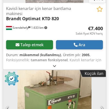
Kavisli kenarlar için kenar bantlama
makinesi
Brandt
Optimat KTD 820
€7.400
Szendehely
1.633 km
Sabit fiyat KDV hariç
Talep etmek
Ara
Durum:
mükemmel (kullanılmış)
, Üretim yılı:
2005
,
Fonksiyonellik:
tamamen fonksiyonel
, Kavisli kenarlar için
uygun. İyi durumda, test edilebilir! Cedpfozc Hxqjx Aqieha
Küçük ilan