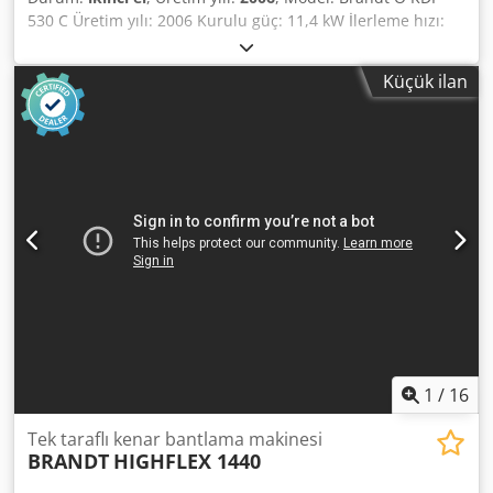
530 C Üretim yılı: 2006 Kurulu güç: 11,4 kW İlerleme hızı:
11 m/dak İş parçası kalınlığı: 8-40 mm Kenar kalınlığı: 0,4-6
mm Ön frezeleme ünitesi: Var Yapıştırma ünitesi: Var, EVA
Küçük ilan
Uç kesme ünitesi: Var İnce kesme ünitesi: Var Köşe
yuvarlama ünitesi: Var Yapıştırıcı uygulama aparatı: Var
Parlatma ünitesi: Var Chsdjzkfu Sjpfx Aqioa
1
/
16
Tek taraflı kenar bantlama makinesi
BRANDT
HIGHFLEX 1440