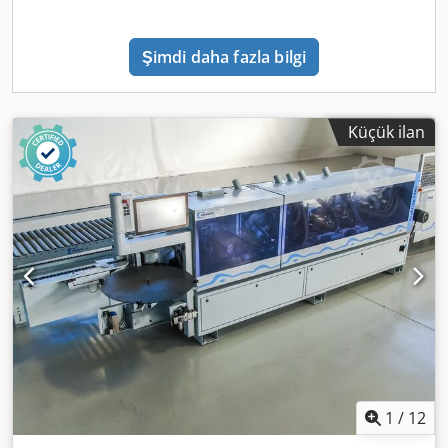
Şimdi daha fazla bilgi
Küçük ilan
1
/
12