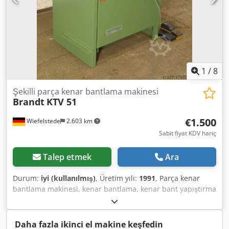
1
/
8
Şekilli parça kenar bantlama makinesi
Brandt
KTV 51
€1.500
Wiefelstede
2.603 km
Sabit fiyat KDV hariç
Talep etmek
Ara
Durum:
iyi (kullanılmış)
, Üretim yılı:
1991
, Parça kenar
bantlama makinesi, kenar bantlama, kenar bant yapıştırma
makinesi -İş parçası kalınlığı: 10–85 mm -Isıtıcı fan: 6 kW ön
kaplamalı kenarlar için -Kesme bıçağı -Kenar tablası
Chodpfx Aqeb A Nineioa -Taşıma ölçüleri: 900/700/Y1080
Daha fazla ikinci el makine keşfedin