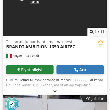
1
/
11
Tek taraflı kenar bantlama makinesi
BRANDT
AMBITION 1650 AIRTEC
İtalya
1.943 km
Fiyat bilgisi
Ara
Durum:
ikinci el
, makine/araç numarası:
008363
, Ekli kenar
tipi: ince kenar, güçlü kenar, masif ahşap Yapıştırıcı
sistemi: EVA Codpsx Swddofx Aqioha Frezelemeye katılma:
evet Çok fonksiyonlu ünite: evet Maksimum ilerleme hızı:
Küçük ilan
18 m/dak Maksimum panel kalınlığı: 60 mm Çalışma
birimleri: 7 hayır