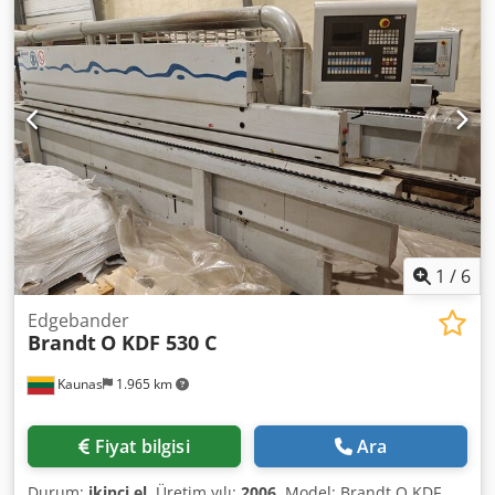
1
/
6
Edgebander
Brandt
O KDF 530 C
Kaunas
1.965 km
Fiyat bilgisi
Ara
Durum:
ikinci el
, Üretim yılı:
2006
, Model: Brandt O KDF