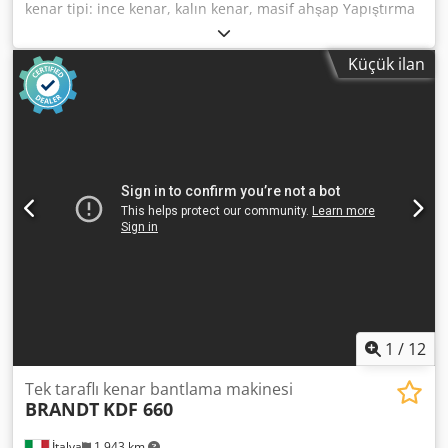
kenar tipi: ince kenar, kalın kenar, masif ahşap Yapıştırma
sistemi: EVA, sıcak hava Ek frezeleme: evet Çok fonksiyonlu
ünite: evet Maks. ilerleme hızı: 18 m/dak Maksimum plaka
Küçük ilan
kalınlığı: 60 mm Çalışma üniteleri: 8 adet Chjdpfx Aqjv Sf I
Eeija
1
/
12
Tek taraflı kenar bantlama makinesi
BRANDT
KDF 660
İtalya
1.943 km