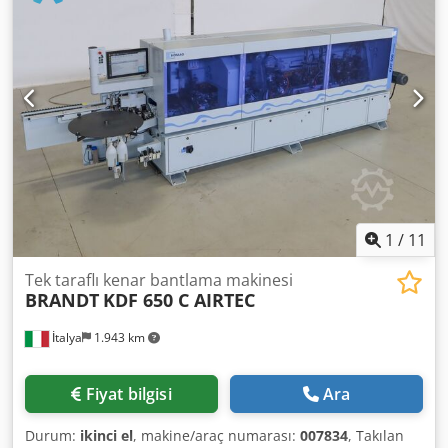
1
/
11
Tek taraflı kenar bantlama makinesi
BRANDT
KDF 650 C AIRTEC
İtalya
1.943 km
Fiyat bilgisi
Ara
Durum:
ikinci el
, makine/araç numarası:
007834
, Takılan