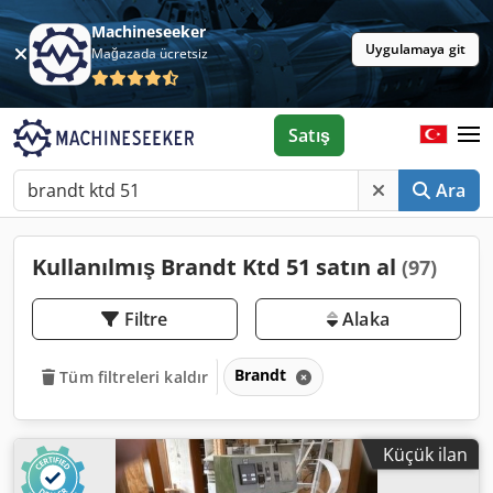
Machineseeker
Uygulamaya git
Mağazada ücretsiz
Satış
Ara
Kullanılmış Brandt Ktd 51 satın al
(97)
Filtre
Alaka
Brandt
Tüm filtreleri kaldır
Küçük ilan