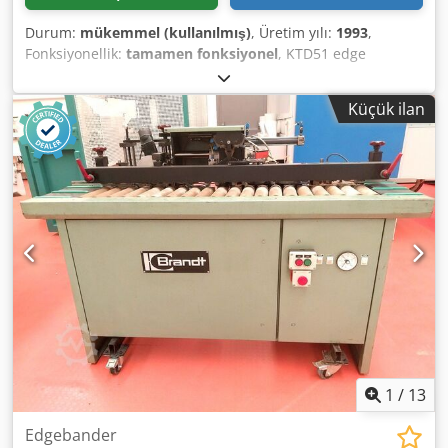
Durum:
mükemmel (kullanılmış)
, Üretim yılı:
1993
,
Fonksiyonellik:
tamamen fonksiyonel
, KTD51 edge
banding machine for shaped profiles and straight edges,
with direct glue application. Minimum workpiece length:
Küçük ilan
160 mm, workpiece thickness: 10–40 mm, edge thickness:
0.5–1 mm, inner radius approx. 25 mm. Year of
manufacture: 1993. Feed speed adjustable: 4–9 m/min.
Power: 2.6 kW, 400 volts. Transport available at extra cost!
Due to the age of the used machine, warranty is excluded
when sold to commercial customers. Chodpfx Aevf H I
Teqiea
1
/
13
Edgebander