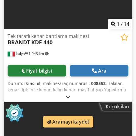
1
/
14
Tek taraflı kenar bantlama makinesi
BRANDT
KDF 440
İtalya
1.943 km
Fiyat bilgisi
Ara
Durum:
ikinci el
, makine/araç numarası:
008552
, Takılan
kenar tipi: ince kenar, kalın kenar, masif ahşap Yapıştırma
sistemi: EVA Birleştirme frezeleme: evet Çok fonksiyonlu
ünite: evet Maks. ilerleme hızı: 14 m/dak Maksimum plaka
Küçük ilan
kalınlığı: 60 mm Çalışma üniteleri: 7 adet Cjdjzg D D Djpfx
Aqijha
Aramayı kaydet