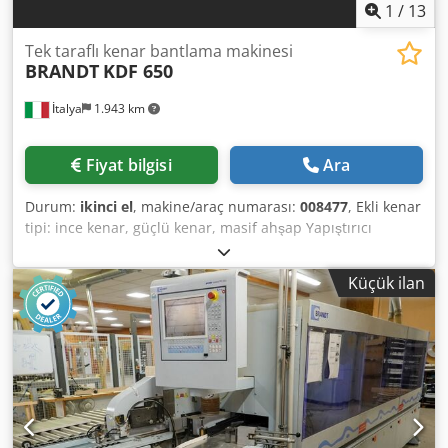
1
/
13
Tek taraflı kenar bantlama makinesi
BRANDT
KDF 650
İtalya
1.943 km
Fiyat bilgisi
Ara
Durum:
ikinci el
, makine/araç numarası:
008477
, Ekli kenar
tipi: ince kenar, güçlü kenar, masif ahşap Yapıştırıcı
sistemi: EVA Frezelemeye katılma: evet Çok fonksiyonlu
ünite: evet Maksimum ilerleme hızı: 18 m/dak Maksimum
Küçük ilan
panel kalınlığı: 60 mm Çalışma birimleri: 7 hayır Chedpfx
Aey Hq Nvjqioa