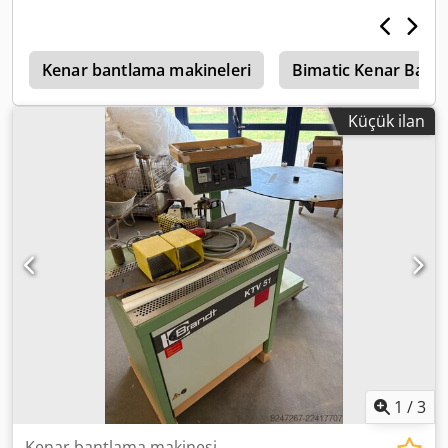
mm -Ağırlık: 135 kg
k
Kenar bantlama makineleri
Bimatic Kenar Bant
Küçük ilan
1
/
3
Kenar bantlama makinesi