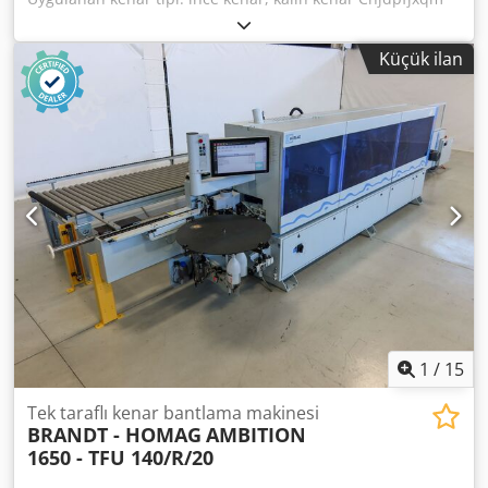
Iyjx Aqioa Yapıştırma sistemi: EVA Birleştirme frezelemesi:
evet Çok fonksiyonlu ünite: evet Maksimum ilerleme hızı:
Küçük ilan
14 m/dak Maksimum plaka kalınlığı: 60 mm Çalışma
üniteleri: 7 ad.
1
/
15
Tek taraflı kenar bantlama makinesi
BRANDT - HOMAG
AMBITION
1650 - TFU 140/R/20