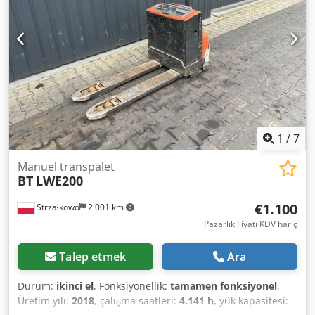
1
/
7
Manuel transpalet
BT
LWE200
€1.100
Strzałkowo
2.001 km
Pazarlık Fiyatı KDV hariç
Talep etmek
Ara
Durum:
ikinci el
, Fonksiyonellik:
tamamen fonksiyonel
,
Üretim yılı:
2018
, çalışma saatleri:
4.141 h
, yük kapasitesi: