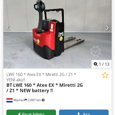
1
/
13
LWE 160 * Atex EX * Miretti 2G / Z1 *
YENİ akü!!
BT
LWE 160 * Atex EX * Miretti 2G
/ Z1 * NEW battery !!
Wijchen
2.687 km
Fiyat bilgisi
Ara