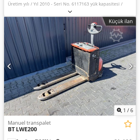
Üretim yılı / Yıl 2010 - Seri No. 6117163 yük kapasitesi /
forklift kaldırma kapasitesi maks. 2000kg Çalışma saatleri /
Çalışma Saatleri 2337 Kaldırma yüksekliği / Kaldırma
Küçük ilan
yüksekliği maks. 205mm Şarj Cihazı ile / Şarj Cihazı ile
Çatal Uzunluğu 1150mm Dcsdsxp H E Njpfx Ai Rek
WhatsApp ile Çevrimiçi Video İncelemesi - MS Zoom -
Telegram Stokta Emskirchen/Nürnberg - Hemen teslim -
Test edilebilir
1
/
6
Manuel transpalet
BT
LWE200