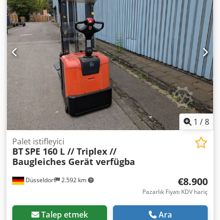
hazır ve tam fonksiyonel Teknik durum: iyi Ön lastik tipi:
Poliüretan Arka lastik tipi: Poliüretan Akü Volt: 48V Akü Ah:
775Ah Akü üretim yılı: 2012 Açıklama: Yan kaydırıcı,
Dcedpfx Aijxc Rzus Rjk kıskaçsız - çatal dahil 3. valf, 4. valf,
tam serbest kaldırma, CE sertifikası, LED,
1
/
8
Palet istifleyici
BT
SPE 160 L // Triplex //
Baugleiches Gerät verfügba
€8.900
Düsseldorf
2.592 km
Pazarlık Fiyatı KDV hariç
Talep etmek
Ara