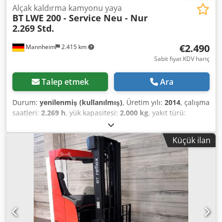
Alçak kaldırma kamyonu yaya
BT
LWE 200 - Service Neu - Nur
2.269 Std.
€2.490
Mannheim
2.415 km
Sabit fiyat KDV hariç
Talep etmek
Ara
Durum:
yenilenmiş (kullanılmış)
, Üretim yılı:
2014
, çalışma
saatleri:
2.269 h
, yük kapasitesi:
2.000 kg
, yakıt türü:
elektrikli
, direk tipi:
simpleks
, inşaat yüksekliği:
1.300 mm
,
Üretici: BT Tip: BT LWE 200 - alçak kaldırma transpalet
Küçük ilan
Tahrik tipi: elektrikli Taşıma kapasitesi: 2.000 kg Üretim yılı:
2014 Dcsdpjy Rnhdsfx Ai Rjk Çalışma saati: 2.269 Seri
numarası: 6071472 Direk/çatal verileri Direk tipi: - Kaldırma
yüksekliği: 54 mm