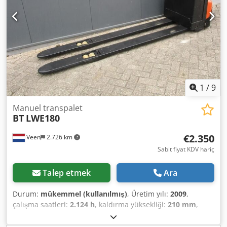
YouTube'daki videoyu izleyin.
1
/
9
Manuel transpalet
BT
LWE180
€2.350
Veen
2.726 km
Sabit fiyat KDV hariç
Talep etmek
Ara
Durum:
mükemmel (kullanılmış)
, Üretim yılı:
2009
,
çalışma saatleri:
2.124 h
, kaldırma yüksekliği:
210 mm
,
serbest kaldırma:
210 mm
, yakıt türü:
elektrikli
, çatalların
uzunluğu:
2.350 mm
, fork genişliği:
550 mm
, toplam