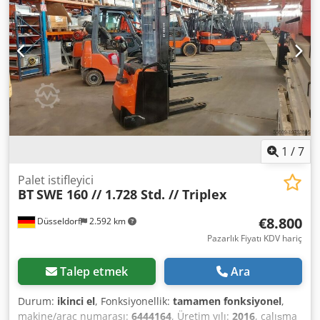
Rjk Teknik durum: iyi Akü Volt: 24V Batarya yapım yılı: 2017
Açıklama: BT SPE 160 No: M0495 Yapım yılı: 2017 Çalışma
saati: 5.844 Cihaz görsel ve teknik olarak iyi durumdadır.
Hatalara ve önceki satışa tabidir. Kamyonunuzu
bulamadıysanız, lütfen bizimle iletişime geçin. Tesisimizde
çok çeşitli başka kamyonlarımız da bulunmaktadır.
1
/
7
Palet istifleyici
BT
SWE 160 // 1.728 Std. // Triplex
€8.800
Düsseldorf
2.592 km
Pazarlık Fiyatı KDV hariç
Talep etmek
Ara
Durum:
ikinci el
, Fonksiyonellik:
tamamen fonksiyonel
,
makine/araç numarası:
6444164
, Üretim yılı:
2016
, çalışma