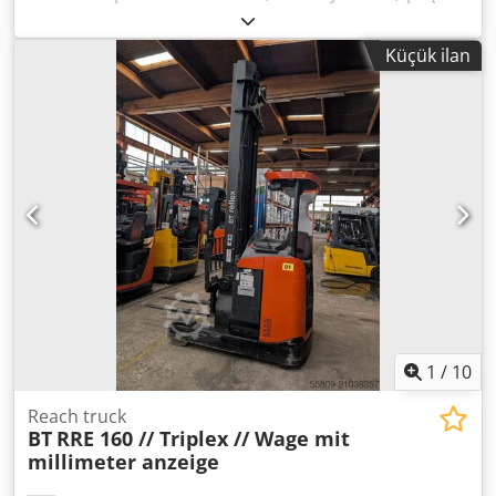
saatleri:
1.728 h
, yük kapasitesi:
1.600 kg
, kaldırma
yüksekliği:
5.400 mm
, yakıt türü:
elektrikli
, direk tipi:
Küçük ilan
triplex
, inşaat yüksekliği:
2.360 mm
, çatalların uzunluğu:
1.200 mm
, çekiş tipi:
Elektro
, Yüksek kaldırma transpaleti
Şasi numarası: 6444164 Direk tipi: Triplex Teknik Durumu:
normal Dcedpfxsw I H Ngs Ai Rjk Akü Voltajı: 24V Açıklama:
BT SWE 160 No.: M0516 Üretim yılı: 2016 Çalışma saati:
1728 Cihaz görsel olarak ve teknik açıdan iyi durumda.
Hatalar ve ara satışlar saklı tutulur. Aradığınız istif aracı
burada yoksa, lütfen bizimle iletişime geçin. Sahada çok
sayıda farklı modelimiz mevcuttur.
1
/
10
Reach truck
BT
RRE 160 // Triplex // Wage mit
millimeter anzeige