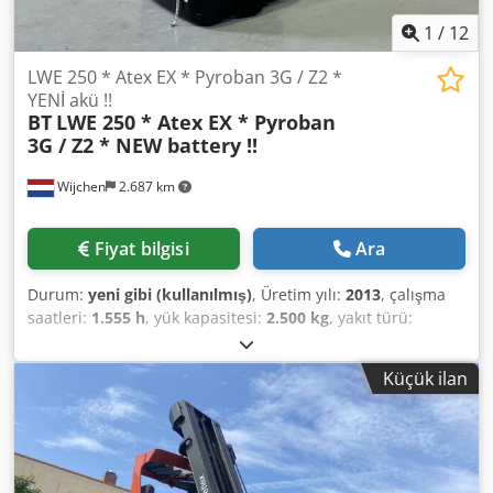
1
/
12
LWE 250 * Atex EX * Pyroban 3G / Z2 *
YENİ akü !!
BT
LWE 250 * Atex EX * Pyroban
3G / Z2 * NEW battery !!
Wijchen
2.687 km
Fiyat bilgisi
Ara
Durum:
yeni gibi (kullanılmış)
, Üretim yılı:
2013
, çalışma
saatleri:
1.555 h
, yük kapasitesi:
2.500 kg
, yakıt türü:
elektrikli
, Üretici + model: BT LWE 250 * EX * Pyroban - 3G
/ Zone 2 Kimlik: 24031.0028 Kategori: Kullanılmış Çatallar:
Küçük ilan
800 x 540 mm Kapasite: 2500 kg Yıl: 2013 Çalışma saati:
1555 saat Akü kapasitesi: Komple YENİ * 24v / 260ah (4PzB)
* Üretim yılı 2024 Dcsdozq T Tpjpfx Ai Rjk Seçenekler: * EX
* Atex - Pyroban !!! Sistem = S6000 E Gaz grubu = IIB Tip =
3G (ZONE 2'de kullanıma izinli) Sıcaklık sınıfı = T3