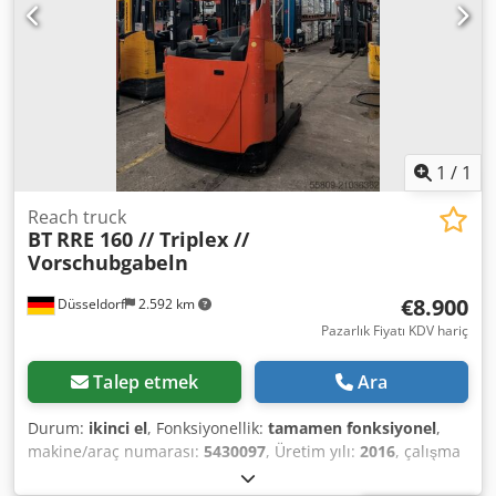
Cihaz görsel ve teknik olarak iyi durumdadır. Hatalara ve
önceki satışa tabidir. Kamyonunuzu bulamadıysanız, lütfen
bizimle iletişime geçin. Tesisimizde çok çeşitli başka
kamyonlarımız var. Servo, platform (katlanabilir)
1
/
1
Reach truck
BT
RRE 160 // Triplex //
Vorschubgabeln
€8.900
Düsseldorf
2.592 km
Pazarlık Fiyatı KDV hariç
Talep etmek
Ara
Durum:
ikinci el
, Fonksiyonellik:
tamamen fonksiyonel
,
makine/araç numarası:
5430097
, Üretim yılı:
2016
, çalışma
saatleri:
10.402 h
, yük kapasitesi:
1.600 kg
, kaldırma