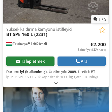
1
/
9
Yüksek kaldırma kamyonu istifleyici
BT
SPE 160 L (2231)
€2.200
Tatabánya
1.660 km
Sabit fiyat KDV hariç
Talep etmek
Ara
Durum:
iyi (kullanılmış)
, Üretim yılı:
2009
, Üretici: BT
İpucu: SPE 160 L Yük kapasitesi: 1600 kg Çatal uzunluğu:
1600 mm Dcsdpfxslz Nyqe Ai Rok Üretim yılı: 2009 Şarj
cihazı olmadan Akü değiştirilmeli/onarılmalıdır!!!