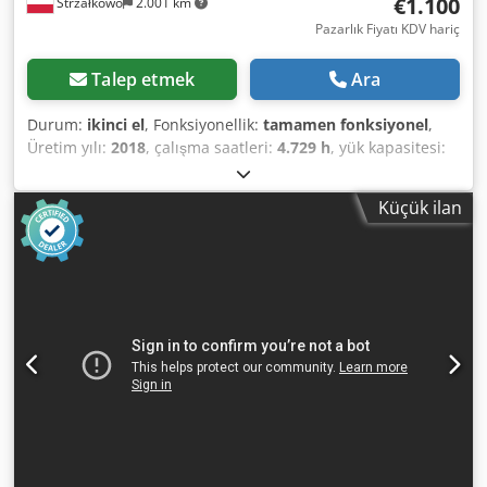
€1.100
Strzałkowo
2.001 km
Pazarlık Fiyatı KDV hariç
Talep etmek
Ara
Durum:
ikinci el
, Fonksiyonellik:
tamamen fonksiyonel
,
Üretim yılı:
2018
, çalışma saatleri:
4.729 h
, yük kapasitesi:
2.000 kg
, yakıt türü:
elektrikli
, çekiş tipi:
Elektro
, Alçak
kaldırma kamyonu Durum: Kullanıma hazır ve tamamen
Küçük ilan
işlevsel Teknik durum: iyi Dcodpfxezmbu Te Ai Rjk Akü Volt:
24V