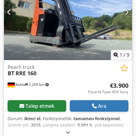
1
/
9
Reach truck
BT
RRE 160
€3.900
Kahla
2.269 km
Pazarlık Fiyatı KDV hariç
Talep etmek
Ara
Durum:
ikinci el
, Fonksiyonellik:
tamamen fonksiyonel
,
Üretim yılı:
2015
, çalışma saatleri:
9.991 h
, yük kapasitesi:
1.600 kg
, kaldırma yüksekliği:
7.500 mm
, serbest kaldırma: