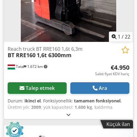
1
/
22
Reach truck BT RRE160 1,6t 6,3m
BT RRE160
1,6t 6300mm
€4.950
Tata
1.672 km
Sabit fiyat KDV hariç
Talep etmek
Ara
Durum:
ikinci el
, Fonksiyonellik:
tamamen fonksiyonel
,
Üretim yılı:
2009
, yük kapasitesi:
1.600 kg
, kaldırma
yüksekliği:
6.300 mm
, serbest kaldırma:
3.300 mm
, yük
merkezi:
600 mm
, yakıt türü:
elektrikli
, direk tipi:
triplex
,
Küçük ilan
Donanım:
aydınlatma, tam servis geçmişi, yan kaydırma
,
BT RRE160 elektrikli reach truck, mükemmel durumda