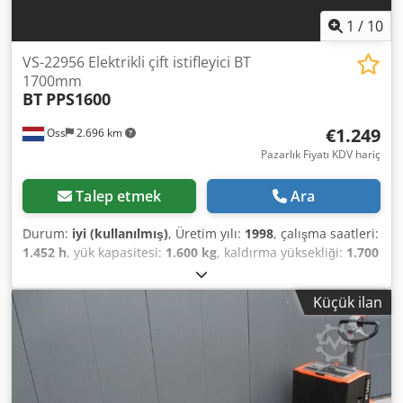
1
/
10
VS-22956 Elektrikli çift istifleyici BT
1700mm
BT
PPS1600
€1.249
Oss
2.696 km
Pazarlık Fiyatı KDV hariç
Talep etmek
Ara
Durum:
iyi (kullanılmış)
, Üretim yılı:
1998
, çalışma saatleri:
1.452 h
, yük kapasitesi:
1.600 kg
, kaldırma yüksekliği:
1.700
mm
, yakıt türü:
elektrikli
, direk tipi:
dupleks
, boş ağırlık:
850 kg
, kilometre:
1.452 km
, Elektrikli çift forklift Marka: BT
Küçük ilan
İmalat Yılı: 1998 Kapasite: 1.600 kg Kaldırma Yüksekliği:
1.700 mm Çift palet modeli. Dcodpfxozpflhe Ai Rsk
Özellikler: * İLK KALDIRMA sistemi ile donatılmıştır, bu da
özellikle düz olmayan zeminlerde kullanım için idealdir. *
Batarya ile birlikte gelir. * Şarj cihazı bulunmaktadır.