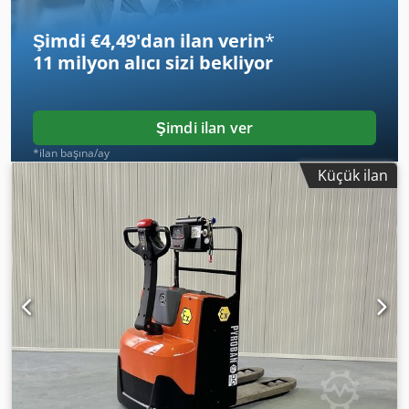
Şimdi €4,49'dan ilan verin
*
11 milyon alıcı
sizi bekliyor
Şimdi ilan ver
*ilan başına/ay
Küçük ilan