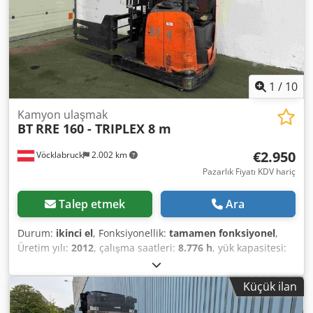
1
/
10
Kamyon ulaşmak
BT
RRE 160 - TRIPLEX 8 m
€2.950
Vöcklabruck
2.002 km
Pazarlık Fiyatı KDV hariç
Talep etmek
Ara
Durum:
ikinci el
, Fonksiyonellik:
tamamen fonksiyonel
,
Üretim yılı:
2012
, çalışma saatleri:
8.776 h
, yük kapasitesi:
1.600 kg
, kaldırma yüksekliği:
8.000 mm
, serbest kaldırma:
2.750 mm
, yakıt türü:
elektrikli
, direk tipi:
triplex
, inşaat
Küçük ilan
yüksekliği:
3.390 mm
, çekiş tipi:
Elektro
, Reach forklift Yük
ağırlık merkezi: 600 Direk tipi: Triplex Durum: Kullanıma