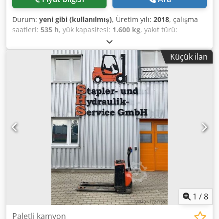
Durum:
yeni gibi (kullanılmış)
, Üretim yılı:
2018
, çalışma
saatleri:
535 h
, yük kapasitesi:
1.600 kg
, yakıt türü:
elektrikli
, Üretici + model: BT LWE 160 * EX * Miretti 2G /
Zone 1 * ID: 26061.2030 Kategori: Kullanılmış Çatallar: 1150
Küçük ilan
x 570 mm Kapasite: 1600 kg Yıl: 2018 Çalışma saati: 535
saat Akü: Komple YENİ * 24v / 225Ah * Üretim tarihi
04/2026 Dcedezq Um Repfx Ai Rjk Opsiyonlar: * EX *
MIRETTI E9098 Sistem / Sertifika = AR 17 ATEX 016 Gaz
grubu = IIB Tip = Kategori 2G (ZONE 1 ve 2'de kullanılabilir)
Sıcaklık sınıfı = T4 İsteğe bağlı olarak RAVAS tartım sistemi
ile donatılabilir!!!
1
/
8
Paletli kamyon