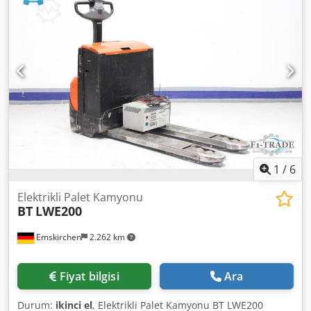
satılık Üretici: BT Tip: RRE160 Üretim yılı: 2009 Yük
kapasitesi: 1.600 kg Dsdpou Rqtnofx Ai Reck Ağırlık merkezi
mesafesi: 600 mm Kaldırma yüksekliği: 6.300 mm Serbest
kaldırma: 2,091 mm Tahrik yüksekliği: 2,742 mm Kaldırma
kolonu tipi: Tripleks / serbest kaldırma Adaptör: Sidelifter
Çatal uzunluğu: 1.200 mm Lastik tipi: Dolu lastikler Akü
voltajı (V): 48 V Akü kapasitesi: 620 Ah Şarj cihazı voltajı: 48
V Aksesuarlar: Şarj cihazı
1
/
6
Elektrikli Palet Kamyonu
BT
LWE200
Emskirchen
2.262 km
Fiyat bilgisi
Ara
Durum:
ikinci el
, Elektrikli Palet Kamyonu BT LWE200