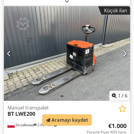
2.000 kg
, yakıt türü:
elektrikli
, çekiş tipi:
Elektro
, Alçak
kaldırma kamyonu Dcedpfx Aiozf Tl Ue Rsk Durum:
Küçük ilan
Kullanıma hazır ve tamamen işlevsel Teknik durum: iyi Akü
Volt: 24V
1
/
6
Manuel transpalet
BT
LWE200
Aramayı kaydet
€1.000
Strzałkowo
2.001 km
Pazarlık Fiyatı KDV hariç