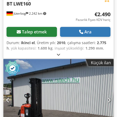
BT
LWE160
€2.490
Jüterbog
2.242 km
Pazarlık Fiyatı KDV hariç
Talep etmek
Ara
Durum:
ikinci el
, Üretim yılı:
2010
, çalışma saatleri:
2.775
h
, yük kapasitesi:
1.600 kg
, inşaat yüksekliği:
1.290 mm
,
çatalların uzunluğu:
1.150 mm
, çekiş tipi:
Elektro
, inşaat
genişliği:
730 mm
, Alçak kaldırma kamyonu Yük ağırlık
Küçük ilan
merkezi: 600 Çatal genişliği: 155 mm Çatal kalınlığı: 45 mm
Durum: Kullanıma hazır ve tamamen işlevsel Teknik
durum: iyi Ön lastikler Tip: Poliüretan Ön lastiklerin
durumu: %60 - 80 Arka lastikler Tip: Poliüretan Arka
lastiklerin durumu: %60 - 80 Akü Volt: 24V Akü Ah: 225Ah
Dodpfx Aisuqrf Re Rsck Pil üreticisi: Eternity Pil tipi: PzS
Batarya yapım yılı: 2021 Akü durumu: %80 - %100
Açıklama: harici şarj cihazı, kod kilidi