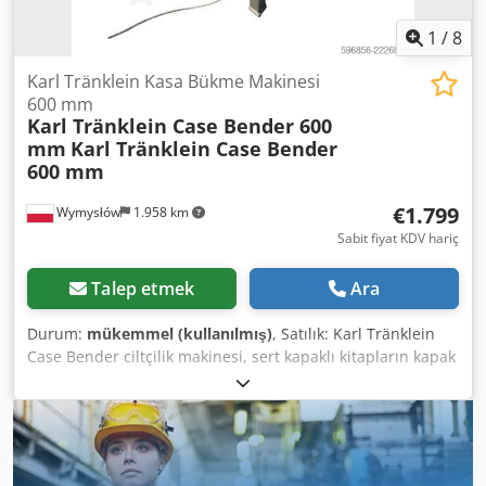
1
/
8
Karl Tränklein Kasa Bükme Makinesi
600 mm
Karl Tränklein Case Bender 600
mm
Karl Tränklein Case Bender
600 mm
€1.799
Wymysłów
1.958 km
Sabit fiyat KDV hariç
Talep etmek
Ara
Durum:
mükemmel (kullanılmış)
, Satılık: Karl Tränklein
Case Bender ciltçilik makinesi, sert kapaklı kitapların kapak
sırtlarının şekillendirilmesi ve bükülmesi için
tasarlanmıştır. Cihaz, kapaklara uygun bir yarıçap vererek
kitap bloğuna mükemmel uyum sağlar. Makine, farklı
kalınlıktaki kapaklara uyum sağlayabilen ayarlanabilir
makaralarla donatılmıştır. Sağlam, dökme demir