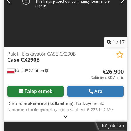
1
/
17
Paletli Ekskavatör CASE CX290B
Case
CX290B
€26.900
Karsin
2.116 km
Sabit fiyat KDV hariç
Talep etmek
Ara
Durum:
mükemmel (kullanılmış)
, Fonksiyonellik:
tamamen fonksiyonel
, çalışma saatleri:
6.223 h
, CASE
CX290B Crawler Excavator Kawasaki Hydraulics Isuzu
Engine Cedpfjygy Awsx Agueha Technical Specifications: -
Küçük ilan
Engine: Isuzu AH-6HK1X (6-cylinder, turbocharged,