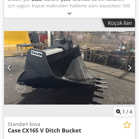
için uygun: İnşaat makineleri Yükleme alanı kapasitesi: 500
l Chodpfx Agspq Tbuouja Garanti: 6 ay
Küçük ilan
1
/
4
Standart kova
Case
CX165 V Ditch Bucket