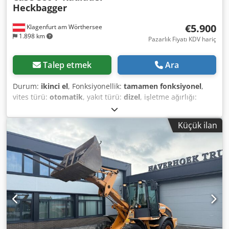
Heckbagger
€5.900
Klagenfurt am Wörthersee
1.898 km
Pazarlık Fiyatı KDV hariç
Talep etmek
Ara
Durum:
ikinci el
, Fonksiyonellik:
tamamen fonksiyonel
,
vites türü:
otomatik
, yakıt türü:
dizel
, işletme ağırlığı:
7.500 kg
, dingil konfigürasyonu:
4x2
, ilk tescil:
10/1977
,
Üretim yılı:
1977
, Donanım:
hidrolik
, Technically in good
Küçük ilan
condition Chedet S Idropfx Aguea