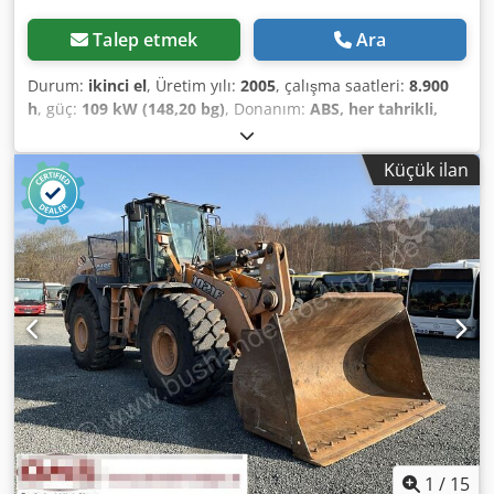
Talep etmek
Ara
Durum:
ikinci el
, Üretim yılı:
2005
, çalışma saatleri:
8.900
h
, güç:
109 kW (148,20 bg)
, Donanım:
ABS, her tahrikli,
kabin, klima
, Ölü ağırlık: 5.868 kg Uzunluk: 4.692 mm
Genişlik: 2.507 mm Chodpfswlmt Ijx Agusa Yükseklik: 2.997
Küçük ilan
mm Dingil mesafesi: 2.723 mm Anma gücü: 105,9 kW, 144
hp Anma hızı: 2.200 rpm Silindir sayısı: 6 Deplasman: 7.480
cm³ Tork artışı: 51.3 Dört tekerlekten çekiş
1
/
15