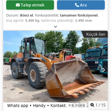
Talep etmek
Ara
Durum:
ikinci el
, Fonksiyonellik:
tamamen fonksiyonel
,
boş ağırlık:
5.400 kg
, kaldırma yüksekliği:
2.490 mm
,
Üretim yılı:
2014
, çalışma saatleri:
2.081 h
, toplam uzunluk:
5.550 mm
, inşaat yüksekliği:
2.500 mm
, çekiş tipi:
Diesel
Küçük ilan
Motor
, inşaat genişliği:
1.950 mm
, Diğer Hız Sınıfı: 25
Chsdpfx Agowlxgajusa Teknik Durum: normal Akü Durumu:
normal
1
/
15