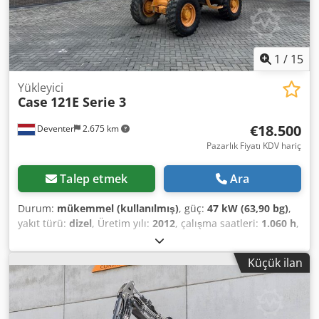
1
/
15
Yükleyici
Case
121E Serie 3
€18.500
Deventer
2.675 km
Pazarlık Fiyatı KDV hariç
Talep etmek
Ara
Durum:
mükemmel (kullanılmış)
, güç:
47 kW (63,90 bg)
,
yakıt türü:
dizel
, Üretim yılı:
2012
, çalışma saatleri:
1.060 h
,
= Ek Seçenekler ve Aksesuarlar = - 2 Pedallı Kontrol - Kapalı
Kabin = Notlar = CASE 121E Serisi 3 – Üretim Yılı 2012 –
Küçük ilan
1.060 Çalışma Saati CASE 121E Serisi 3 paletli yükleyici,
üretim yılı 2012. Makine iyi durumdadır ve sadece 1.060
çalışma saatine sahiptir. Makine hem teknik hem de görsel
olarak iyi durumdadır. Çok çeşitli kullanım alanları için