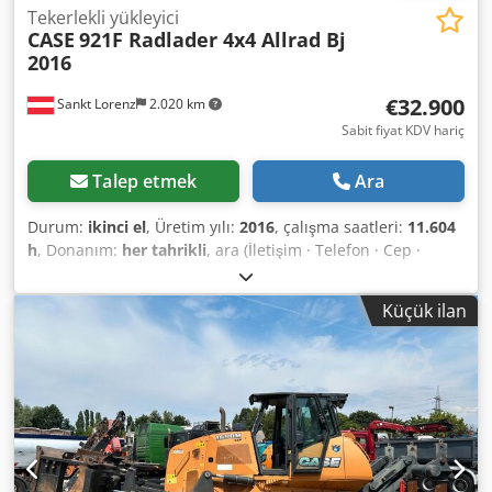
Tekerlekli yükleyici
CASE
921F Radlader 4x4 Allrad Bj
2016
€32.900
Sankt Lorenz
2.020 km
Sabit fiyat KDV hariç
Talep etmek
Ara
Durum:
ikinci el
, Üretim yılı:
2016
, çalışma saatleri:
11.604
h
, Donanım:
her tahrikli
, ara (İletişim · Telefon · Cep ·
WhatsApp) * Case 921F yükleyici 4x4 dört çeker * Isıtma /
Klima * Model yılı: 2016 * Şasi No: FNH921F1NGHE12139 *
Küçük ilan
Kw: 190 * Boş ağırlık: 19.680 kg * Toplam ağırlık: 21.600 kg
* Saat: 11.604 * 3 adet mevcut * Fiyat bilgi üzerine
Chodpjkq Amfefx Aguoa * Tüm bilgiler taahhütsüzdür