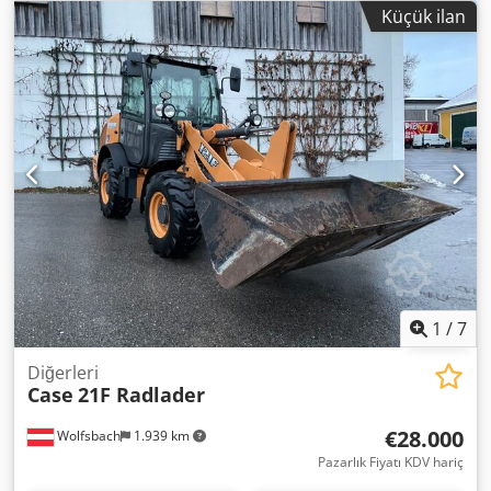
Rm H Eopfx Agujha * Motor gücü 77 kW * Yol tipi palet
Küçük ilan
(roadliner) * Hidrolik hızlı bağlantı aparatı * Klima sistemi
1
/
7
Diğerleri
Case
21F Radlader
€28.000
Wolfsbach
1.939 km
Pazarlık Fiyatı KDV hariç