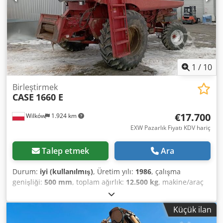
ve üretime hazır. Teknik özellikler: Maksimum format: 420
x 520 x 100 mm Ağırlık: 220 kg Güç: 230 V + basınçlı hava.
Fiyat, iki makineden oluşan set içindir.
1
/
10
Birleştirmek
CASE
1660 E
€17.700
Wilków
1.924 km
EXW Pazarlık Fiyatı KDV hariç
Talep etmek
Ara
Durum:
iyi (kullanılmış)
, Üretim yılı:
1986
, çalışma
genişliği:
500 mm
, toplam ağırlık:
12.500 kg
, makine/araç
numarası:
017128
, CASE IH 1660 eksenel akış Marka: Case
IH Modeli: 1660 Yıl: 1987 Çalışma saatleri: 3.300 saat
Küçük ilan
Csdpfxsvr Dxps Agueha Bölüm genişliği: 5,00 m Çeşitli