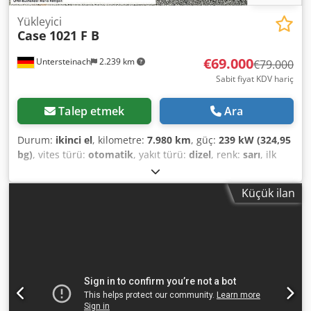
Yükleyici
Case
1021 F B
€69.000
Untersteinach
2.239 km
€79.000
Sabit fiyat KDV hariç
Talep etmek
Ara
Durum:
ikinci el
, kilometre:
7.980 km
, güç:
239 kW (324,95
bg)
, vites türü:
otomatik
, yakıt türü:
dizel
, renk:
sarı
, ilk
tescil:
01/2013
, Üretim yılı:
2013
, Donanım:
klima
, =
Additional Options and Equipment = - Air conditioning -
Küçük ilan
Radio - Power steering - Sun visor = Remarks = +++Weight:
24,000 kg +++ Max speed: km/h+++ +++4x4+++ +++Tyres
26.5xR25 90%+++ +++Work lights+++ +++Vibration
damper+++ +++Front axle differential lock+++ +++Bucket
3.6 m³+++ +++Onboard weighing system+++ - General: - -
Engine: Case - Transmission: Automatic - Total seats: 1 - -
Safety: - Chsdpfx Agsy Hu U Aeuoa - Rear-view camera - -
Cabin: - - Air conditioning - Jet ventilation - - Exterior: - -