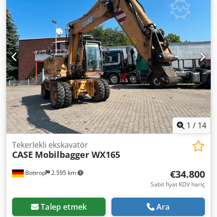
ekipman türleri: saman kıyıcı, saman serpme makinesi
1
/
14
Tekerlekli ekskavatör
CASE
Mobilbagger WX165
€34.800
Bottrop
2.595 km
Sabit fiyat KDV hariç
Talep etmek
Ara