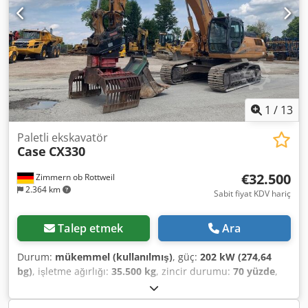
ömür - 3 kova dahil: 1300 mm, 450 mm ve 2000 mm
hendek temizleme kovası - Opsiyonel olarak 2021 TOPCON
3D-SİSTEM ile
1
/
13
Paletli ekskavatör
Case
CX330
€32.500
Zimmern ob Rottweil
2.364 km
Sabit fiyat KDV hariç
Talep etmek
Ara
Durum:
mükemmel (kullanılmış)
, güç:
202 kW (274,64
bg)
, işletme ağırlığı:
35.500 kg
, zincir durumu:
70 yüzde
,
Üretim yılı:
2006
, çalışma saatleri:
9.139 h
, Donanım:
klima
, CASE CX330 İmal Yılı: 2006 Chsdjzp Rm Ropfx Aguja