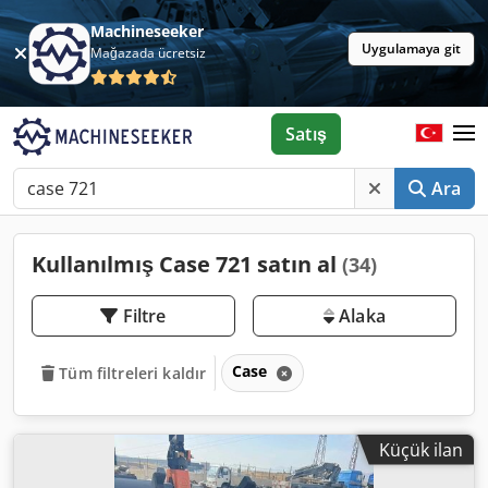
Machineseeker
Uygulamaya git
Mağazada ücretsiz
Satış
Ara
Kullanılmış Case 721 satın al
(34)
Filtre
Alaka
Case
Tüm filtreleri kaldır
Küçük ilan