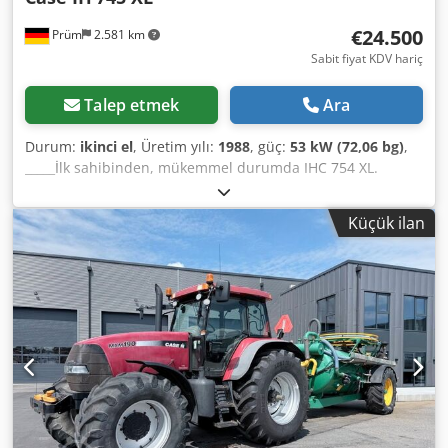
terms and conditions (see: ... / GTC).
€24.500
Prüm
2.581 km
Sabit fiyat KDV hariç
Talep etmek
Ara
Durum:
ikinci el
, Üretim yılı:
1988
, güç:
53 kW (72,06 bg)
,
_____İlk sahibinden, mükemmel durumda IHC 754 XL.
Çalışma saati: yaklaşık 8.600 Yapım yılı: 1988 Ön güç
kaldırma mekanizması Ön PTO (güç aktarma organı) 30
Küçük ilan
km/saat hızında vites kutusu Fiyat: 24.500,00 Euro (KDV
hariç) Csdszdmutspfx Agusha Depolama yeri: belirtilmemiş