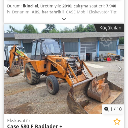
Durum:
ikinci el
, Üretim yılı:
2010
, çalışma saatleri:
7.940
h
, Donanım:
ABS, her tahrikli
, CASE Mobil Ekskavatör Tip:
WX165 (Hidrolik Ekskavatör) Tip onay numarası: N211
Motor üreticisi: Case Motor gücü: 105 kW Codjzripcjpfx
Küçük ilan
Agueha Çalışma saati: 7940 saat İzin verilen toplam ağırlık:
18000 kg Taşıma uzunluğu: 8,19 m Taşıma genişliği: 1,91 m
Taşıma yüksekliği: 2,89 m Renk: Sarı - Joystick kontrolü -
Düzleştirici bıçak - Kamera Finansman/kiralama
konusunda da iş ortaklarımızla birlikte size destek
olmaktan memnuniyet duyarız. Tüm bilgiler bağlayıcı
değildir. Hatalar ve aracı elden geçirme hakları saklıdır.
1
/
10
Ekskavatör
Case 580 F Radlader +