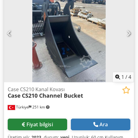
1
/
4
Case CS210 Kanal Kovası
Case
CS210 Channel Bucket
Türkiye
251 km
Fiyat bilgisi
Ara
Üretim yılı:
2023
, durum:
yeni
, Uzunluk: 60 cm Kullanım