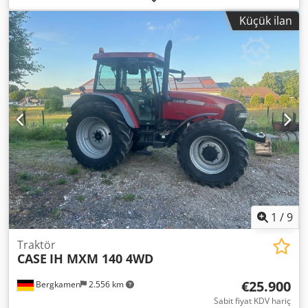
Agusha
Küçük ilan
1
/
9
Traktör
CASE
IH MXM 140 4WD
€25.900
Bergkamen
2.556 km
Sabit fiyat KDV hariç