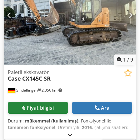
? Tank üreticisi: Samson Tank kapasitesi: 8000 L Yüksek
basınçlı pompa: 2 x HPP Yüksek basınç kapasitesi: 122 l/dk
- 130 bar Vakum pompası: Samson Uzaktan kumanda: ?
1
/
9
Paletli ekskavatör
Case
CX145C SR
Sindelfingen
2.356 km
Fiyat bilgisi
Ara
Durum:
mükemmel (kullanılmış)
, Fonksiyonellik:
tamamen fonksiyonel
, Üretim yılı:
2016
, çalışma saatleri:
11.500 h
, * 11.500 saat * Çalışma ağırlığı 15.700 kg Codoy