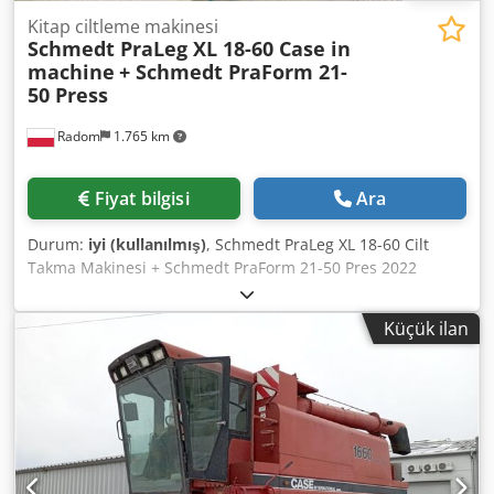
Kitap ciltleme makinesi
Schmedt PraLeg XL 18-60 Case in
machine
+ Schmedt PraForm 21-
50 Press
Radom
1.765 km
Fiyat bilgisi
Ara
Durum:
iyi (kullanılmış)
, Schmedt PraLeg XL 18-60 Cilt
Takma Makinesi + Schmedt PraForm 21-50 Pres 2022
üretimi. Chodpfszdazbex Aguoa Schmedt PraLeg XL 18-60
Kitap Blok Takma Makinesi Makine iyi durumda, kullanıma
Küçük ilan
hazır. Makine, kitap bloğunu hazırlanmış sert kapağa
takar. İki yapıştırıcı ünitesi, düzgün yapışkan kalınlığı ayarı.
Format: Blok yüksekliği: 80 – 450 mm Blok genişliği: 110 –
450 mm Blok kalınlığı: 2 – 80 mm Üretim hızı: yaklaşık 200 –
300 adet/saat Güç: 230V Ağırlık: 300 kg Almanya üretimi.
Schmedt PraForm 21-50 Kitap Presi Oyuk açma üniteli kitap
presi. Schmedt, Almanya üretimi. Makine çok iyi durumda