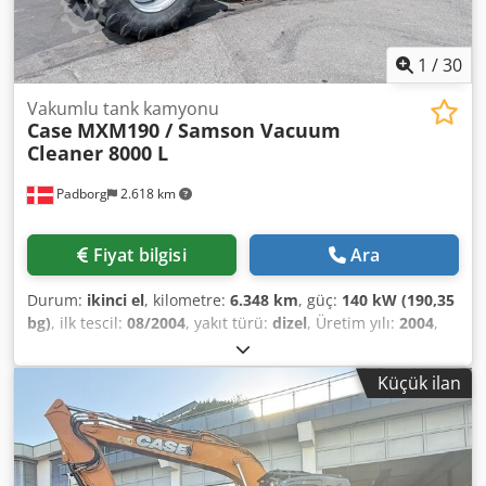
1
/
30
Vakumlu tank kamyonu
Case
MXM190 / Samson Vacuum
Cleaner 8000 L
Padborg
2.618 km
Fiyat bilgisi
Ara
Durum:
ikinci el
, kilometre:
6.348 km
, güç:
140 kW (190,35
bg)
, ilk tescil:
08/2004
, yakıt türü:
dizel
, Üretim yılı:
2004
,
Üretici: Case Model: MXM190 / Samson Vakum Tanker 8000
L Chodeynq Dbspfx Aguea Yıl: 2004 Durum: İyi Seri No:
Küçük ilan
ACM231045 Ref. no: 8084 Kayıt tarihi: BG: 190 Çalışma
saati: 6348 Şanzıman: Tam powershift 19+6 Dizel depo: 1
Depo litre: 400 L Radyo: ? Havalı koltuk: ? Disk fren: Yağlı
frenler Lastik Ölçüsü: 600/65R25 + 650/75R38 - 520/70R34
Diş derinliği: %60 %90 - %40 Alet kutusu: ? Hidrolik sistem: