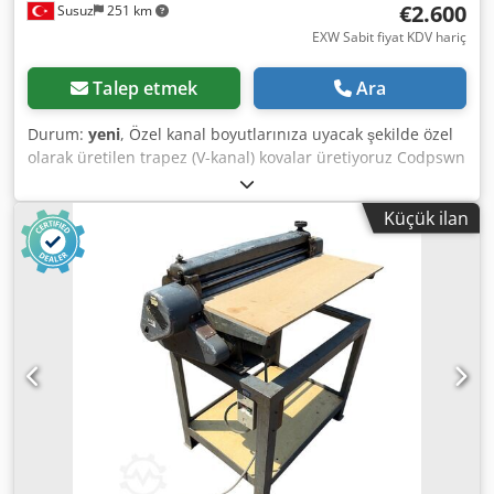
€2.600
Susuz
251 km
EXW Sabit fiyat KDV hariç
Talep etmek
Ara
Durum:
yeni
, Özel kanal boyutlarınıza uyacak şekilde özel
olarak üretilen trapez (V-kanal) kovalar üretiyoruz Codpswn
E A Hjfx Agujha
Küçük ilan