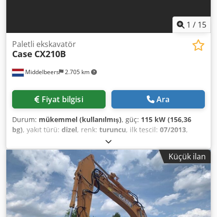
1
/
15
Paletli ekskavatör
Case
CX210B
Middelbeers
2.705 km
Fiyat bilgisi
Ara
Durum:
mükemmel (kullanılmış)
, güç:
115 kW (156,36
bg)
, yakıt türü:
dizel
, renk:
turuncu
, ilk tescil:
07/2013
,
Üretim yılı:
2012
, çalışma saatleri:
15.109 h
, Genel Bilgiler
Model yılı: 2012 Seri numarası: DCH210R5NCEAH2500
Küçük ilan
Teknik Bilgiler Silindir sayısı: 4 Boş ağırlık: 22.600 kg Cjdjy
En Ndepfx Aguoha Fonksiyonel Çalışma genişliği: 300 cm
CE Sertifikası: evet Durum Teknik durumu: çok iyi Görsel
durumu: çok iyi Finansal Bilgiler Fiyat: Talep üzerine
Garanti Garanti: İlk elden, eksiksiz servis geçmişi, hemen
kullanıma hazır! - Paletli yürüyüş aksamında %80 oranında