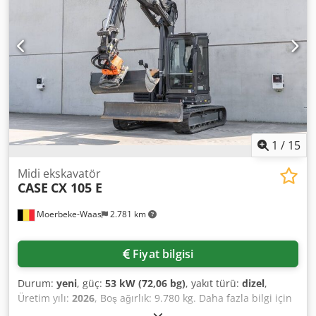
uygundur ve hemen kullanıma hazırdır. Özellikler: *
Üretim Yılı: 2012 * Sadece 1.060 çalışma saati * İyi teknik
ve görsel durum * Hemen kullanıma hazır Daha fazla bilgi
için veya bir inceleme randevusu ayarlamak için lütfen
bizimle iletişime geçin. = Ek Bilgiler = Üretim Yılı: 2012 Boş
Ağırlık: 5.800 kg Yük Kapasitesi: 1.540 kg Toplam Ağırlık:
7.340 kg Teknik Durum: Çok iyi Codpfx Aezrd Uaegueha
Görsel Durum: Çok iyi Seri Numarası:
FNH121ESNCHP00140 Daha fazla bilgi için Gerrit
Haverhoek ile iletişime geçin.
1
/
15
Midi ekskavatör
CASE
CX 105 E
Moerbeke-Waas
2.781 km
Fiyat bilgisi
Durum:
yeni
, güç:
53 kW (72,06 bg)
, yakıt türü:
dizel
,
Üretim yılı:
2026
, Boş ağırlık: 9.780 kg. Daha fazla bilgi için
lütfen KEY-TEC Satış ile iletişime geçin. Cjdpozrrw Aofx