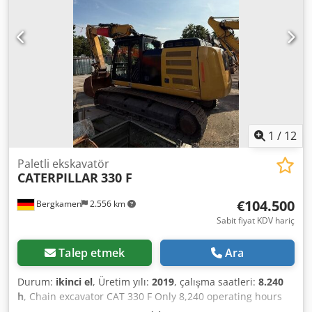
1
/
12
Paletli ekskavatör
CATERPILLAR
330 F
€104.500
Bergkamen
2.556 km
Sabit fiyat KDV hariç
Talep etmek
Ara
Durum:
ikinci el
, Üretim yılı:
2019
, çalışma saatleri:
8.240
h
, Chain excavator CAT 330 F Only 8,240 operating hours
Dodpszrrnnsfx Ai Nock Top condition Engine: Cat C7.1,