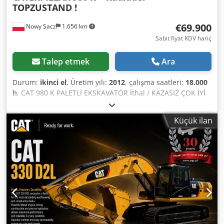
TOPZUSTAND !
€69.900
Nowy Sacz
1.656 km
Sabit fiyat KDV hariç
Talep etmek
Ara
Durum:
ikinci el
, Üretim yılı:
2012
, çalışma saatleri:
18.000
h
, CAT 980 K PALETLİ EKSKAVATÖR İthal / KAZASIZ ÇOK İYİ
DURUMDA! * ÜRETİM YILI: 2012 * ÇALIŞMA SAATİ: 18.000
saat EKİPMAN: * Radyo * KLİMA * Joystick ile kontrol * Hızlı
Küçük ilan
bağlantı için hidrolik hat * Çekiç/Kepçe/Makas için hidrolik
hatlar * Geri görüş kamerası TEL: * KUBA - POLONYACA,
İNGİLİZCE, ALMANCA, İTALYANCA * SEBASTIAN -
POLONYACA, ALMANCA, İTALYANCA Dcsdpfxjzi Iqge Ai Nek
* LASZLO - MACARCA * COSTEL - ROMENCA (Romanya'ya
ihracat için gerekli tüm işlemler, numara dahil, tarafımızca
yapılır) * RADEK : 0031