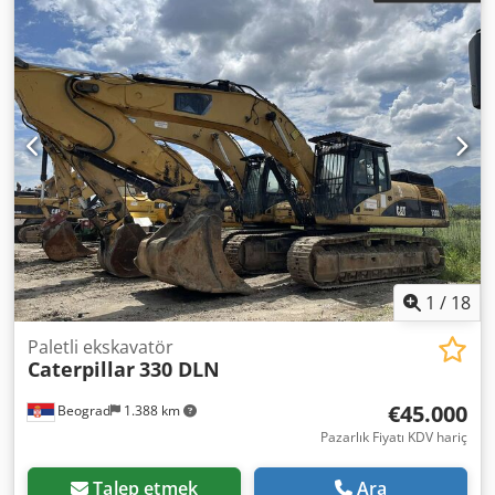
1
/
18
Paletli ekskavatör
Caterpillar
330 DLN
€45.000
Beograd
1.388 km
Pazarlık Fiyatı KDV hariç
Talep etmek
Ara