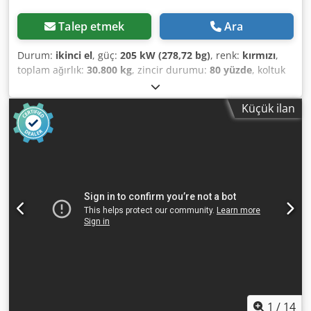
Talep etmek
Ara
Durum:
ikinci el
, güç:
205 kW (278,72 bg)
, renk:
kırmızı
,
toplam ağırlık:
30.800 kg
, zincir durumu:
80 yüzde
, koltuk
sayısı:
1
, Üretim yılı:
2019
, çalışma saatleri:
8.660 h
,
Donanım:
düşük ses seviyesi, ek farlar, gripper hidrolik
Küçük ilan
sistemi, kabin
, Klima Kırıcı hidrolik sistemi Hızlı bağlantı
donanımı Dedpfjy A H Hvox Ai Nsck Merkezi yağlama
Yürüyüş takımı durumu %90 Hendek temizleme kovası
1.800 mm Palet genişliği 600 mm Motor tipi C 7.1 Yürüyüş
takımı LC Hava kompresörü Oil Quick Yükseklik 3.100 mm
Genişlik 3.000 mm Hatalar hariçtir.
1
/
14