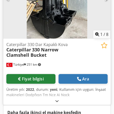
1
/
8
Caterpillar 330 Dar Kapaklı Kova
Caterpillar
330 Narrow
Clamshell Bucket
Türkiye
251 km
Fiyat bilgisi
Ara
Üretim yılı:
2022
, durum:
yeni
, Kullanım için uygun: İnşaat
makineleri Dodpfxsn Tm Nce Ai Nock
Daha fazla ikinci el makine keşfedin