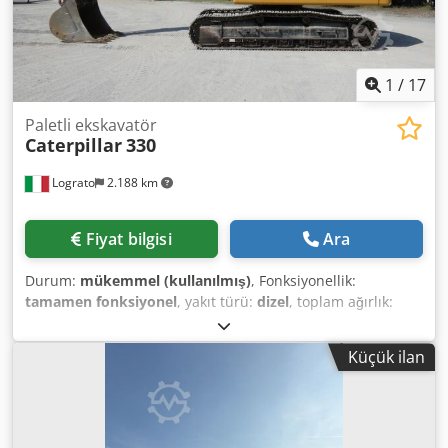
1
/
17
Paletli ekskavatör
Caterpillar
330
Lograto
2.188 km
Fiyat bilgisi
Ara
Durum:
mükemmel (kullanılmış)
, Fonksiyonellik:
tamamen fonksiyonel
, yakıt türü:
dizel
, toplam ağırlık:
30.800 kg
, Üretim yılı:
2021
, Donanım:
kabin, çelik
paletler
, CATERPILLAR 330, üretim yılı 2021, çalışma saati
Küçük ilan
8699, ağırlık 30800 kg, güç 205 kW, hidrolik kırıcı/maşa
sistemi, hızlı bağlantı sistemi, kilitleme vanaları, orijinal
boya, kaynak izi yok. Dcsdpfjzrtluox Ai Nek