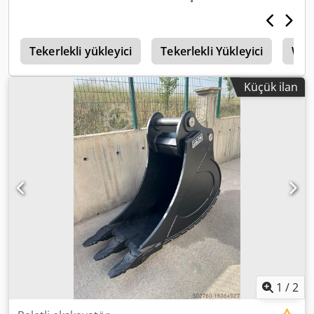
r
Tekerlekli yükleyici
Tekerlekli Yükleyici
Werk
Küçük ilan
1
/
2