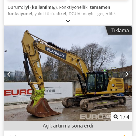
Durum:
iyi (kullanılmış)
, Fonksiyonellik:
tamamen
fonksiyonel
, yakıt türü:
dizel
, DGUV onaylı - geçerlilik
tarihi:
11/2026
, Üretim yılı:
2019
, çalışma saatleri:
1.517 h
,
makine/araç numarası:
CAT00330KNDH00178
, Satılık
Tıklama
Caterpillar makaslı ekskavatör, model 330 GC, üretim yılı
08/2019, yalnızca 1.515,6 çalışma saati ile. Takılı Demarec
(Kingshofer) makas, model DRS-60-B ile donatılmıştır.
Makine hemen teslim edilebilir ve önceden anlaşma ile
Karlsruhe Limanı'nda incelenebilir. Daha fazla bilgi talep
üzerine verilir. Satış yalnızca ticari müşterilere yöneliktir.
Bu teklif bağlayıcı değildir ve taraflar arasında ayrıntılı
teknik ve hukuki inceleme ile sözleşmeye bağlıdır.
Dcsdpezb Nmhjfx Ai Nok
1
/
4
Açık artırma sona erdi