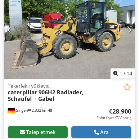
Dcjdpfx Aiji Tmhpe Nok Quick coupler system! Pallet fork
available at extra cost. 17,762 operating hours Operating
weight: 12,600 kg 93 kW Product number: 9AR00289
Technically in good condition! Tel. 44
1
/
14
Tekerlekli yükleyici
caterpillar
906H2 Radlader,
Schaufel + Gabel
€28.900
Singen
2.332 km
Sabit fiyat KDV hariç
Talep etmek
Ara