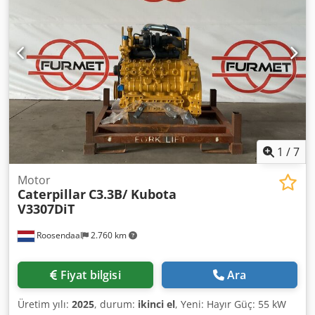
250 kW Finansman örneği: * Dahili numara: MK300028 *
Satış fiyatı: 92.900,00 € * Peşinat: 10% * Vade: 60 ay * Aylık
taksit: 1.430,36 € * Kalan değer: 17.380,00 € Teklifimizi
beğendiyseniz ya da ihtiyaçlarınıza göre uyarlamak
isterseniz, lütfen bizimle iletişime geçin (Sn. Enchev).
Aramanızı dört gözle bekliyoruz Hatalar olabilir
Kullandığınız aracı takas yoluyla memnuniyetle alıyoruz.
Finansman doğrudan firmamızda mümkündür. GOLEC
NUTZFAHRZEUGE GMBH Konuştuğumuz diller: Almanca,
İngilizce, İspanyolca, Lehçe, Ukraynaca, Rusça, Bulgarca.
Dcjdpfx Ajy Dmwwji Nok ----.
1
/
7
Motor
Caterpillar
C3.3B/ Kubota
V3307DiT
Roosendaal
2.760 km
Fiyat bilgisi
Ara
Üretim yılı:
2025
, durum:
ikinci el
, Yeni: Hayır Güç: 55 kW