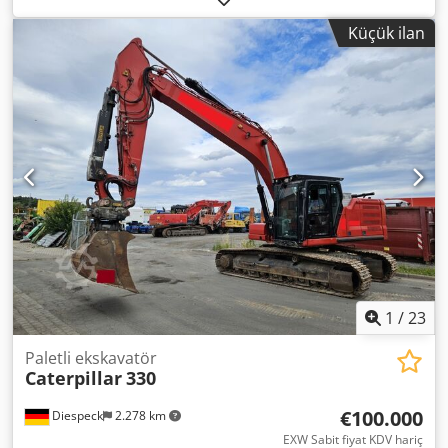
output approx. 195 kW / 261 hp Operating weight: approx.
Küçük ilan
30,900 kg Travel speed: approx. 5.3 km/h Max. digging
depth: up to 7.24 m Reach: approx. 10.8 m Bucket capacity:
approx. 1.7 m³ Transport length: approx. 10.4 m Transport
height: approx. 3.4 m Width (with 800 mm tracks): approx.
3.2 m
1
/
23
Paletli ekskavatör
Caterpillar
330
€100.000
Diespeck
2.278 km
EXW Sabit fiyat KDV hariç