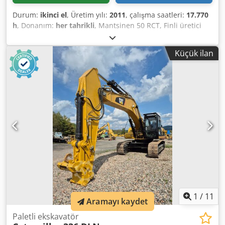
Durum:
ikinci el
, Üretim yılı:
2011
, çalışma saatleri:
17.770
h
, Donanım:
her tahrikli
, Mantsinen 50 RCT, Finli üretici
Mantsinen'in ağır, paletli bir malzeme elleçleme
ekskavatörüdür (greifer ekskavatörü veya ‘malzeme
Küçük ilan
elleçleyici’ olarak da bilinir). İşte başlıca teknik özellikler ve
kullanım alanları: Dodpfswz Uh Eex Ai Nsck Teknik
Özellikler & Kullanım Alanları * Makine tipi: Paletli
elleçleme ekskavatörü, genellikle CAT 330/345 taban
makinesi üzerine kurulu, kavrayıcı ataçman ile
donatılmıştır. * Ağırlık: yaklaşık 52.000 kg * Yatay erişim: 20
m'ye kadar * Kaldırma kapasitesi: yaklaşık 7.500 kg *
Motor: Yaklaşık 195 kW gücünde Caterpillar C9 * Hidrolik
depo: 410 l, ilave yağ deposu 315 l, yakıt deposu: 618 l *
Seyir hızı: yaklaşık 3,5 km/saat
1
/
11
Aramayı kaydet
Paletli ekskavatör