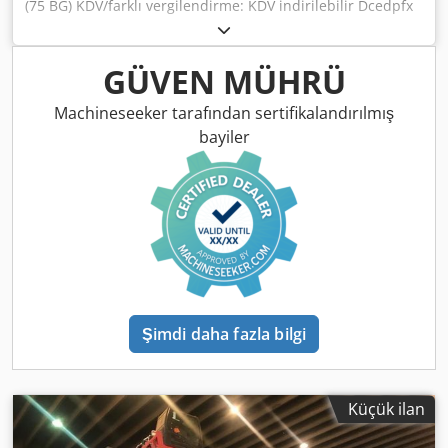
(75 BG) KDV/farklı vergilendirme: KDV indirilebilir Dcedpfx
Aozkamisi Nsk
GÜVEN MÜHRÜ
Machineseeker tarafından sertifikalandırılmış
bayiler
Şimdi daha fazla bilgi
Küçük ilan