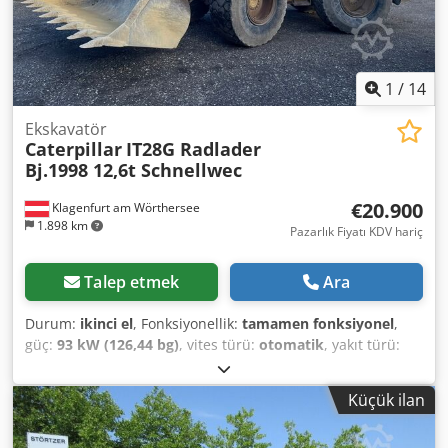
1
/
14
Ekskavatör
Caterpillar
IT28G Radlader
Bj.1998 12,6t Schnellwec
€20.900
Klagenfurt am Wörthersee
1.898 km
Pazarlık Fiyatı KDV hariç
Talep etmek
Ara
Durum:
ikinci el
, Fonksiyonellik:
tamamen fonksiyonel
,
güç:
93 kW (126,44 bg)
, vites türü:
otomatik
, yakıt türü:
dizel
, boş ağırlık:
12.600 kg
, işletme ağırlığı:
12.600 kg
,
dingil konfigürasyonu:
4x4
, ilk tescil:
10/1998
, Üretim yılı:
Küçük ilan
1998
, çalışma saatleri:
17.762 h
, yakıt:
dizel
, Donanım:
her
tahrikli, palet çatalları
, CATERPILLAR IT28G WHEEL LOADER