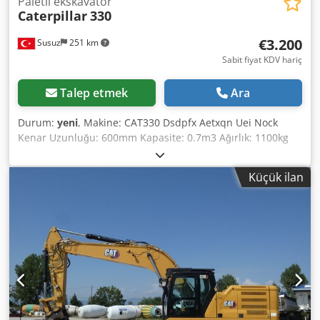
Paletli ekskavatör
Caterpillar
330
€3.200
Susuz
251 km
Sabit fiyat KDV hariç
Talep etmek
Ara
Durum:
yeni
, Makine: CAT330 Dsdpfx Aetxqn Uei Nock
Kenar Uzunluğu: 600mm Kapasite: 0.7m3 Ağırlık: 1100kg
Kova imalatı ve fiyat teklifi almak için bizimle iletişime
geçebilirsiniz.
Küçük ilan