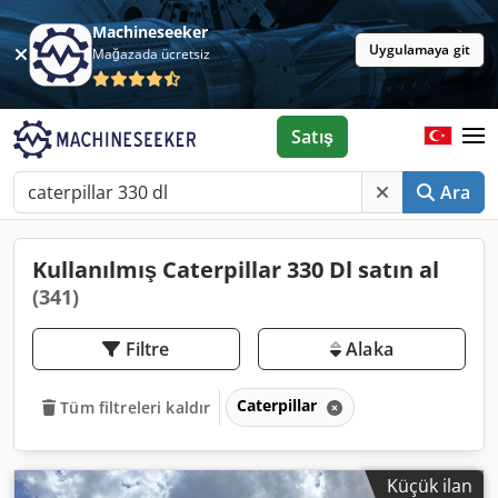
Machineseeker
Uygulamaya git
Mağazada ücretsiz
Satış
Ara
Kullanılmış Caterpillar 330 Dl satın al
(341)
Filtre
Alaka
Caterpillar
Tüm filtreleri kaldır
Küçük ilan