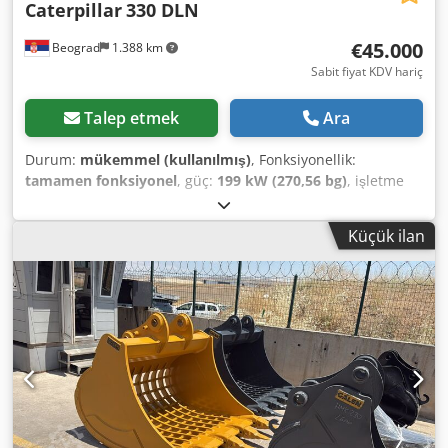
Caterpillar
330 DLN
€45.000
Beograd
1.388 km
Sabit fiyat KDV hariç
Talep etmek
Ara
Durum:
mükemmel (kullanılmış)
, Fonksiyonellik:
tamamen fonksiyonel
, güç:
199 kW (270,56 bg)
, işletme
ağırlığı:
37.000 kg
, kova hacmi:
2,6 m³
, Üretim yılı:
2006
,
makine/araç numarası:
CAT 0330DJGGE00237
, Makine
Küçük ilan
mükemmel işlevsel durumda. Dedjylma Hopfx Ai Njck