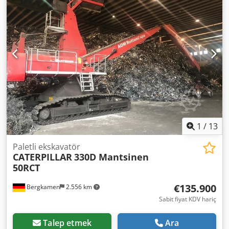
1
/
13
Paletli ekskavatör
CATERPILLAR
330D Mantsinen
50RCT
€135.900
Bergkamen
2.556 km
Sabit fiyat KDV hariç
Talep etmek
Ara