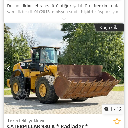
Durum:
ikinci el
, vites türü:
diğer
, yakıt türü:
benzin
, renk:
sarı
, ilk tescil:
01/2013
, emisyon sınıfı:
hiçbiri
, süspansiyon:
diğer
, Üretim yılı:
2013
, çalışma saatleri:
3.700 h
, şoför
kabini:
diğer
, * Kürek * Yükleme çatalı ... İkinci el araç, KDV
Küçük ilan
dahil. Djdpfozrzf Ajx Ai Njck
1
/
12
Tekerlekli yükleyici
CATERPILLAR
980 K * Radlader *