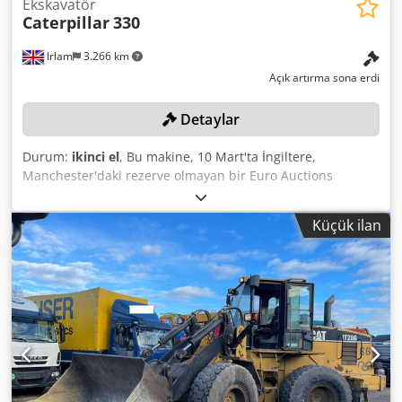
Ekskavatör
Caterpillar
330
Irlam
3.266 km
Açık artırma sona erdi
Detaylar
Durum:
ikinci el
, Bu makine, 10 Mart'ta İngiltere,
Manchester'daki rezerve olmayan bir Euro Auctions
müzayedesinde satılacaktır. Daha fazla bilgi için Dermot ile
iletişime geçiniz. Djdpoymfw Hsfx Ai Njck
Küçük ilan