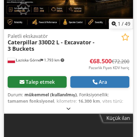
1
/
49
Paletli ekskavatör
Caterpillar
330D2 L - Excavator -
3 Buckets
€68.500
Łaziska Górne
1.793 km
€72.200
Pazarlık Fiyatı KDV hariç
Talep etmek
Ara
Durum:
mükemmel (kullanılmış)
, Fonksiyonellik:
tamamen fonksiyonel
, kilometre:
16.300 km
, vites türü:
hidrostatik
, yakıt türü:
dizel
, toplam ağırlık:
30.800 kg
, boş
ağırlık:
30.800 kg
, kaldırma yüksekliği:
6.900 mm
, sürüş
Küçük ilan
durumu:
90 yüzde
, zincir durumu:
90 yüzde
, koltuk sayısı:
1
, kova hacmi:
3 m³
, süspansiyon:
çelik
, Üretim yılı:
2018
,
çalışma saatleri:
15.999 h
, Donanım:
ABS, araç içi