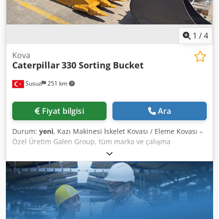
1
/
4
Kova
Caterpillar
330 Sorting Bucket
Susuz
251 km
Fiyat bilgisi
Ara
Durum:
yeni
, Kazı Makinesi İskelet Kovası / Eleme Kovası –
Özel Üretim Galen Group, tüm marka ve çalışma
ağırlıklarındaki kazı makineleri için yüksek dayanımlı
iskelet kovaları ve eleme kovaları üretmektedir. Her kova,
kazı makinesi modeline, çalışma koşullarına, gerekli kova
genişliğine ve eleme boşluğuna göre tasarlanır. Temel
Uygulamalar Dcodpfx Aezk Uubsi Nsk * Kaya, toprak, çakıl
ve inşaat atıklarının ayrıştırılması * Kazılan malzemenin
elenmesi ve sınıflandırılması * Taş ocağı ve madencilik