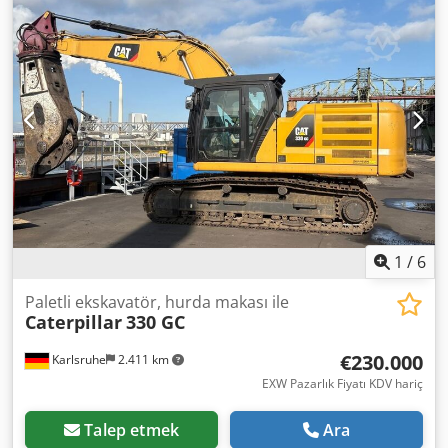
Hidrolik hatları ve kaldırma silindiri dahil olmak üzere
komple olarak satılmakta ve hemen kullanıma hazırdır.
Detaylar:* Orijinal CAT bom Dsdoziyb Dspfx Ai Nock * CAT
320?330 modellerine uygun (versiyona bağlı olarak) * Yeni,
kullanılmamış * Kaldırma silindiri dahil * Hidrolik hatlar
takılı * Hemen teslim Bir ekskavatörün yedek parçası,
yeniden yapılandırılması veya onarımı için idealdir.
1
/
6
Paletli ekskavatör, hurda makası ile
Caterpillar
330 GC
€230.000
Karlsruhe
2.411 km
EXW Pazarlık Fiyatı KDV hariç
Talep etmek
Ara