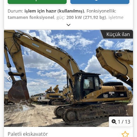
Durum:
işlem için hazır (kullanılmış)
, Fonksiyonellik:
tamamen fonksiyonel
, güç:
200 kW (271,92 bg)
, işletme
ağırlığı:
37.000 kg
, kova hacmi:
2,6 m³
, Üretim yılı:
2008
,
makine/araç numarası:
CAT 0330DTGGE00850
, Makine
Küçük ilan
mükemmel durumda ve kullanıma hazır. Dcedpfxeylmi Is
Ai Nsk
1
/
13
Paletli ekskavatör