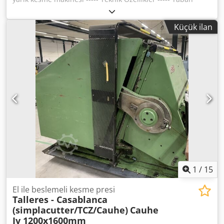
plakasının uzunluğu: 1.000 mm, Kaydırma hareketi: 710
mm, Kaydırma plakasının boyutu: 295 x 225 mm, Yükseklik
Küçük ilan
(yaklaşık): 56 mm Djdpfjzk Ai Tox Ammsck
1
/
15
El ile beslemeli kesme presi
Talleres - Casablanca
(simplacutter/TCZ/Cauhe)
Cauhe
Iv 1200x1600mm