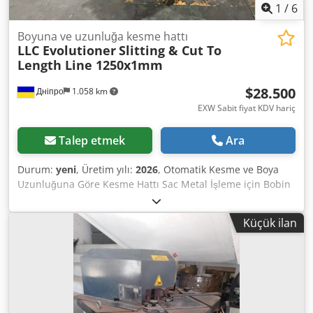
1
/
6
Boyuna ve uzunluğa kesme hattı
LLC Evolutioner
Slitting & Cut To
Length Line 1250x1mm
$28.500
Дніпро
1.058 km
EXW Sabit fiyat KDV hariç
Talep etmek
Ara
Durum:
yeni
, Üretim yılı:
2026
, Otomatik Kesme ve Boya
Uzunluğuna Göre Kesme Hattı Sac Metal İşleme için Bobin
Kesme ve Boya Uzunluğuna Göre Kesme Üretim Hattı
Otomatik Kesme ve Boya Uzunluğuna Göre Kesme Hattı,
Küçük ilan
sac metal bobinlerinin şeritlere ve programlanabilir
uzunluklardaki düz saclara boyuna kesilmesi ve enine
kesilmesi için tasarlanmıştır. Üretim hattı, çeşitli işlemleri
tek bir kompakt sistemde birleştirir: Bobin besleme Kesme
Hassas düzleştirme Servo kontrollü uzunluk ölçümü Boya
uzunluğuna göre kesme Hazır sac taşıma Otomatik