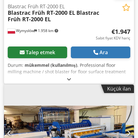
Blastrac Früh RT-2000 EL
Blastrac Früh RT-2000 EL
Blastrac
Früh RT-2000 EL
€1.947
Wymysłów
1.958 km
Sabit fiyat KDV hariç
Talep etmek
Ara
Durum:
mükemmel (kullanılmış)
, Professional floor
milling machine / shot blaster for floor surface treatment
from the renowned Swiss manufacturer Blastrac / Früh.
This machine is designed for milling, removing coatings,
Küçük ilan
adhesives, paint, epoxy resins, and for preparing concrete
surfaces prior to further processing. Dodsy R Ergspfx
Ammock The device is in good technical and visual
condition. Robust industrial construction, equipped with a
high-performance ABB motor and a milling drum. Ideal for
repair and industrial works. Technical specifications: •
Manufacturer: Früh / Blastrac • Model: RT-2000 EL •
Machine type: concrete scarifier • Power supply: 230 V •