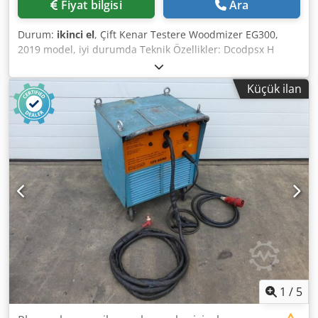
Fiyat bilgisi
Ara
Durum:
ikinci el
, Çift Kenar Testere Woodmizer EG300,
2019 model, iyi durumda Teknik Özellikler: Dcodpsx H
Uhiofx Ammsk Geçiş genişliği: 550 mm Kesim yüksekliği: 60
mm Minimum kesim genişliği: 60 mm Maksimum kesim
Küçük ilan
genişliği: 410 mm Genişlik ayarı: Elektrikli Minimum tahta
uzunluğu: 700 mm Testere bıçak çapı: 2 x 350 mm Motor:
15 kW İlerleme hızı: Kademesiz 0 - 25 m/dak Masa ile
makine uzunluğu: 4900 mm Makine genişliği: 1630 mm
Makine yüksekliği: 1250 mm Çalışma yüksekliği: 900 mm
Ağırlık: 988 kg Fiyat değişiklikleri saklıdır, hata ve baskı
yanlışlıkları olabilir.
1
/
5