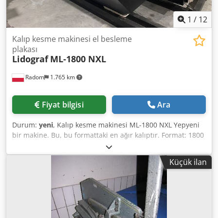
1
/
12
Kalıp kesme makinesi el besleme
plakası
Lidograf
ML-1800 NXL
Radom
1.765 km
Fiyat bilgisi
Ara
Durum:
yeni
, Kalıp kesme makinesi ML-1800 NXL Yepyeni
bir makine. Bu, bu formattaki en ağır kalıptır. Format: 1800
× 1280 mm Ağırlık: 12.500 kg 380 V güç kaynağı Motor: 11
kW Ekipman: - pnömatik debriyaj ve fren - hızlı montaj
Küçük ilan
çerçevesi - 3 çalışma modu: sürekli, zaman gecikmeli,
manuel - merkezi̇ yağlama - kelepçe üzerinde pnömatik sac
kaldırma sistemi Dsdsu Ul Tzopfx Ammeck - ek güvenlik
korumaları ve basınç güvenlik paspasları - CE belgeleri ile
birlikte kullanım araçları ve talimatları. Makine "yerinde"
temin edilebilir 12 ay garanti veriyoruz. Makinelerimiz,