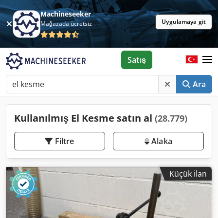
Machineseeker
Uygulamaya git
Mağazada ücretsiz
Satış
Ara
Kullanılmış El Kesme satın al
(28.779)
Filtre
Alaka
Küçük ilan