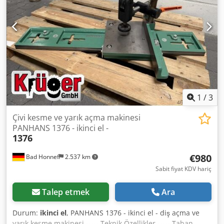
1
/
3
Çivi kesme ve yarık açma makinesi
PANHANS 1376 - ikinci el -
1376
€980
Bad Honnef
2.537 km
Sabit fiyat KDV hariç
Talep etmek
Ara
Durum:
ikinci el
, PANHANS 1376 - ikinci el - diş açma ve
yarık kesme makinesi ----- Teknik Özellikler ----- Taban