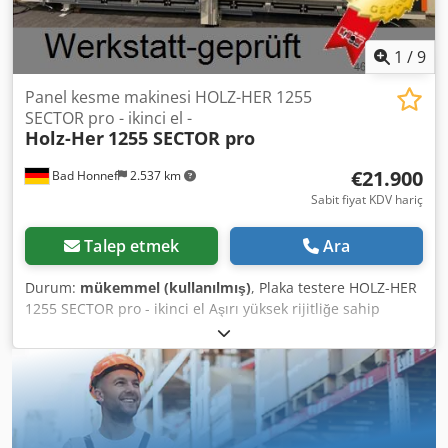
güvenlik bölgesi matları da bağlanabilir.
1
/
9
Panel kesme makinesi HOLZ-HER 1255
SECTOR pro - ikinci el -
Holz-Her
1255 SECTOR pro
€21.900
Bad Honnef
2.537 km
Sabit fiyat KDV hariç
Talep etmek
Ara
Durum:
mükemmel (kullanılmış)
, Plaka testere HOLZ-HER
1255 SECTOR pro - ikinci el Aşırı yüksek rijitliğe sahip
kaynaklı şasi, Pnömatik olarak sapan itici ızgara, Testere
arabasının üstte ve altta sağlam pozisyon kilitlemesi, Dikey
kesimde elektriksel olarak izlenen pozisyon kilitleme,
Testere ünitesinde aşağı katlanabilir dalma kolu, Kesikler
için geri çekilebilir ayırıcı kama, Göz hizasında kontrol
paneli, Boyuna dayama için dijital gösterge, Yatay kesim