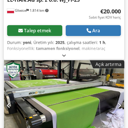
€20.000
Gliwice
1.814 km
Sabit fiyat KDV hariç
Talep etmek
Ara
Durum:
yeni
, Üretim yılı:
2025
, çalışma saatleri:
1 h
,
Fonksiyonellik:
tamamen fonksiyonel
, makine/araç
numarası:
1/10/2025
, kumanda kabini yüksekliği:
1.000
mm
, FI 25 extruder, 3 barrel heating zones + 2 die head
Açık artırma
heating zones, universal application with a nitrided
plasticizing unit. - Nitrided plasticizing system, 25 mm
diameter Dcedpfextf Hgsx Ammsk - Barrier screw with
mixing tip (for rigid PVC) - Output torque on screw: 636 Nm
- maximum screw speed: 80 rpm - Screw start interlock to
prevent operation under insufficient heating - Barrel
equipped with feed zone cooling (liquid cooling) - 3 barrel
temperature control zones - Heating-cooling set (band
heaters, cooling fan) - Lenze geared motor with 5.5 kW
drive - hopper feed - Stepless speed adjustment via
potentiometer/inverter - Temperature control with Omron