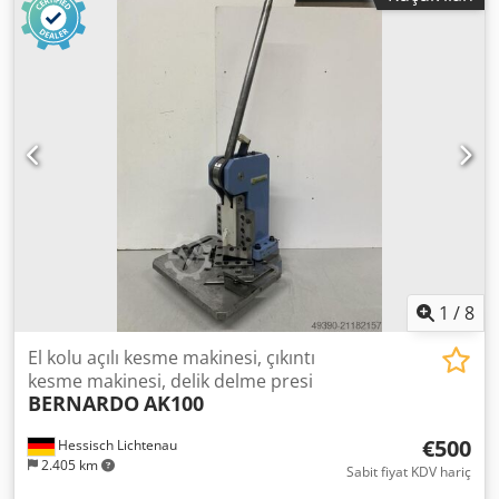
Dcodedzqa Hspfx Ammjk Ayarlama aralığı: 2 kademeli Torç
hortum paketi uzunluğu: yaklaşık 6 metre Basınçlı hava
bağlantısı: 4,7 bar Elektrik bağlantısı: 400 Volt, 50 Hz, 32
Amper fiş Boyutlar (U x G x Y): 500 x 350 x 700 mm Ağırlık:
yaklaşık 80 kg İyi durumda
1
/
8
El kolu açılı kesme makinesi, çıkıntı
kesme makinesi, delik delme presi
BERNARDO
AK100
€500
Hessisch Lichtenau
2.405 km
Sabit fiyat KDV hariç