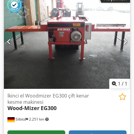
1
/
1
İkinci el Woodmizer EG300 çift kenar
kesme makinesi
Wood-Mizer
EG300
Silbitz
2.251 km