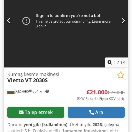
metal olmayan malzemeler Mevcut kullanım alanı: Tekstil
kesimi Çalışma alanı: 3.500 x 3.200 mm Maksimum
malzeme kalınlığı: 50 mm Maksimum çalışma hızı: 1.500
mm/s MAKİNE DETAYLARI Durumu: Sökülmüş Nominal
voltaj: 380 V Şebeke frekansı: 50/60 Hz Nominal güç: 24,38
kW Dcsdozpxg Eepfx Ammjk EKİPMAN - Vakumlu tabla -
Motorlu döner alet - Sürükleme bıçağı - İğneli alet -
Kamera sistemi - Konveyör sistemi - Rulo yükleme cihazı -
Bilgisayar ve yazılımla birlikte çalışma istasyonu
1
/
14
Kumaş kesme makinesi
Vietto
VT 2030S
€21.000
Хасково
884 km
€23.000
EXW Pazarlık Fiyatı KDV hariç
Talep etmek
Ara
Durum:
yeni gibi (kullanılmış)
, Üretim yılı:
2026
, çalışma
saatleri:
5 h
, Fonksiyonellik:
tamamen fonksiyonel
, giriş