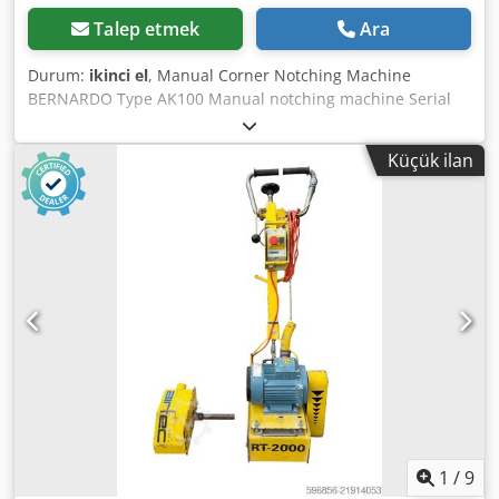
Talep etmek
Ara
Durum:
ikinci el
, Manual Corner Notching Machine
BERNARDO Type AK100 Manual notching machine Serial
No. A17010320 Year of manufacture: 2017 Blade length:
100 mm Material thickness at 40 kg/mm²: max. 3 mm
Küçük ilan
Notching angle: 90° Stroke: 28 mm Table size: 380 x 280
mm - Adjustable stops - Lever arm length: 650 mm,
extension for bolting on (500 mm) missing Dimensions (L x
W x H): 380 x 380 x 1000 mm (with 650 mm lever arm)
Djdjyhq Aqjpfx Ammeck Net weight: 90 kg In good
condition
1
/
9