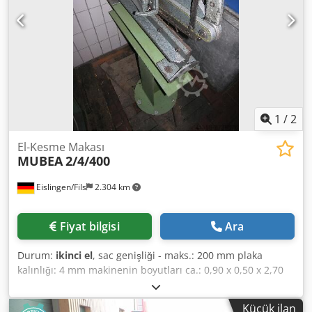
piyasadaki az sayıda makine gibi, Polonya'daki mevcut
düzenlemelere uyarlanmıştır. Radom'daki showroom'da
test imkanı.
1
/
2
El-Kesme Makası
MUBEA
2/4/400
Eislingen/Fils
2.304 km
Fiyat bilgisi
Ara
Durum:
ikinci el
, sac genişliği - maks.: 200 mm plaka
kalınlığı: 4 mm makinenin boyutları ca.: 0,90 x 0,50 x 2,70
m Dedpfjcxxn Eex Ammjck
Küçük ilan