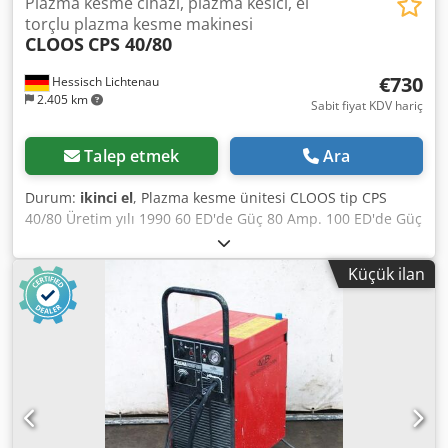
Plazma kesme cihazı, plazma kesici, el
torçlu plazma kesme makinesi
CLOOS
CPS 40/80
€730
Hessisch Lichtenau
2.405 km
Sabit fiyat KDV hariç
Talep etmek
Ara
Durum:
ikinci el
, Plazma kesme ünitesi CLOOS tip CPS
40/80 Üretim yılı 1990 60 ED'de Güç 80 Amp. 100 ED'de Güç
40 Amp. Ayar aralığı 40 ve 80 amper (2 kademe) Çelik için
kesme kapasitesi maks. 25 mm Hortum paket uzunluğu 5,5
Küçük ilan
metre Dodjdzqccjpfx Ammock Şebeke bağlantısı 32 Amp.
ile 400 Volt. fiş - El feneri CLOOS Boyutlar U x G x Y 700 x
600 x 750 mm Ağırlık 160 kg iyi durumda