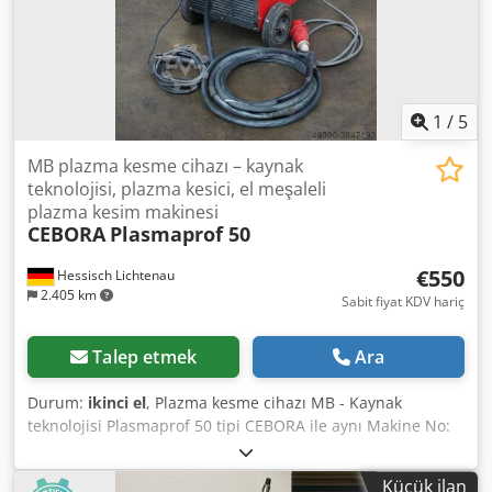
1
/
5
MB plazma kesme cihazı – kaynak
teknolojisi, plazma kesici, el meşaleli
plazma kesim makinesi
CEBORA
Plasmaprof 50
€550
Hessisch Lichtenau
2.405 km
Sabit fiyat KDV hariç
Talep etmek
Ara
Durum:
ikinci el
, Plazma kesme cihazı MB - Kaynak
teknolojisi Plasmaprof 50 tipi CEBORA ile aynı Makine No:
244311 Üretim yılı: yaklaşık 1992 Güç: 50 Amper = %35
görev döngüsü 30 Amper = %100 görev döngüsü
Küçük ilan