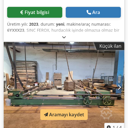
Fiyat bilgisi
Ara
Üretim yılı:
2023
, durum:
yeni
, makine/araç numarası:
6YXXX23
, SINC FEROX, hurdacılık işinde olmazsa olmaz bir
makinedir. Hacmi azaltmak veya balyalama için hurda
hazırlamak ya da eritme için uygun boyutta parçalara
Küçük ilan
ayırmak için kullanılır. FEROX tümigator makasları, 300mm
ile 1000mm kesme boyutları arasında mevcuttur. Kesme
bıçağı ne kadar uzun olursa, kesme kuvveti o kadar yüksek
olur. Makineler, pedal, yarı otomatik ve tam otomatik
olarak çalıştırılabilir. Kesme açıklığını ayarlamak için
manuel sınırlama seçeneği kolayca çözülür. Makineler,
minimum servis ihtiyacına sahip olacak şekilde
tasarlanmıştır; bıçaklar dört kenarında yeniden
kullanılabilecek şekilde ters çevrilebilir. Dodpfxjmqku Uj
Ammeck
Aramayı kaydet
1
/
4