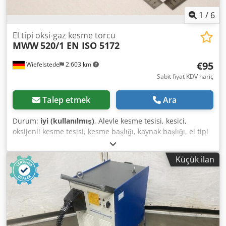
1
/
6
El tipi oksi-gaz kesme torcu
MWW
520/1 EN ISO 5172
€95
Wiefelstede
2.603 km
Sabit fiyat KDV hariç
Talep etmek
Ara
Durum:
iyi (kullanılmış)
, Alevle kesme tesisi, kesici,
oksijenli kesme tesisi, kesme başlığı, kaynak başlığı, el tipi
kesme başlığı, kaynak seti Dcedpfx Asx Hfdzjmmok -
Üretici: WMW, kol vanalı el tipi kesme başlığı - Tip: 520/1
Küçük ilan
EN ISO 5172 - Adet: 6 adet kesici başlık mevcut - Fiyat: adet
başına - Ölçü: 465/100/60 mm - Ağırlık: 1,1 kg/adet.