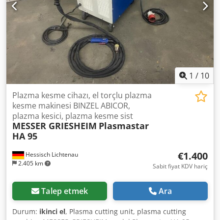
1
/
10
Plazma kesme cihazı, el torçlu plazma
kesme makinesi BINZEL ABICOR,
plazma kesici, plazma kesme sist
MESSER GRIESHEIM
Plasmastar
HA 95
€1.400
Hessisch Lichtenau
2.405 km
Sabit fiyat KDV hariç
Talep etmek
Ara
Durum:
ikinci el
, Plasma cutting unit, plasma cutting