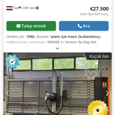
€27.500
Son
2.691 km
Sabit fiyat KDV hariç
Talep etmek
Ara
Üretim yılı:
1996
, durum:
işlem için hazır (kullanılmış)
,
makine/araç numarası:
960606 (= tevens de dag dat
machine fabriekspoort verlaat)
, Çok iyi bilinen ve
güvenilir bir Cauhe kesme presi, boyutları 1200x1600 mm,
Küçük ilan
üretim yılı 1996, ikinci sahibi tarafından satılıyor. Şu anda
4 adet pres ve 3 adet otomatik makine daha mevcut.
Makine, son 15 yılda ağırlıklı olarak B veya E oluklu
mukavva üzerine yapıştırılmış ekranların kesilmesi için ara
sıra kullanılmıştır. Dcsdpfjxz Ncbex Ammek Motorlu, kalıp
şeklinde sıkıştırma sistemi. Güvenlik özellikleri, güncel
yönetmeliklere tamamen uygun olarak korunmuştur: "Dur"
ve serbest bırakma düğmeleri üzerinde 3 adet PILZ
güvenlik devresi bulunmaktadır. Bu 3 devre seri olarak
bağlanarak 4. bir devreyi kontrol eder ve bu devre de çift
seri bağlı bir hava valfini çalıştırır. İsteğe bağlı olarak,